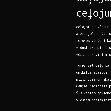
ceļoju
ceļojot ‍pa vēstur
aizraujošus stāst
ielokos vēsturiskā
viduslaiku pilsētu
vēsta par vīriem u
Turpiniet ​ceļu​ pa
unikālus stāstus
pilsdrupas un ⁢ska
Gaujas nacionālā 
Šīs ‌vietas⁢ apvie
viesiem⁤ neaizmirs