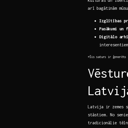
kultūras ⁤un ident
arī bagātinām mūsu
Izglītības p
Pasākumi un 
Digitālo arh
interesentie
*Šis saturs ir ģenerēts‍
Vēstur
Latvij
Latvija ⁣ir zemes 
⁤stāstiem. No‌ sen
tradicionālie tēln