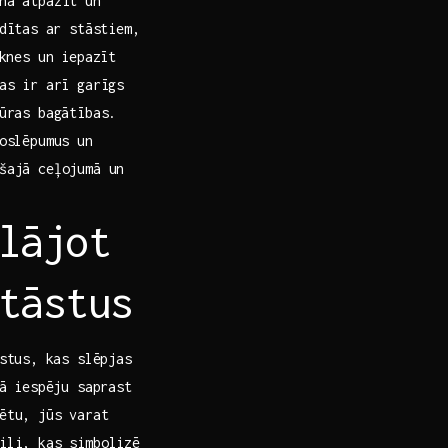
na atpazīt un
ītas ⁤ar​ stāstiem,
aknes un iepazīt
tas ir arī garīgs
tūras bagātības.
oslēpumus ‍un
 šajā ceļojumā un
lājot​
tāstus
stus,⁤ kas slēpjas
ā iespēju saprast
ētu, jūs ⁤varat
pili, kas simbolizē