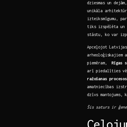
dziesmas un dejām,
unikāla arhitektū
izteiksmīgumu, par
tiks izspēlēta⁤ un 
stāstu, ko ⁣var iz
Apceļojot Latvijas
arheoloģiskajiem ‌
⁤piemēram, ⁢
Rīgas⁤ 
arī piedalīties vē
ražošanas⁢ procesos
amatniecības izstr
‌dzīvs mantojums, 
Šis ‍saturs ir ģene
Ceļoju