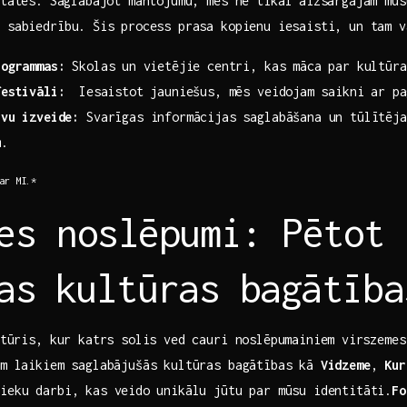
itātes. ⁤Saglabājot mantojumu, mēs ne tikai aizsargājam ‌mū
 ‌sabiedrību. Šis⁢ process prasa kopienu iesaisti, un tam⁣ 
rogrammas:
Skolas un⁣ vietējie centri, kas māca par kultūra
festivāli:
⁤ Iesaistot jauniešus, mēs veidojam⁣ saikni‍ ar p
īvu izveide:
Svarīgas informācijas saglabāšana ​un tūlītēja
m.
 ar MI.*
es ‍noslēpumi:​ Pētot
as⁤ kultūras bagātība
⁣stūris, kur katrs solis ved cauri noslēpumainiem⁢ virszeme
iem laikiem saglabājušās kultūras bagātības ​kā
Vidzeme
,
Kur
ieku darbi, kas veido ⁣unikālu jūtu par mūsu identitāti.
Fo