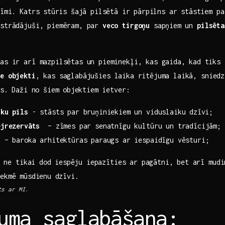
ozīmi. Katrs⁤ stūris‍ šajā pilsētā ir⁣ pārpilns ar stāstiem p
‌ strādājuši, piemēram,‌ par
veco‍ tirgoņu
‌sapņiem ⁢un
pilsēta
as ir arī mazpilsētas un pieminekļi, kas gaida, kad ⁤tiks
ie objekti
, kas saglabājušies ​laika ritējuma laikā, snied
⁤ Daži ⁤no šiem ⁤objektiem‌ ietver: ​
iku pils
-‌ stāsts par bruņiniekiem ‌un viduslaiku⁣ dzīvi;
ejrezervāts
‍ – ‍zīmes par senatnīgu kultūru un tradīcijām;
s
– baroka arhitektūras‍ paraugs ar iespaidīgu vēsturi;
kti⁢ ne tikai dod ⁤iespēju iepazīties ar pagātni, bet ​arī mu
ekmē⁢ mūsdienu⁢ dzīvi.
ts ar ​MI.
uma saglabāšana: