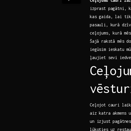
Ceļojums cauri ⁣la
izprast pagātni,‌ 
‌kas gaida, lai ti
pasauli, kurā dzīv
ceļojums, ⁢kurā ⁢m
⁢Šajā‍ rakstā mēs ‍
iegūsim ieskatu mū
ļaujiet sevi iedve
Ceļoju
vēstur
Ceļojot cauri laik
aiz⁢ katra ‌akmens 
un izjust pagātnes
lūkoties uz restau