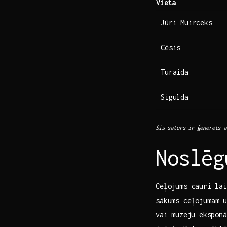
Vieta
Jūri⁢ Muirceks
Cēsis
Turaida
Sigulda
Šis saturs ir ⁤ģenerēts 
Noslēg
Ceļojums ‌cauri ⁤l
sākums ceļojumam u
vai ⁢muzeju ⁤ekspon