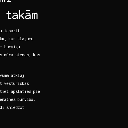
m takām
ju iepazīt
ku
, kur klajumu
 burvīgu
s ⁤mūra sienas, kas
vumā atklāj‌
ot vēsturiskās
stiet apstāties pie
senatnes burvību.
ādi sniedzot