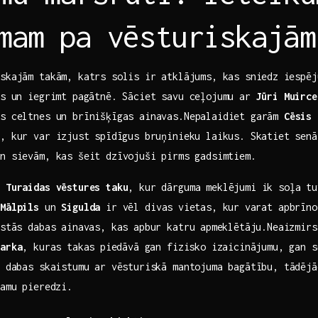
mam ⁣pa ‍vēsturiskajā
iskajām takām, katrs solis⁣ ir atklājums, kas sniedz⁣ iespē
us⁣ un iegrimt pagātnē. Sāciet savu ceļojumu ar
Jūri Muirce
s celtnes​ un‍ brīnišķīgas‌ ainavas.Nepalaidiet garām
Cēsis
–
, kur ‍var izjust⁤ spīdīgus bruņinieku laikus. Skatiet⁢ senā
n sievām, kas šeit‍ dzīvojuši ​pirms⁢ gadsimtiem.
 ​
Turaidas ​vēstures taku
, kur dārguma meklējumi ik ‍soļa tu
.
Mālpils
un
Sigulda
ir vēl divas ⁢vietas, kur ⁤varat‌ apbrīn
istās dabas ainavas, kas apbur katru⁣ apmeklētāju.Neaizmir
parka
,⁤ kuras takas ⁢piedāvā gan fizisko izaicinājumu, gan ‌
no dabas skaistumu ar ​vēsturiskā mantojuma bagātību, tādēj
tamu pieredzi.