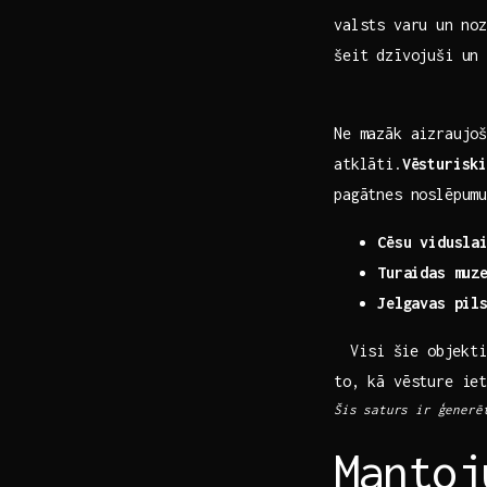
‍valsts varu‌ un⁣ n
šeit​ dzīvojuši un
Ne mazāk aizraujoš
atklāti.
Vēsturisk
pagātnes noslēpumus.
Cēsu vidusla
Turaidas muz
Jelgavas ‍pil
​⁤ ⁢ Visi šie‍ obje
to, ‍kā vēsture iet
Šis⁣ saturs ir‌ ģenerē
Mantoj