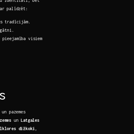
su identitāti, bet
var palīdzēt:
s‍ tradīcijām.
agātni.
 pieejamība visiem
s
s un pazemes
zemes
⁤un
Latgales
​
lklores ‍dižkoki
,⁤