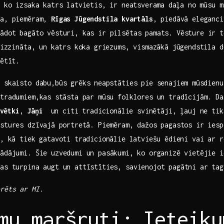
 ko izsaka katrs ⁣latvietis, ir⁣ neatsverama ⁣daļa no ​mūsu 
ra, piemēram,
Rīgas Jūgendstila⁤ kvartāls
, piedāvā eleganci
ādot bagāto‍ vēsturi, kas ir pilsētas pamats. Vēsture ir t
⁤izzināta, un katrs koka griezums,‍ vismazākā jūgendstila de
pētīt.
 skaisto dabu,būs grēks⁤ neapstāties pie senajiem ⁢mūsdienu
atradumiem,kas⁢ stāsta ‍par mūsu folklores un tradīcijām. Da
svētki
,
Jāņi
​ un citi tradicionālie svinētāji, ‌ļauj ne tik
stures dzīvajā ⁢portretā. Piemēram, dažos pagastos ‌ir ies
, kā tiek gatavoti tradicionālie⁣ latviešu ēdieni ‌vai ar⁤ r
ādājumi. Šie uzvedumi‍ un pasākumi,⁤ ko organizē vietējie 
kas turpina ​augt un‌ attīstīties, savienojot​ pagātni ar ta
rēts ar​ MI.
mu maršruti:⁣ Ieteikum