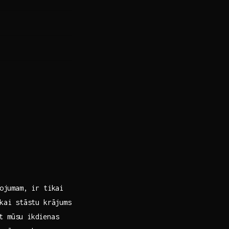
ojumam, ir tikai⁤
ai⁤ stāstu krājums⁢
t mūsu⁢ ikdienas