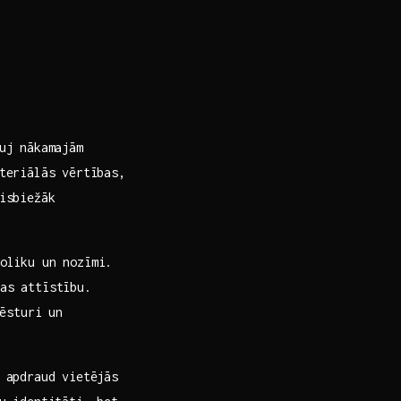
auj nākamajām
ateriālās vērtības,
Visbiežāk
oliku un nozīmi.
ras attīstību.
ēsturi un⁤
a apdraud vietējās