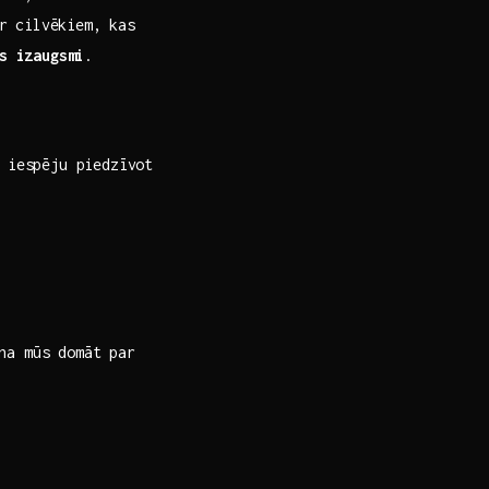
ar cilvēkiem, kas
s izaugsmi
.
z iespēju piedzīvot
dina mūs domāt par