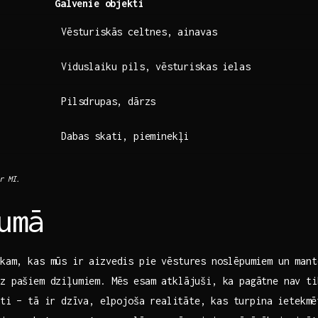
Galvenie ​objekti
Vēsturiskās⁣ celtnes,‌ ainavas
Viduslaiku pils, ⁢vēsturiskas ielas
Pilsdrupas, ‍dārzs
Dabas skati, pieminekļi
ar MI.
umā
aikam, kas mūs ir aizvedis pie vēstures⁢ noslēpumiem un mant
z‍ pašiem⁢ dziļumiem. Mēs​ esam atklājuši, ka pagātne nav tik
āti – tā ir ⁢dzīva, elpojoša⁤ realitāte, ⁣kas turpina ietekmē