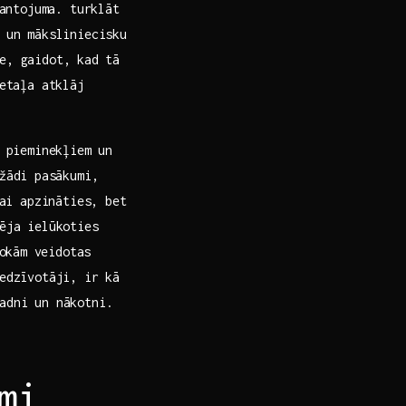
mantojuma. turklāt
 un māksliniecisku⁢
e, gaidot, kad⁢ tā
taļa​ atklāj⁣
 pieminekļiem un​
žādi⁢ pasākumi,
ai apzināties, ⁣bet
pēja ielūkoties
okām⁤ veidotas
iedzīvotāji, ir kā
gadni un nākotni.
i​