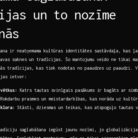
ijas‌ un⁢ to nozīme
nās
ana⁣ ir neatņemama ‌kultūras identitātes sastāvdaļa, ⁤kas ļ
avas saknes ‌un tradīcijas. ​Šo mantojumu veido ne ⁤tikai ⁣m
lās tradīcijas,⁤ kas tiek nodotas​ no ​paaudzes‍ uz paaudzi. ‍
ijas ietver:
svētkus:
Katrs ‌tautas svinīgais pasākums ir bagāts ar simb
‌Rokdarbu prasmes un meistardarbības, kas ​norāda uz kultū
lklora:
Stāsti, dziesmas un teikas,⁢ kas atspoguļo tautas v
radīciju saglabāšana‌ iegūst ⁢jaunu nozīmi, jo globalizācij