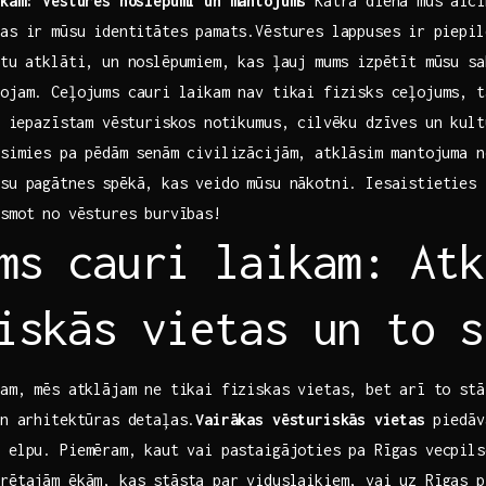
ikam: Vēstures noslēpumi un mantojums
Katra diena mūs aici
kas ir mūsu ⁤identitātes pamats.Vēstures lappuses ⁣ir piepild
ktu⁢ atklāti, un noslēpumiem, kas ⁣ļauj mums izpētīt mūsu ⁣s
ojam. Ceļojums‍ cauri ⁣laikam nav ‌tikai fizisks ceļojums, ⁢
ēs iepazīstam vēsturiskos notikumus, cilvēku dzīves un kul
dosimies pa​ pēdām senām civilizācijām,‍ atklāsim⁢ mantojuma n
su‌ pagātnes spēkā, kas veido⁢ mūsu ‍nākotni. Iesaistieties
smot⁢ no vēstures burvības!
ms​ cauri laikam: Atk
iskās vietas un to s
am,⁢ mēs atklājam ne tikai fiziskas vietas, ⁤bet‍ arī to stā
un arhitektūras ​detaļas.
Vairākas vēsturiskās⁣ vietas
⁣piedāv
 elpu. Piemēram, ⁢kaut​ vai pastaigājoties pa Rīgas vecpils
rētajām ēkām, kas stāsta par ⁤viduslaikiem, vai uz Rīgas 