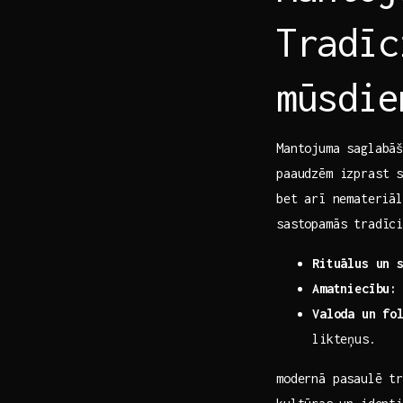
Tradīc
mūsdie
Mantojuma saglabāš
paaudzēm izprast s
bet‌ arī⁣ nemateriā
sastopamās tradīc
Rituālus un ‌
Amatniecību:
Valoda⁢ un fo
likteņus.
modernā pasaulē⁤ t