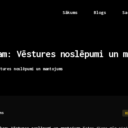
Sākums
Blogs
Sa
am:
Vēstures
noslēpumi
un
m
stures noslēpumi un mantojums
ns
B