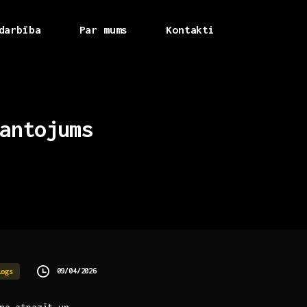
darbība
Par mums
Kontakti
antojums
09/04/2026
logs