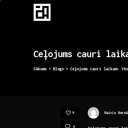
Ceļojums
cauri
laik
Sākums
Blogs
Ceļojums cauri laikam: Vē
Raivis Bernā
0
0