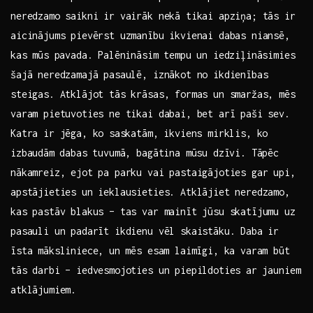
neredzamo saikni ir vairāk nekā tikai apziņa; tās ir
aicinājums pievērst uzmanību‌ ikvienai dabas niansē,
kas mūs⁣ pavada. Palēnināsim tempu un iedziļināsimies
šajā neredzamajā pasaulē, iznākot no ikdienības
steigas. Atklājot tās krāsas, formas un smaržas, mēs
varam pietuvoties ne tikai dabai, bet arī paši sev.
Katra ir jēga, ko⁤ saskatām, ikviens mirklis, ko
izbaudām ⁤dabas tuvumā, bagātina mūsu dzīvi. Tāpēc
nākamreiz, ejot pa parku ‍vai pastaigājoties gar upi,
apstājieties un ‍ieklausieties. Atklājiet ‌neredzamo,
kas pastāv blakus – tas ‍var‍ mainīt ​jūsu skatījumu uz
pasauli un padarīt ikdienu vēl skaistāku. ⁢Daba ‌ir
īsta māksliniece, ⁣un mēs esam laimīgi, ka varam būt
tās darbi – iedvesmojoties un‌ piepildoties ar ⁢jauniem
atklājumiem.