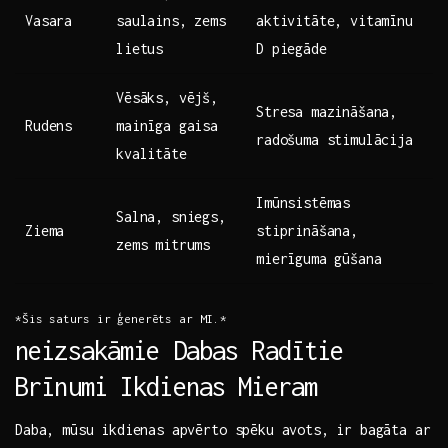
Vasara
saulains, zems
aktivitāte, vitamīnu
lietus
D ‍piegāde
Vēsāks, vējš,
Stresa mazināšana,
Rudens
mainīga gaisa
radošuma stimulācija
kvalitāte
Imūnsistēmas
Salna, sniegs,
Ziema
stiprināšana,
zems mitrums
mierīguma gūšana
*Šis⁢ saturs ir ģenerēts ar MI.*
neizsakāmie Dabas Radītie
Brīnumi Ikdienas Mieram
Daba, mūsu ikdienas apvērto spēku avots, ir bagāta ar