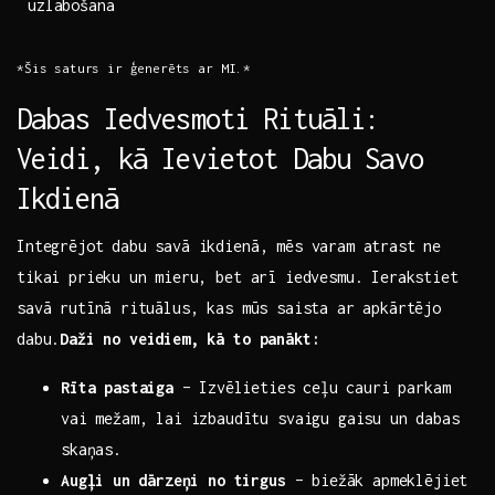
uzlabošana
*Šis saturs ir ģenerēts‍ ar MI.*
Dabas ​Iedvesmoti Rituāli:
Veidi,‌ kā Ievietot Dabu Savo
Ikdienā
Integrējot dabu savā ikdienā, mēs ​varam ‌atrast ne
tikai prieku⁢ un mieru, bet arī iedvesmu. Ierakstiet
savā rutīnā⁣ rituālus, kas mūs saista ar apkārtējo
dabu.
Daži no veidiem, kā to panākt:
Rīta pastaiga
– ⁢Izvēlieties ceļu ⁣cauri parkam
vai mežam, lai izbaudītu svaigu gaisu un dabas
skaņas.
Augļi⁢ un dārzeņi no tirgus
– biežāk apmeklējiet