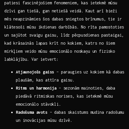
patiesi fascinējošiem fenomeniem, kas ‌ietekmē mūsu‍
dzīvi gan tiešā, gan netiešā veidā. Kaut ‌arī bieži
mēs neapzināmies šos dabas sniegtos ⁢brīnumus, tie ir
klātesoši mūsu ikdienas⁤ darbībās. No ⁤rīta pamostoties
⁢un sajūtot svaigu gaisu, līdz⁢ pēcpusdienas pastaigai,
kad krāsainās​ lapas krīt ‍no kokiem, katrs no⁣ šiem
mirkļiem veido mūsu ⁢emocionālo noskaņu un fizisko ​
labklājību. Var ietvert:
Atjaunojošs gaiss
– paraugies uz kokiem kā dabas
plaušām, kas attīra gaisu.
Ritms un harmonija
– sezonām mainoties, daba
piedāvā ritmiskas norises, kas ietekmē mūsu
emocionālo stāvokli.
Radošuma avots
– dabas skaistums⁢ mudina radošumu⁣
un inovācijas mūsu dzīvē.