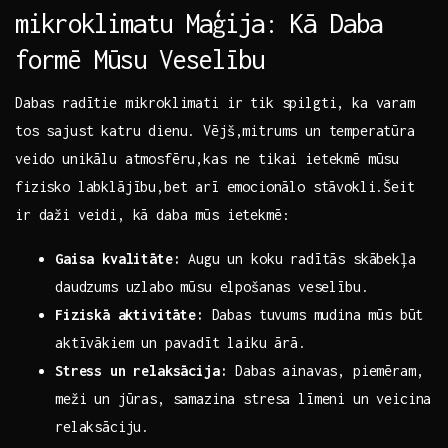
mikroklimatu Maģija:⁢ Kā Daba
formē Mūsu Veselību
Dabas radītie mikroklimati ir tik spilgti, ka varam
tos sajust katru dienu. Vējš,mitrums un temperatūra
veido unikālu atmosfēru,kas ne tikai ietekmē mūsu
fizisko labklājību,bet ⁢arī emocionālo stāvokli.Šeit
ir daži veidi, kā daba mūs ietekmē:
Gaisa kvalitāte:
Augu un koku radītās skābekļa
daudzums uzlabo mūsu elpošanas⁢ veselību.
Fiziskā ⁢aktivitāte:
Dabas tuvums mudina mūs būt
aktīvākiem un pavadīt ⁣laiku ārā.
Stress un relaksācija:
Dabas ainavas, piemēram,
meži un jūras, ‌samazina stresa līmeni un veicina
relaksāciju.