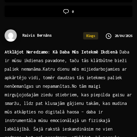
0
Raivis Bernāns
28/04/2026
Blogs
Atklājot Neredzamo: Kā Daba Mūs Ietekmē Ikdienā
Daba
ir mūsu ikdienas ⁣pavadone, taču tās klātbūtne bieži
paliek nemanāma.Katru dienu mēs mijiedarbojamies ar
apkārtējo vidi, tomēr daudzas tās ietekmes paliek
nenōemanīgas un nepamanītas.No tām​ maigi
mirguļojošajām ziedu stiebriem, kas piepilda gaisu ar
⁤smaržu, līdz pat klusajām gājienu takām, ⁢kas mudina
mūs atkāpties no digitalā haosa – daba ir ​
instrumentāla mūsu emocionālajā un fiziskajā
labklājībā. Šajā rakstā ieskandināsim ne vien