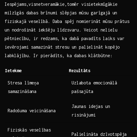
Iespējams,visnetveramākie,tomēr visietekmīgākie ​
milzīgās‌ dabas brīnumi slēpjas mūsu garīgajā⁤ un
fiziskajā⁤ veselībā. Daba spēj nomierināt mūsu ⁤prātus
un nodrošināt iekšēju līdzsvaru. Veicot nelielu
pētniecību, ir redzams, ⁢ka dabā pavadīts laiks var
ievērojami samazināt stresu un palielināt kopējo
labklājību. Ir pierādīts, ka dabas klātbūtne:
Ietekme
Rezultāts
Stresa līmeņa
Uzlabota emocionālā
samazināšana
pašsajūta
Jaunas idejas un
Radošuma veicināšana
risinājumi
Fiziskās veselības
Palielināta dzīvotspēja