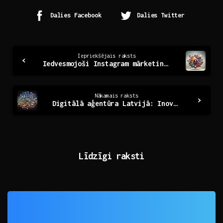
Dalies Facebook
Dalies Twitter
Continue
Iepriekšējais raksts
Iedvesmojoši Instagram mārketinga risinājumi uzņēmumiem
Reading
Nākamais raksts
Digitālā aģentūra Latvijā: Inovācijas un iespējas mūsdienās
Līdzīgi raksti
0