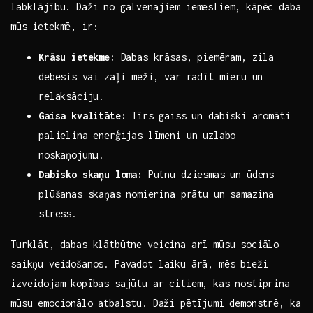
labklājību. Daži no galvenajiem iemesliem, kāpēc daba⁢
mūs ietekmē, ‌ir:
Krāsu ietekme:
Dabas krāsas,⁢ piemēram, zila
debesis ⁤vai zaļi meži, var radīt mieru un
relaksāciju.
Gaisa kvalitāte:
Tīrs gaiss⁢ un dabiski aromāti
‌palielina enerģijas līmeni un uzlabo
noskaņojumu.
Dabisko skaņu loma:
Putnu dziesmas un ūdens
plūšanas skaņas ⁢nomierina prātu un samazina
stress.
Turklāt, dabas klātbūtne veicina arī mūsu sociālo
saikņu veidošanos. Pavadot laiku ārā,‌ mēs bieži
izveidojam kopības sajūtu ar citiem, kas nostiprina
mūsu emocionālo⁣ atbalstu. Daži pētījumi demonstrē, ka