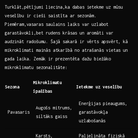
Turklāt,pētījumi liecina,ka dabas ietekme uz mūsu⁢
veselību ir cieši saistīta ar sezonām. ​
Piemēram,vasaras saulains laiks var uzlabot
garastāvokli,bet rudens krāsas un aromāti var
audzināt radošumu. Šajā sakarā ir vērts apsvērt, kā
mikroklimati mainās atkarībā no atrašanās vietas un
gada laika. Zemāk ir‍ prezentēta dažu biežāko
mikroklimatu sezonalitāte:
Mikroklimatu
Sezona
Ietekme uz veselību
īpašības
Enerģijas pieaugums,
Augošs mitrums,
Pavasaris
‍garastāvokļa
siltāks gaiss
uzlabošanās
Karsts,
Palielināta ‍fiziskā