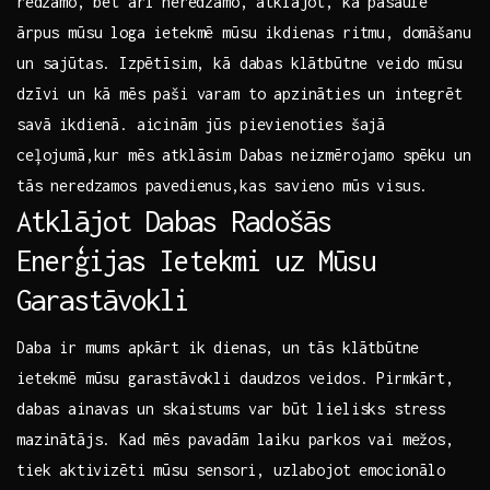
⁤redzamo, bet arī neredzamo, atklājot, kā pasaule
ārpus mūsu loga ietekmē mūsu ikdienas ritmu, domāšanu
‌un sajūtas. ⁤Izpētīsim, kā dabas klātbūtne veido mūsu
dzīvi un kā mēs‍ paši varam to apzināties ​un integrēt
savā ikdienā. aicinām jūs pievienoties šajā
ceļojumā,kur‌ mēs atklāsim Dabas neizmērojamo spēku un
tās neredzamos pavedienus,kas savieno mūs visus.
Atklājot⁢ Dabas Radošās
Enerģijas Ietekmi uz Mūsu
Garastāvokli
Daba ir mums apkārt ik dienas, ⁤un tās klātbūtne
‌ietekmē mūsu garastāvokli daudzos veidos. Pirmkārt,
dabas ainavas un skaistums var būt lielisks stress
mazinātājs. Kad mēs pavadām laiku parkos vai mežos,
tiek ⁢aktivizēti ⁤mūsu sensori, uzlabojot emocionālo ​