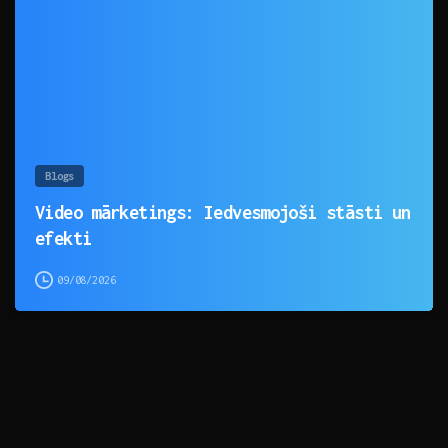
Blogs
Video mārketings: Iedvesmojoši stāsti un
efekti
09/08/2026