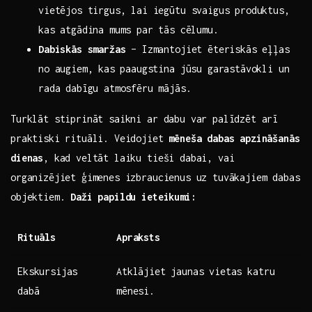
vietējos‌ tirgus, lai iegūtu svaigus produktus,
kas atgādina mums ⁣par tās cēlumu.
Dabiskās smaržas
– Izmantojiet ēteriskās eļļas
no augiem, ⁣kas paaugstina jūsu garastāvokli un
rada dabīgu atmosfēru mājās.
Turklāt stiprināt saikni ar dabu var palīdzēt arī
praktiski rituāli. Veidojiet
mēneša dabas apzināšanās
dienas
, kad veltāt ‍laiku tieši dabai, vai
organizējiet ģimenes izbraucienus uz tuvākajiem dabas
objektiem.
Daži papildu ieteikumi:
Rituāls
Apraksts
Ekskursijas
Atklājiet jaunas vietas katru⁣
dabā
mēnesi.