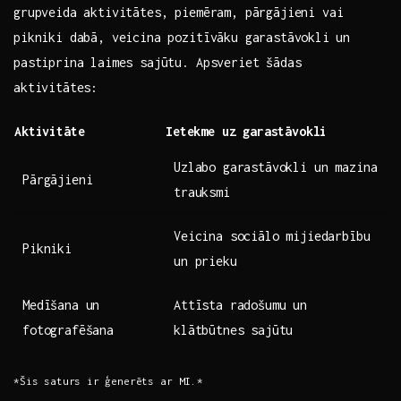
grupveida aktivitātes, piemēram, pārgājieni vai
pikniki‍ dabā, veicina pozitīvāku garastāvokli⁢ un
pastiprina laimes sajūtu. Apsveriet šādas
aktivitātes:
Aktivitāte
Ietekme uz garastāvokli
Uzlabo garastāvokli un mazina
Pārgājieni
trauksmi
Veicina sociālo mijiedarbību
Pikniki
un prieku
Medīšana un
Attīsta radošumu‍ un
fotografēšana
klātbūtnes sajūtu
*Šis saturs ir⁢ ģenerēts ar MI.*