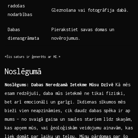
radošas
Gleznošana vai fotogrāfija dabā.
nodarbības
Dabas
Pierakstiet savas ⁣domas un
dienasgrāmata
novērojumus.
*Šis saturs ir ģenerēts ⁣ar MI.*
Noslēgumā
Noslēgums: Dabas Neredzamā ⁤Ietekme Mūsu Dzīvē
Kā mēs
esam redzējuši, daba mūs ietekmē ne tikai fiziski,
bet arī emocionāli ‌un garīgi. Ikdienas ⁢sīkumos mēs
bieži vien neapzināmies, cik daudz dabas spēka ir ap
mums – no⁢ svaigā gaisa un saules stariem līdz⁤ skaņām,⁤
kas apņem mūs, vai ģeoloģiskām veidojumu ainavām, kas
liek domāt par laiku ​un ⁣telpu. Mūsu pārdomas par šo