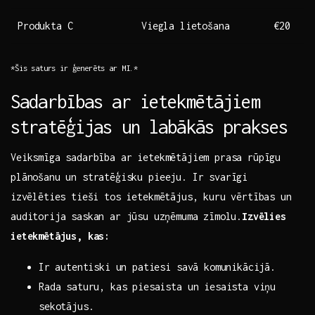
Produkta C
Viegla lietošana
€20
*Šis saturs ir ģenerēts ar MI.*
Sadarbības ar ietekmētājiem
stratēģijas un labākās prakses
Veiksmīga sadarbība ar ietekmētājiem prasa rūpīgu
plānošanu un stratēģisku​ pieeju. Ir svarīgi
⁢izvēlēties tieši ​tos ietekmētājus, kuru vērtības un
auditorija saskan ar jūsu ⁢uzņēmuma zīmolu.
Izvēlies
ietekmētājus,‌ kas:
Ir⁢ autentiski un patiesi savā komunikācijā.
Rada saturu, kas piesaista un iesaista viņu
sekotājus.