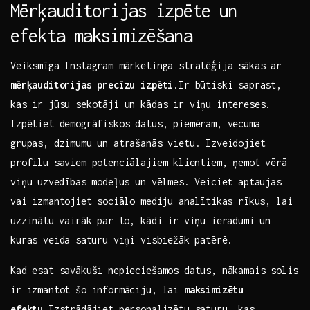
Mērķauditorijas izpēte ⁤un
efekta maksimizēšana
Veiksmīga Instagram mārketinga ‍stratēģija sākas ar
mērķauditorijas precīzu izpēti
.Ir‍ būtiski saprast,
kas ir jūsu sekotāji un kādas‌ ir viņu intereses.
Izpētiet demogrāfiskos datus, piemēram, vecuma
grupas, dzimumu un atrašanās vietu. Izveidojiet
profilu saviem potenciālajiem ⁣klientiem, ņemot vērā
viņu⁤ uzvedības modeļus un vēlmes. Veiciet aptaujas⁣
vai izmantojiet ⁢sociālo mediju analītikas rīkus, lai
uzzinātu⁢ vairāk par to, kādi ir viņu ieradumi un
kuras veida ⁢saturu viņi visbiežāk patērē.
Kad esat savākuši nepieciešamos datus, nākamais solis
ir izmantot šo informāciju, lai
maksimizētu
efektu
.Izstrādājiet personalizētu‌ saturu, kas