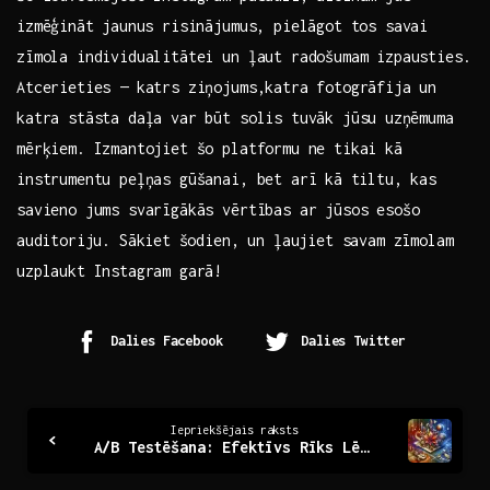
izmēģināt⁤ jaunus risinājumus, pielāgot tos savai
zīmola individualitātei un ļaut radošumam izpausties.
Atcerieties — katrs ziņojums,katra fotogrāfija⁤ un
katra stāsta daļa var būt solis tuvāk jūsu ⁣uzņēmuma
mērķiem. Izmantojiet šo platformu ne tikai kā
instrumentu peļņas gūšanai, bet arī kā ⁣tiltu, kas
savieno jums svarīgākās vērtības ar jūsos esošo
⁣auditoriju. ​Sākiet⁤ šodien, un ļaujiet savam zīmolam
uzplaukt Instagram garā!
Dalies Facebook
Dalies Twitter
Continue
Iepriekšējais raksts
A/B Testēšana: Efektīvs Rīks Lēmumu Pieņemšanai
Reading