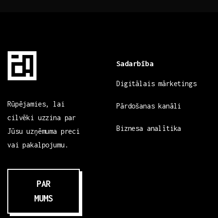
Sadarbība
Digitālais mārketings
Rūpējamies, lai
Pārdošanas kanāli
cilvēki uzzina par
Biznesa analītika
Jūsu uzņēmuma preci
vai pakalpojumu.
PAR
MUMS