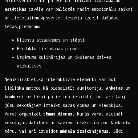
konsekventa krāsu palete ⁢un ⁢
teicami izstrādātas
estētikas
izvēle var palīdzēt radīt emocionālu saikni
ar lietotājiem.Apsveriet iespēju izcelt dažādas​
tēmas,piemēram:
Klientu atsauksmes un stāsti
Produktu lietošanas piemēri
Uzņēmuma kulinārijas un ikdienas dzīves
aizkulisēs
Neaizmirstiet,ka interaktīvie ​elementi var būt
⁤lieliska ⁤metode,kā piesaistīt auditoriju.
Anketas
un
konkursi
ne⁣ tikai palielina iesaisti, bet arī ļauj
jūsu sekotājiem izteikt savas domas un viedokļus.
Varat ⁤organizēt
tēmas dienas
, kurās varat‌ aicināt
sekotājus dalīties ar saviem ierakstiem par konkrētu
tēmu, vai arī izveidot
mēneša izaicinājumus
. Šādi