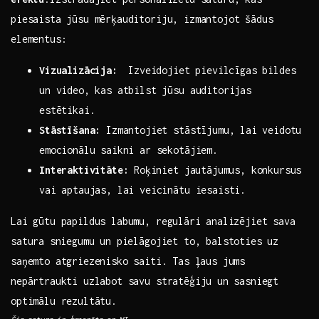
piesaista jūsu mērķauditoriju,‌ izmantojot šādus
elementus:‌
Vizualizācija:
⁤ Izveidojiet pievilcīgas ​bildes
un video, kas atbilst jūsu auditorijas
estētikai.
Stāstīšana:
Izmantojiet stāstījumu, ⁤lai veidotu⁢
emocionālu saikni ar sekotājiem.
Interaktivitāte:
⁣Roķiniet jautājumus, ​konkursus
vai aptaujas, lai veicinātu iesaisti.
Lai gūtu papildus labumu, regulāri⁢ analizējiet sava⁢
satura⁢ sniegumu un pielāgojiet to, balstoties uz
saņemto atgriezenisko saiti. Tas⁣ ļaus jums
nepārtraukti uzlabot savu stratēģiju⁣ un sasniegt
optimālu rezultātu.