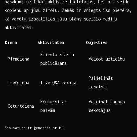
pasākumi ne tikai aktivizē lietotājus, bet arī veido
kopienu ap jūsu zīmolu. Zemāk ir sniegts īss piemērs,
⁢kā varētu izskatīties jūsu plāns sociālo mediju
aktivitātēm:
Diena
Aktivitatea
Objektīvs
Klientu stāstu
Pirmdiena
Veidot uzticību
publicēšana
Palielināt
Trešdiena
live Q&A sesija
iesaisti
Konkursi ar
Veicināt jaunus
Ceturtdiena
‌balvām
sekotājus
Šis saturs⁤ ir ģenerēts ar ⁤MI.