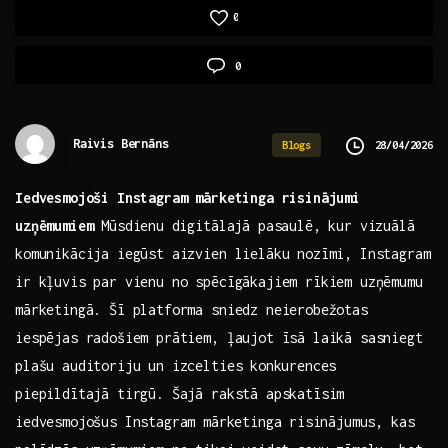
0
0
Raivis Bernāns
28/04/2026
Blogs
Iedvesmojoši Instagram mārketinga risinājumi
uzņēmumiem
Mūsdienu⁤ digitālajā pasaulē, kur vizuālā
komunikācija ‍iegūst aizvien lielāku nozīmi, Instagram
ir kļuvis par vienu no spēcīgākajiem rīkiem uzņēmumu​
mārketingā. Šī platforma ​sniedz neierobežotas
iespējas radošiem​ prātiem, ļaujot īsā laikā sasniegt
plašu auditoriju un izcelties⁢ konkurences
piepildītajā tirgū. Šajā‌ rakstā apskatīsim
iedvesmojošus Instagram⁢ mārketinga ⁣risinājumus, kas