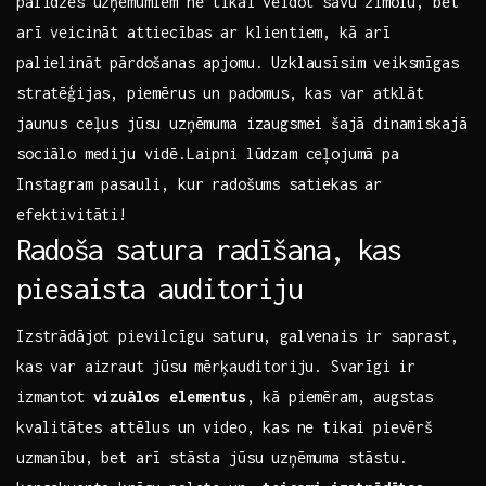
palīdzēs uzņēmumiem ne tikai⁢ veidot savu zīmolu, bet
arī veicināt attiecības ar klientiem, ‍kā arī
palielināt pārdošanas apjomu. Uzklausīsim veiksmīgas
stratēģijas,⁣ piemērus un padomus, ⁣kas var atklāt
jaunus ceļus jūsu uzņēmuma izaugsmei ⁢šajā dinamiskajā
sociālo mediju vidē.Laipni lūdzam ceļojumā pa
Instagram pasauli, kur radošums satiekas ar⁢
efektivitāti!
Radoša satura radīšana, kas
piesaista ​auditoriju
Izstrādājot pievilcīgu saturu, galvenais ​ir saprast,
kas var aizraut jūsu⁣ mērķauditoriju. Svarīgi ⁢ir
izmantot
vizuālos elementus
, kā piemēram, augstas
kvalitātes attēlus un video,⁣ kas ne tikai ​pievērš
uzmanību, bet arī stāsta jūsu uzņēmuma stāstu.