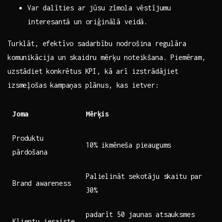
Var dalīties ar jūsu zīmola vēstījumu
interesantā un oriģinālā veidā.
Turklāt, efektīvo sadarbību nodrošina regulāra
komunikācija un skaidru mērķu noteikšana. Piemēram,
uzstādiet ⁢konkrētus KPI, kā arī izstrādājiet⁤
izsmeļošas kampaņas plānus, kas ietver:
Joma
Mērķis
Produktu
10% ikmēneša⁢ pieaugums
‌pārdošana
Palielināt ⁢sekotāju skaitu par
Brand awareness
30%
padarīt 50 jaunas​ atsauksmes
Klientu iesaiste