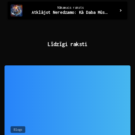
Nākamais raksts
Atklājot Neredzamo: Kā Daba Mūs Ietekmē Ikdienā
Līdzīgi raksti
0
Blogs