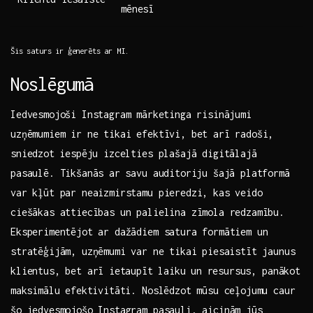
mēnesī
Šis saturs​ ir ģenerēts ar MI.
Noslēgumā
Iedvesmojoši Instagram⁤ mārketinga risinājumi⁣
uzņēmumiem ir ne tikai efektīvi, bet arī radoši,​
sniedzot⁢ iespēju ​izcelties plašajā digitālajā
pasaulē. Tikšanās ar⁢ savu auditoriju šajā platformā
var kļūt par neaizmirstamu pieredzi, kas veido
ciešākas attiecības un palielina zīmola redzamību.
Eksperimentējot ar dažādiem satura formātiem un
stratēģijām, uzņēmumi var ne tikai⁣ piesaistīt‌ jaunus
klientus, bet arī ⁤ietaupīt ⁤laiku ⁣un ⁢resursus, panākot
⁤maksimālu efektivitāti. Noslēdzot mūsu ceļojumu caur
šo iedvesmojošo Instagram pasauli, aicinām jūs​