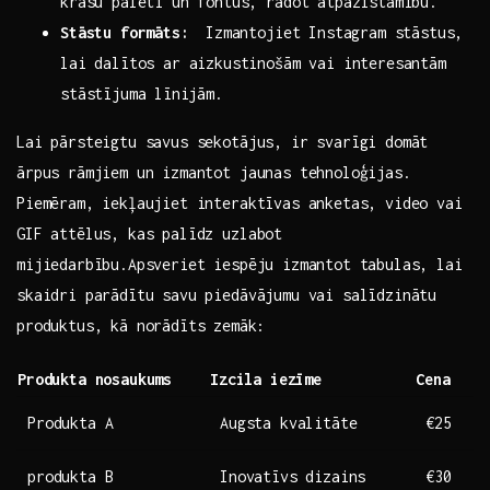
krāsu paleti un fontus, radot atpazīstamību.
Stāstu formāts:
⁤ Izmantojiet Instagram stāstus,
lai dalītos ar aizkustinošām vai interesantām
stāstījuma ⁢līnijām.
Lai pārsteigtu savus sekotājus, ir svarīgi domāt
ārpus rāmjiem un izmantot jaunas tehnoloģijas.
Piemēram, iekļaujiet interaktīvas anketas, video vai
GIF attēlus, kas palīdz uzlabot
mijiedarbību.Apsveriet iespēju izmantot ‍tabulas, lai
skaidri ‌parādītu savu piedāvājumu vai salīdzinātu
produktus, kā norādīts ⁣zemāk:
Produkta nosaukums
Izcila iezīme
Cena
Produkta A
Augsta kvalitāte
€25
produkta B
Inovatīvs dizains
€30