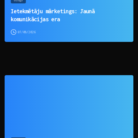
Ietekmētāju mārketings: Jaunā
komunikācijas era
07/08/2026
0