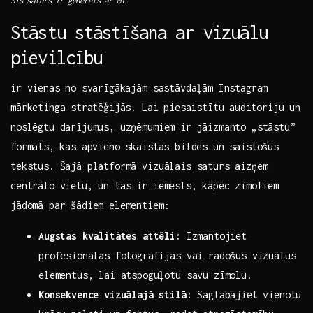
Šis saturs ir ​ģenerēts ar MI.
Stāstu stāstīšana ar vizuālu​
pievilcību
ir vienas ⁤no svarīgākajām sastāvdaļām Instagram
mārketinga⁣ stratēģijās.⁣ Lai piesaistītu ⁢auditoriju ⁤un
noslēgtu darījumus, uzņēmumiem ir jāizmanto „stāstu”
formāts,⁢ kas apvieno skaistas bildes un saistošus
tekstus. Šajā platformā vizuālais saturs aizņem
centrālo vietu, un tas ​ir iemesls, ⁣kāpēc zīmoliem
jādomā ‌par šādiem elementiem:
Augstas kvalitātes attēli:
Izmantojiet
profesionālas fotogrāfijas vai radošus vizuālus
elementus, lai atspoguļotu​ savu ​zīmolu.
Konsekvence vizuālajā stilā:
Saglabājiet vienotu