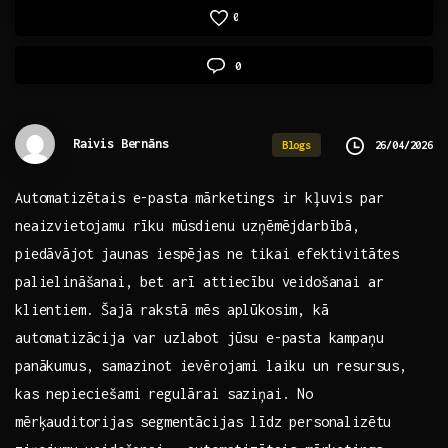
0
0
Raivis Bernāns
26/04/2026
Blogs
Automatizētais e-pasta ​mārketings ir kļuvis par
neaizvietojamu rīku mūsdienu uzņēmējdarbībā,
piedāvājot jaunas iespējas ne tikai efektivitātes
palielināšanai, bet arī attiecību veidošanai ar
klientiem. Šajā rakstā mēs aplūkosim, kā
automatizācija var uzlabot jūsu e-pasta kampaņu
panākumus, samazinot ievērojami laiku un resursus,
kas nepieciešami regulārai saziņai. No
mērķauditorijas segmentācijas līdz personalizētu