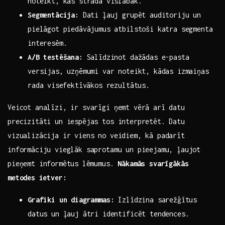
noteikt, kas strādā vislabāk.
Segmentācija:
Dati ļauj grupēt auditoriju un
pielāgot piedāvājumus atbilstoši katra segmenta
interesēm.
A/B testēšana:
Salīdzinot dažādas e-pasta
‍versijas, uzņēmumi var noteikt, kādas izmaiņas‌
rada⁣ visefektīvākos rezultātus.
Veicot analīzi, ir svarīgi ņemt‌ vērā arī datu
precizitāti un iespējas tos interpretēt. Datu
vizualizācija ir viens‍ no ‍veidiem, kā padarīt
informāciju vieglāk saprotamu un pieejamu, ļaujot
pieņemt informētus ⁣lēmumus.
Nākamās svarīgākās
metodes⁢ ietver:
Grafiki un diagrammas:
Izlīdzina sarežģītus
datus un ļauj ātri identificēt tendences.