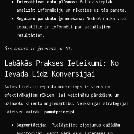
Interaktīvas datu plūsmas:
Palīdz ⁢vieglāk⁢
analizēt informāciju un rīkoties uz tās pamata.
Regulāru pārskatu ģenerēšana:
Nodrošina,ka visi
iesaistītie ir informēti par aktuālajiem
rezultātiem.
Šis saturs ir ģenerēts ar MI.
Labākās Prakses Ieteikumi: No
Ievada Līdz Konversijai
Automatizētais e-pasta⁤ mārketings ir ⁤viens no
efektīvākajiem rīkiem, lai veicinātu pārdošanu ‌un
uzlabotu klientu mijiedarbību. Veiksmīgai stratēģijai
jāietver vairāki
pamatprincipi
:
Segmentācija:
​ Pielāgojiet ziņojumus dažādām
auditorijām, ‌ņemot vērā viņu intereses un