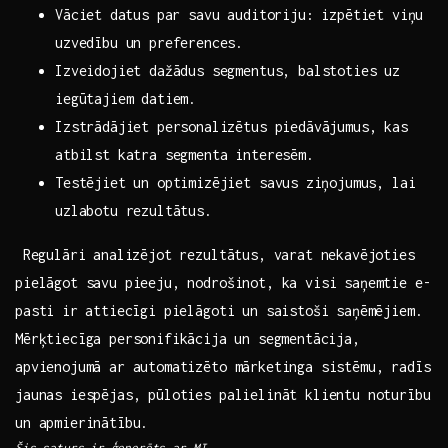
Vāciet⁣ datus par savu auditoriju: izpētiet viņu
uzvedību un preferences.
Izveidojiet dažādus segmentus,‌ balstoties uz
iegūtajiem datiem.
Izstrādājiet personalizētus piedāvājumus, kas
atbilst katra segmenta interesēm.
Testējiet un optimizējiet savus⁣ ziņojumus, lai
uzlabotu rezultātus.
‍⁤ Regulāri analizējot rezultātus, varat nekavējoties
pielāgot savu pieeju, nodrošinot, ka visi saņemtie e-
pasti ir ⁢attiecīgi pielāgoti un saistoši saņēmējiem.
Mērķtiecīga personifikācija ⁢un segmentācija,
apvienojumā ar automatizēto mārketinga sistēmu, radīs
jaunas iespējas, pūloties palielināt klientu noturību
un‌ apmierinātību.⁣