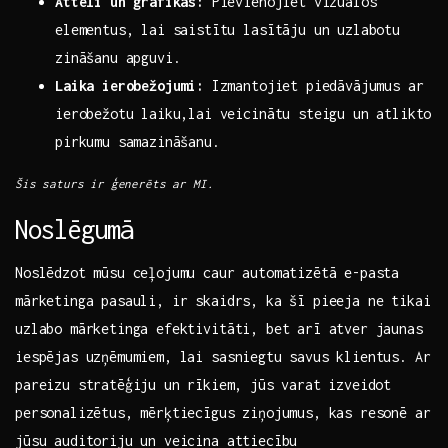
Attēli un grafikas:
Pievienojiet vizuālos
elementus, lai saistītu lasītāju un uzlabotu
zināšanu apguvi.
Laika ierobežojumi:
Izmantojiet piedāvājumus ar
ierobežotu laiku,lai veicinātu steigu un atlikto
pirkumu samazināšanu.
Šis saturs ir ģenerēts ar MI.
Noslēgumā
Noslēdzot mūsu ceļojumu caur automatizētā e-pasta
mārketinga pasauli, ir skaidrs, ka šī pieeja ne tikai
uzlabo mārketinga efektivitāti, bet arī atver jaunas
iespējas uzņēmumiem, lai sasniegtu​ savus klientus. Ar‍
pareizu stratēģiju un⁣ rīkiem, jūs varat izveidot
personalizētus, mērķtiecīgus ziņojumus, kas resonē ar
jūsu auditoriju un veicina attiecību