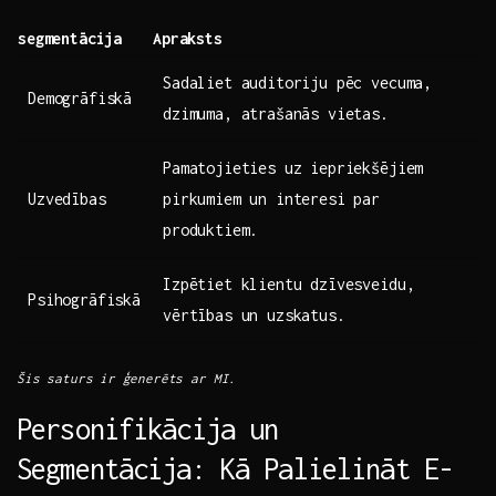
segmentācija
Apraksts
Sadaliet auditoriju pēc vecuma,
Demogrāfiskā
dzimuma, atrašanās vietas.
Pamatojieties uz iepriekšējiem
Uzvedības
pirkumiem un interesi par
produktiem.
Izpētiet klientu dzīvesveidu,
Psihogrāfiskā
vērtības un uzskatus.
Šis saturs ir⁣ ģenerēts ar MI.
Personifikācija un
Segmentācija: Kā Palielināt‍ E-