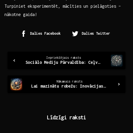
Turpiniet ⁤eksperimentēt, ⁣mācīties un pielāgoties –
nākotne gaida!
Dalies Facebook
Dalies Twitter
Continue
Iepriekšējais raksts
Sociālo Mediju Pārvaldība: Ceļvedis Digitālajā Pasulē
Reading
Nākamais raksts
Lai mazinātu robežu: Inovācijas un sadarbība nākotnei
Līdzīgi raksti