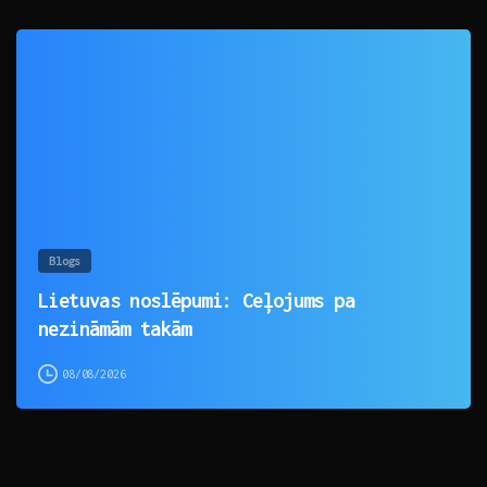
0
Blogs
Lietuvas noslēpumi: Ceļojums pa
nezināmām takām
08/08/2026