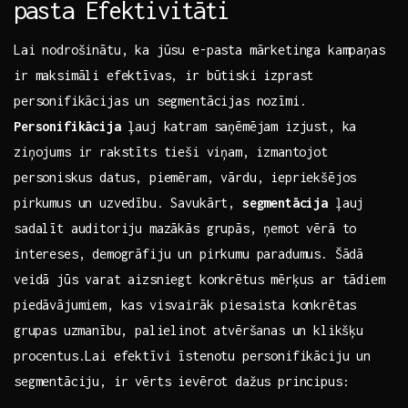
pasta Efektivitāti
Lai nodrošinātu, ka ‌jūsu e-pasta mārketinga kampaņas
ir maksimāli efektīvas, ir būtiski izprast
personifikācijas un segmentācijas nozīmi.
Personifikācija
ļauj katram saņēmējam izjust, ka
ziņojums ir rakstīts tieši ⁣viņam, ‍izmantojot
personiskus datus, piemēram, vārdu, iepriekšējos
pirkumus un uzvedību. Savukārt,
segmentācija
ļauj
sadalīt auditoriju mazākās‍ grupās, ņemot vērā to
intereses, demogrāfiju un pirkumu paradumus. Šādā
veidā jūs varat aizsniegt konkrētus mērķus ar tādiem
piedāvājumiem, kas visvairāk piesaista konkrētas
⁤grupas uzmanību, palielinot atvēršanas un klikšķu
procentus.Lai efektīvi īstenotu personifikāciju⁤ un
segmentāciju,‍ ir vērts ievērot dažus principus: