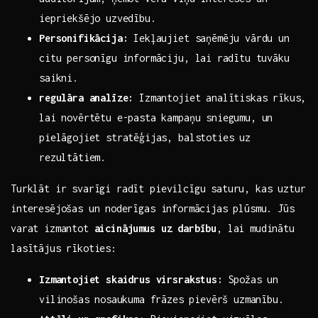
iepriekšējo uzvedību.
Personifikācija:
Iekļaujiet saņēmēju vārdu un
citu personīgu informāciju, lai⁤ radītu tuvāku
saikni.
regulāra analīze:
Izmantojiet analītiskas rīkus,
lai novērtētu e-pasta kampaņu sniegumu, un
pielāgojiet stratēģijas, balstoties uz
rezultātiem.
Turklāt ir svarīgi radīt pievilcīgu saturu, kas⁢ uztur
interesējošas un⁢ noderīgas informācijas plūsmu. Jūs
varat izmantot
aicinājumus uz darbību
, lai mudinātu
lasītājus rīkoties:
Izmantojiet skaidrus virsrakstus:
Spožas‍ un
vilinošas ⁣nosaukuma frāzes⁤ pievērš uzmanību.