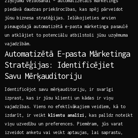
⁤ziņojumu veidošanai – automatizētais mārketings
piedāvā daudzas priekšrocības, kas spēj pārveidot
jūsu biznesa stratēģijas. Ielūkojieties arvien
pieaugošajā automatizētā e-pasta mārketinga pasaulē
⁢un atklājiet to potenciālu atbilstoši jūsu uzņēmuma
vajadzībām.
Automatizētā E-pasta ​Mārketinga
Stratēģijas: Identificējiet
Savu Mērķauditoriju
Identificējot savu mērķauditoriju, ir svarīgi
izprast, kas ‌ir jūsu klienti un kādas ir viņu
vajadzības. Viens no efektīvākajiem‍ veidiem, kā to
izdarīt, ir veikt
klientu ⁤analīzi
, kas palīdz noteikt
viņu uzvedību un preferences. Piemēram, jūs ​varat
izveidot⁣ anketu vai veikt⁢ aptaujas, lai saprastu,