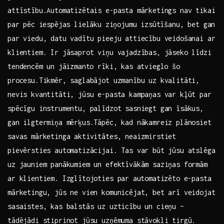
attīstību.Automatizētais‍ e-pasta mārketings nav tikai
par pēc ⁤iespējas lielāku ⁤ziņojumu izsūtīšanu, bet gan
par viedu, datu vadītu pieeju attiecību veidošanai ⁣ar
klientiem. Ir jāsaprot viņu vajadzības, jāseko līdzi
tendencēm⁢ un jāizmanto rīki, kas atvieglo šo ​
procesu.Tikmēr, saglabājot uzmanību uz kvalitāti,
nevis kvantitāti, jūsu e-pasta kampaņas var kļūt ⁤par
spēcīgu instrumentu, palīdzot‍ sasniegt gan īsākus,
gan ilgtermiņa mērķus.Tāpēc, kad nākamreiz plānosiet
savas mārketinga aktivitātes, neaizmirstiet
pievērsties automatizācijai. Tas var būt jūsu atslēga
uz jauniem panākumiem un efektīvākām saziņas formām
ar klientiem. Izglītojoties ‌par⁣ automatizēto e-pasta
mārketingu,‍ jūs ne vien komunicējat, bet ​arī veidojat
sasaistes, kas balstās uz​ uzticību un cieņu ​–
tādējādi stiprinot jūsu uzņēmuma stāvokli tirgū.