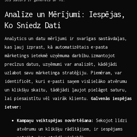
Šis saturs ⁤ir ģenerēts ar MI.
Analīze un Mērījumi: Iespējas,
Ko Sniedz Dati
Analytics un datu ⁤mērījumi ir svarīgas sastāvdaļas,
kas ļauj izprast,‌ kā automatizētais e-pasta
‌mārketings ietekmē uzņēmuma darbību.izmantojot
precīzus ​datus, uzņēmumi var analizēt, ⁣kādējādi‌
uzlabot⁤ savu mārketinga stratēģiju. Piemēram, var
identificēt, kuri e-pasti saņem vislielāko atvērumu
un klikšķu skaitu, tādējādi ļaujot pielāgot saturu,
lai⁣ piesaistītu vēl vairāk klientu.
Galvenās iespējas
ietver:
Kampaņu veiktspējas novērtēšana:
Sekojot līdzi
atvērumu un⁣ klikšķu rādītājiem, ir iespējams