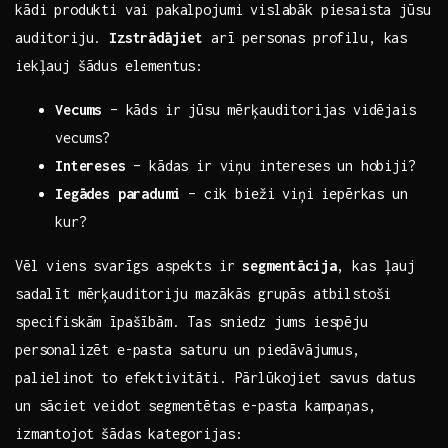
kādi produkti vai pakalpojumi vislabāk piesaista jūsu
auditoriju.
Izstrādājiet
arī personas profilu, kas⁤
iekļauj šādus elementus:
Vecums
– kāds ir jūsu mērķauditorijas vidējais
vecums?
Intereses
– kādas ir viņu intereses un hobiji?
Iegādes paradumi
– ⁤cik bieži viņi iepērkas un
kur?
Vēl viens svarīgs aspekts ir
segmentācija
, kas ļauj
sadalīt mērķauditoriju ‌mazākās grupās atbilstoši
specifiskām īpašībām. Tas‍ sniedz jums iespēju
personalizēt e-pasta ⁤saturu un piedāvājumus,
palielinot to efektivitāti. Pārlūkojiet savus datus⁤
un sāciet veidot segmentētas⁣ e-pasta kampaņas,
izmantojot šādas kategorijas: