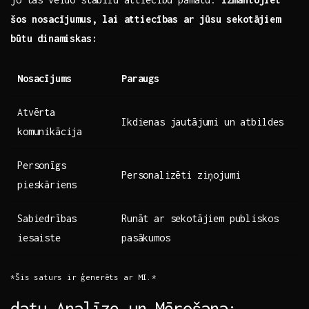
šos nosacījumus, lai attiecības ar⁣ jūsu sekotājiem
būtu dinamiskas:
Nosacījums
Paraugs
Atvērta
Ikdienas jautājumi un atbildes
komunikācija
Personīgs
Personalizēti ziņojumi
pieskāriens
Sabiedrības⁢
Runāt ar sekotājiem publiskos
iesaiste
pasākumos
*Šis saturs ir⁣ ģenerēts ar MI.*
datu Analīze un Mērošana: