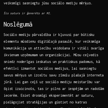
veiksmīgi sasniegtu jūsu sociālo mediju‌ mērķus.
Šis⁢ saturs ir ģenerēts ar MI.
Noslēgumā
Sociālo mediju pārvaldība ir kļuvusi par būtisku ​
elementu mūsdienu digitālajā pasaulē, kur veiksmīga
komunikācija un attiecību veidošana ir vitāli ​svarīga
ikvienam uzņēmumam un organizācijai. Mūsu ceļvedis
sniedz noderīgas ieskatus un praktiskus padomus,⁣ kā
efektīvi izmantot sociālos medijus, lai⁣ sasniegtu
savus ⁣mērķus un⁤ izceltu savu zīmolu plašajā ⁤interneta
jūrā. Lai gan ceļš uz sociālo ⁤mediju meistarību var
šķist izaicinošs, tas ir pilns ar iespējām un radošām
iecerēm. Esiet drosmīgi eksperimentēt ar saturu,
pielāgojiet‍ stratēģijas un gūstiet no katras