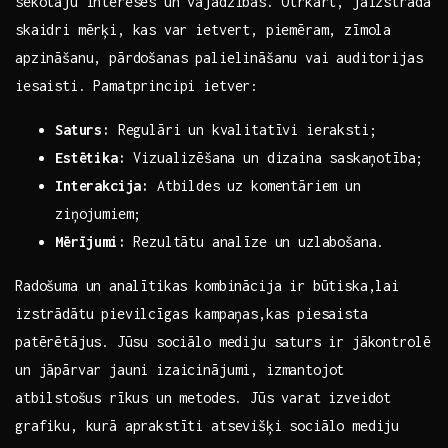
sekotāju intereses un vajadzības.⁢ Otrkārt,‌ jāizstrādā
skaidri mērķi, kas ⁤var ietvert, piemēram, ‍zīmola
apzināšanu, ‍pārdošanas palielināšanu vai ⁣auditorijas
iesaisti. Pamatprincipi ietver:
Saturs:
Regulāri un kvalitatīvi ieraksti;
Estētika:
Vizualizēšana un dizaina ⁣saskaņotība;
Interakcija:
Atbildes‌ uz komentāriem ⁢un
ziņojumiem;
Mērījumi:
Rezultātu analīze‍ un uzlabošana.
Radošuma un⁤ analītikas kombinācija ir būtiska,lai
izstrādātu pievilcīgas⁣ kampaņas,kas piesaista
patērētājus.⁤ Jūsu sociālo mediju saturs ir jākontrolē
un​ jāpārvar jauni​ izaicinājumi, izmantojot
⁢atbilstošus rīkus un metodes. Jūs varat izveidot
grafiku, kurā aprakstīti atsevišķi sociālo mediju