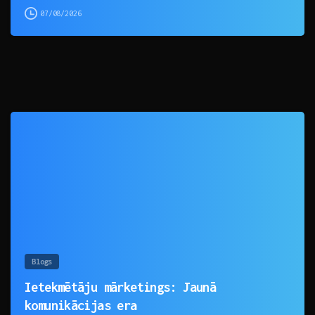
07/08/2026
0
Blogs
Ietekmētāju mārketings: Jaunā
komunikācijas era