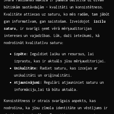
būtiskām sastāvdaļām – ⁢kvalitāti un konsistētness.
Kvalitāte attiecas uz⁤ saturu, ⁣ko mēs radām, tam jābūt
gan informatīvam, gan saistošam.⁢ Izveidojot ‌
izcilu
saturu
, ir svarīgi ņemt vērā mērķauditorijas
intereses un vajadzības. Lūk, daži ieteikumi, kā
nodrošināt kvalitatīvu saturu:
izpēte:
Ieguldiet laiku un resursus, lai
izprastu, kas ir ​aktuāls jūsu mērķauditorijai.
Unikalitāte:
Radiet saturu, kas izceļas ar
unikalitāti un oriģinalitāti.
Atjauninājumi:
Regulāri atjauniniet ⁤saturu un
informāciju,lai⁣ tā būtu aktuāla.
Konsistētness ir otrais svarīgais aspekts, kas
nodrošina, ka jūsu zīmola ​identitāte un vēstījums ir