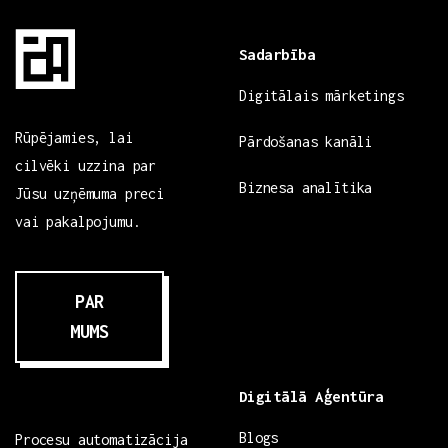
Sadarbība
Digitālais mārketings
Rūpējamies, lai
Pārdošanas kanāli
cilvēki uzzina par
Biznesa analītika
Jūsu uzņēmuma preci
vai pakalpojumu.
PAR
MUMS
Digitālā Aģentūra
Blogs
Procesu automatizācija