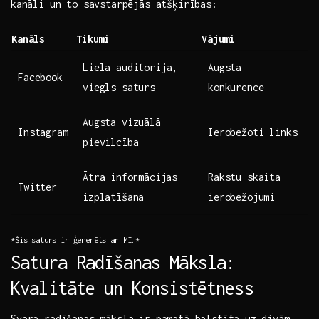
⁣kanāli un​ to savstarpējās⁤ atšķirības:
Kanāls
Tikumi
Vājumi
Liela auditorija,
Augsta
Facebook
viegls saturs
konkurence
Augsta‌ vizuālā
Instagram
Ierobežoti links
pievilcība
Ātra ⁢informācijas
Rakstu skaita
Twitter
izplatīšana
ierobežojumi
*Šis saturs ir ģenerēts ar MI.*
Satura Radīšanas​ Māksla:
Kvalitāte⁣ un Konsistētness
Svara radīšanas māksla ir ⁢pamatā balstīta uz ⁣divām