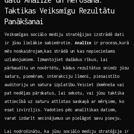
Taktikas⁤ Veiksmīgu Rezultātu
⁤Panākšanai
Veiksmīgas sociālo mediju stratēģijas izstrādē‍ dati
ir jūsu lielākie sabiedrotie.‍
Analīze
ir process,kurā
mēs noskaidrojam,kas strādā un kas nepieciešams⁣
uzlabojumiem. ‌Izmantojiet dažādus ‌rīkus, lai
pārbaudītu​ un novērtētu,⁣ kādus rezultātus sniedz jūsu
saturs, piemēram, interakciju līmeni,‍ piesaistīto
auditoriju un ‍satura izplatību.Veiciet ikmēneša vai
pat nedēļas pārskatus, lai sekotu, vai jūsu taktika​
attiecībā uz saturu attīstas ⁢saskaņā ar mērķiem, ko⁤
esat izvirzījis. ⁢Vadoties pēc analītikas datiem,
varat izdarīt ⁣secinājumus un⁤ pielāgot savu pieeju.
Lai nodrošinātu, ka jūsu sociālo mediju stratēģija ir