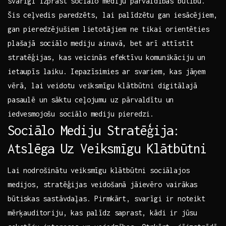
svarīgi izprast sociālo mediju⁤ pārvaldības būtību.
Šis ceļvedis​ paredzēts,‌ lai palīdzētu gan iesācējiem,
gan⁤ pieredzējušiem lietotājiem ne tikai orientēties
plašajā sociālo mediju ainavā, bet arī attīstīt
stratēģijas, ‍kas veicinās efektīvu komunikāciju un
ietaupīs ​laiku. Iepazīsimies ar svariem, kas ‍jāņem
vērā, lai veidotu ⁣veiksmīgu klātbūtni digitālajā
pasaulē un sāktu ceļojumu‌ uz pārvaldītu un
iedvesmojošu sociālo mediju pieredzi.
Sociālo Mediju Stratēģija:⁢
Atslēga Uz ‌Veiksmīgu Klātbūtni
Lai nodrošinātu veiksmīgu ⁢klātbūtni sociālajos​
medijos, stratēģijas veidošanā jāievēro vairākas​
būtiskas⁢ sastāvdaļas. Pirmkārt, svarīgi ir noteikt
⁤mērķauditoriju, kas‌ palīdz saprast, kādi ‍ir jūsu