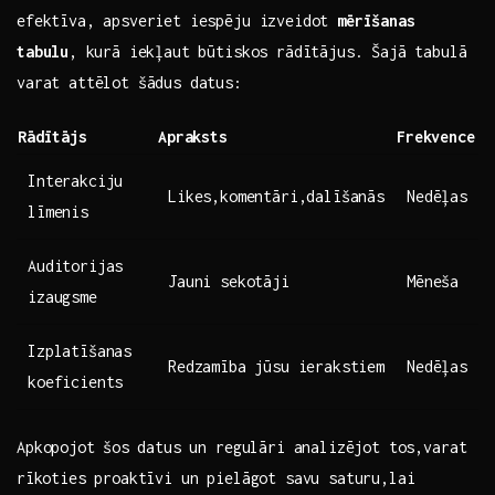
efektīva, apsveriet iespēju izveidot
mērīšanas
tabulu
,⁣ kurā iekļaut būtiskos rādītājus. Šajā tabulā
varat attēlot ‍šādus datus:
Rādītājs
Apraksts
Frekvence
Interakciju
Likes,komentāri,dalīšanās
Nedēļas
līmenis
Auditorijas
Jauni sekotāji
Mēneša
izaugsme
Izplatīšanas
Redzamība jūsu ierakstiem
Nedēļas
koeficients
Apkopojot ⁤šos⁤ datus un regulāri analizējot tos,varat
⁣rīkoties proaktīvi un pielāgot savu saturu,lai ​