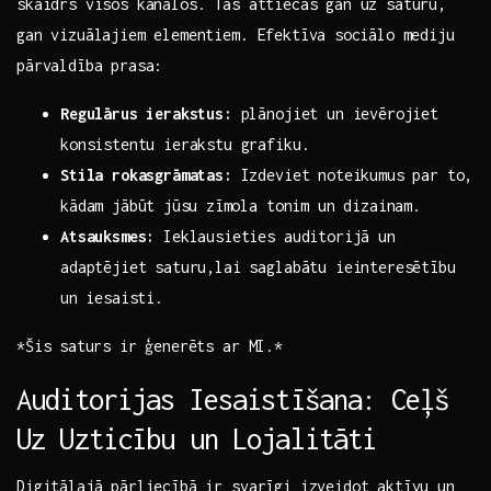
skaidrs visos kanālos. Tas attiecas gan uz saturu,
gan vizuālajiem elementiem. Efektīva⁤ sociālo mediju
pārvaldība‍ prasa:
Regulārus ierakstus:
plānojiet‌ un ievērojiet
konsistentu ierakstu grafiku.
Stila rokasgrāmatas:
Izdeviet noteikumus par to,
kādam ​jābūt ⁣jūsu⁢ zīmola tonim un dizainam.
Atsauksmes:
Ieklausieties auditorijā un
adaptējiet saturu,lai saglabātu ieinteresētību
un⁣ iesaisti.
*Šis ⁢saturs ir ģenerēts ar MI.*
Auditorijas Iesaistīšana:​ Ceļš
Uz Uzticību un Lojalitāti
Digitālajā pārliecībā ir svarīgi izveidot aktīvu un