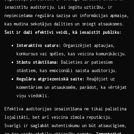
⁢iesaistītu auditoriju. Lai iegūtu uzticību, ir
nepieciešama regulāra⁣ saziņa un informācijas apmaiņa,
kas ‌mudina sekotājus dalīties un⁤ sniegt atsauksmes.
Šeit ir daži efektīvi ⁢veidi,‌ kā iesaistīt publiku:
Interaktīvs saturs:
Organizējiet aptaujas,
konkursus vai ⁣spēles, kas veicina komunikāciju.
Stāstu stāstīšana:
Dalieties ar⁤ patiesiem ​
stāstiem, kas emocionāli saista auditoriju.
Regulāra atgriezeniskā saite:
Reaģējiet uz
komentāriem un⁢ atsauksmēm, parādot, ka vērtējat
viņu viedokli.
Efektīva auditorijas iesaistīšana ne‍ tikai palielina​
lojalitāti,‍ bet‍ arī veicina zīmola reputāciju.
Svarīgi ir saglabāt autentiskumu un būt atsaucīgiem,
jo​ tas veido stabilu attiecību pamatu.
Izmantojiet