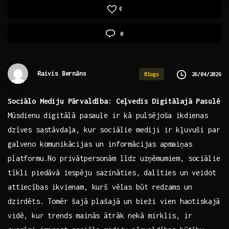
0
0
Raivis Bernāns
26/04/2026
Blogs
Sociālo Mediju Pārvaldība: Ceļvedis Digitālajā Pasulē
Mūsdienu ⁣digitālā pasaule ir kā pulsējoša ikdienas
dzīves sastāvdaļa, kur sociālie mediji ir kļuvuši par
‍galveno komunikācijas un informācijas apmaiņas
platformu.No privātpersonām līdz​ uzņēmumiem, sociālie
tīkli piedāvā iespēju sazināties,⁤ dalīties un veidot
attiecības ikvienam, kurš vēlas būt redzams un
dzirdēts.⁢ Tomēr šajā‌ plašajā un ⁣bieži vien haotiskajā
vidē, kur trends mainās ātrāk nekā ⁢mirklis, ir