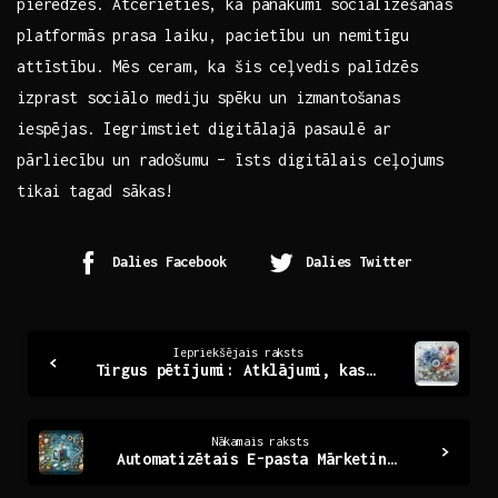
pieredzes. Atcerieties, ka panākumi socializēšanās
platformās prasa ⁣laiku, pacietību un nemitīgu
attīstību. Mēs ceram, ka šis ceļvedis palīdzēs
izprast sociālo mediju spēku ⁢un izmantošanas
iespējas. Iegrimstiet digitālajā pasaulē ‍ar‍
pārliecību un radošumu – īsts digitālais ‍ceļojums‍
tikai tagad sākas!
Dalies Facebook
Dalies Twitter
Continue
Iepriekšējais raksts
Tirgus pētījumi: Atklājumi, kas maina uzņēmējdarbību
Reading
Nākamais raksts
Automatizētais E-pasta Mārketings: Efektivitāte un Iespējas