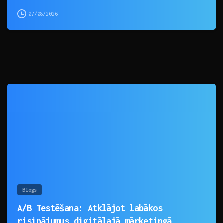
07/08/2026
0
Blogs
A/B Testēšana: Atklājot labākos
risinājumus digitālajā mārketingā