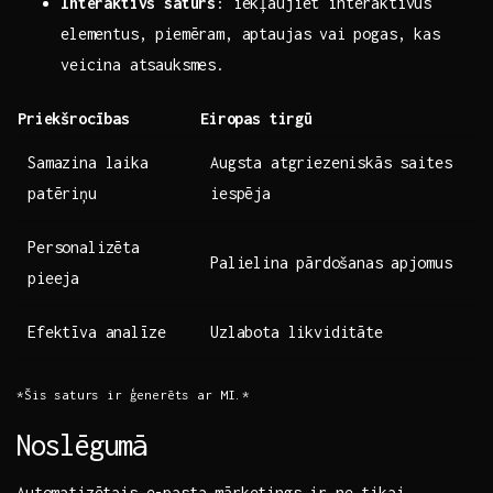
Interaktīvs saturs
: iekļaujiet interaktīvus
‌elementus, piemēram, aptaujas⁤ vai‍ pogas, kas
veicina atsauksmes.
Priekšrocības
Eiropas tirgū
Samazina laika
Augsta atgriezeniskās saites⁤
patēriņu
iespēja
Personalizēta
Palielina⁢ pārdošanas apjomus
‍pieeja
Efektīva analīze
Uzlabota​ likviditāte
*Šis saturs ir ģenerēts ar MI.*
Noslēgumā
Automatizētais e-pasta⁤ mārketings ir ne tikai