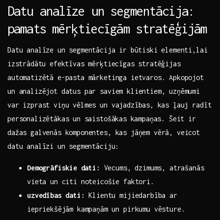
Datu analīze un ‌segmentācija:
pamats⁤ mērķtiecīgām stratēģijām
Datu analīze un segmentācija ⁤ir būtiski elementi,lai
⁣izstrādātu efektīvas ‍mērķtiecīgas stratēģijas
automatizētā e-pasta mārketinga ietvaros. Apkopojot​
un analizējot datus​ par saviem klientiem, uzņēmumi
var izprast viņu vēlmes un vajadzības, ⁢kas ‍ļauj radīt
personalizētākas un ⁢saistošākas ⁢kampaņas. Šeit ir
dažas galvenās komponentes, kas jāņem vērā,‌ veicot
datu analīzi ⁤un segmentāciju:
Demogrāfiskie ⁣dati:
Vecums, dzimums, atrašanās
vieta un citi noteicošie faktori.
uzvedības dati:
Klientu mijiedarbība ar
iepriekšējām kampaņām un pirkumu vēsture.