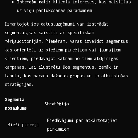
Interešu dati:
Klientu intereses, kas balstītas
uz ⁢viņu ‌pārlūkošanas paradumiem.
Izmantojot šos ‌datus,uzņēmumi var​ izstrādāt
segmentus,kas saistīti ar specifiskām
mērķauditorijām. ⁣Piemēram,‍ varat‌ izveidot segmentus,‍
kas orientēti uz biežiem pircējiem vai jaunajiem
klientiem, piedāvājot katram no ⁢tiem atšķirīgas⁢
kampaņas. Lai ilustrētu šos segmentus, zemāk ​ir
tabula, kas‍ parāda dažādas grupas un to atbilstošās
stratēģijas:
Segmenta
Stratēģija
nosaukums
Piedāvājumi par ⁤atkārtotajiem
Bieži pircēji
pirkumiem