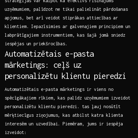
stratēģijas var kalpot kā efektīvs risinājums
uzņēmumiem, palīdzot ne tikai palielināt pārdošanas
apjomus, bet arī veidot ⁢stiprākas⁢ attiecības ar
klientiem. Iepazīsimies ⁣ar galvenajiem principiem⁣ un
labprātīgajiem instrumentiem, kas šajā jomā sniedz
iespējas un priekšrocības.
Automatizētais e-pasta
mārketings: ceļš uz
personalizētu klientu pieredzi
Automatizētais e-pasta ‌mārketings⁣ ir⁤ viens no
⁤spēcīgākajiem rīkiem, kas palīdz uzņēmumiem ‌izveidot
personalizētu klientu pieredzi. ⁢tas ļauj nosūtīt
mērķtiecīgus ziņojumus, kas atbilst ⁣katra klienta ​
interesēm un uzvedībai.‍ Piemēram, ‌jums ir iespēja
izveidot: