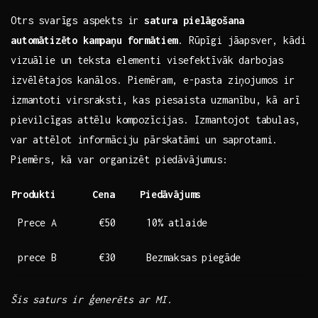
Otrs svarīgs aspekts ir
satura pielāgošana
automātizēto kampaņu formātiem
. Rūpīgi jāapsver, kādi
vizuālie ​un teksta elementi visefektīvāk darbojas
izvēlētajos kanālos.​ Piemēram, e-pasta ziņojumos ir
izmantoti virsraksti,‌ kas piesaista uzmanību,⁢ kā arī
pievilcīgas ⁣attēlu kompozīcijas. Izmantojot tabulas,
var attēlot informāciju‍ pārskatāmi un saprotami.
‌Piemērs, kā var organizēt piedāvājumus: ⁤
Produkti
Cena
Piedāvājums
Prece A
€50
10% atlaide
prece ‍B
€30
Bezmaksas piegāde
Šis‍ saturs ir ģenerēts ar MI.