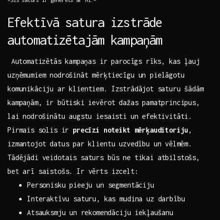
Efektīvā satura izstrāde‍
automatizētajām kampaņām
⁤ Automatizētās ⁣kampaņas ir parocīgs rīks,⁤ kas ⁤ļauj
uzņēmumiem ​nodrošināt mērķtiecīgu un pielāgotu
komunikāciju ar klientiem. Izstrādājot ⁣saturu šādām
kampaņām, ir būtiski⁢ ievērot dažas pamatprincipus,
lai⁢ nodrošinātu augstu iesaisti un efektivitāti.
Pirmais⁤ solis ir‍
precīzi noteikt mērķauditoriju
,
izmantojot datus⁣ par klientu uzvedību un⁣ vēlmēm.
Tādējādi veidotais saturs‍ būs ne tikai atbilstošs,
‌bet arī saistošs. Ir vērts izcelt: ⁤
Personisku pieeju un segmentāciju
Interaktīvu saturu, kas mudina uz darbību
Atsauksmju⁢ un rekomendāciju iekļaušanu