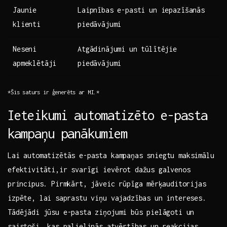
Jaunie
Laipnības e-pasti‌ un iepazīšanās
klienti
piedāvājumi
Neseni
Atgādinājumi un tūlītējie
apmeklētāji
piedāvājumi
*Šis saturs ir ģenerēts ar MI.*
Ieteikumi automatizēto e-pasta
kampaņu panākumiem
Lai ​automatizētās ‍e-pasta kampaņas sniegtu maksimālu
efektivitāti,ir ​svarīgi ievērot dažus galvenos
⁢principus. Pirmkārt, jāveic rūpīga⁢ mērķauditorijas
izpēte, lai ⁢saprastu viņu ‌vajadzības un intereses.
Tādējādi jūsu ‍e-pasta ziņojumi⁢ būs ‌pielāgoti un
saistoši, kas⁢ palielinās⁢ atvērtības un reakcijas