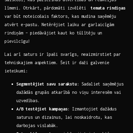
līmeni. Otrkārt, pārdomāti izvēlēti ​
temata rindiņas
var būt⁢ noteicošais​ faktors, kas mudina saņēmēju
atvērt e-pastu. Netērējiet laiku ar garlaicīgām
rindiņām – piedāvājiet ‍kaut ko tūlītēju un
pievilcīgu!
Lai⁢ arī saturs ir īpaši svarīgs, neaizmirstiet par
tehniskajiem ⁣aspektiem. Šeit‍ ir daži galvenie
ieteikumi:
Segmentējiet savu sarakstu
: Sadaliet saņēmējus
dažādās grupās atkarībā no viņu ‍interesēm vai
uzvedības.
A/B ‌testējiet kampaņas
: ‍Izmantojiet dažādus
saturus un dizainus, lai noskaidrotu, kas
darbojas⁢ vislabāk.