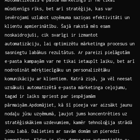
mūsdienīgs rīks, ​bet arī stratēģija, kas‍ var
⁣ievērojami uzlabot uzņēmuma saziņas efektivitāti un
klientu apmierinātību. Šajā rakstā mēs esam
noskaidrojuši, cik svarīgi ir izmantot
automatizāciju, lai ⁤optimizētu mārketinga​ procesus un
sasniegtu ⁤labākus rezultātus. Ar⁢ pareizi pielāgotām
e-pasta kampaņām var ne tikai⁢ ietaupīt laiku, bet arī
‍nodrošināt mērķtiecīgāku un ‍personalizētāku⁣
komunikāciju ⁣ar klientiem. Katrā ziņā, ja vēl neesat
uzsākuši automatizētā e-pasta ​mārketinga ceļojumu,
tagad ir ‍laiks spriest par iespējamām
pārmaiņām.Apdomājiet, kā šī pieeja⁤ var aizsākt jaunu
nodaļu jūsu uzņēmumā, ​ļaujot jums koncentrēties uz
stratēģiskākiem uzdevumiem, kamēr tehnoloģija strādā
jūsu labā. Dalieties⁣ ar savām domām un pieredzi
komentāros. Kādas ir jūsu domas par automatizēto e-