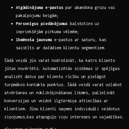
Atgādinājuma e-pastus
par abandona grozu⁣ vai
pakalpojumu beigām;
Personīgus piedāvājumus
balstoties uz
iepriekšējām pirkuma⁤ vēlmēm;
Ikmēneša jaunumu
⁤e-pastus ar saturu,⁤ kas
saistīts ar dažādiem klientu‍ segmentiem.
Šādā ‌veidā jūs varat ⁢nodrošināt, ka katrs ⁢klients
jūtas novērtēts. Automatizētās sistēmas ir spējīgas
analizēt datus par klientu rīcību un pielāgot
turpmākos⁣ kontakta⁣ punktus. Šādā ‌veidā varat uzlabot
atvēršanas un noklikšķināšanas likmes, palielināt
konversijas​ un veidot ilgtermiņa attiecības ar
klientiem. Jūsu klienti ⁤saņems individuāli veidotus
ziņojumus,kas atspoguļo viņu intereses un​ vajadzības.
*Šis saturs‍ ir ģenerēts ar MI.*