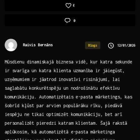
0
0
Raivis Bernāns
12/01/2026
Blogs
Mūsdienu dinamiskajā biznesa vidē, kur‌ katra ​sekunde
ir svarīga un katra klienta ‌uzmanība ir ​jāiegūst,
uzņēmumiem ir jāatrod inovatīvi risinājumi, lai
saglabātu konkurētspēju un⁢ nodrošinātu ⁤efektīvu
komunikāciju. Automatizētais e-pasta mārketings, kas⁣
šobrīd kļūst par arvien populārāku ⁤rīku,⁢ piedāvā
iespēju ne tikai optimizēt⁢ komunikāciju, bet⁤ arī
personalizēt pieredzi katram klientam. Šajā rakstā
aplūkosim, kā automatizētā e-pasta mārketinga