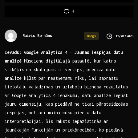
0
Raivis Bernāns
12/01/2026
Blogs
Ievads: Google Analytics 4 – Jaunas iespējas datu
analīzē
Mūsdienu digitālajā pasaulē, kur katrs
klikšķis⁤ un skatījums ir⁣ vērtīgs, precīza datu
analīze kļūst par neatņemamu rīku, lai saprastu
lietotāju vajadzības un⁢ uzlabotu biznesa⁢ rezultātus.
Ar Google Analytics 4 ienākumu, datu analīze iegūst
‌jaunu⁣ dimensiju, kas piedāvā ne tikai pārsteidzošas
iespējas, bet arī maina mūsu pieeju datu
interpretācijai. Šis raksts iepazīstinās⁤ ar
jaunākajām funkcijām un priekšrocībām, ko⁢ piedāvā​