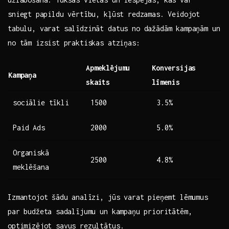
sniegt ⁤papildu ‌vērtību, kļūst redzamas. Veidojot
tabulu, varat salīdzināt datus no dažādām ​kampaņām un
no tām izsist⁢ praktiskas atziņas:
Apmeklējumu
Konversijas
Kampaņa
skaits
līmenis
sociālie tīkli
1500
3.5%
Paid ⁣Ads
2000
5.0%
Organiskā
2500
4.8%
meklēšana
Izmantojot⁢ šādu analīzi, jūs varat pieņemt lēmumus
par budžeta⁣ sadalījumu un kampaņu prioritātēm,
optimizējot savus rezultātus.