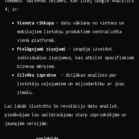
lēmumus. Galvenās iezīmes, kas⁤ izceļ Google Analytics
4, ‍ir:
Vienota rīkkopa
– datu vākšana no vietnes un​
mobilajiem​ lietotņu produktiem centralizēta
vienā platformā.
Pielāgojami ziņojumi
– iespēja izveidot
individuālus ziņojumus, kas atbilst ‍specifiskiem
biznesa⁣ mērķiem.
Cilvēku izpratne
⁣ – dziļākas analīzes ⁤par
lietotāju ceļojumiem un mijiedarbību ar jūsu
zīmolu.
Lai labāk ilustrētu šo‌ revolūciju datu‍ analīzē,
piedāvājam īsu salīdzinājumu starp ‍iepriekšējām​ un
jaunajām versijām:
worldwide