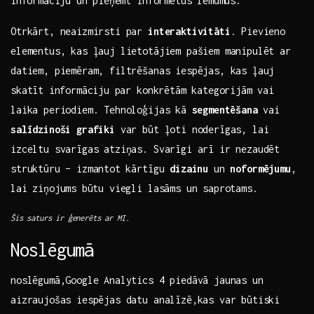
⁢informāciju un⁣ pieņemt informētus ‍lēmumus.
Otrkārt, neaizmirsti ‍par
interaktivitāti
. Pievieno
elementus, kas ļauj lietotājiem pašiem manipulēt ar
datiem, piemēram, filtrēšanas‍ iespējas, kas ​ļauj
skatīt ⁤informāciju⁣ par konkrētām kategorijām vai
laika periodiem. Tehnoloģijas ⁢kā
segmentēšana
vai
salīdzinoši​ grafiki
var būt ļoti noderīgas, lai⁢
izceltu svarīgas atziņas. Svarīgi arī ir nezaudēt
struktūru – izmantot⁣ kārtīgu
dizainu
un
noformējumu
,
lai ziņojums⁢ būtu viegli lasāms un saprotams.
Šis saturs ir ģenerēts ar MI.
Noslēgumā
noslēgumā,Google Analytics 4 piedāvā jaunas un⁣
aizraujošas iespējas datu analīzē,kas var būtiski