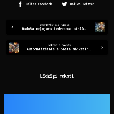
Dalies Facebook
Dalies Twitter
Continue
Iepriekšējais raksts
Radoša ceļojuma iedvesma: atklājot pasaules noslēpumus
Reading
Nākamais raksts
Automatizētais e-pasta mārketings: Efektīvs risinājums uzņēmumiem
Līdzīgi raksti
0