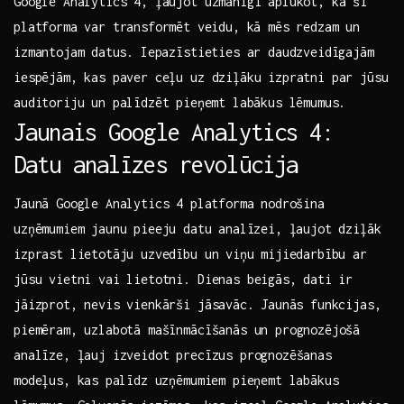
Google ‌Analytics 4, ļaujot uzmanīgi aplūkot, kā šī⁣
platforma var‍ transformēt ⁣veidu, kā mēs‍ redzam​ un
izmantojam⁢ datus. Iepazīstieties ar daudzveidīgajām
iespējām, kas paver ceļu ‍uz dziļāku‍ izpratni‌ par ‍jūsu
auditoriju un palīdzēt ⁢pieņemt labākus lēmumus.
Jaunais Google Analytics 4:
Datu analīzes revolūcija
Jaunā Google Analytics 4 ⁤platforma nodrošina
uzņēmumiem jaunu pieeju ⁢datu analīzei, ļaujot dziļāk
izprast lietotāju uzvedību un⁣ viņu mijiedarbību⁣ ar⁤
jūsu vietni vai lietotni. Dienas​ beigās, ⁢dati ir
jāizprot,‍ nevis vienkārši jāsavāc. ⁢Jaunās funkcijas,
piemēram, uzlabotā mašīnmācīšanās un prognozējošā
analīze, ļauj izveidot precīzus prognozēšanas
modeļus, kas⁣ palīdz uzņēmumiem pieņemt labākus