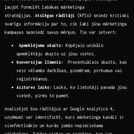
‍ļaujot formulēt labākas⁤ mārketinga
stratēģijas.
Atslēgas rādītāji
(KPIs) sniedz kritiski
⁣svarīgu informāciju par to, cik labi ‌jūsu mārketinga
kampaņas sasniedz savus mērķus. Tie var‌ ietvert:
‍ Apmeklējumu skaits:
⁤Kopējais unikālo⁢
apmeklētāju ⁤skaits uz‍ jūsu vietni.
Konversijas līmenis:
⁣ Procentuālais skaits, kas
veic vēlamās darbības,⁤ piemēram,​ pirkumus vai
reģistrēšanos.
Aiztures laiks:
Laiks, ko lietotāji pavada jūsu
vietnē, pirms to pamet.
Analizējot šos ⁢rādītājus ar Google Analytics⁣ 4,
uzņēmumi var⁤ identificēt, kuri mārketinga kanāli ir
visefektīvākie ​un kurās jomās nepieciešama
‍uzlabošana. Tukšas vietas un iespējas,‌ kas var