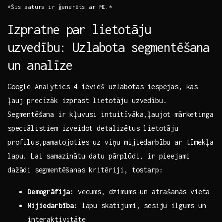
*Šis saturs ‌ir ģenerēts ⁣ar MI.*
Izpratne par lietotāju
uzvedību: Uzlabota segmentēšana
un analīze
Google Analytics 4 ievieš uzlabotas iespējas, kas
ļauj precīzāk izprast ‍lietotāju uzvedību.
Segmentēšana ir kļuvusi intuitīvāka,ļaujot mārketinga
⁢speciālistiem izveidot​ detalizētus lietotāju
profilus,pamatojoties ‍uz viņu ‍mijiedarbību ar tīmekļa
lapu.⁣ Lai samazinātu datu pārplūdi, ir pieejami
dažādi ⁢segmentēšanas kritēriji, tostarp:
Demogrāfija:
‌vecums, dzimums⁣ un atrašanās vieta
Mijiedarbība:
lapu skatījumi, sesiju ilgums un
interaktivitāte