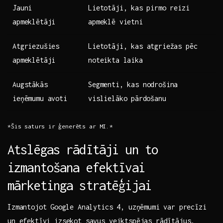
Jauni​
Lietotāji, kas ⁣pirmo⁣ reizi
apmeklētāji
apmeklē vietni
Atgriezušies ​
Lietotāji, kas atgriežas pēc
apmeklētāji
noteikta laika
Augstākās
Segmenti,‌ kas nodrošina
ieņēmumu avoti
vislielāko ⁣pārdošanu
*Šis saturs ir⁣ ģenerēts ar MI.*
Atslēgas rādītāji un to
izmantošana efektīvai
mārketinga stratēģijai
Izmantojot ⁢Google Analytics 4, uzņēmumi var precīzi
un efektīvi izsekot ‍savus veiktspējas rādītājus,