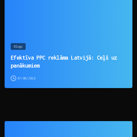
Blogs
Efektīva PPC reklāma Latvijā: Ceļš uz
panākumiem
07/08/2026
0