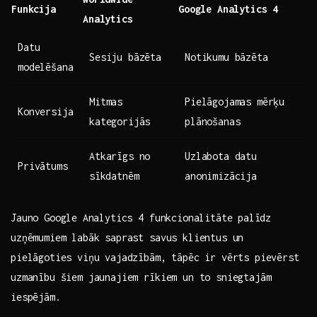
Funkcija
Google Analytics 4
Analytics
Datu
Sesiju ‍bāzēta
Notikumu bāzēta
modelēšana
Mitmas
Pielāgojamas mērķu
Konversija
kategorijās
plānošanas
Atkarīgs no
Uzlabota datu
Privātums
⁣sīkdatnēm
anonimizācija
Jauno‍ Google⁢ Analytics​ 4 funkcionalitāte ⁣palīdz
uzņēmumiem labāk saprast savus klientus un
pielāgoties viņu vajadzībām, tāpēc ir vērts ‍pievērst
uzmanību‌ šiem jaunajiem rīkiem ​un to sniegtajām
iespējām.