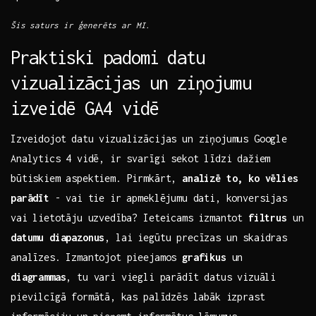
Šis⁢ saturs ir ‍ģenerēts ar MI.
Praktiski padomi⁢ datu
vizualizācijas un⁤ ziņojumu
izveidē GA4 vidē
Izveidojot datu vizualizācijas un ziņojumus‌ Google⁤
Analytics 4⁢ vidē, ir svarīgi sekot ​līdzi dažiem
būtiskiem aspektiem. Pirmkārt,‌
analizē to,‌ ko vēlies
parādīt
-⁣ vai tie ​ir apmeklējumu dati, konversijas‌
vai⁢ lietotāju uzvedība? Ieteicams izmantot
filtrus
‌un
datumu diapazonus
, lai iegūtu precīzas un skaidras
analīzes. Izmantojot ‍pieejamos
grafikus
un ⁤
diagrammas
, tu vari viegli⁣ parādīt datus ‍vizuāli
pievilcīgā formātā, ⁣kas palīdzēs labāk izprast