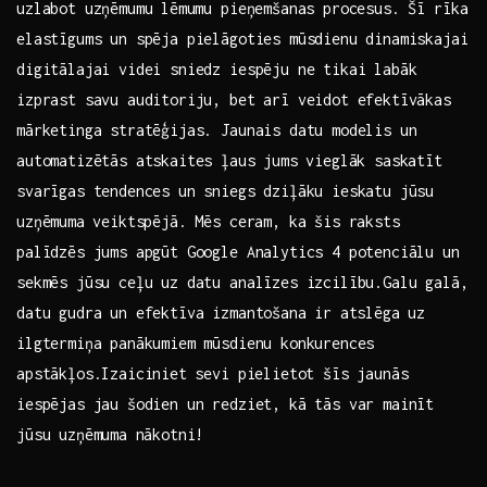
uzlabot uzņēmumu⁤ lēmumu pieņemšanas procesus. Šī rīka
elastīgums un spēja pielāgoties mūsdienu dinamiskajai
digitālajai ​videi sniedz iespēju ne tikai labāk⁤
izprast savu auditoriju, bet arī veidot efektīvākas
mārketinga stratēģijas. Jaunais ​datu modelis ‍un
automatizētās atskaites⁣ ļaus jums vieglāk saskatīt
svarīgas‍ tendences un sniegs ‌dziļāku ieskatu jūsu
uzņēmuma ⁣veiktspējā. Mēs ceram, ka šis raksts
palīdzēs jums apgūt Google Analytics 4 potenciālu un
sekmēs jūsu ceļu uz datu analīzes izcilību.Galu galā,
datu gudra un efektīva izmantošana ir⁢ atslēga uz
ilgtermiņa panākumiem‍ mūsdienu ‍konkurences
apstākļos.Izaiciniet ⁣sevi pielietot šīs jaunās‍
iespējas jau​ šodien un redziet, kā tās var mainīt
‌jūsu uzņēmuma⁣ nākotni!