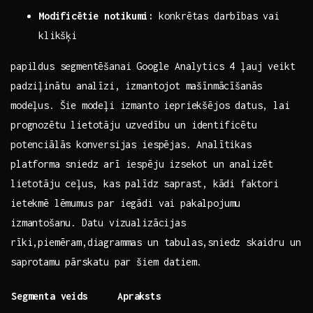
Modificētie notikumi:
konkrētas darbības vai
klikšķi
papildus segmentēšanai ⁢Google Analytics 4 ļauj veikt
padziļinātu⁣ analīzi, ‌izmantojot⁢ mašīnmācīšanās
modeļus. ‍Šie ⁤modeļi izmanto iepriekšējos datus, lai
prognozētu lietotāju uzvedību un identificētu
potenciālās ⁣konversijas iespējas. Analītikas
platforma sniedz arī iespēju⁣ izsekot un‌ analizēt
⁤lietotāju ceļus, kas ​palīdz saprast, ⁣kādi faktori
ietekmē lēmumus par iegādi vai‍ pakalpojumu
izmantošanu.⁢ Datu‍ vizualizācijas
rīki,piemēram,diagrammas un tabulas,sniedz ⁢skaidru ‌un
saprotamu pārskatu⁣ par šiem datiem.
Segmenta veids
Apraksts