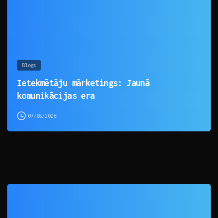
Blogs
Ietekmētāju mārketings: Jaunā
komunikācijas era
07/08/2026
0