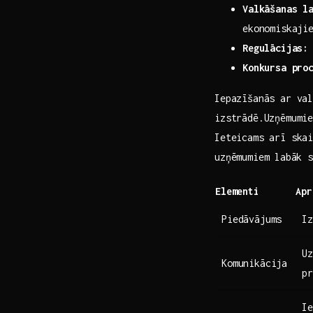
Valkāšanas l
ekonomiskajie
Regulācijas:
Konkursa ‌pro
Iepazīšanās ar val
izstrādē.Uzņēmumie
‌Ieteicams arī ska
uzņēmumiem⁤ labāk 
Elementi
Apr
Piedāvājums
Iz
Uz
Komunikācija
pr
Ie