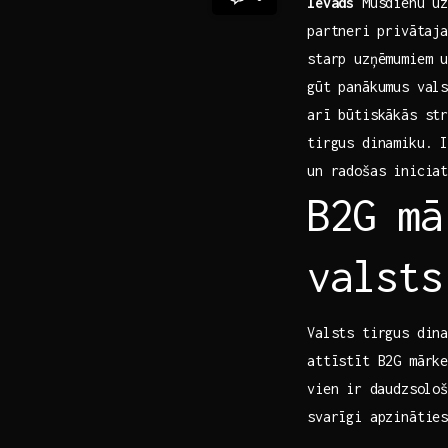
Ievads
Mūsdienu uz
partneri ⁣privātaj
starp uzņēmumiem⁢ 
gūt panākumus valst
arī ‍būtiskākās st
tirgus dinamiku. I
un​ radošas inicia
B2G mā
valsts
Valsts tirgus dina
attīstīt B2G mārk
vien ir ⁢daudzsološ
svarīgi apzinātie