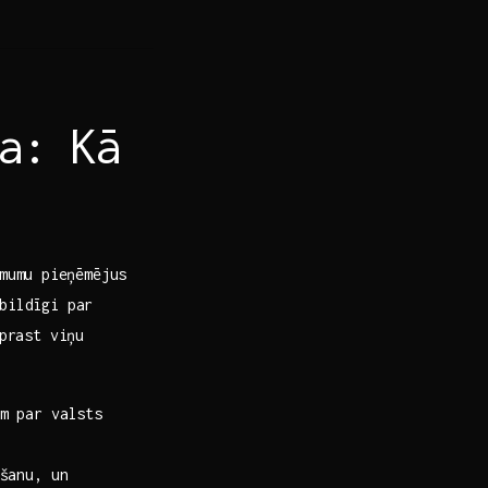
a: Kā
mumu⁤ pieņēmējus
tbildīgi par
prast viņu⁤
em par valsts
mšanu, un