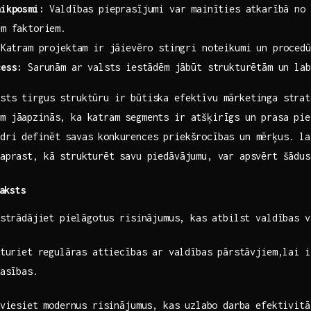
aikposmi:
Valdības pieprasījumi var ⁣mainīties atkarībā no 
m​ faktoriem.
⁣Katram projektam ir jāievēro stingri noteikumi un procedū
cess:
Sarunām ar ⁤valsts iestādēm jābūt strukturētām ​un lab
sts tirgus struktūru ir‍ būtiska efektīvu mārketinga strat
m jāapzinās, ka katram segments ir‍ atšķirīgs un prasa⁢ pi
idri definēt savas konkurences‍ priekšrocības un‍ mērķus. l
saprast, kā strukturēt savu piedāvājumu,​ var apsvērt šādu
aksts
strādājiet pielāgotus risinājumus, kas atbilst valdības v
turiet regulāras attiecības ‌ar valdības ​pārstāvjiem,lai 
asības.
viesiet modernus risinājumus, kas‍ uzlabo darba efektivit