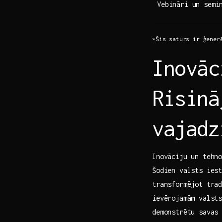
Vebināri un semi
*Šis saturs ir ģenerē
Inovāc
Risinā
vajadz
Inovāciju un tehno
Šodien ​valsts ies
transformējot trad
ievērojamām valsts
demonstrētu‌ savas