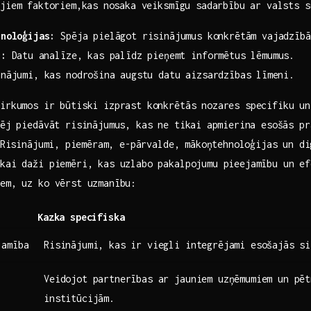
jiem ⁢faktoriem,kas⁢ nosaka veiksmīgu sadarbību ar valsts 
hnoloģijas:
Spēja pielāgot risinājumus⁣ konkrētām vajadzībā
i:
Datu ⁣analīze, kas palīdz pieņemt ‍informētus lēmumus.
ājumi, kas‍ nodrošina ⁢augstu datu aizsardzības ⁢līmeni.
irkumos ir būtiski izprast konkrētās nozares specifiku un
pēj piedāvāt risinājumus, kas ne‍ tikai⁢ apmierina ‍esošās pr
⁢ Risinājumi,⁣ piemēram, e-pārvalde, mākoņtehnoloģijas un ⁢d
ikai daži piemēri, kas uzlabo pakalpojumu pieejamību un ef
em, ​uz ko vērst uzmanību:
Kazka specifiska
jamība
Risinājumi, ‌kas ir viegli integrējami ‌esošajās s
Veidojot partnerības ‌ar​ jauniem uzņēmumiem un pē
institūcijām.