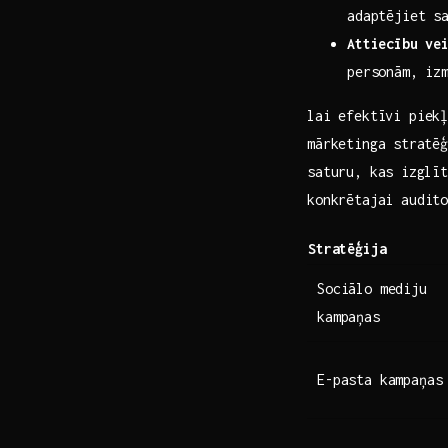
adaptējiet s
Attiecību ve
personām, iz
lai ​efektīvi piek
mārketinga⁣ stratē
saturu, ‌kas ⁤izgl
konkrētajai‍ audit
Stratēģija
Sociālo mediju‍
kampaņas
E-pasta kampaņas