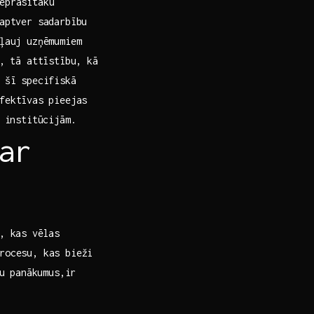
eprasītāku
 aptver sadarbību
ļauj uzņēmumiem ​
 tā ‍attīstību, ⁣kā
t šī specifiskā
fektīvas ⁤pieejas
 ⁢institūcijām.
ar
m, kas vēlas
rocesu, kas bieži
u‌ panākumus,ir