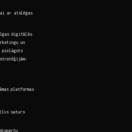
ai​ ar atslēgas
nīgas digitālās
ārketingu un
r pielāgots
 stratēģijām:
lāmas platformas
tīvs saturs
ekspertu