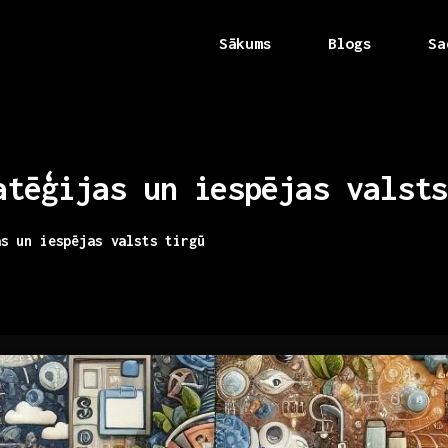
Sākums
Blogs
Sa
atēģijas
un
iespējas
valsts
as un iespējas valsts tirgū