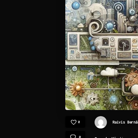
Raivis Bernā
0
0