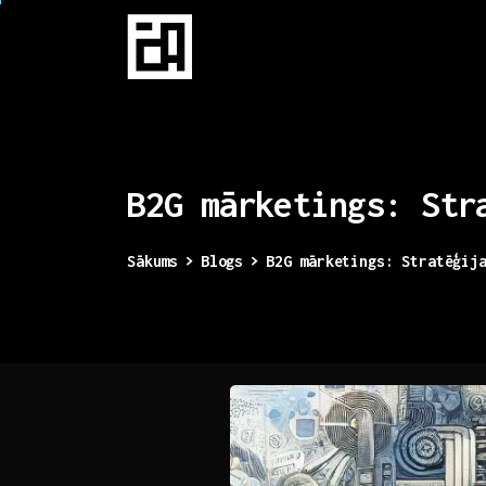
B2G
mārketings:
Str
Sākums
Blogs
B2G mārketings: Stratēģij