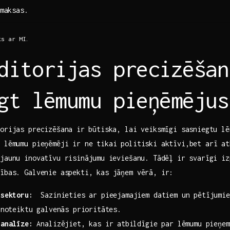
maksas.
ts ar MI.
ditorijas precizēšan
gt‌ lēmumu pieņēmējus
orijas precizēšana ⁣ir būtiska, lai veiksmīgi ​sasniegtu lē
‍ lēmumu pieņēmēji ir ne tikai politiski aktīvi,bet‌ arī a
jaunu inovatīvu risinājumu ⁣ieviešanu. Tādēļ ir svarīgi⁤ iz
ības. ‌Galvenie aspekti, kas jāņem vērā, ir:
‍sektoru:
‍ Sazinieties ar pieejamajiem datiem ‌un pētījumi
⁢noteiktu galvenās prioritātes.
 analīze:
Analizējiet, kas ir⁤ atbildīgie par‌ lēmumu pieņe