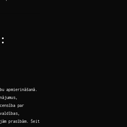
:
ību apmierināšanā.
inājumus,
censība par
 valdības,
jām ⁢prasībām. Šeit