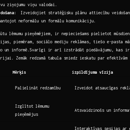
avu ziņojumu viņu valodai.
idošana:
‍ Izveidojiet stratēģisku plānu ‌attiecību veidošan
mantojot neformālu un formālu komunikāciju.
ļūtu lēmumu pieņēmējiem, ir nepieciešams pielietot mūsdie
ģijas, ‌piemēram, sociālo mediju reklāmas, tiešo e-pasta ‍m
īto un informē.Svarīgi ir​ arī izstrādāt piedāvājumu, ⁤kas i
orijai.‍ Zemāk​ redzamā tabula sniedz ⁤ieskatu par efektīvām
Mērķis
izpildījuma vīzija
Palielināt redzamību
Izveidot‌ atsaucīgas rek
Izglītot⁣ lēmumu⁤
Atsvaidzinošs un informa
pieņēmējus
Interaktīvas sesijas ar 