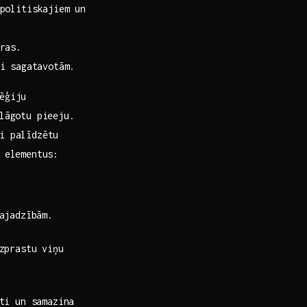
politiskajiem un
ras.
i ⁤sagatavotām.
ēģiju
elāgotu pieeju.
ai palīdzētu
s elementus:
ajadzībām.
izprastu viņu
āti un samazina