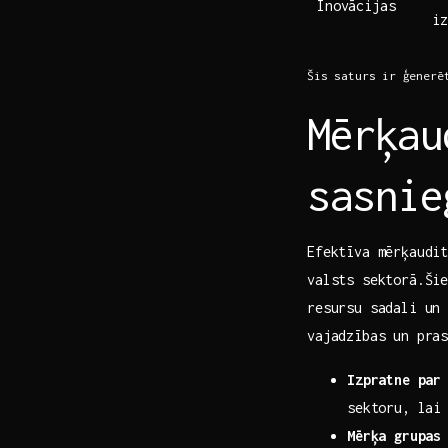
Inovācijas
iz
Šis saturs ir⁣ ģenerē
Mērķau
sasnie
Efektīva mērķaudit
valsts sektorā.Šie
resursu sadali un 
vajadzības un pras
Izpratne par 
sektoru, lai 
Mērķa grupas