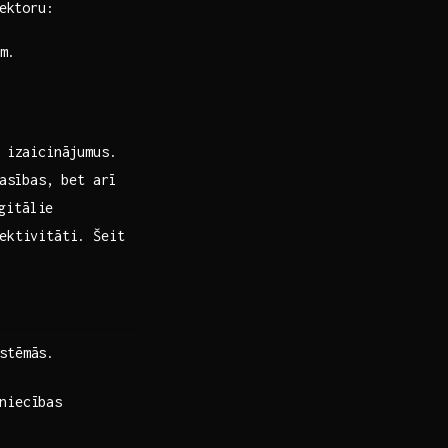
sektoru:
m.
 ⁢izaicinājumus.
asības,‌ bet arī
igitālie
ektivitāti. Šeit
istēmās.
tniecības