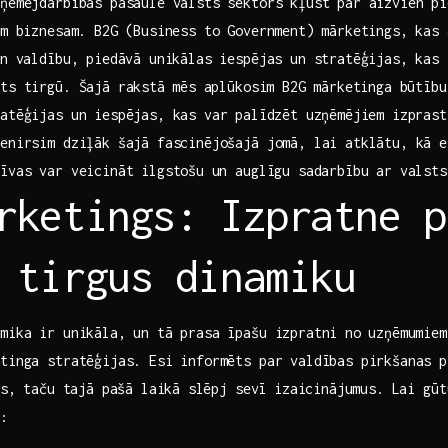
ņēmējdarbības pasaulē valsts sektors kļūst par aizvien pi
am biznesam. B2G‌ (Business to Government) mārketings, kas
un valdību, piedāvā unikālas ‍iespējas un stratēģijas, kas 
s tirgū.​ Šajā rakstā⁢ mēs ⁣aplūkosim B2G mārketinga ​būtību,
ratēģijas ​un ‍iespējas, kas var ⁤palīdzēt uzņēmējiem izpras
enirsim dziļāk šajā fascinējošajā‍ jomā,‍ lai atklātu, kā‍ e
tīvas var veicināt ilgstošu ⁤un auglīgu sadarbību ar valsts
rketings: Izpratne p
 tirgus‌ dinamiku
mika ir unikāla, ​un tā prasa ‌īpašu izpratni⁤ no uzņēmumie
etinga stratēģijas. Esi informēts par valdības pirkšanas p
s, taču ⁢tajā​ pašā laikā⁤ slēpj sevī izaicinājumus. Lai gūt
s: