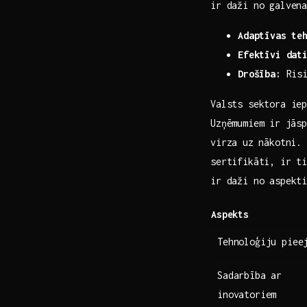
ir daži no galvena
Adaptīvas te
Efektīvi dat
Drošība:
Risin
Valsts sektora iep
Uzņēmumiem ⁣ir jās
virza ⁣uz nākotni.
sertifikāti, ir t
ir daži no aspekti
Aspekts
Tehnoloģiju piee
Sadarbība ar
inovatoriem