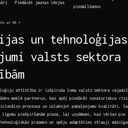
nāri
Piedāvāt ‌jaunas idejas
piedalīšanos
ts ​ar MI.*
ijas un tehnoloģijas
jumi valsts sektora
ībām
loģiju ⁣attīstība ir izšķiroša loma valsts sektora​ vajadz
tādes meklē partnerus, kas spēj ‌piedāvāt‍ novatoriskus ris
icionālos procesus un uzlabojot⁢ pakalpojumu kvalitāti. Sa
 līgumu piešķiršanām prasa,‌ lai uzņēmumi, kas vēršas ⁢pie
 tehnoloģiskās prasmes⁤ un ⁢spēju adaptēties strauji mainīga