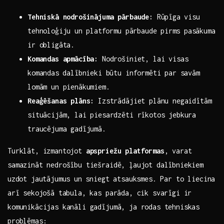
Tehniskā nodrošinājuma pārbaude:
Rūpīga ⁤visu
tehnoloģiju ⁢un⁢ platformu ​pārbaude⁢ pirms⁢ pasākuma
ir obligāta.
Komandas apmācība:
Nodrošiniet, lai visas
komandas⁢ dalībnieki būtu informēti par savām
‍lomām un pienākumiem.
Reaģēšanas plāns:
Izstrādājiet​ plānu negaidītām
situācijām, lai piesardzēti rīkotos jebkura
traucējuma gadījumā.
Turklāt, izmantojot
apspriežu platformas
,‌ varat
samazināt nedrošību tiešraidē, ļaujot dalībniekiem
⁣uzdot jautājumus ⁢un sniegt atsauksmes. Par ​to liecina
arī⁢ sekojošā tabula, kas parāda, cik svarīgi ir
komunikācijas kanāli gadījumā, ja rodas tehniskas
problēmas: