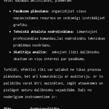
veikt dažādas aktivitātes, piemēram:
Pasākuma plānošana:
organizējiet visus
nepieciešamos resursus un‌ veiksmīgi ​izstrādājiet
grafiku.
Tehniskā atbalsta nodrošināšana:
izmantojiet
profesionālas komandas,lai nodrošinātu tekniskas
problēmas novēršanu.
Skatītāju analīze:
​ sekojiet līdzi dalībnieku
skaitam un viņu interesi ⁤par pasākumu.
Turklāt, efektīvi rīki⁣ var uzlabot ne tikai procesu
plānošanu, bet arī ‍komunikāciju ar auditoriju. Ar to
palīdzību varat‍ ātri sazināties, iegūt atsauksmes un
pielāgot saturu‌ dalībnieku‌ vajadzībām. Daži no
noderīgiem instrumentiem ir:
Rīks
Funkcionalitāte