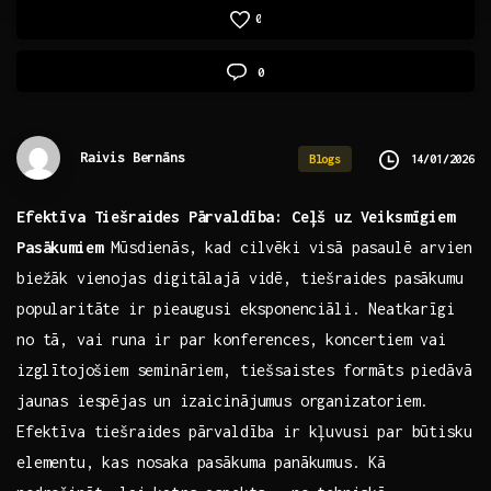
0
0
Raivis Bernāns
14/01/2026
Blogs
Efektīva Tiešraides Pārvaldība: Ceļš uz Veiksmīgiem
Pasākumiem
Mūsdienās, kad cilvēki visā pasaulē arvien‌
biežāk vienojas ‌digitālajā vidē,‌ tiešraides pasākumu
popularitāte ⁣ir pieaugusi eksponenciāli. Neatkarīgi
no tā, vai runa ir par konferences, koncertiem vai
⁤izglītojošiem semināriem, tiešsaistes formāts piedāvā
jaunas iespējas un​ izaicinājumus organizatoriem.
Efektīva tiešraides pārvaldība ir kļuvusi‌ par būtisku
elementu, kas nosaka pasākuma panākumus. Kā