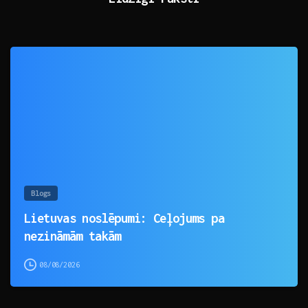
0
Blogs
Lietuvas noslēpumi: Ceļojums pa
nezināmām takām
08/08/2026