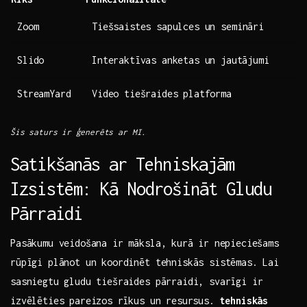
Zoom
Tiešsaistes sapulces un semināri
Slido
Interaktīvas anketas un ⁣jautājumi
StreamYard
Video tiešraides platforma
Šis saturs‌ ir ⁣ģenerēts ar MI.
Satikšanās ⁣ar Tehniskajām⁤
Izsistēm: Kā Nodrošināt Gludu
Pārraidi
Pasākumu veidošana ir māksla, kurā ⁢ir nepieciešams⁢
rūpīgi plānot un koordinēt tehniskās sistēmas. Lai
sasniegtu gludu tiešraides pārraidi, svarīgi ir
izvēlēties pareizos⁤ rīkus un resursus.
tehniskās