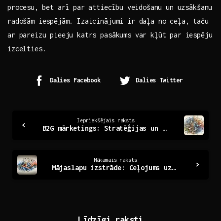
procesu,⁣ bet arī ⁣par attiecību veidošanu un uzsākšanu
radošām iespējām. Izaicinājumi ir daļa ‌no ceļa,⁤ taču
ar pareizu​ pieeju katrs pasākums var kļūt par iespēju
izcelties.
Dalies Facebook
Dalies Twitter
Continue
Iepriekšējais raksts
B2G mārketings: Stratēģijas un iespējas valsts tirgū
Reading
Nākamais raksts
Mājaslapu izstrāde: Ceļojums uz digitālās identitātes veidošanu
Līdzīgi raksti