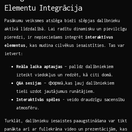
Elementu Integrācija
Pasākumu veiksmes atslēga bieži slēpjas dalībnieku
aktīvā ⁤līdzdalībā. Lai ⁢radītu dinamisku un pievilcīgu
pieredzi, ir nepieciešams integrēt
interaktīvus
elementus
, kas mudina cilvēkus iesaistīties. Tas‍ var
ietvert:
Reāla⁤ laika aptaujas
– palīdz dalībniekiem
izteikt viedokļus un redzēt, kā citi domā.
Q&A sesijas
– формā,kas ļauj dalībniekiem
tieši uzdot jautājumus runātājiem.
Interaktīvās spēles
-⁤ veido draudzīgu sacensību
atmosfēru.
Turklāt, dalībnieku iesaistes ‍paaugstināšana var ​tikt
panākta arī⁤ ar fullekrāna video​ un prezentācijām, kas