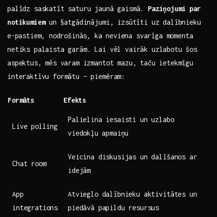
palīdz saskatīt saturu jaunā gaismā.
Paziņojumi par
notikumiem
⁣un §atgādinājumi, izsūtīti​ uz dalībnieku
⁤e-pastiem,⁤ nodrošinās,⁤ ka ⁣neviena svarīga momenta
netiks palaista garām. Lai vēl vairāk uzlabotu šos⁢
aspektus, ⁣mēs varam izmantot mazu, taču ietekmīgu
interaktīvu formātu – piemēram:
Formāts
Efekts
Palielina iesaisti ‌un uzlabo
Live ⁤polling
viedokļu⁣ apmaiņu
Veicina diskusijas un dalīšanos ar
Chat room
idejām
App
Atvieglo dalībnieku aktivitātes un‌
integrations
piedāvā papildu resursus