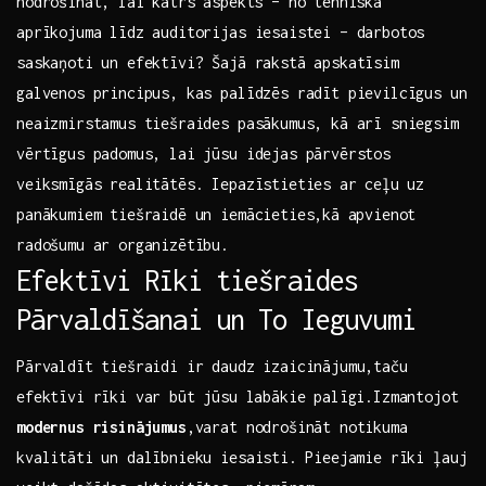
nodrošināt, lai⁣ katrs aspekts – no tehniskā
aprīkojuma ​līdz auditorijas iesaistei – darbotos
saskaņoti ​un efektīvi? Šajā rakstā apskatīsim
galvenos principus, ‌kas palīdzēs radīt pievilcīgus un
neaizmirstamus tiešraides pasākumus, kā arī sniegsim⁢
vērtīgus​ padomus, lai jūsu idejas pārvērstos
veiksmīgās​ realitātēs. ​Iepazīstieties ⁤ar ceļu uz
‌panākumiem tiešraidē un iemācieties,kā⁤ apvienot
radošumu ar organizētību.
Efektīvi Rīki tiešraides
Pārvaldīšanai un To​ Ieguvumi
Pārvaldīt tiešraidi ir daudz izaicinājumu,taču‍
efektīvi rīki var būt ⁣jūsu labākie​ palīgi.Izmantojot
modernus risinājumus
,varat nodrošināt notikuma
kvalitāti un dalībnieku iesaisti. ⁤Pieejamie rīki ļauj