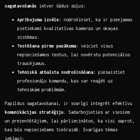
sagatavošanās
ietver šādus⁣ soļus:
Aprīkojuma⁣ izvēle:
nodrošiniet, ka ir‍ pieejamas⁢
pietiekami kvalitatīvas kameras un‍ skaņas⁢
sistēmas.
Testēšana pirms pasākuma:
veiciet visus
nepieciešamos testus, lai novērstu potenciālos
traucējumus.
Tehniskā atbalsta nodrošināšana:
piesaistiet
profesionāļu komandu, kas var reaģēt uz
tehniskām problēmām.
Papildus sagatavošanai, ir svarīgi integrēt efektīvu
komunikācijas stratēģiju
.⁢ Sadarbojieties ar viesiem
un prezentētājiem, lai pārliecinātos, ka visi ​saprot,
kas būs nepieciešams tiešraidē. Svarīgas tēmas
iekļauj:​ ⁤ ‍