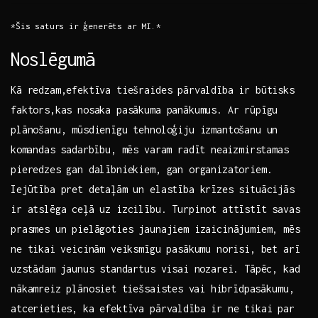
*Šis saturs ir⁢ ģenerēts⁣ ar MI.* ​
Noslēgumā
Kā redzam,efektīva tiešraides pārvaldība ir būtisks
faktors,kas nosaka pasākuma panākumus. Ar rūpīgu
plānošanu,​ mūsdienīgu‍ tehnoloģiju izmantošanu un
⁤komandas sadarbību, mēs varam radīt⁣ neaizmirstamas
pieredzes gan dalībniekiem, gan organizatoriem.
Iejūtība pret detaļām un ‌elastība krīzes situācijās
ir atslēga​ ceļā uz izcilību. Turpinot attīstīt savas⁢
prasmes un pielāgoties jaunajiem‌ izaicinājumiem, mēs
ne tikai ⁢veicinām veiksmīgu pasākumu norisi, bet arī
⁣uzstādam​ jaunus standartus visai nozarei.‌ Tāpēc, kad
nākamreiz plānosiet ⁤tiešsaistes ⁢vai ⁢hibrīdpasākumu,⁢
atcerieties, ka efektīva pārvaldība ir ne tikai ‌par‍