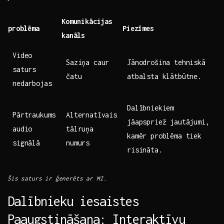
Komunikācijas
problēma
Piezīmes
kanāls
Video
Saziņa caur
Jānodrošina tehniskā
‍saturs
čatu
atbalsta klātbūtne.
nedarbojas
Dalībniekiem
Pārtraukums
Alternatīvais
jāapspriež jautājumi,
audio
tālruņa‍
kamēr problēma tiek
signālā
numurs
risināta.
Šis saturs ir ģenerēts ar MI.
Dalībnieku iesaistes
Paaugstināšana: Interaktīvu ​