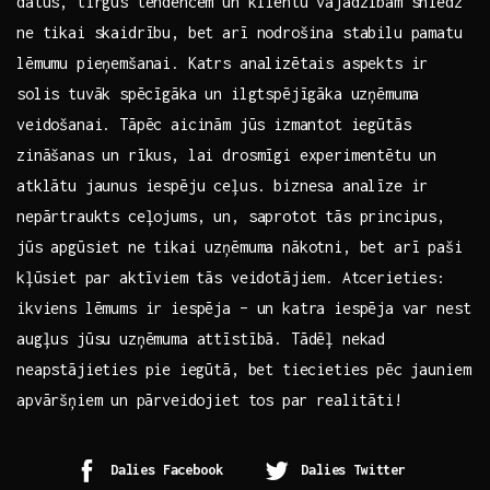
datus, tirgus tendencēm un klientu vajadzībām sniedz
ne tikai skaidrību, bet arī nodrošina stabilu pamatu
lēmumu pieņemšanai. Katrs analizētais aspekts ir
solis tuvāk⁢ spēcīgāka un ilgtspējīgāka uzņēmuma
veidošanai. Tāpēc aicinām ⁣jūs izmantot iegūtās
zināšanas un rīkus, lai drosmīgi experimentētu un
atklātu jaunus iespēju ceļus. biznesa analīze ir
nepārtraukts ceļojums, un, saprotot tās principus,
jūs apgūsiet ne tikai uzņēmuma nākotni, bet arī paši
⁢kļūsiet ‌par aktīviem tās veidotājiem. Atcerieties:
ikviens lēmums ir iespēja – un katra iespēja ⁣var nest
augļus jūsu uzņēmuma attīstībā. Tādēļ nekad
neapstājieties pie⁤ iegūtā, bet tiecieties pēc jauniem
apvāršņiem ⁤un pārveidojiet tos⁣ par realitāti!
Dalies Facebook
Dalies Twitter