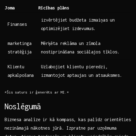
Joma
Rīcības plāns
izvērtējiet budžeta izmaiņas un
Finanses
optimizējiet izdevumus.
marketinga
Mērķēta reklāma un zīmola
stratēģija
nostiprināšana sociālajos tīklos.
Klientu
Uzlabojiet klientu pieredzi,
apkalpošana
izmantojot aptaujas un atsauksmes.
*Šis ⁢saturs ir ģenerēts⁣ ar MI.*
Noslēgumā
Biznesa analīze ir kā kompass, kas palīdz orientēties
nezināmajā nākotnes jūrā. Izpratne par uzņēmuma