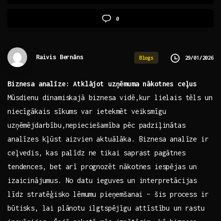
0
Raivis Bernāns
29/01/2026
Blogs
Biznesa analīze: Atklājot uzņēmuma nākotnes ceļus
Mūsdienu dinamiskajā biznesa vidē,kur lielais tēls un
niecīgākais sīkums var ietekmēt veiksmīgu
uzņēmējdarbību,nepieciešamība pēc padziļinātas
analīzes kļūst aizvien aktuālāka. Biznesa analīze ‌ir‌
ceļvedis, kas palīdz ne tikai saprast pagātnes
tendences, bet arī prognozēt nākotnes iespējas un
izaicinājumus. No datu ieguves un interpretācijas
līdz ⁣stratēģisko ​lēmumu pieņemšanai – šis process ir
būtisks, lai plānotu⁢ ilgtspējīgu ​attīstību un rastu