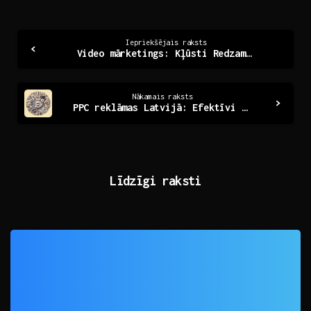
Continue
Iepriekšējais raksts
Video mārketings: Kļūsti Redzamāks Digitālajā Pasaulē
Reading
Nākamais raksts
PPC reklāmas Latvijā: Efektīvi risinājumi jūsu biznesam
Līdzīgi raksti
0