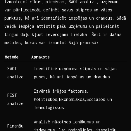
Izmantojot rīkus, piemēram, SWOT analīzi, uzņēmumi
var⁤ pārliecinoši definēt savus stipros un vājos
punktus, kā arī identificēt iespējas‌ un draudus. Šādā⁣
veidā iespēja attīstīt pašu uzņēmumu ⁢un palielināt
tirgus daļu kļūst ievērojami ⁤lielāka. Šeit ir dažas
metodes, kuras var izmantot šajā procesā:
Metode
Apraksts
SWOT
Identificē uzņēmuma stiprās un vājas
analīze
puses, kā⁢ arī iespējas un draudus.
Izvērtē ⁤ārējos faktorus:
PEST
Politiskos,Ekonomiskos,Sociālos un
analīze
Tehnoloģiskos.
Analizē nākotnes ‌ienākumus un
Finanšu
izdevumus, lai nodrošinātu izsmeļošu