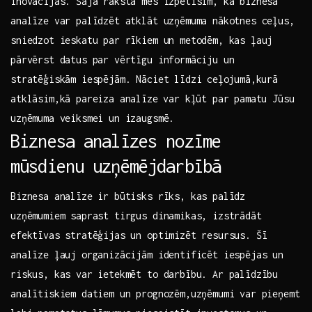
inovācijas. Šajā rakstā ‌mēs izpētīsim, kā‍ biznesa
analīze var palīdzēt ‌atklāt uzņēmuma nākotnes ceļus,
sniedzot ieskatu par rīkiem un metodēm, kas ļauj
‌pārvērst datus par vērtīgu informāciju un
stratēģiskām iespējām. Nāciet līdzi⁢ ceļojumā,kurā
atklāsim,kā pareiza analīze⁢ var kļūt par pamatu Jūsu
uzņēmuma veiksmei un izaugsmē.
Biznesa analīzes nozīme
mūsdienu uzņēmējdarbībā
Biznesa analīze​ ir būtisks rīks, kas palīdz
uzņēmumiem saprast tirgus dinamikas, ‌izstrādāt
efektīvas stratēģijas un optimizēt resursus. ​Šī
analīze ļauj organizācijām identificēt iespējas un
riskus, kas var ietekmēt to darbību. Ar palīdzību
analītiskiem datiem un prognozēm,uzņēmumi var pieņemt‍