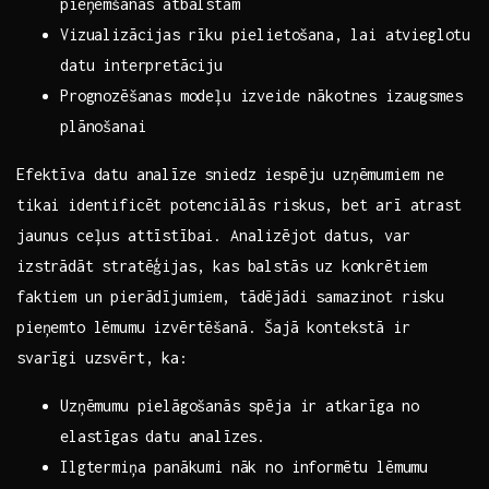
pieņemšanas atbalstam
Vizualizācijas⁢ rīku pielietošana, lai atvieglotu
datu interpretāciju
Prognozēšanas‌ modeļu izveide nākotnes izaugsmes
plānošanai
Efektīva datu analīze sniedz iespēju uzņēmumiem ​ne
tikai identificēt potenciālās riskus, bet arī atrast
jaunus​ ceļus attīstībai. Analizējot ​datus, var
izstrādāt stratēģijas, kas⁤ balstās uz ‍konkrētiem
faktiem un pierādījumiem, tādējādi samazinot risku
pieņemto lēmumu izvērtēšanā. ⁢Šajā kontekstā ir
svarīgi uzsvērt, ka:
Uzņēmumu ​pielāgošanās‌ spēja ir ⁢atkarīga no
elastīgas datu analīzes.
Ilgtermiņa panākumi nāk no informētu ​lēmumu