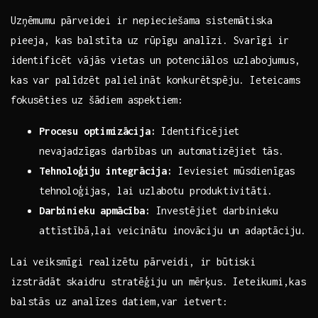
Uzņēmumu pārveidei ir nepieciešama sistemātiska
pieeja, kas balstīta uz rūpīgu analīzi. Svarīgi ir
identificēt vājās vietas un potenciālos uzlabojumus,
kas var palīdzēt palielināt konkurētspēju. Ieteicams
fokusēties uz šādiem aspektiem:
Procesu optimizācija:
Identificējiet
nevajadzīgas darbības un automatizējiet tās.
Tehnoloģiju ⁢integrācija:
Ieviesiet ⁤mūsdienīgas
tehnoloģijas, lai uzlabotu produktivitāti.
Darbinieku apmācība:
Investējiet darbinieku
attīstībā,lai veicinātu inovāciju un adaptāciju.
Lai veiksmīgi realizētu pārveidi, ir būtiski
⁤izstrādāt ‌skaidru stratēģiju​ un mērķus. Ieteikumi,kas
balstās uz analīzes datiem,var ietvert: