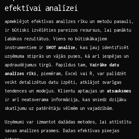
efektīvai ​analīzei
apmeklējot efektīvas analīzes rīku un metožu pasauli,
ir būtiski izvēlēties pareizos resursus, lai panāktu
⁤labākos ​rezultātus.⁣ Viens no būtiskākajiem
instrumentiem⁤ ir
SWOT analīze
, kas ļauj‌ identificēt
uzņēmuma stiprās un vājās puses,‍ kā arī iespējas un
apdraudējumus​ tirgū. Papildus tam,‌
Vairāke datu
analīzes rīki
, piemēram, Excel vai R, var ‍palīdzēt
veikt detalizētus datu izpēti, atklājot svarīgas
tendences ​un ​modeļus. ⁤Klientu aptaujas un​
atsauksmes
ir arī neatsverama informācija, kas sniedz dziļāku
skatījumu uz patērētāju vēlmēm un ⁤vajadzībām.
Uzņēmumi⁤ var izmantot dažādas metodes, lai attīstītu
savas analīzes prasmes. Dažas efektīvas pieejas ​