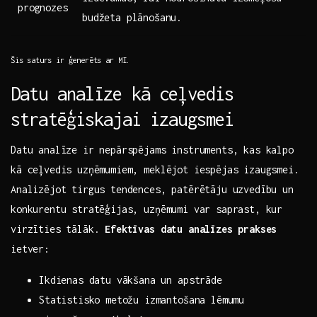
prognozes
budžeta plānošanu.
Šis⁢ saturs ir ​ģenerēts ‍ar MI.
Datu analīze kā ceļvedis
stratēģiskajai izaugsmei
Datu analīze ir nepārspējams instruments, kas kalpo
kā ‌ceļvedis uzņēmumiem, meklējot iespējas izaugsmei.
Analizējot ‍tirgus‌ tendences, patērētāju uzvedību un
konkurentu stratēģijas, uzņēmumi var saprast, kur
virzīties tālāk.
Efektīvas datu analīzes prakses
‌ietver:
Ikdienas datu vākšana un apstrāde
Statistisko metožu izmantošana lēmumu