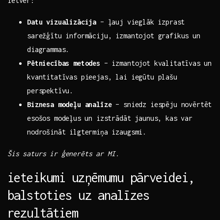
ietver:
Datu vizualizācija
– ļauj⁣ vieglāk izprast
sarežģītu informāciju, izmantojot grafikus un
diagrammas.
Pētniecības metodes
– izmantojot kvalitatīvas ⁤un
kvantitatīvas pieejas, lai iegūtu plašu
perspektīvu.
Biznesa modeļu analīze
– sniedz iespēju novērtēt
esošos modeļus⁣ un izstrādāt jaunus, kas var
nodrošināt ilgtermiņa izaugsmi.
Šis saturs ir ģenerēts ar MI.
ieteikumi uzņēmumu pārveidei,
balstoties​ uz analīzes
rezultātiem