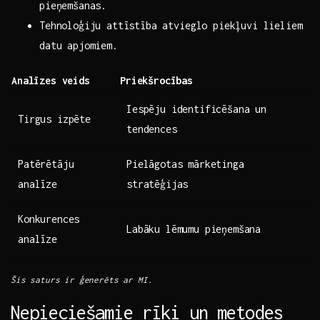
pieņemšanas.
Tehnoloģiju attīstība atvieglo‍ piekļuvi lieliem
datu apjomiem.
Analīzes veids
Priekšrocības
Iespēju identificēšana un
Tirgus izpēte
tendences
Patērētāju
Pielāgotas mārketinga​
analīze
stratēģijas
Konkurences
Labāku lēmumu pieņemšana
analīze
Šis saturs ir ģenerēts ar MI.
Nepieciešamie rīki un metodes