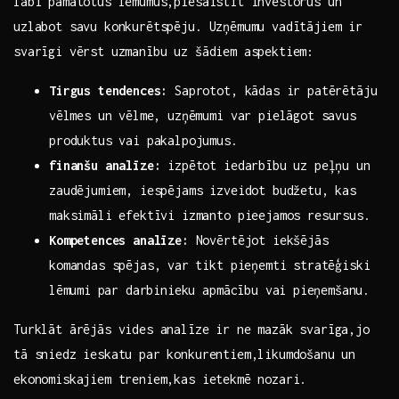
labi pamatotus lēmumus,piesaistīt investorus un
uzlabot savu konkurētspēju. Uzņēmumu vadītājiem ir
svarīgi vērst uzmanību uz šādiem aspektiem:
Tirgus tendences:
Saprotot, kādas ir patērētāju
⁤vēlmes un vēlme, uzņēmumi var pielāgot savus
produktus vai pakalpojumus.
finanšu analīze:
izpētot iedarbību uz peļņu un
zaudējumiem, iespējams‌ izveidot budžetu, kas
maksimāli efektīvi izmanto pieejamos resursus.
Kompetences ‌analīze:
Novērtējot iekšējās
komandas spējas, var⁢ tikt pieņemti stratēģiski
⁢lēmumi ⁤par darbinieku‍ apmācību vai ⁤pieņemšanu.
Turklāt ārējās vides analīze ir ne mazāk svarīga,jo
tā sniedz ieskatu par konkurentiem,likumdošanu un
‍ekonomiskajiem treniem,kas ietekmē nozari.