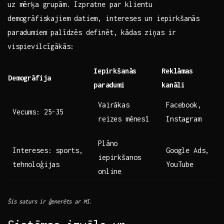
uz mērķa grupām. Izpratne par klientu‌
demogrāfiskajiem datiem, intereses un iepirkšanās
paradumiem palīdzēs definēt, kādas ‍ziņas ir‌
vispievilcīgākās:
Iepirkšanās ​
Reklāmas
Demogrāfija
paradumi
kanāli
Vairākas
Facebook,
Vecums: 25-35
reizes mēnesī
Instagram
Plāno
Intereses:⁢ sports,
Google Ads,
iepirkšanos⁣
tehnoloģijas
YouTube
online
Šis saturs ​ir⁢ ģenerēts ar MI.