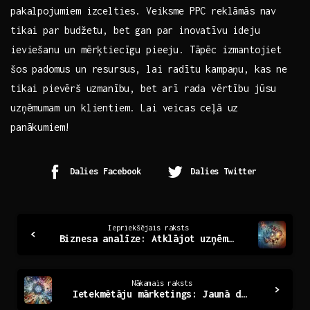
pakalpojumiem ‍izcelties. Veiksme PPC reklāmās nav
tikai par budžetu, bet gan par inovatīvu ideju
ieviešanu un mērķtiecīgu pieeju. Tāpēc izmantojiet
šos padomus un​ resursus, lai radītu kampaņu, kas ne
tikai pievērš⁣ uzmanību, bet ‍arī‌ rada vērtību ⁤jūsu
uzņēmumam un ​klientiem. Lai veicas ceļā uz
panākumiem!
Dalies Facebook
Dalies Twitter
Continue
Iepriekšējais raksts
Biznesa analīze: Atklājot uzņēmuma nākotnes ceļus
Reading
Nākamais raksts
Ietekmētāju mārketings: Jaunā digitālā reklāmas ēra