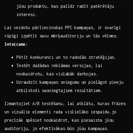
jūsu produktu, kas palīdz ⁤radīt patērētāju
interesi.
Lai veidotu pārliecinošas PPC kampaņas, ir svarīgi
rūpīgi izpētīt savu⁢ mērķauditoriju un tās vēlmes.
Ieteicams:
Pētīt‍ konkurenci un to radošās stratēģijas.
Testēt dažādas reklāmas versijas,⁤ lai
noskaidrotu, kas vislabāk darbojas.
Uzraudzīt kampaņas sniegumu un pielāgot pieeju
atbilstoši sasniegtajiem rezultātiem.
Izmantojiet A/B testēšanu, lai atklātu, kuras frāzes
un vizuālie elementi rada​ vislielāko iespaidu.jo
precīzāk spēsiet noskaidrot, kas piesaista⁣ jūsu
auditoriju,⁣ jo efektīvākas būs jūsu kampaņas. ‌