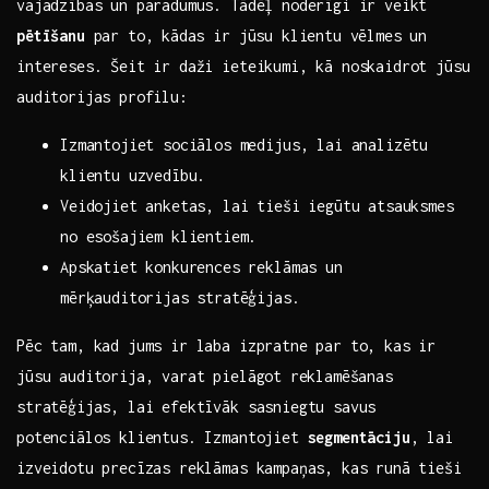
vajadzības un paradumus.​ Tādēļ noderīgi‌ ir veikt
pētīšanu
par to, ⁤kādas ir jūsu klientu ‍vēlmes un
intereses. Šeit ir ​daži ​ieteikumi, kā‌ noskaidrot ‍jūsu
auditorijas‌ profilu:
Izmantojiet sociālos medijus, lai analizētu
klientu uzvedību.
Veidojiet‌ anketas,‌ lai tieši iegūtu‌ atsauksmes
no esošajiem klientiem.
Apskatiet konkurences reklāmas un‌
mērķauditorijas stratēģijas.
Pēc tam, kad jums ir​ laba izpratne par to, kas ir
jūsu auditorija, varat pielāgot ⁢reklamēšanas
stratēģijas,‌ lai​ efektīvāk sasniegtu savus
potenciālos klientus. Izmantojiet
segmentāciju
, lai
izveidotu precīzas reklāmas kampaņas, ‍kas runā tieši