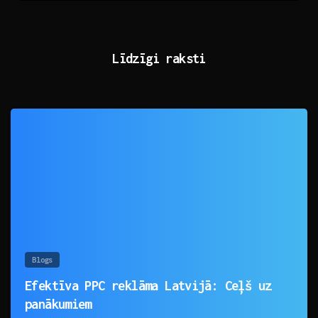
Līdzīgi raksti
0
Blogs
Efektīva PPC reklāma Latvijā: Ceļš uz
panākumiem