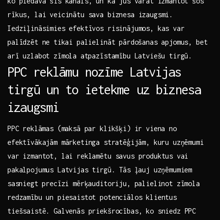
ko piedāvā šis kanāls, un kā⁤ jūs varat​ izmantot šos
rīkus, lai veicinātu sava biznesa izaugsmi.
Iedziļināsimies efektīvos risinājumos, kas ⁣var
palīdzēt ne ⁣tikai palielināt pārdošanas apjomus, bet
arī uzlabot zīmola⁣ atpazīstamību Latviešu tirgū.
PPC reklāmu nozīme ⁣Latvijas
tirgū un to ietekme uz biznesa
izaugsmi
PPC⁢ reklāmas (maksā par klikšķi) ir viena no
efektīvākajām mārketinga⁤ stratēģijām,‌ kuru uzņēmumi
var izmantot, lai reklamētu savus produktus ⁢vai
pakalpojumus Latvijas ​tirgū.⁤ Tās ļauj uzņēmumiem
⁣sasniegt precīzi mērķauditoriju, palielinot zīmola
redzamību ‍un piesaistot potenciālos klientus‌
tiešsaistē. Galvenās priekšrocības, ko sniedz PPC