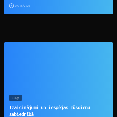
07/08/2026
0
Blogs
Izaicinājumi un iespējas mūsdienu
sabiedrībā