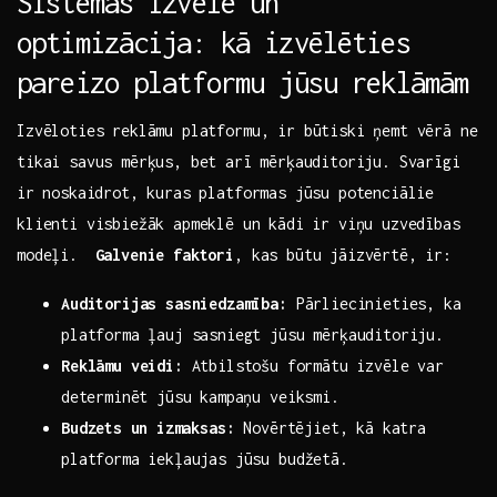
Sistēmas izvēle un
optimizācija: kā izvēlēties
pareizo platformu jūsu reklāmām
Izvēloties reklāmu platformu, ‍ir būtiski ņemt vērā ne⁣
tikai savus mērķus, bet⁤ arī mērķauditoriju. Svarīgi
ir⁣ noskaidrot, kuras platformas jūsu potenciālie
klienti‍ visbiežāk‌ apmeklē un ⁣kādi ir viņu uzvedības
modeļi. ‌
Galvenie faktori
, kas būtu jāizvērtē, ​ir:
Auditorijas sasniedzamība:
Pārliecinieties, ka
platforma ļauj​ sasniegt ‌jūsu mērķauditoriju.
Reklāmu veidi:
Atbilstošu⁤ formātu izvēle var
⁤determinēt jūsu kampaņu veiksmi.
Budzets⁤ un ⁣izmaksas:
Novērtējiet, kā katra
platforma iekļaujas jūsu budžetā.