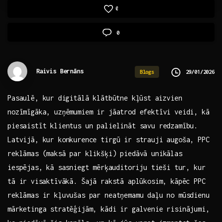
0
0
Raivis Bernāns
29/01/2026
Blogs
Pasaulē,‌ kur⁣ digitālā klātbūtne kļūst ⁣aizvien
nozīmīgāka, uzņēmumiem ir jāatrod efektīvi veidi, kā‍
piesaistīt klientus un palielināt savu redzamību.
Latvijā, kur konkurence tirgū ir strauji augoša, PPC
reklāmas (maksā par klikšķi) piedāvā unikālas⁢
iespējas, kā ⁣sasniegt ⁤mērķauditoriju tieši tur, kur
tā ir ⁤visaktīvākā. Šajā‍ rakstā aplūkosim, kāpēc PPC
reklāmas ir kļuvušas par neatņemamu daļu no mūsdienu
mārketinga stratēģijām, kādi ir galvenie risinājumi,⁣