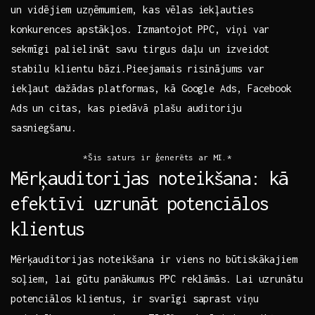
un vidējiem uzņēmumiem, kas vēlas iekļauties
konkurences apstākļos.⁣ Izmantojot PPC, viņi var​
sekmīgi‌ palielināt savu ⁤tirgus daļu un izveidot
stabilu klientu bāzi.Pieejamais risinājums​ var
iekļaut ⁢dažādas platformas, kā Google Ads, Facebook
Ads un‍ citas, ⁣kas piedāvā plašu auditoriju
sasniegšanu.
*Šis saturs ir ģenerēts ar MI.*
Mērķauditorijas noteikšana: kā
efektīvi uzrunāt⁢ potenciālos
klientus
Mērķauditorijas noteikšana ir viens no būtiskākajiem
soļiem, lai gūtu panākumus⁤ PPC reklāmās. ‌Lai uzrunātu
potenciālos klientus, ir svarīgi saprast viņu