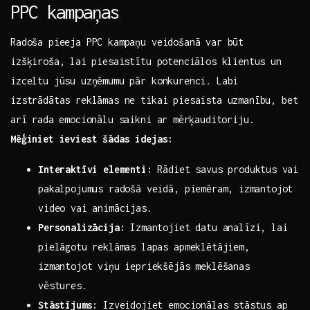
‍PPC kampaņas
Radoša pieeja PPC kampaņu veidošanā var būt
izšķiroša, ⁣lai piesaistītu potenciālos klientus un
izceltu jūsu​ uzņēmumu pār konkurenci. Labi
izstrādātas reklāmas‌ ne tikai piesaista uzmanību, bet
arī⁤ rada emocionālu saikni‌ ar⁤ mērķauditoriju.
Mēģiniet ieviest šādas idejas:
Interaktīvi elementi:
Rādiet savus produktus⁤ vai⁣
pakalpojumus radošā veidā,‌ piemēram,⁢ izmantojot
video vai animācijas.
Personalizācija:
Izmantojiet datu analīzi, lai
‌pielāgotu reklāmas lapas apmeklētājiem,⁣
izmantojot viņu iepriekšējās meklēšanas
vēstures.
Stāstījums:
Izveidojiet emocionālas stāstus ap