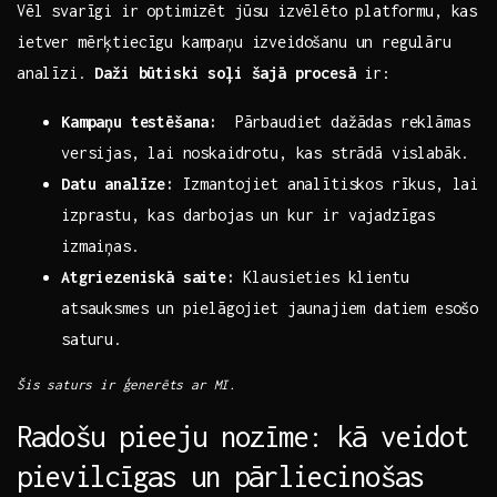
Vēl ⁢svarīgi ir ​optimizēt jūsu⁤ izvēlēto⁤ platformu, kas
ietver mērķtiecīgu ‍kampaņu ⁤izveidošanu un regulāru
⁢analīzi.
Daži būtiski soļi šajā procesā
ir:
Kampaņu testēšana:
​ Pārbaudiet dažādas reklāmas
versijas, ⁢lai noskaidrotu, kas strādā vislabāk.
Datu​ analīze:
⁣Izmantojiet analītiskos rīkus, ‌lai
izprastu, kas​ darbojas un kur ir vajadzīgas
izmaiņas.
Atgriezeniskā saite:
⁣Klausieties klientu​
atsauksmes⁤ un pielāgojiet jaunajiem datiem esošo
saturu.
Šis⁣ saturs ir ģenerēts ar ⁢MI.
Radošu pieeju ‌nozīme: kā veidot
pievilcīgas⁢ un pārliecinošas