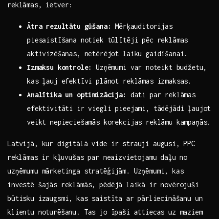
reklāmas, ietver:
Ātra rezultātu gūšana:
⁤Mērķauditorijas
piesaistīšana notiek tūlītēji pēc reklāmas
aktivizēšanas, ​netērējot laiku gaidīšanai.
Izmaksu kontrole:
Uzņēmumi var ⁢noteikt budžetu,
kas ļauj efektīvi plānot reklāmas izmaksas.
Analītika un optimizācija:
dati par ​reklāmas
efektivitāti ir viegli pieejami, tādējādi ļaujot
veikt nepieciešamās korekcijas reklāmu kampaņās.
Latvijā, kur digitālā vide ‌ir strauji augusi,⁤ PPC
⁢reklāmas ir⁣ kļuvušas par neaizvietojamu​ daļu no
uzņēmumu‍ mārketinga stratēģijām. Uzņēmumi, kas
investē šajās‍ reklāmās, pēdējā⁢ laikā ir novērojuši
būtisku izaugsmi, kas⁤ saistīta ar ⁣pārliecināšanu un
klientu noturēšanu. Tas jo ⁣īpaši‍ attiecas uz maziem