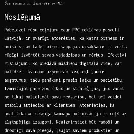
Šis ‍saturs ir ģenerēts ar MI.
Noslēgumā
Pabeidzot mūsu ceļojumu⁣ caur PPC reklāmas pasauli
Latvijā, ir svarīgi atcerēties, ka katrs bizness ir
unikāls, un tādēļ pirms kampaņas uzsākšanas ir vērts
rūpīgi izvērtēt savas ​vajadzības⁣ un mērķus. Efektīvi
risinājumi, ko piedāvā mūsdienu⁤ digitālā vide, var​
palīdzēt ikvienam uzņēmumam sasniegt jaunus
augstumus,‌ taču panākumi prasīs laiku un pacietību. ⁣
Izmantojot pareizos rīkus un stratēģijas,‌ jūs varat
ne tikai palielināt savu redzamību, bet arī ‍veidot
⁢stabilu attiecību ar‌ klientiem. Atcerieties, ka
analītika un sekmīga kampaņu optimizācija ir ⁣ceļš uz
ilgtspējīgu izaugsmi. Neaizmirstiet būt radoši un
drosmīgi savā pieejā,⁣ ļaujot ⁢saviem‍ produktiem un