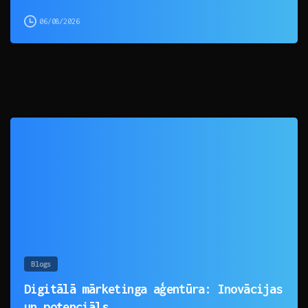
06/08/2026
0
Blogs
Digitālā mārketinga aģentūra: Inovācijas
un potenciāls