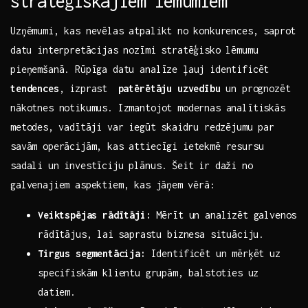
stratēģiskajiem lēmumiem
Uzņēmumi, ​kas​ nevēlas atpalikt no⁣ konkurences, ⁣saprot
⁤datu interpretācijas nozīmi stratēģisko‍ lēmumu
pieņemšanā. ​Rūpīga datu analīze ‍ļauj identificēt
tendences
, izprast ⁣
patērētāju ‌uzvedību
un ⁣prognozēt
nākotnes notikumus. ‌Izmantojot modernas analītiskās
metodes,⁣ vadītāji var⁣ iegūt skaidru‍ redzējumu par
savām operācijām, kas attiecīgi ietekmē resursu
sadali ​un investīciju plānus. ⁢Šeit‍ ir ‌daži no
‍galvenajiem aspektiem, ⁣kas jāņem⁣ vērā:
Veiktspējas rādītāji:
Mērīt un analizēt galvenos
rādītājus, lai⁣ saprastu biznesa situāciju.
Tirgus segmentācija:
Identificēt un mērķēt uz
specifiskām klientu grupām,⁤ balstoties uz
datiem.