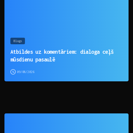
Blogs
Atbildes uz komentāriem: dialoga ceļš
mūsdienu pasaulē
09/08/2026
0