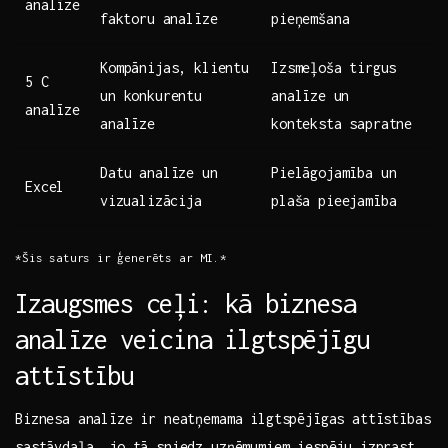
analīze
⁢faktoru analīze
pieņemšana
Kompānijas, klientu
Izsmeļoša ⁤tirgus
5 C
un ‌konkurentu
analīze ⁢un
analīze
analīze
konteksta sapratne
Datu analīze⁣ un
Pielāgojamība un
Excel
⁣vizualizācija
plaša pieejamība
*Šis saturs ir ⁣ģenerēts ar MI.*
Izaugsmes​ ceļi: kā biznesa
analīze veicina ⁢ilgtspējīgu
attīstību
Biznesa analīze ir neatņemama ilgtspējīgas attīstības
sastāvdaļa, ‍jo tā sniedz uzņēmumiem iespēju izprast