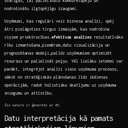
svarīgas,⁣ lai palielinātu‌ konkurētspēju un
nodrošinātu ilgtspējīgu izaugsmi.
Uzņēmumi,‍ kas regulāri veic biznesa​ analīzi, spēj
ātri pielāgoties ⁤tirgus izmaiņām, kas nodrošina
viņiem priekšrocības.
efektīvas analīzes
rezultatīvāko
⁣rīku izmantošana,piemēram,datu‍ vizualizācija un
prognozēšanas⁣ modeļi,palīdz uzņēmumiem optimizēt
resursus un palielināt peļņu. Vēl lielāku ietekmi ​var
panākt, integrējot analīzi visos uzņēmuma procesos,
sākot⁢ no stratēģiskās plānošanas‌ līdz ‌ikdienas
operācijām, radot holistisku ‌skatījumu uz uzņēmuma
sniegumu ⁢un attīstību.
Šis saturs‌ ir ⁤ģenerēts ar MI.
Datu ​interpretācija kā pamats