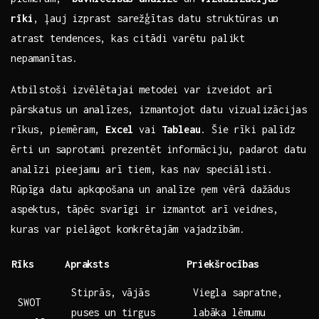
rīki
,​ ļauj izprast sarežģītas datu‌ struktūras un
atrast tendences, kas ⁤citādi ‍varētu palikt
nepamanītas.
Atbilstoši izvēlētajai metodei var ⁤izveidot arī
⁣pārskatus un ‌analīzes, izmantojot datu vizualizācijas
rīkus,⁢ piemēram,
Excel
vai
Tableau
. Šie rīki palīdz⁣
ērti ⁣un saprotami ⁤prezentēt‍ informāciju, padarot datu
⁣analīzi pieejamu⁢ arī tiem, kas nav speciālisti.
Rūpīga‍ datu ‌apkopošana un‌ analīze ņem vērā ⁢dažādus
aspektus, tāpēc svarīgi ⁤ir izmantot arī⁢ veidnes,
kuras​ var pielāgot konkrētajām⁤ vajadzībām.
Rīks
Apraksts
Priekšrocības
Stiprās, vājās
Viegla sapratne,⁤
SWOT
puses un‌ tirgus
labāka lēmumu