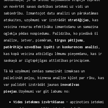
un novērtēt⁤ savas darbības ietekmi uz vidi un
sabiedrību. Izmantojot datu analīzi un ‍pārskatāmas
atskaites, uzņēmumi var ​izstrādāt
stratēģijas
, kas
veicina resursu efektīvāku izmantošanu un samazina
oglekļa pēdas nospiedumu. Palīdzība, ko⁤ piedāvā​ šī
analīze, ietver, piemēram,
tirgus pētījumu
,
patērētāju uzvedības izpēti
un
konkurences analīzi
,
kas kopā veicina atbildīgu lēmumu pieņemšanu, kas ir
saskaņā ar ilgtspējīgas ​attīstības principiem.
Tā kā uzņēmumi cenšas samazināt izmaksas un
palielināt peļņu, biznesa analīze kļūst ​par ⁣rīku,​ kas
var palīdzēt izstrādāt jaunas
inovatīvas
pieejas
.Uzņēmumi ​var gūt labumu no:⁢
Vides ietekmes ⁤izvērtēšanas
– apzinoties ietekmi