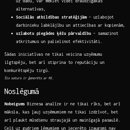
⁣uz dabu, var meklēt videi draudzīgākas
alternatīvas,
Sociālās atbildības stratēģijām
– ​uzlabojot
darbinieku labklājību un attiecības ar kopienām,
uzlabotu piegādes ķēžu⁤ pārvaldību
– samazinot
atkritumus un palielinot​ efektivitāti.
Šādas⁤ iniciatīvas ne tikai veicina uzņēmumu
ilgtspēju, ​bet arī stiprina to ⁢reputāciju un
konkurētspēju tirgū.
Šis saturs ir ģenerēts ar MI.
Noslēgumā
Nobeigums
Biznesa analīze⁤ ir ne tikai rīks, ⁣bet ⁢arī
⁣māksla, kas ļauj‌ uzņēmumiem‌ ne tikai izdzīvot, bet⁣
arī plaukt mūsdienu ⁢straujajā un mainīgajā​ pasaulē.
Ceļš uz gudriem lēmumiem un ⁢iecerēto ​izaugsmi nav