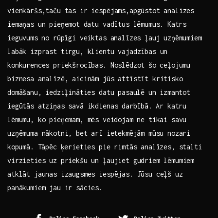
vienkāršs,taču tas ir​ iespējams,apgūstot analīzes
iemaņas un pieņemot ⁢datu vadītus ‌lēmumus. ⁤Katrs
ieguvums ⁣no rūpīgi veiktas analīzes ļauj uzņēmumiem
labāk izprast tirgu, klientu​ vajadzības un
‌konkurences​ priekšrocības. Noslēdzot šo ⁢ceļojumu
biznesa analīzē, aicinām jūs​ attīstīt‍ kritisko
‌domāšanu, ⁢iedziļināties datu pasaulē⁣ un izmantot​
iegūtās atziņas ​savā ikdienas⁤ darbībā.⁤ Ar katru
lēmumu, ko pieņemam, mēs ⁢veidojam ne tikai savu
uzņēmuma nākotni,‍ bet arī⁣ ietekmējām mūsu nozari
⁣kopumā. Tāpēc ‌ķerieties pie rimtās analīzes, stalti
virzieties uz priekšu un ļaujiet gudriem lēmumiem
atklāt jaunas ‌izaugsmes iespējas.​ Jūsu‌ ceļš⁤ uz
panākumiem jau ir sācies.