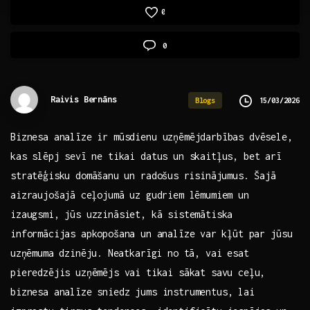
0
0
Raivis Bernāns
15/03/2026
Blogs
Biznesa analīze ir mūsdienu uzņēmējdarbības dvēsele,
kas ⁤slēpj sevī ne​ tikai datus un ‍skaitļus, bet ⁤arī⁣
stratēģisku domāšanu ⁤un radošus ⁣risinājumus. Šajā⁣
aizraujošajā ⁤ceļojumā uz gudriem lēmumiem un
izaugsmi, jūs uzzināsiet, kā ⁣sistemātiska
informācijas apkopošana un⁤ analīze⁤ var kļūt‍ par jūsu
⁤uzņēmuma‌ dzinēju. ⁢Neatkarīgi no ​tā, vai esat
pieredzējis uzņēmējs vai⁤ tikai sākat savu ceļu,
biznesa analīze sniedz jums instrumentus, lai