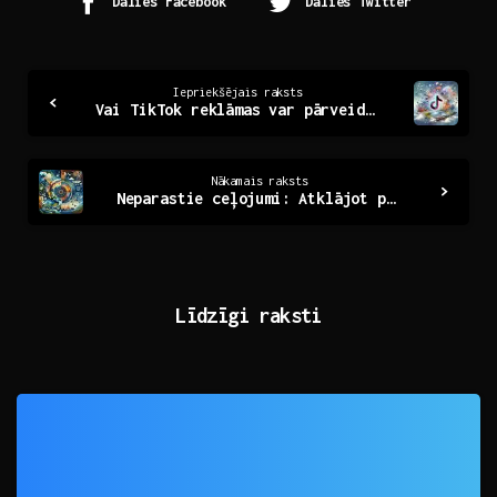
Dalies Facebook
Dalies Twitter
Continue
Iepriekšējais raksts
Vai TikTok reklāmas var pārveidot jūsu uzņēmuma nākotni?
Reading
Nākamais raksts
Neparastie ceļojumi: Atklājot pasaules noslēpumus
Līdzīgi raksti
0