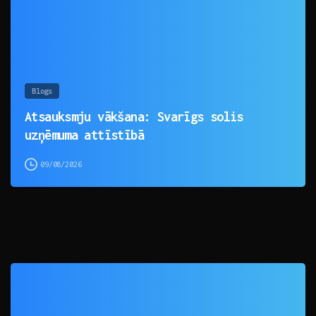
Blogs
Atsauksmju vākšana: Svarīgs solis
uzņēmuma attīstībā
09/08/2026
0