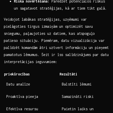
Riska novērtēšana:
Paredzēt potenciālos⁤ riskus
un sagatavot‌ stratēģijas, kā ​ar ⁤tiem tikt galā.
Veidojot labākas stratēģijas, uzņēmumi var
⁢pielāgoties tirgus izmaiņām un optimizēt savu
⁣sniegumu,⁤ paļaujoties ​uz datiem, kas atspoguļo
patieso situāciju. ⁤Piemēram,‍ datu vizualizācija var
palīdzēt komandām ātri uztvert informāciju un ‌pieņemt‍
pamatotus lēmumus. Šeit ir īss salīdzinājums‍ par datu⁣
interpretācijas ieguvumiem:
priekšrocības
Rezultāti
Datu⁢ analīze
Balstīti lēmumi
Proaktīva pieeja
Samazināti riski
Efektīva resursu
Paietin laiks un‍