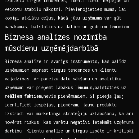
izprastu tirgus tendences, identificētu iespējas un⁢
veidotu stabilu nākotni. Pievienojieties mums, lai
‌kopīgi atklātu ceļus, kādā jūsu uzņēmums var gūt⁢
panākumus, balstoties‍ uz datiem un ‌gudriem ⁤lēmumiem.
Biznesa analīzes‍ nozīmība
⁢mūsdienu uzņēmējdarbībā
Biznesa analīze ir svarīgs instruments,​ kas⁢ palīdz
uzņēmumiem saprast tirgus ⁤tendences un‍ klientu
vajadzības. Ar pareizu​ datu​ vākšanu⁣ un analītiku
uzņēmumi ‍var pieņemt‍ labākus ⁤lēmumus,balstoties uz​
reāliem faktiem
,nevis pieņēmumiem. Šī pieeja ļauj‍
identificēt ​iespējas, piemēram, jaunu ⁣produktu
izstrādi vai mārketinga stratēģiju ⁢uzlabošanu, kā arī
novērst riskus, kas varētu negatīvi ietekmēt uzņēmuma
darbību. Klientu analīze un ⁤tirgus‌ izpēte ir ⁢kritiski