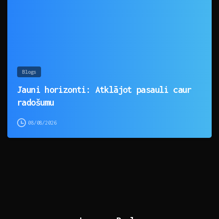
Blogs
Jauni horizonti: Atklājot pasauli caur
radošumu
08/08/2026