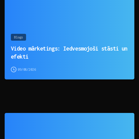
Blogs
Video mārketings: Iedvesmojoši stāsti un
efekti
09/08/2026
0