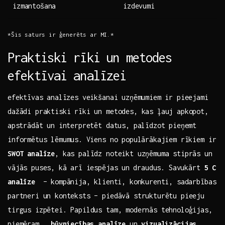
izmantošana
izdevumi
*Šis saturs ir ģenerēts ar⁣ MI.*
Praktiski rīki⁤ un metodes
efektīvai analīzei
efektīvas ⁢analīzes veikšanai ‍uzņēmumiem ir pieejami
dažādi praktiski rīki un metodes, kas ļauj apkopot,
⁤apstrādāt​ un interpretēt datus, palīdzot pieņemt
informētus ‍lēmumus. ⁣Viens no populārākajiem rīkiem ir
SWOT analīze
, kas ‌palīdz noteikt ‍uzņēmuma ‍stiprās ⁢un
vājās puses,⁣ kā arī iespējas⁤ un ⁣draudus. Savukārt
5‍ C⁢
analīze
​ – ‍kompānija, ⁢klienti, konkurenti, sadarbības
‍partneri un konteksts –​ piedāvā strukturētu pieeju
tirgus izpētei. Papildus tam, ‍modernās tehnoloģijas,⁣
piemēram, ⁢
būvniecības‌ analīze
un
vizualizācijas