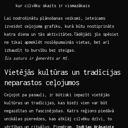
kur⁣ cilvēku skaits ir vismazākais
Lai nodrošinātu plānošanas veiksmi, ieteicams⁢
izveidot ceļojuma ​grafiku, kurā būtu nostiprināts
katra diena un tās aktivitātes.Tādējādi jūs ‌spēsiet
ne tikai apmeklēt noslēpumainās‌ vietas, bet ⁢arī
izbaudīt to burvību bez steigas.
Šis saturs ir ģenerēts ar MI.
Vietējās kultūras un tradīcijas
neparastos ceļojumos
Ceļojot ​pa ⁣pasauli, ir būtiski iepazīt vietējās
kultūras un tradīcijas, kas bieži vien var būt
negaidītas un fascinējošas. Katrs reģions piedāvā
‍unikālas pieredzes, kas atklāj cilvēku dzīvi,​ to⁤
vērtības un rituālus. Piemēram,
Indijas Krāsainie