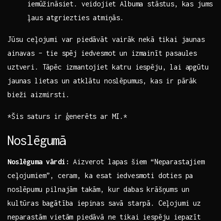
iemūžināsiet. veidojiet Albuma stāstus, kas jums
ļaus atgriezties atmiņās.
Jūsu ceļojumi var piedāvāt ‍vairāk ⁢nekā tikai jaunas
ainavas – tie ​spēj iedvesmot un izmainīt ‌pasaules
‌uztveri. ​Tāpēc izmantojiet katru iespēju, lai apgūtu ​
jaunas lietas un⁤ atklātu noslēpumus, kas ir pārāk
bieži aizmirsti.
*Šis ‌saturs ir ģenerēts ar MI.*
Noslēgumā
Noslēguma vārdi:
Aizverot lapas šiem “Neparastajiem
ceļojumiem”, ceram, ka esat iedvesmoti doties pa
noslēpumu pilnajām takām, kur dabas krāšņums un
kultūras bagātība iepinas savā starpā. Ceļojumi uz
neparastām vietām piedāvā ne tikai ‌iespēju iepazīt