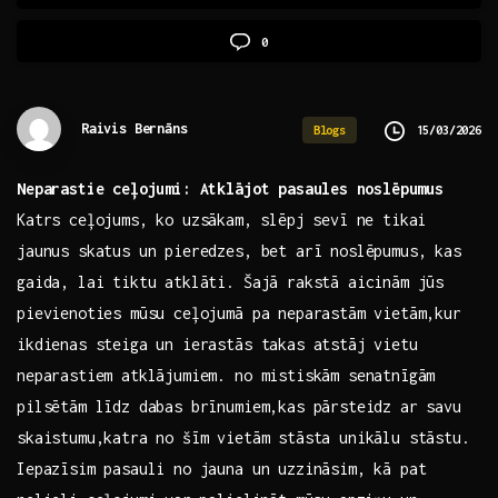
0
Raivis Bernāns
15/03/2026
Blogs
Neparastie ceļojumi: Atklājot pasaules⁢ noslēpumus
Katrs ceļojums, ko uzsākam,⁢ slēpj sevī ne tikai
jaunus skatus un pieredzes, bet arī noslēpumus, kas
gaida, lai tiktu atklāti. Šajā rakstā aicinām jūs
pievienoties mūsu ceļojumā pa neparastām vietām,kur
ikdienas steiga un ierastās takas atstāj vietu
neparastiem atklājumiem. no mistiskām senatnīgām
pilsētām‍ līdz dabas brīnumiem,kas pārsteidz ar savu
skaistumu,katra no šīm vietām stāsta unikālu stāstu.
Iepazīsim pasauli no jauna un uzzināsim, kā pat