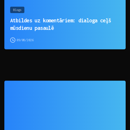
Blogs
Atbildes uz komentāriem: dialoga ceļš
mūsdienu pasaulē
09/08/2026
0