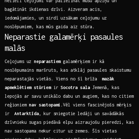
nelieli ceļojumi var⁣ palielināt ‍mūsu apziņu un
bagātināt ikdienas dzīvi. Aizveram acis,
iedomājamies, un sirdī uzsākam ceļojumu uz
noslēpumiem, kas mūs gaida aiz ​stūra.
Neparastie galamērķi pasaules
malās
Ceļojums uz
neparastiem
galamērķiem ir⁣ kā
noslēpumains maršruts, kas atklāj pasaules skaistumu
neparastajās vietās. Viens no šī brīža ⁣
mazāk
apmeklētiem stūriem
ir
Socotra sala
Jemenā,⁢ kas
lepojās ar savu unikālo dabu un augiem, kas no citiem
reģioniem
nav sastopami
.Vēl viens fascinējošs mērķis
ir ⁤
Antarktīda
, kur sniegotie ledāji⁢ un savādākās
dzīvnieku sugas piedāvā elpu aizraujošu pieredzi, ‌kas
nav sastopama nekur citur uz zemes. Šīs vietas