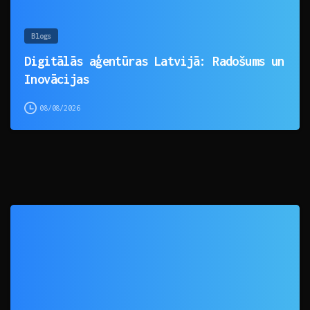
Blogs
Digitālās aģentūras Latvijā: Radošums un
Inovācijas
08/08/2026
0