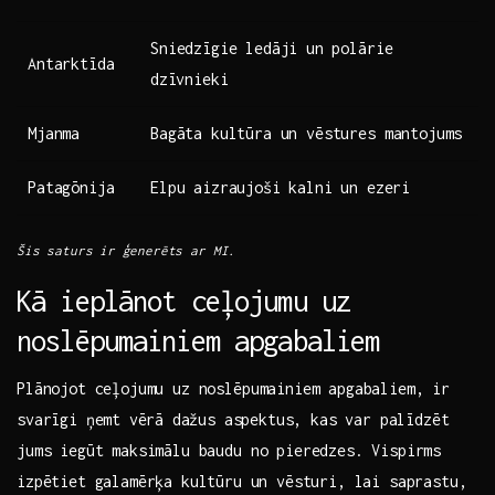
Sniedzīgie ledāji un ⁣polārie
Antarktīda
⁣dzīvnieki
Mjanma
Bagāta kultūra un vēstures mantojums
Patagōnija
Elpu aizraujoši kalni un⁢ ezeri
Šis saturs ⁣ir ģenerēts ar​ MI.
Kā ieplānot ceļojumu uz
noslēpumainiem apgabaliem
Plānojot​ ceļojumu uz noslēpumainiem apgabaliem, ir
svarīgi ņemt⁤ vērā ⁤dažus⁢ aspektus, ​kas ‍var palīdzēt
jums iegūt maksimālu baudu no pieredzes.‌ Vispirms
izpētiet galamērķa kultūru ⁢un vēsturi, lai saprastu,