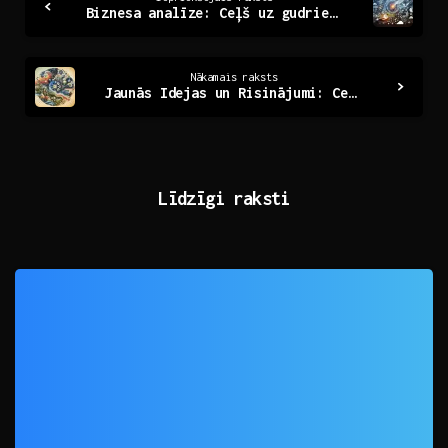
Biznesa analīze: Ceļš uz gudriem lēmumiem un izaugsmi
Reading
Nākamais raksts
Jaunās Idejas un Risinājumi: Ceļojums uz Vēl neizpētītu
Līdzīgi raksti
0