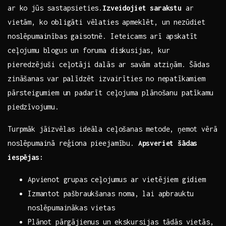
ar ko jūs sastapsieties.
Izveidojiet sarakstu
ar
vietām, ko obligāti vēlaties apmeklēt, un nezūdiet
noslēpumainības gaisotnē.‍ Ieteicams arī apskatīt
ceļojumu blogus‌ un foruma diskusijas, kur
pieredzējuši ceļotāji dalās ar⁣ savām atziņām. Šādas
zināšanas ⁣var palīdzēt‍ izvairīties no nepatīkamiem
⁣pārsteigumiem un padarīt ceļojuma plānošanu patīkamu
piedzīvojumu.
Turpmāk jāizvēlas ideāla ceļošanas metode, ņemot vērā
noslēpumainā reģiona pieejamību.
Apsveriet šādas
iespējas:
Apvienot​ grupas ceļojumus‌ ar vietējiem gidiem
Izmantot pašbraukšanas noma, lai apbrauktu
noslēpumainākas vietas
Plānot pārgājienus un ekskursijas​ tādās vietās,