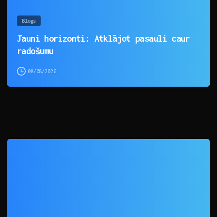
Blogs
Jauni horizonti: Atklājot pasauli caur
radošumu
08/08/2026
0