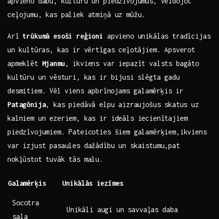
apvieno dabu, kultūru un piedzīvojumus, ​veidojot
ceļojumu, kas paliek atmiņā uz mūžu.
Arī
trūkumā‍ esoši reģioni
apvieno unikālas​ tradīcijas
⁢un ​kultūras, kas ir vērtīgas ceļotājiem. Apsverot
apmeklēt
Mjanmu
, ikviens var iepazīt valsts bagāto
kultūru un ⁤vēsturi, kas ir‍ bijusi slēgta gadu‌
desmitiem.⁢ Vēl viens ⁢apbrīnojams ⁢galamērķis ir
Patagōnija
, kas piedāvā ⁣elpu aizraujošus skatus uz
kalniem un ezeriem, kas ir ideāls iecienītajiem
piedzīvojumiem. Pateicoties šiem galamērķiem,ikviens
var izjust pasaules dažādību un skaistumu,pat
nokļūstot tuvāk tās malu.
Galamērķis
Unikālās iezīmes
Socotra
Unikāli augi un savvaļas daba
sala