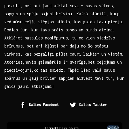
pasauli, bet⁤ arī ļauj atklāt ‌sevi – savas vēlmes,
sapņus un spēju‌ sajust brīvību. Katrā stūrītī, kurp
ved⁣ mūsu ceļš, slēpjas stāsts, kas gaida ​tavu⁣ pieeju.⁣
Dodies tur, ​kur⁤ tavs prāts sapņo un sirds aicina.
Atklājot pasaules ⁢noslēpumus, tu ne vien piedzīvo
brīnumus,​ bet arī kļūsti⁤ par ⁤daļu no​ šo stāstu
virknes, kas ⁤bezgalīgi plūst cauri laikiem⁤ un vietām.
Atceries,nevis ‌galamērķis ir ⁤svarīgs,bet ceļojums un
piedzīvojumi,ko​ tas sniedz. Tāpēc liec vaļā savus
spārnus un‍ ļauj brīviem sapņiem aizvest tevi tur, kur
gaida jauni atklājumi!
Dalies Facebook
Dalies Twitter
Continue
Iepriekšējais raksts