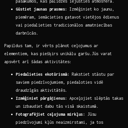
pasākumos, kas palīdzēs ⁢iejusties atmosfērā.
Gūstiet jaunas prasmes:
Izmēģiniet ko‌ jaunu,
piemēram, iemācieties gatavot vietējos ēdienus
vai⁢ piedalieties tradicionālos amatniecības
darbnīcās.
Papildus tam, ⁤ir vērts plānot ceļojumus ar
elementiem, kas piešķirs unikālu garšu.Jūs varat
apsvērt arī šādas ​aktivitātes:
Piedalieties ⁢ekotūrismā:
Rakstiet stāstu​ par
saviem piedzīvojumiem, piedaloties vidē
draudzīgās aktivitātēs.
Izmēģiniet pārgājienus:
Apceļojiet slēptās takas
un izbaudiet dabu tās visā skaistumā.
Fotografējiet ceļojuma mirkļus:
Jūsu
piedzīvojumi kļūs neaizmirstami, ja tos