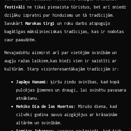
festivāli
ne tikai piesaista tūristus, bet ​arī sniedz
dziļāku izpratni par hinduismu un tā tradīcijām.
Savukārt
Marokas ⁢tirgi
un roku darbs atspoguļo
bagātīgas mākslinieciskas tradīcijas, kas ir nodotas
caur‌ paaudzēm.
Nevajadzētu aizmirst arī par vietējām ​svinībām un ​
augļu ražas laikiem,kas bieži vien ir saistīti ar
kultūrām. Starp visinteresantākajām tradīcijām ir:
Japāņu Hanami:
ķiršu⁤ ziedu​ svinības, kad kopā
pulcējas ģimenes un draugi, lai⁤ svinētu pavasara
atnākšanu.
Mehiko Día de los ​Muertos:
Mirušo diena, kad
cilvēki godina savus aizgājējus ar krāsainām
altārēm un svinībām.
Somijas Juhannus:
vasaras saulgrieži, kad tiek