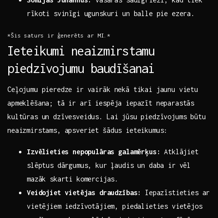
rīkoti svinīgi ugunskuri un balle pie ezera.
*Šis saturs ir ģenerēts ar MI.*
Ieteikumi neaizmirstamu‌
piedzīvojumu baudīšanai
Ceļojumu pieredze ir vairāk nekā tikai jaunu vietu
apmeklēšana; tā ir arī iespēja iepazīt neparastās
kultūras un dzīvesveidus. Lai jūsu piedzīvojums būtu
neaizmirstams, apsveriet šādus ieteikumus:
Izvēlieties nepopulāras galamērķus:
Atklājiet⁤
slēptus ‍dārgumus, kur ļaudis un daba ir vēl
mazāk skarti komercijas.
Veidojiet ‌vietējas draudzības:
Iepazīstieties ar
vietējiem iedzīvotājiem, piedalieties vietējos