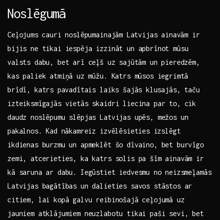
Noslēgumā
Ceļojums ⁣cauri noslēpumainajām ⁣Latvijas ainavām ir
bijis ne tikai iespēja izzināt un apbrīnot mūsu
valsts dabu, bet arī​ ceļš uz⁤ sajūtām un pieredzēm,
kas paliek atmiņā uz ⁤mūžu. Katrs mūsos iegrimtā
brīdī, katrs⁣ pavadītais laiks šajās ⁣klusajās, taču
izteiksmīgajās vietās skaidri liecina par to, cik
daudz noslēpumu slēpjas Latvijas upēs, mežos un⁣
pakalnos.⁣ Kad nākamreiz ‌izvēlēsieties ⁤izslēgt
ikdienas burzmu un apmeklēt šo dīvaino, bet burvīgo
zemi, atcerieties, ka katrs solis‌ pa šīm ainavām ir
kā saruna ar dabu. Iegūstiet iedvesmu⁢ no neizsmeļamās⁣
Latvijas bagātības un ‌dalieties savos stāstos​ ar
‌citiem, lai kopā galvu reibinošajā ceļojumā uz
jauniem atklājumiem neuzlabotu tikai paši sevi, bet