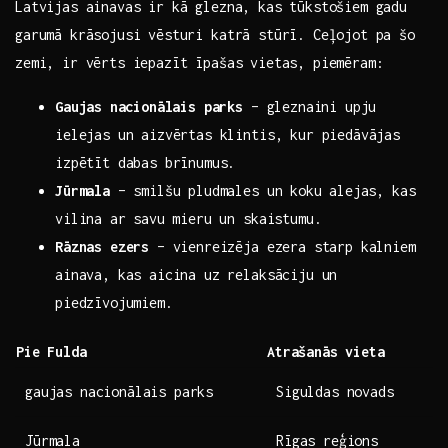
Latvijas ainavas ir‍ kā glezna, kas tūkstošiem gadu
garumā krāsojusi vēsturi katrā stūrī. Ceļojot pa šo
zemi, ir vērts‌ iepazīt īpašas vietas, piemēram: ​ ‌
Gaujas⁤ nacionālais parks
– gleznaini upju
‌ielejas un aizvērtas klintis, kur piedāvājas​
izpētīt dabas brīnumus.
Jūrmala
– smilšu pludmales un koku⁤ alejas, kas
vilina ar⁢ savu mieru un skaistumu.
Rāznas ezers
– ​vienreizēja ezera starp kalniem
ainava, kas aicina uz relaksāciju un
piedzīvojumiem.
Pie‌ Fulda
Atrašanās vieta
gaujas nacionālais parks
Siguldas novads
Jūrmala
Rīgas reģions