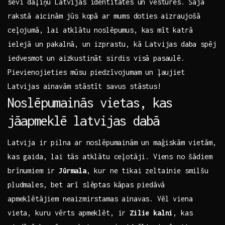
sevī daļiņu Latvijas identitātes ⁣un vēstures.⁤ Šajā
rakstā ⁤aicinām jūs‍ kopā ⁢ar mums doties‌ aizraujošā
ceļojumā, lai atklātu noslēpumus, kas mīt katrā
ielejā un pakalnā, un izprastu, kā‍ Latvijas daba spēj
iedvesmot un aizkustināt sirdis visā pasaulē.
Pievienojieties mūsu piedzīvojumam ⁢un ļaujiet
Latvijas ainavām stāstīt‍ savus stāstus!
Noslēpumainās vietas, kas
jāapmeklē latvijas dabā
Latvija ir pilna ar⁢ noslēpumainām un maģiskām vietām,
kas gaida, ‌lai tās atklātu⁣ ceļotāji. Viens no⁢ šādiem
‍brīnumiem ir
Jūrmala
, kur ne tikai zeltainie smilšu
pludmales, bet arī slēptas⁢ kāpas⁣ piedāvā
apmeklētājiem neaizmirstamas ainavas. Vēl‌ viena
vieta, kuru vērts apmeklēt, ir
Zilie kalni
, kas