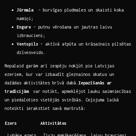
Jūrmala
‌ – burvīgas pludmales un skaisti ⁢koka
namiņi;
Engure
– putnu vērošana⁤ un jautras​ laivu ​
izbraucieni;
Ventspils
– aktīvā atpūta un krāsainais pilsētas
dzīvesveids.
Nepalaid garām arī ‍iespēju nokļūt pie Latvijas
ezeriem, kur var ‌izbaudīt⁣ gleznainos skatus un
dažādas ⁤aktivitātes brīvā dabā.
Iepazīšanās ar
tradīcijām
‌ var notikt, apmeklējot lauku‌ saimniecības
un ​piedaloties vietējās svinībās. ‍Ceļojuma laikā
noteikti ierakstiet savā⁣ maršrutā:
Ezers
Aktivitātes
Lubāna ezers
Zivju makšķerēšana, laivu braucieni