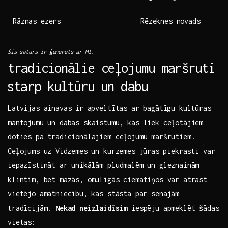
Rāznas ‍ezers
Rēzeknes novads
Šis saturs ir ģenerēts‍ ar MI.
tradicionālie ceļojumu maršruti
⁢starp kultūru un dabu
Latvijas ainavas ir ⁤apveltītas ar bagātīgu kultūras
mantojumu un dabas skaistumu, kas liek ceļotājiem
doties pa tradicionālajiem ceļojumu maršrutiem.
Ceļojums uz⁣ Vidzemes‍ un kurzemes jūras⁤ piekrasti var⁣
iepazīstināt‌ ar unikālām ‍pludmalēm un gleznainām
klintīm, bet mazās, omulīgās ciematiņos var atrast
vietējo amatniecību, ⁤kas stāsta par senajām
tradīcijām.
Nekad neizlaidīsim
iespēju apmeklēt šādas
vietas:⁤