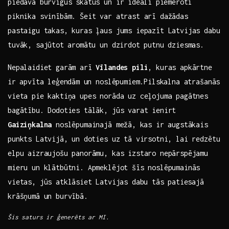
piedāvā burvīgus skatus un ir⁢ ideāli ⁣piemēroti⁣
piknika svinībām. Šeit var atrast arī dažādas
pastaigu takas, kuras ļaus jums iepazīt Latvijas dabu
tuvāk, sajūtot ⁤aromātu un dzirdot putnu dziesmas.
Nepalaidiet garām arī
Vīlandes pili
, kuras apkārtne
⁤ir apvīta leģendām ⁢un noslēpumiem.Pilskalna atrašanās
vieta pie kaktiņa upes norāda uz ceļojuma pagātnes
bagātību. Dodoties tālāk, jūs varat ienirt
Gaiziņkalna
noslēpumainajā​ mežā,⁣ kas ir augstākais
‌punkts‌ Latvijā, un ⁢doties uz tā virsotni, lai redzētu
elpu aizraujošu panorāmu, kas izstaro nepārspējamu
mieru un klātbūtni. Apmeklējot šīs noslēpumainās
vietas, jūs atklāsiet⁢ Latvijas dabu ⁤tās patiesajā
krāšņumā un burvībā.
Šis saturs ir ģenerēts ar MI.