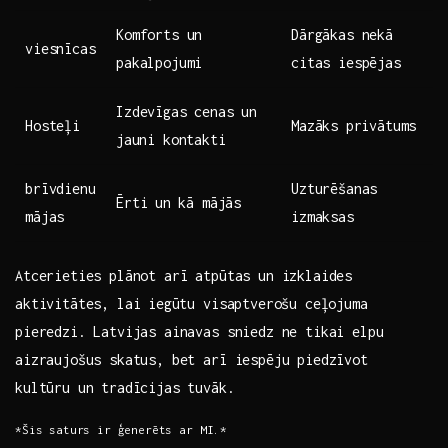
Komforts un
Dārgākas‌ nekā
viesnīcas
pakalpojumi
citas iespējas
Izdevīgas cenas un
Hosteļi
Mazāks ⁢privātums
⁤jauni kontakti
brīvdienu
Uzturēšanas
Ērti⁢ un⁤ kā mājās
mājas
izmaksas
Atcerieties plānot‌ arī atpūtas un izklaides
aktivitātes, ​lai⁣ iegūtu visaptverošu ceļojuma
pieredzi. Latvijas ainavas sniedz ne tikai elpu
‍aizraujošus skatus, bet arī iespēju piedzīvot ​
kultūru un tradīcijas tuvāk.
*Šis saturs ir ģenerēts ar MI.*