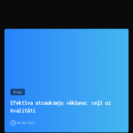
0
Blogs
Efektīva atsauksmju vākšana: ceļš uz
kvalitāti
06/08/2026