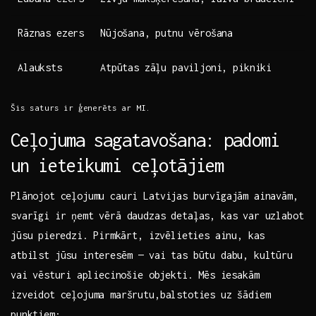
Rāznas ‍ezers
Nūjošana, putnu vērošana
Alauksts
Atpūtas zāļu ​paviljoni, pikniki
Šis saturs ir ​ģenerēts ar‍ MI.
Ceļojuma sagatavošana: padomi
un‌ ieteikumi ceļotājiem
Plānojot ceļojumu cauri Latvijas burvīgajām ainavām,
svarīgi ir ņemt vērā daudzas detaļas, kas var uzlabot
jūsu ⁢pieredzi.⁤ Pirmkārt, ​izvēlieties ainu, kas
‌atbilst jūsu interesēm — vai tas būtu dabu, kultūru
vai⁢ vēsturi ⁣apliecinošie objekti. Mēs iesakām
izveidot ceļojuma maršrutu,balstoties ​uz šādiem
punktiem: