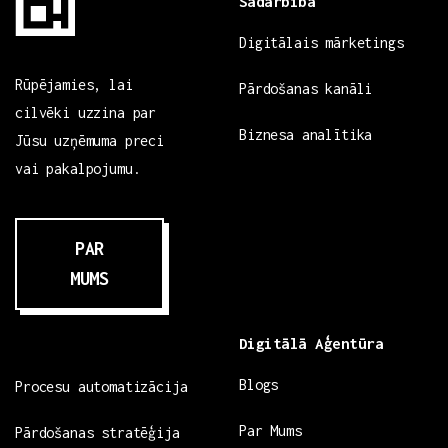
Sadarbība
Digitālais mārketings
Rūpējamies, lai
Pārdošanas kanāli
cilvēki uzzina par
Biznesa analītika
Jūsu uzņēmuma preci
vai pakalpojumu.
PAR
MUMS
Digitālā Aģentūra
Blogs
Procesu automatizācija
Par Mums
Pārdošanas stratēģija