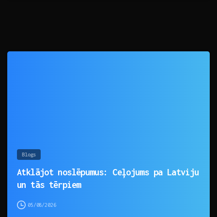
0
Blogs
Atklājot noslēpumus: Ceļojums pa Latviju
un tās tērpiem
05/08/2026