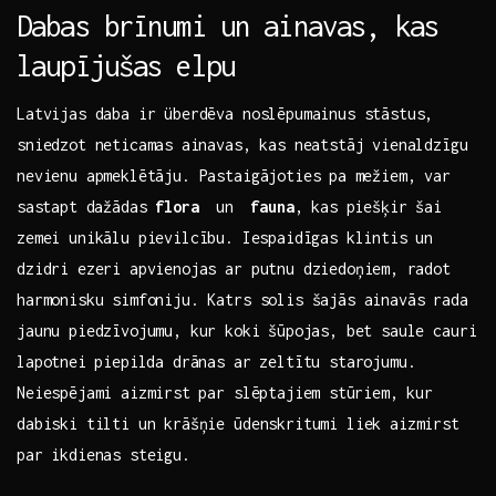
Dabas brīnumi un ainavas, kas⁢
laupījušas elpu
Latvijas daba ir überdēva noslēpumainus stāstus,
sniedzot neticamas ⁢ainavas, kas​ neatstāj vienaldzīgu
nevienu apmeklētāju. Pastaigājoties⁣ pa ​mežiem, var
⁤sastapt dažādas
flora
⁣ un ​
fauna
,​ kas piešķir šai
zemei unikālu pievilcību.⁣ Iespaidīgas‌ klintis un
dzidri ezeri apvienojas ar putnu dziedoņiem,⁣ radot
harmonisku simfoniju. Katrs solis šajās ainavās rada
jaunu ‌piedzīvojumu,‌ kur⁢ koki šūpojas, bet saule cauri
lapotnei⁢ piepilda drānas ar zeltītu starojumu.
Neiespējami aizmirst⁤ par slēptajiem ⁢stūriem, kur
dabiski tilti un krāšņie ūdenskritumi liek aizmirst
par ikdienas steigu.