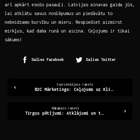
arī‍ apkārt esošo pasauli. Latvijas ainavas gaida jūs,
lai⁤ atklātu savus noslēpumus un piedāvātu to
nebeidzamo⁤ burvību un mieru. Nespiediet aizmirst
mirkļus, kad daba runā un aicina. Ceļojums ir ​tikai
sākums!
Dalies Facebook
Dalies Twitter
Continue
Iepriekšējais raksts
B2C Mārketings: Ceļojums uz Klientu Sirdīm un Prātiem
Reading
Nākamais raksts
Tirgus pētījumi: Atklājumi un tendences mūsdienu ekonomikā