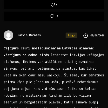
0
0
Raivis Bernāns
08/06/2026
Blogs
Ceļojums cauri noslēpumainajām Latvijas ⁢ainavām:⁢
Vēstījums‌ no​ dabas sirds
Ienirstot latvijas krāšņajos
plašumos, ikviens var atklāt ne tikai gleznainas
ainavas, bet arī noslēpumainus ⁢stāstus, kas čukst
vējā un‌ skan caur mežu šalkoņu. ⁢Šī zeme, kur senatnes
gaisma⁤ kāpt pie jūras​ un upēm, piedāvā nebeidzamus
ceļojuma ceļus, kas ved mūs cauri laika un telpas
robežām. ⁣no mistiskajām tundrām līdz burvīgiem
ezeriem un bezgalīgajām pļavām,⁣ katra ainava slēpj