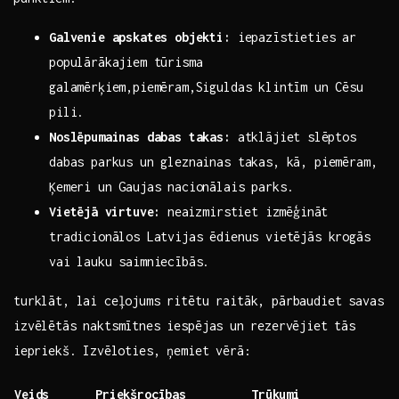
Galvenie apskates objekti:
iepazīstieties ar
populārākajiem tūrisma
galamērķiem,piemēram,Siguldas klintīm un ⁢Cēsu
pili.
Noslēpumainas dabas takas:
atklājiet⁣ slēptos
dabas parkus un gleznainas takas, kā, piemēram,
Ķemeri un Gaujas nacionālais​ parks.
Vietējā ⁤virtuve:
⁢neaizmirstiet izmēģināt
tradicionālos Latvijas ēdienus vietējās krogās‌
vai lauku saimniecībās.
turklāt, lai ceļojums ritētu raitāk, pārbaudiet savas
izvēlētās naktsmītnes iespējas⁤ un rezervējiet tās
⁣iepriekš. Izvēloties, ņemiet vērā:
Veids
Priekšrocības
Trūkumi