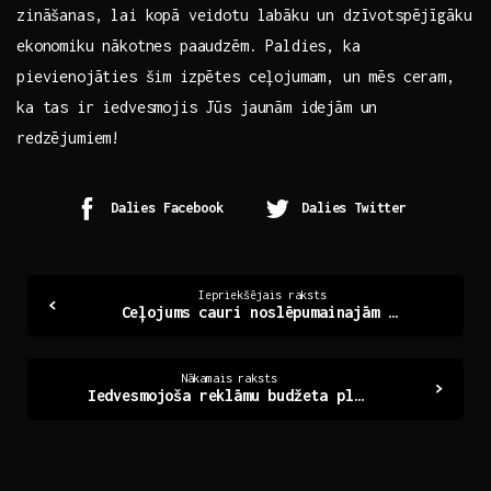
zināšanas, lai kopā veidotu labāku un dzīvotspējīgāku
ekonomiku nākotnes paaudzēm. ‌Paldies, ka
pievienojāties šim izpētes ceļojumam, un mēs ceram,
ka tas ir iedvesmojis Jūs jaunām idejām un
redzējumiem!
Dalies Facebook
Dalies Twitter
Continue
Iepriekšējais raksts
Ceļojums cauri noslēpumainajām Latvijas ainavām
Reading
Nākamais raksts
Iedvesmojoša reklāmu budžeta plānošanas ceļvedis