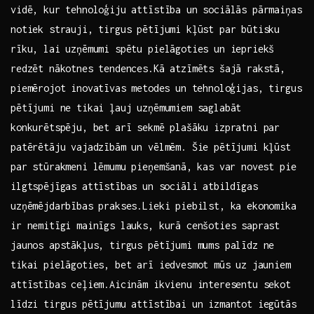
vidē, kur tehnoloģiju attīstība un sociālās‍ pārmaiņas
notiek strauji, tirgus pētījumi kļūst par būtisku
rīku,​ lai ​uzņēmumi spētu pielāgoties un iepriekš
redzēt nākotnes tendences.Kā atzīmēts šajā rakstā,
piemērojot inovatīvas⁤ metodes un tehnoloģijas, tirgus
pētījumi ne tikai ļauj uzņēmumiem saglabāt
konkurētspēju, bet arī sekmē plašāku izpratni par​
patērētāju vajadzībām un vēlmēm. Šie ​pētījumi kļūst
par stūrakmeni lēmumu pieņemšanā,⁢ kas var novest pie
ilgtspējīgas attīstības un⁤ sociāli atbildīgas
uzņēmējdarbības prakses.Lieki piebilst, ka ekonomika
ir ​nemitīgi mainīgs lauks, kurā cenšoties saprast
jaunos apstākļus, tirgus pētījumi mums palīdz ne
tikai pielāgoties, bet arī iedvesmot mūs uz ⁣jauniem
attīstības ceļiem.Aicinām ikvienu interesentu sekot
līdzi tirgus pētījumu attīstībai un izmantot iegūtās