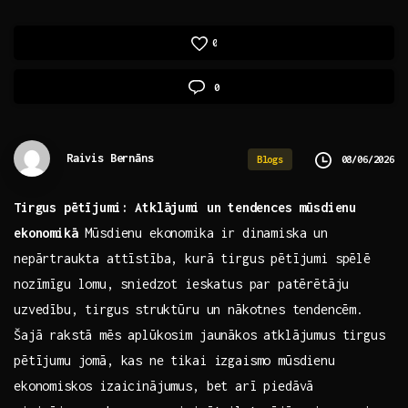
0
0
Raivis Bernāns
08/06/2026
Blogs
Tirgus pētījumi: Atklājumi un⁤ tendences ‌mūsdienu
ekonomikā
Mūsdienu ekonomika ir dinamiska un
nepārtraukta attīstība, kurā tirgus pētījumi spēlē
nozīmīgu lomu, ⁢sniedzot​ ieskatus par patērētāju
uzvedību, tirgus ⁣struktūru un nākotnes tendencēm.
Šajā rakstā mēs aplūkosim jaunākos atklājumus tirgus
pētījumu jomā, kas​ ne tikai izgaismo mūsdienu
ekonomiskos izaicinājumus, bet arī piedāvā