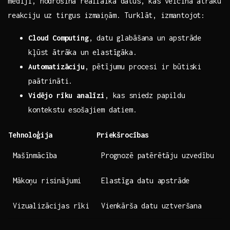
mediji, nodrošina reāllaika datus, ⁤kas veicina ātrāku
reakciju uz tirgus izmaiņām. Turklāt,​ izmantojot:
Cloud ‍Computing
, datu glabāšana un apstrāde⁣
kļūst ​ātrāka un elastīgāka.
Automatizāciju
, pētījumu procesi ir būtiski
paātrināti.
Vidējo rīku analīzi
, kas ​sniedz papildu
kontekstu esošajiem datiem.
Tehnoloģija
Priekšrocības
Mašīnmācība
Prognozē patērētāju uzvedību
Mākoņu risinājumi
Elastīga⁤ datu apstrāde
Vizualizācijas rīki
Vienkārša datu uztveršana