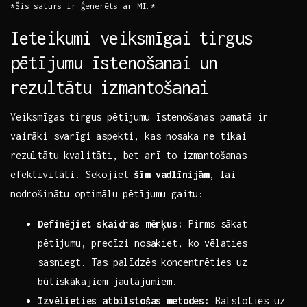
*Šis saturs ir ģenerēts ar MI.*
Ieteikumi veiksmīgai ⁢tirgus
pētījumu īstenošanai un
rezultātu izmantošanai
Veiksmīgas tirgus pētījumu īstenošanas pamatā ir
vairāki ‌svarīgi aspekti, kas nosaka ‌ne tikai
rezultātu kvalitāti, bet arī to izmantošanas
efektivitāti. Sekojiet
šīm vadlīnijām
,⁤ lai
⁣nodrošinātu optimālu pētījumu gaitu:
Definējiet skaidras mērķus:
Pirms sākat
pētījumu, precīzi nosakiet, ko ‌vēlaties
sasniegt. Tas palīdzēs koncentrēties uz
būtiskākajiem jautājumiem.
Izvēlieties atbilstošas metodes:
Balstoties uz