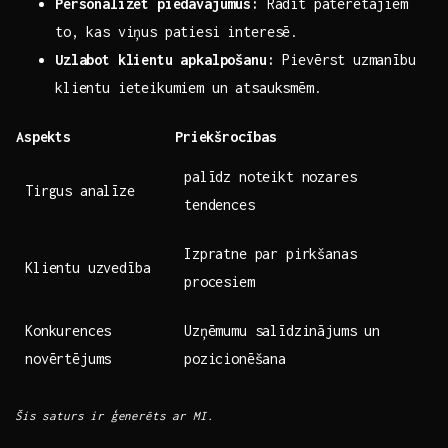
Personalizēt piedāvājumus:
Rādīt patērētājiem
to, kas viņus patiesi interesē.
Uzlabot klientu apkalpošanu:
Pievērst uzmanību⁤
klientu ieteikumiem un atsauksmēm.
Aspekts
Priekšrocības
palīdz noteikt nozares
Tirgus analīze
tendences
Izpratne par pirkšanas
Klientu uzvedība
procesiem
Konkurences⁢
Uzņēmumu salīdzinājums un
novērtējums
pozicionēšana
Šis saturs ‌ir ģenerēts ar ‌MI.