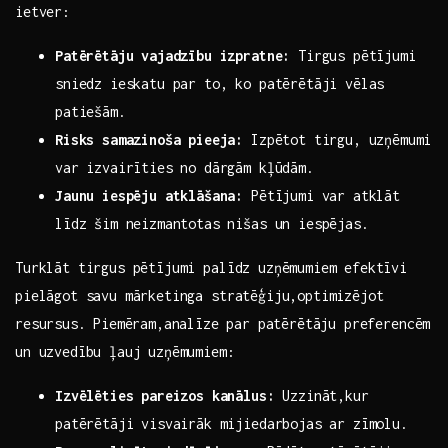
ietver:
Patērētāju vajadzību izpratne:
Tirgus pētījumi⁢
sniedz ieskatu par to, ko patērētāji vēlas
patiešām.
Risks samazinoša pieeja:
Izpētot tirgu, uzņēmumi
var izvairīties no dārgām kļūdām.
Jaunu iespēju atklāšana:
Pētījumi var atklāt
līdz šim neizmantotas nišas un iespējas.
Turklāt tirgus pētījumi palīdz uzņēmumiem efektīvi
pielāgot savu mārketinga stratēģiju,optimizējot⁤
resursus.⁢ Piemēram,analīze⁤ par patērētāju preferencēm
un uzvedību ļauj uzņēmumiem:
Izvēlēties pareizos kanālus:
Uzzināt,kur
patērētāji visvairāk mijiedarbojas ar zīmolu.