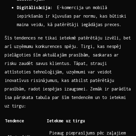
Digitālisācija:
​ E-komercija un mobilā
iepirkšanās ir kļuvušas par normu, kas būtiski
maina veidu, kā patērētāji iegādājas preces.
Šīs tendences ne tikai ‌ietekmē patērētāju izvēli, bet
arī uzņēmumu konkurences spēju. Tirgi, kas nespēj
pielāgoties⁢ šīm aktuālajām prasībām, saskaras ar
risku zaudēt savus klientus. Tāpat, strauji
attīstoties tehnoloģijām, uzņēmumi var veidot
inovatīvus risinājumus, kas atbilst patērētāju
prasībām, radot iespējas izaugsmei. Zemāk ir parādīta
īsa pārskata tabula par šīm tendencēm un to ietekmi
uz tirgu:
Tendence
Ietekme uz tirgu
Pieaug pieprasījums pēc ‍zaļajiem