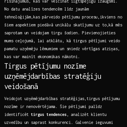
risinājumus, kas var veicināt ilgtspējīgu izaugsmi.
No‍ datu analīzes tendencēm līdz jaunām
tehnoloģijām,kas pārveido pētījumu‍ procesu,ikviens no
šiem aspektiem piedāvā unikālu skatījumu ‍uz to,kā mēs
saprotam un veidojam tirgu šodien. Pievienojieties
mums ceļojumā, lai atklātu, kā tirgus pētījumi⁢ veido
pamatu uzņēmēju lēmumiem un sniedz vērtīgas atziņas,
kas var mainīt ekonomikas nākotni.
Tirgus pētījumu nozīme
uzņēmējdarbības stratēģiju
veidošanā
Veidojot uzņēmējdarbības stratēģijas,tirgus pētījumu
nozīme ir nenovērtējama. Šie pētījumi palīdz
identificēt
tirgus tendences
, analizēt klientu
uzvedību un saprast⁤ konkurenci. Galvenie ieguvumi