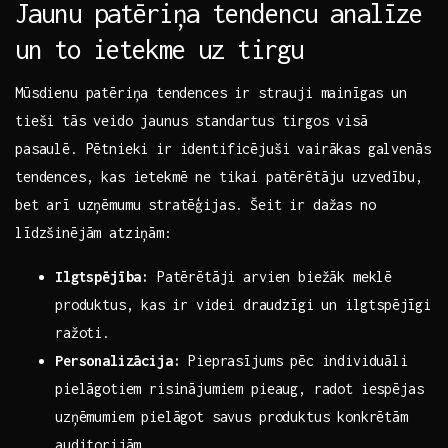
Jaunu patēriņa tendencu analīze‌
un⁣ to ietekme uz tirgu
Mūsdienu patēriņa⁤ tendences ir strauji mainīgas ⁤un
tieši tās veido jaunus standartus tirgos visā‌
pasaulē. Pētnieki ir identificējuši vairākas galvenās⁤
tendences, kas ietekmē ne tikai patērētāju uzvedību,
bet arī uzņēmumu stratēģijas. Šeit ir dažas no
līdzšinējām atziņām:
Ilgtspējība:
Patērētāji arvien‌ biežāk meklē
produktus, kas ⁤ir⁢ videi draudzīgi un ilgtspējīgi
ražoti.
Personalizācija:
Pieprasījums pēc individuāli
pielāgotiem risinājumiem pieaug, radot iespējas
uzņēmumiem pielāgot savus produktus konkrētām
auditorijām.