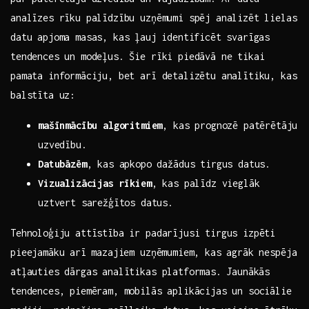
analīzes rīku palīdzību‍ uzņēmumi spēj analizēt lielas
datu apjoma masas, kas⁤ ļauj identificēt‍ svarīgas
tendences un modeļus. ‍Šie rīki piedāvā ne tikai
pamata informāciju, bet arī detalizētu analītiku, kas
balstīta uz:
mašīnmācību algoritmiem
, kas prognozē patērētāju
uzvedību.
Datubāzēm
, kas apkopo dažādus tirgus datus.
Vizualizācijas rīkiem
, kas palīdz vieglāk
uztvert sarežģītos datus.
Tehnoloģiju attīstība ir padarījusi tirgus izpēti
pieejamāku arī⁣ mazajiem uzņēmumiem, kas agrāk nespēja
atļauties dārgas analītikas platformas. ⁤Jaunākās
tendences,‍ piemēram, mobilās aplikācijas un sociālie