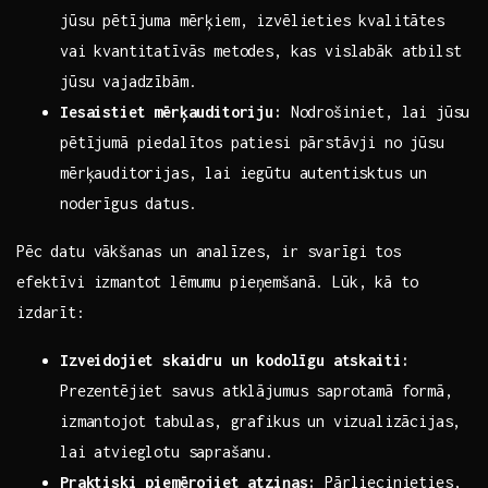
jūsu pētījuma mērķiem, izvēlieties kvalitātes
vai kvantitatīvās metodes, kas vislabāk atbilst
jūsu vajadzībām.
Iesaistiet mērķauditoriju:
Nodrošiniet, lai jūsu
pētījumā piedalītos patiesi pārstāvji no jūsu
mērķauditorijas, lai iegūtu autentisktus un⁢
noderīgus datus.
Pēc datu vākšanas un analīzes, ir svarīgi tos
efektīvi izmantot lēmumu‌ pieņemšanā. Lūk, kā to
izdarīt:
Izveidojiet skaidru un⁤ kodolīgu atskaiti:
Prezentējiet savus atklājumus saprotamā formā,
izmantojot⁤ tabulas, grafikus un vizualizācijas,
lai atvieglotu saprašanu.
Praktiski piemērojiet atziņas:
Pārliecinieties,