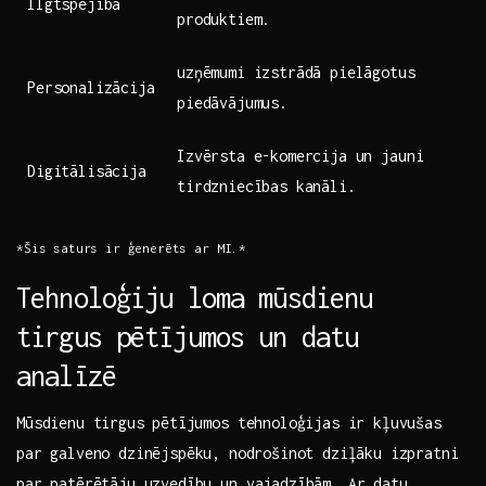
Ilgtspējība
produktiem.
uzņēmumi izstrādā pielāgotus
Personalizācija
piedāvājumus.
Izvērsta e-komercija un jauni
Digitālisācija
tirdzniecības kanāli.
*Šis saturs ir ģenerēts ar MI.*
Tehnoloģiju loma mūsdienu
tirgus pētījumos un datu
analīzē
Mūsdienu tirgus ⁤pētījumos tehnoloģijas ir kļuvušas
par galveno dzinējspēku,⁣ nodrošinot dziļāku izpratni
par patērētāju uzvedību un vajadzībām. Ar datu