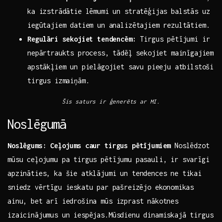
ka izstrādātie lēmumi un ​stratēģijas balstās ​uz
iegūtajiem ‌datiem un analizētajiem‍ rezultātiem.
Regulāri sekojiet tendencēm:
Tirgus pētījumi ir
nepārtraukts⁣ process, tādēļ sekojiet mainīgajiem
apstākļiem un pielāgojiet ⁤savu pieeju atbilstoši
tirgus izmaiņām.
Šis saturs ir ģenerēts ar MI.
Noslēgumā
Noslēgums: Ceļojums caur tirgus pētījumiem
Noslēdzot
mūsu ceļojumu pa tirgus pētījumu‌ pasauli, ir svarīgi
apzināties, ka šie atklājumi un tendences ne tikai
sniedz vērtīgu ieskatu⁢ par ​pašreizējo ekonomikas
ainu, bet arī iedrošina mūs izprast nākotnes
izaicinājumus un iespējas.Mūsdienu dinamiskajā tirgus