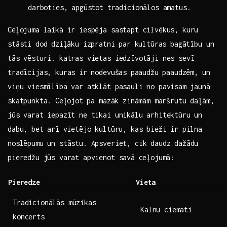
darboties, apgūstot tradicionālos amatus.
Ceļojuma laikā ir ‍iespēja sastapt cilvēkus, kuru
stāsti dod⁣ dziļāku izpratni⁤ par kultūras bagātību‍ un
tās vēsturi. katras vietas iedzīvotāji ​nes sevī
tradīcijas, kuras ir⁤ nodevušas ⁢paaudžu paaudzēm, un
viņu viesmīlība var atklāt pasauli no pavisam ⁢jaunā
skatpunkta. ⁤Ceļojot ⁣pa mazāk zināmām maršrutu daļām,
jūs varat iepazīt ne tikai unikālu arhitektūru un
dabu, ⁢bet arī vietējo kultūru, kas bieži ir pilna
noslēpumu un stāstu. Apsveriet, cik daudz dažādu⁣
pieredžu jūs varat apvienot savā ⁣ceļojumā:
Pieredze
Vieta
Tradicionālās mūzikas
Kalnu ciemati
koncerts