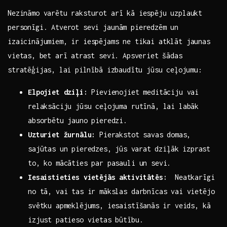
Nezināmo varētu raksturot arī kā ‍iespēju uzplaukt
personīgi. Atverot ‌sevi jaunām pieredzēm‌ un
izaicinājumiem, ir iespējams ne tikai atklāt jaunas
vietas,⁤ bet ​arī ⁤atrast sevi. Apsveriet ‍šādas
stratēģijas,⁢ lai⁤ pilnībā izbaudītu jūsu ceļojumu:
Elpojiet dziļi:
‌Pievienojiet meditāciju‍ vai‍
relaksāciju jūsu ceļojuma rutīnā, lai labāk
absorbētu jauno pieredzi.
Uzturiet žurnālu:
Pierakstot⁣ savas domas,
sajūtas un pieredzes,⁢ jūs⁢ varat⁣ dziļāk izprast
to, ko mācāties par pasauli un sevi.
Iesaistieties vietējās aktivitātēs:
‍ Neatkarīgi⁤
no tā, vai tas ir mākslas darbnīcas vai vietējo
svētku apmeklējums, iesaistīšanās ⁣ir veids, kā
izjust patieso vietas būtību.