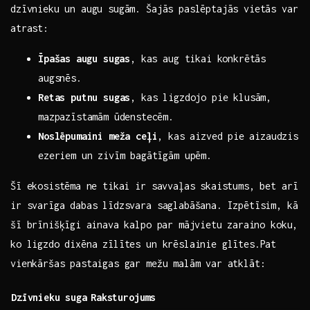
dzīvnieku un ‌augu sugām. Šajās paslēptajās vietās var
atrast:
Īpašas ⁣augu sugas
, kas aug tikai konkrētās
‌augsnēs.
Retas putnu‍ sugas
, kas ligzdojo pie klusām,
mazpazīstamām ūdenstecēm.
Noslēpumaini meža ceļi
,⁤ kas ‍aizved pie ⁤aizaudzis
ezeriem un zivīm bagātīgām ‌upēm.
Šī ekosistēma ⁣ne tikai ir savvaļas skaistums, bet arī
ir svarīga dabas līdzsvara saglabāšana. Izpētīsim, kā
šī brīnišķīgi ⁣ainava kalpo par mājvietu ⁣zaraino koku,
ko ligzdo dixēna zīlītes ​un krēslainie‍ glītes.Pat
vienkāršas pastaigas gar mežu malām var atklāt:
Dzīvnieku ​suga
Raksturojums