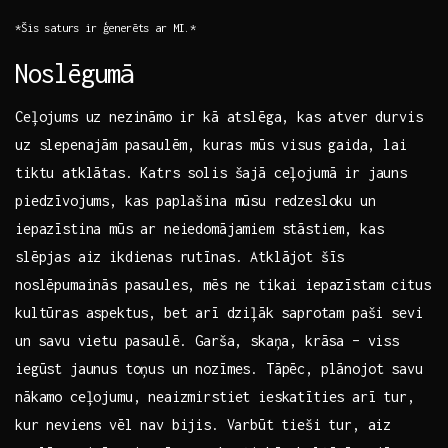
*Šis saturs ir ģenerēts ar⁣ MI.*
Noslēgumā
Ceļojums uz nezināmo ⁤ir ​kā atslēga, kas atver durvis
‍uz slepenajām ⁣pasaulēm,⁣ kuras mūs visus gaida, ⁤lai
tiktu atklātas. Katrs ‍solis šajā ceļojumā ir ‍jauns
piedzīvojums, kas paplašina mūsu‍ redzesloku un
iepazīstina mūs ar ‍neiedomājamiem stāstiem, kas
slēpjas aiz ‍ikdienas rutīnas. Atklājot šīs
‌noslēpumainās pasaules, mēs ne tikai iepazīstam⁤ citus
kultūras aspektus, bet arī⁣ dziļāk ​saprotam paši sevi
un⁤ savu vietu pasaulē. Garša, skaņa, krāsa – viss
iegūst jaunus toņus un nozīmes. Tāpēc,‍ plānojot savu
nākamo ceļojumu, neaizmirstiet ieskatīties arī tur,
‌kur neviens vēl nav bijis. ⁤Varbūt tieši tur, aiz‍