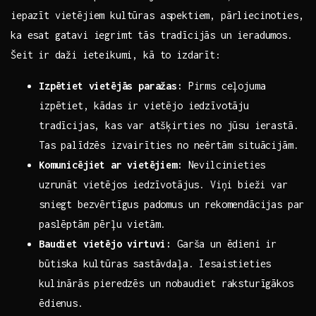
iepazīt vietējiem kultūras aspektiem, pārliecinoties,
ka esat ‍gatavi iegrimt ​tās tradīcijās un ieradumos.
Šeit⁣ ir​ daži ieteikumi, kā to izdarīt:
Izpētiet vietējās paražas:
Pirms‌ ceļojuma
izpētiet, kādas ir​ vietējo iedzīvotāju
tradīcijas, kas var‍ atšķirties​ no jūsu ierastā.
Tas palīdzēs izvairīties no neērtām situācijām.
Komunicējiet ar⁣ vietējiem:
Nevilcinieties
⁤uzrunāt vietējos iedzīvotājus. Viņi bieži var
sniegt bezvērtīgus padomus un rekomendācijas par
paslēptām pērļu vietām.
Baudiet vietējo virtuvi:
Garša​ un ēdieni ir
būtiska kultūras sastāvdaļa. Iesaistieties
kulinārās‌ pieredzēs un nobaudiet raksturīgākos
ēdienus.