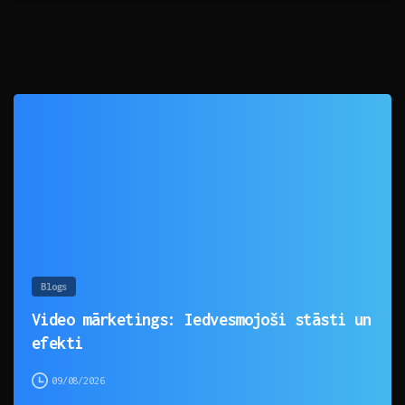
0
Blogs
Video mārketings: Iedvesmojoši stāsti un
efekti
09/08/2026