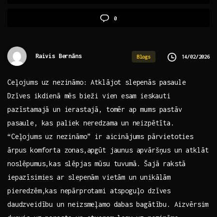
0
Raivis Bernāns
14/02/2026
Blogs
Ceļojums uz nezināmo: ‌Atklājot slepenās pasaule
Dzīves ikdienā mēs⁤ bieži ‍vien⁣ esam ieskauti
pazīstamajā un ierastajā, tomēr ap mums pastāv‍
pasaule, kas paliek neredzama ⁢un neizpētīta.
‌“Ceļojums ⁤uz nezināmo” ir aicinājums pārvietoties
ārpus komforta zonas,apgūt jaunus apvāršņus un atklāt
noslēpumus,kas​ slēpjas mūsu tuvumā. Šajā ⁢rakstā
iepazīsimies ar ​slepenām vietām un unikālām
pieredzēm,kas nepārprotami atspoguļo dzīves
daudzveidību un neizsmeļamo dabas ⁣bagātību.⁢ Aizvērsim