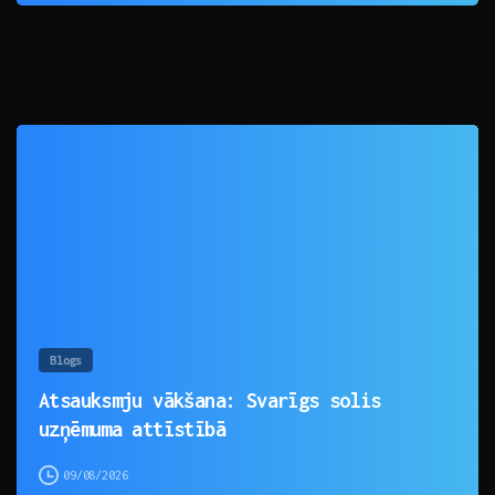
0
Blogs
Atsauksmju vākšana: Svarīgs solis
uzņēmuma attīstībā
09/08/2026