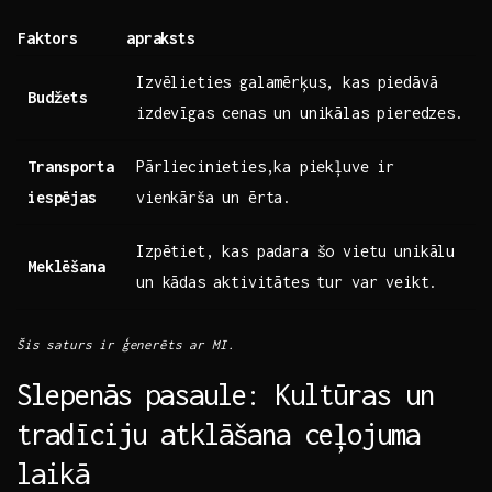
Faktors
apraksts
Izvēlieties galamērķus, kas‌ piedāvā
Budžets
izdevīgas cenas un‍ unikālas ⁣pieredzes.
Transporta
Pārliecinieties,ka ⁢piekļuve ir
iespējas
vienkārša un ērta.
Izpētiet, kas padara šo vietu unikālu
Meklēšana
un kādas ⁢aktivitātes tur var veikt.
Šis saturs ir ģenerēts ar MI.
Slepenās ⁤pasaule: Kultūras un⁣
tradīciju atklāšana⁢ ceļojuma
laikā