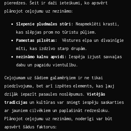
pieredzes. Šeit ir ‌daži ieteikumi, ko apsvērt
plānojot ceļojumu uz‌ nezināmo:
Slepenie pludmales stūri:
⁣Neapmeklēti krasti,
kas slēpjas prom no tūristu ​pūļiem.
Pamestas pilsētas:
⁤ Vēstures elpa un dīvainīgie
mīti, kas izdzīvo starp drupām.
nezināmo kalnu apvidi:
Iespēja izjust savvaļas
dabu un pagaidu vientulību.
Ceļojumam uz šādiem galamērķiem ir ne tikai
piedzīvojuma, bet arī izpētes elements, kas ⁣ļauj
dziļāk ​iepazīt pasaules noslēpumus.
Vietējās‍
tradīcijas
​un kultūras var sniegt⁢ iespēju saskarties
ar jauniem cilvēkiem un paplašināt redzesloku.
Plānojot‍ ceļojumu ‍uz nezināmo, noderīgi var būt
apsvērt šādus faktorus: