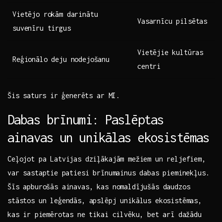
Vietējo rokām‍ darinātu
Vasarnīcu pilsētas
suvenīru tirgus
Vietējie ⁣kultūras
Reģionālo deju nodejošanu
centri
Šis⁣ saturs ⁢ir ģenerēts ‌ar MI.
Dabas brīnumi: Paslēptas
ainavas un unikālas ekosistēmas
Ceļojot pa Latvijas dziļākajām​ mežiem un reljefiem,
var sastaptie ⁢patiesi brīnumainus dabas pieminekļus.
Šīs apburošās ainavas, ‍kas nomaldījušās daudzos
stāstos un leģendās, apslēpj unikālus ekosistēmas,
kas ⁤ir piemērotas ne tikai​ cilvēku, bet arī dažādu