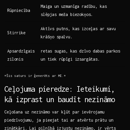
Maiga un uzmanīga radību, kas
Rūpniecība
slēpjas meža biezokņos.
Aktīvs putns, kas ‍izceļas ar​ savu
Stirrike
krāšņo spalvu.
Apsardzīgais
retas sugas, ⁣kas⁢ dzīvo dabas parkos
zilonis
un tiek rūpīgi izsargātas.
*Šis ⁣saturs ir ģenerēts ar MI.*
Ceļojuma pieredze:⁢ Ieteikumi,
kā‍ izprast un baudīt nezināmo
Ceļošana uz nezināmo⁢ var​ kļūt par‍ ievērojamu
piedzīvojumu, ja⁣ pieejat tai ar atvērtu‌ prātu un
zinātkāri. Lai ​pilnībā izjustu nezināmo, ir vērts