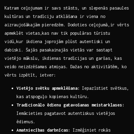
Katram ceļojumam ir savs ​stāsts,⁤ un⁣ slepenās pasaules
kultūras un tradīciju‍ atklāšana ⁣ir ⁣viena no
aizraujošākajām pieredzēm. Dodoties⁣ ceļojumā,ir vērts
apmeklēt vietas,kas nav tik populāras tūristu
vidū,kur ikdiena ⁣joprojām plūst autentiski un
dabiski. Šajās pasakainajās vietās var sastapt
vietējo mākslu, ‍ikdienas tradīcijas un garšas, kas
veido neizdzēšamas atmiņas. ​Dažas no ⁤aktivitātēm, ko
vērts ⁤izpētīt, ietver:
Vietējo svētku apmeklēšana:
⁢Iepazīstiet svētkus,
kas atspoguļo kopienas kultūru.
Tradicionālo ēdienu gatavošanas meistarklases:
Iemācieties pagatavot autentiskus vietējos
ēdienus.
Amatniecības darbnīcas:
Izmēģiniet‌ rokās