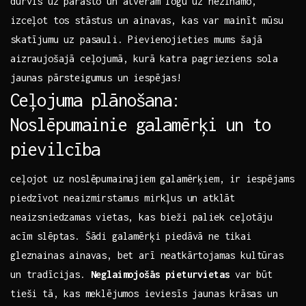
durvis uz parasto un atveram⁤ logu uz ‍nezināmo,⁤
izceļot tos stāstus‌ un ainavas, ‌kas⁣ var mainīt mūsu
skatījumu uz pasauli. Pievienojieties mums šajā
aizraujošajā ceļojumā,⁣ kurā⁢ katra pagrieziens sola
jaunas pārsteigumus un iespējas!
Ceļojuma plānošana:
Noslēpumainie galamērķi un to
pievilcība
ceļojot uz noslēpumainajiem⁢ galamērķiem, ‍ir iespējams
piedzīvot neaizmirstamus mirkļus⁤ un atklāt
neaizsniedzamas vietas, kas bieži paliek ceļotāju
acīm slēptas. Šādi galamērķi piedāvā ‌ne tikai
gleznainas ainavas, bet arī neatkārtojamas kultūras
un tradīcijas.
Neglaimojošās pieturvietas
var⁤ būt
tieši tā,⁢ kas meklējumos ieviesīs jaunas ⁢krāsas un