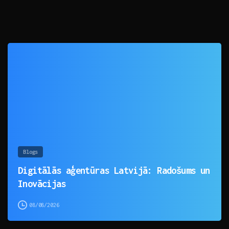
0
Blogs
Digitālās aģentūras Latvijā: Radošums un
Inovācijas
08/08/2026