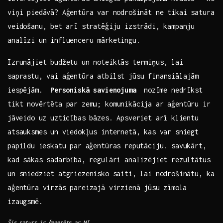
viņi ‌piedāvā? Aģentūra ⁢var nodrošināt ne tikai satura
veidošanu, ⁢bet arī​ stratēģiju​ izstrādi, kampanju
analīzi un influenceru mārketingu.
Izrunājiet budžetu un noteiktās termiņus, lai
saprastu,‍ vai aģentūra atbilst jūsu finansiālajām
iespējām. ⁣
Personiskā savienojuma
⁣ nozīme nedrīkst
tikt novērtēta par zemu; komunikācija ‍ar aģentūru ir
⁤jāveido uz uzticības bāzes. Apsveriet arī ⁢klientu
atsauksmes un⁤ viedokļus‌ internetā, kas var sniegt
papildu⁤ ieskatu par aģentūras reputāciju. savukārt,
kad sākas sadarbība,⁣ regulāri ‍analizējiet rezultātus
un sniedziet atgriezenisko ⁤saiti, lai nodrošinātu, ‍ka
aģentūra virzās pareizajā⁣ virzienā⁣ jūsu zīmola
izaugsmē.
Šis saturs‍ ir⁣ ģenerēts ar MI.