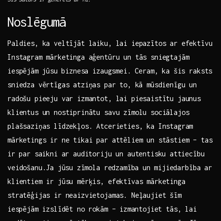
Noslēgumā
Paldies, ka veltījāt laiku, lai ‌iepazītos ar efektīvu
Instagram mārketinga‌ aģentūru​ un tās sniegtajām
iespējām⁢ jūsu⁤ biznesa izaugsmei. Ceram, ka šis raksts
sniedza vērtīgas atziņas par ⁢to, kā mūsdienīgu un
radošu pieeju var izmantot, lai piesaistītu jaunus
klientus‌ un nostiprinātu ‍savu zīmolu sociālajos
plašsaziņas līdzekļos. Atcerieties, ka ‌Instagram
mārketings ir ne‌ tikai par‍ attēliem un stāstiem⁤ – tas⁢
ir ⁤par‍ saikni ar auditoriju un autentisku ⁣attiecību
veidošanu.Ja ⁣jūsu⁣ zīmola redzamība ⁣un⁢ mijiedarbība ar
​klientiem ir jūsu ‍mērķis, efektīvas mārketinga
stratēģijas ir neaizvietojamas. Neļaujiet‌ šīm
⁣iespējām izslīdēt no rokām –⁢ izmantojiet tās, ⁤lai