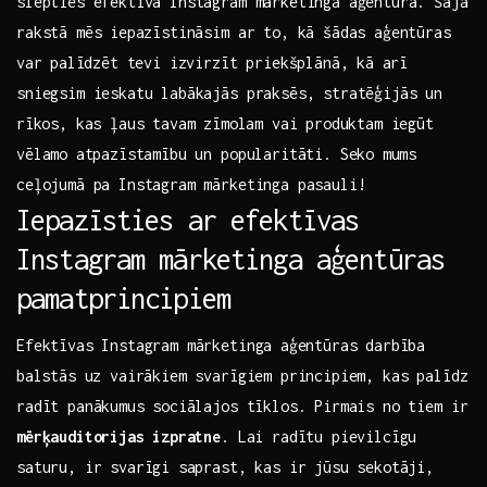
slēpties efektīvā Instagram‌ mārketinga aģentūrā. Šajā
rakstā mēs⁣ iepazīstināsim ​ar to, kā šādas aģentūras
⁣var ⁣palīdzēt tevi ​izvirzīt priekšplānā, ⁢kā arī
sniegsim ieskatu labākajās praksēs, stratēģijās un
⁤rīkos, kas‍ ļaus tavam ⁢zīmolam vai‌ produktam ​iegūt⁣
vēlamo⁤ atpazīstamību ‍un popularitāti. ‌Seko ⁢mums
ceļojumā pa Instagram mārketinga pasauli!
Iepazīsties ‌ar efektīvas
Instagram mārketinga ‌aģentūras
pamatprincipiem
Efektīvas ​Instagram​ mārketinga ⁤aģentūras darbība
⁢balstās‍ uz vairākiem svarīgiem principiem, kas palīdz
radīt panākumus ⁢sociālajos tīklos. Pirmais no tiem ir
mērķauditorijas⁢ izpratne
. Lai radītu pievilcīgu
saturu, ir svarīgi ⁤saprast, kas ir jūsu sekotāji,