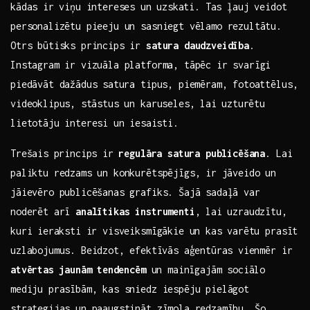
kādas ⁤ir viņu intereses⁣ un⁢ uzskati. Tas ļauj ‌veidot
personalizētu pieeju un sasniegt vēlamo rezultātu.
Otrs būtisks princips ir
satura daudzveidība
.
Instagram ir vizuāla platforma, tāpēc ir svarīgi
piedāvāt dažādus ⁤satura tipus, piemēram, fotoattēlus,
videoklipus, ⁤stāstus un karuseles,⁣ lai⁤ uzturētu
lietotāju interesi ⁣un ⁤iesaisti.
Trešais⁣ princips ⁢ir
regulāra satura ‌publicēšana
. Lai
paliktu‍ redzams un konkurētspējīgs,⁢ ir jāveido un
jāievēro publicēšanas grafiks. Šajā‌ sadaļā‌ var
noderēt arī
analītikas instrumenti
,‍ lai ⁢uzraudzītu,⁢
kuri⁢ ieraksti ‌ir visveiksmīgākie un ⁣kas​ varētu prasīt
​uzlabojumus. Beidzot,⁤ efektīvās aģentūras ⁤vienmēr ir
atvērtas ⁢jaunām ⁢tendencēm
un mainīgajām sociālo
mediju prasībām, kas sniedz iespēju pielāgot
strategijas un paaugstināt zīmola redzamību. Šo​