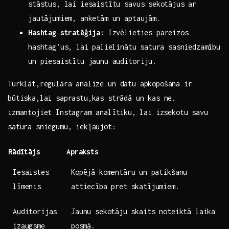
stāstus, lai ​iesaistītu savus ⁢sekotājus ar⁢
jautājumiem, anketām​ un aptaujām.
Hashtag stratēģija:
Izvēlieties pareizos
hashtag’us, lai⁤ palielinātu⁢ satura sasniedzamību
un piesaistītu jaunu auditoriju.
Turklāt,regulāra analīze un datu apkopošana ir
būtiska,lai saprastu,kas⁤ strādā un ‌kas ne.
izmantojiet Instagram⁣ analītiku, ⁢lai izsekotu savu ​
satura ‌sniegumu,‌ iekļaujot:
Rādītājs
Apraksts
Iesaistes
Kopējā komentāru un⁤ patikšanu
līmenis
attiecība pret skatījumiem.
Auditorijas
Jaunu sekotāju ⁣skaits noteiktā laika
izaugsme
⁢posmā.