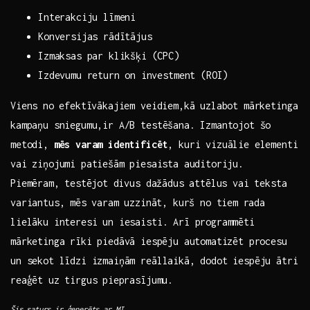
Interakciju līmeni
Konversijas ‍rādītājus
Izmaksas par‌ klikšķi‌ (CPC)
Izdevumu‍ return⁢ on investment‌ (ROI)
Viens ⁢no‌ efektīvākajiem veidiem,kā uzlabot mārketinga‌
kampaņu sniegumu,ir A/B testēšana. ​Izmantojot šo
metodi,
mēs ‌varam identificēt
, kuri vizuālie elementi
‍vai ziņojumi patiešām ⁣piesaista ‌auditoriju.‍
Piemēram, ⁤testējot⁢ divus​ dažādus attēlus vai teksta
variantus, mēs⁢ varam ⁤uzzināt, kurš no‌ tiem ⁤rada
lielāku interesi un iesaisti. Arī programmēti
mārketinga ‍rīki piedāvā⁤ iespēju automatizēt ‍procesu
un sekot ‌līdzi izmaiņām‌ reāllaikā, dodot iespēju ātri
reaģēt‌ uz tirgus ⁤pieprasījumu.
Šis⁢ saturs ir ģenerēts ar MI.