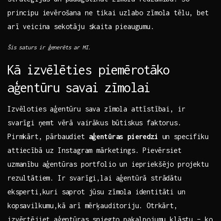
principu​ ievērošana ne tikai uzlabo ​zīmola tēlu, bet
arī ‌veicina​ sekotāju skaita ⁢pieaugumu.
Šis saturs ‍ir ‍ģenerēts ar ⁣MI.
Kā izvēlēties piemērotāko‌
aģentūru savai zīmolai
Izvēloties aģentūru sava ⁢zīmola attīstībai, ir
svarīgi ⁤ņemt vērā vairākus būtiskus faktorus.
Pirmkārt, pārbaudiet
aģentūras pieredzi
un specifiku
attiecībā uz⁤ Instagram mārketings.⁣ Pievērsiet
uzmanību aģentūras portfolio un iepriekšējo projektu
rezultātiem.‌ Ir svarīgi,lai aģentūrā strādātu
eksperti,kuri saprot jūsu zīmola identitāti un
kopsavilkumu,kā⁣ arī mērķauditoriju. Otrkārt,
izvērtējiet⁢ aģentūras sniegto pakalpojumu klāstu – ko