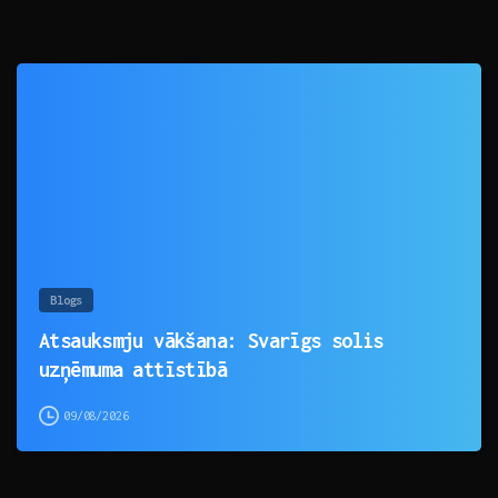
0
Blogs
Atsauksmju vākšana: Svarīgs solis
uzņēmuma attīstībā
09/08/2026