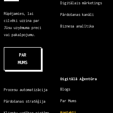
Digitālais mārketings
Rūpējamies, lai
Pārdošanas kanāli
cilvēki uzzina par
Biznesa analītika
Jūsu uzņēmuma preci
vai pakalpojumu.
PAR
MUMS
Digitālā Aģentūra
Blogs
Procesu automatizācija
Par Mums
Pārdošanas stratēģija
Kontakti
Klientu vadības sistēma