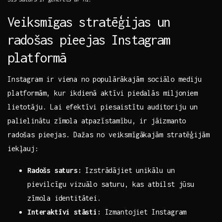
Veiksmīgas stratēģijas ‌un
‌radošas pieejas ‌Instagram
‌platformā
Instagram‌ ir ​viena no populārākajām sociālo mediju
platformām,‍ kur ikdienā aktīvi​ piedalās miljoniem
‌lietotāju. Lai efektīvi piesaistītu ‍auditoriju‌ un
⁢palielinātu zīmola⁣ atpazīstamību,‌ ir jāizmanto
radošas pieejas. Dažas​ no veiksmīgākajām⁣ stratēģijām
iekļauj:
Radošs⁢ saturs:
Izstrādājiet unikālu un⁣
pievilcīgu vizuālo saturu, kas ⁢atbilst jūsu
zīmola ⁣identitātei.
Interaktīvi ⁣stāsti:
Izmantojiet Instagram