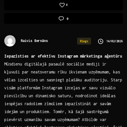
0
0
Raivis Bernāns
14/02/2026
Blogs
Iepazīsties ‌ar efektīvu Instagram mārketinga aģentūru
Mūsdienu digitālajā ⁤pasaulē sociālie mediji⁢ ir‌
kļuvuši par neatsveramu rīku ‍ikvienam ⁣uzņēmumam, kas
vēlas izcelties⁣ un sasniegt plašāku auditoriju. Starp
visām platformām Instagram izceļas ⁤ar savu vizuālo
pievilcību​ un dinamisko saturu, ‌nodrošinot ideālas
iespējas radošiem zīmoliem‍ iepazīstināt ar savām​
idejām un produktiem. Tomēr,​ kā šajā⁤ sastrēgumā
pievērst uzmanību savam uzņēmumam? Atbilde var