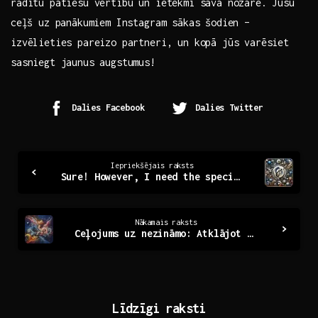
radītu patiesu vērtību un‍ ietekmi ‍savā nozarē. Jūsu
⁤ceļš uz panākumiem Instagram​ sākas ​šodien – ​
izvēlieties pareizo partneri, un kopā jūs varēsiet
sasniegt ‌jaunus augstumus!
Dalies Facebook
Dalies Twitter
Continue
Iepriekšējais raksts
Sure! However, I need the specific topic or subject you’d like the title to be about, as you’ve indicated it remains blank. Could you please provide that information?
Reading
Nākamais raksts
Ceļojums uz nezināmo: Atklājot slepenās pasaule
Līdzīgi raksti