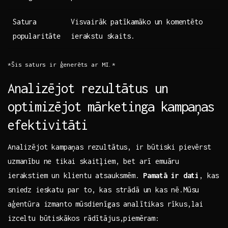
Satura
Visvairāk patīkamāko un⁣ komentēto
⁤popularitāte
ierakstu skaits.
*Šis saturs ir ģenerēts ar MI.*
Analizējot rezultātus un
optimizējot⁤ mārketinga kampaņas⁣
efektivitāti
Analizējot‌ kampaņas rezultātus, ir ‍būtiski pievērst ​
uzmanību ne tikai skaitļiem, bet ‍arī emuāru
ierakstiem un‌ klientu⁤ atsauksmēm.
Pamatā ir dati
,⁣ kas⁣
sniedz ieskatu par to, kas strādā un kas nē.Mūsu
aģentūra izmanto ‌mūsdienīgas‍ analītikas rīkus,lai
izceltu​ būtiskākos rādītājus,piemēram: