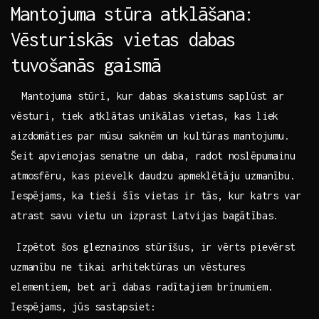
Mantojuma stūra atklāšana:
Vēsturiskās vietas dabas
tuvošanās gaismā
⁢ ⁤ Mantojuma stūrī, kur dabas skaistums saplūst‌ ar
vēsturi, tiek atklātas unikālas vietas, kas liek
aizdomāties par mūsu ‌saknēm un kultūras⁣ mantojumu.⁢
Šeit apvienojas senatne un⁢ daba, radot ‍noslēpumainu
atmosfēru, kas pievelk daudzu apmeklētāju uzmanību.
Iespējams, ka tieši šīs vietas ir tās, kur⁢ katrs var
atrast savu vietu un izprast Latvijas bagātības.
​ Izpētot šos gleznainos stūrīšus, ir vērts pievērst
uzmanību ne tikai⁤ arhitektūras un vēstures
elementiem, ‍bet arī dabas radītajiem brīnumiem.
Iespējams, jūs sastapsiet: ⁢