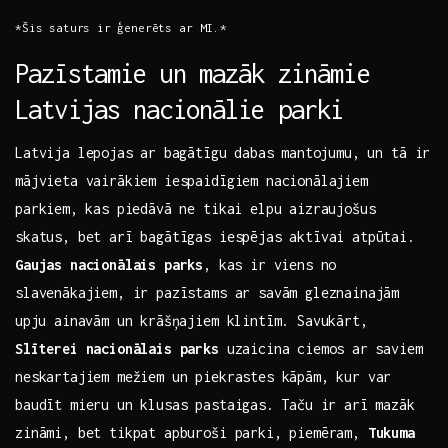
*Šis saturs ir ⁤ģenerēts ar MI.*
Pazīstamie un mazāk zināmie
Latvijas nacionālie parki
Latvija lepojas⁢ ar bagātīgu dabas ⁤mantojumu, un‌ tā ir
mājvieta vairākiem iespaidīgiem nacionālajiem
parkiem,⁣ kas piedāvā ‍ne tikai elpu aizraujošus
skatus, bet arī bagātīgas iespējas aktīvai atpūtai.
Gaujas nacionālais parks
,⁢ kas ir‌ viens no
slavenākajiem, ir pazīstams ar savām gleznainajām
⁣upju ainavām ‍un krāšņajiem‍ klintīm. ‍Savukārt,
Slīterei nacionālais parks
uzaicina ciemos ar ⁤saviem
neskartajiem mežiem un piekrastes kāpām, kur var
baudīt mieru un klusas pastaigas.⁣ Taču ‌ir ⁤arī mazāk
zināmi, bet tikpat apburoši parki, piemēram,
Tukuma