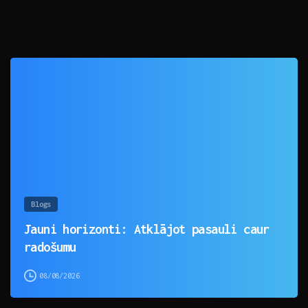
0
Blogs
Jauni horizonti: Atklājot pasauli caur
radošumu
08/08/2026