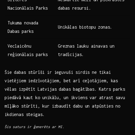
Nacionālais Parks
dabas resursi.
Tukuma novada
Unikālas biotopu ​zonas.
Dabas parks
Veclaicēnu
Greznas ⁢lauku ainavas un
reģionālais parks
tradīcijas.
Šie dabas stūrīši ir ieguvuši sirdis ne tikai
⁤vietējiem iedzīvotājiem, bet arī ceļotājiem, kas
vēlas izpētīt Latvijas dabas bagātības.⁢ Katrs parks
piedāvā kaut ko unikālu, un ikviens var atrast savu
mīļāko stūrīti, kur izbaudīt dabu un atpūsties no
ikdienas​ steigas.
Šis saturs ir ģenerēts‌ ar MI.