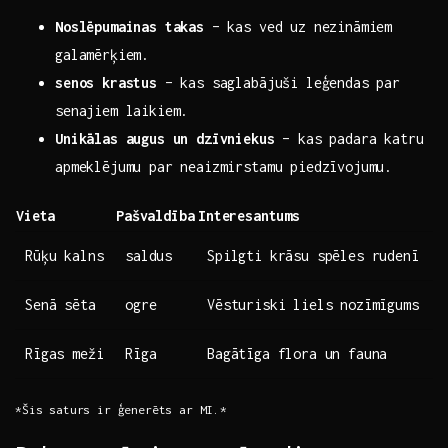
Noslēpumainas takas
– kas ved uz nezināmiem
galamērķiem.
senos krastus
– kas saglabājuši leģendas par
senajiem laikiem.
Unikālas augus un ​dzīvniekus
– kas padara katru
apmeklējumu par neaizmirstamu piedzīvojumu.
Vieta
Pašvaldība
Interesantums
Rūķu kalns
saldus
Spilgti krāsu spēles rudenī
Senā sēta
ogre
Vēsturiski liels nozīmīgums
Rīgas meži
Rīga
Bagātīga flora un fauna
*Šis saturs ir ģenerēts ⁤ar MI.*