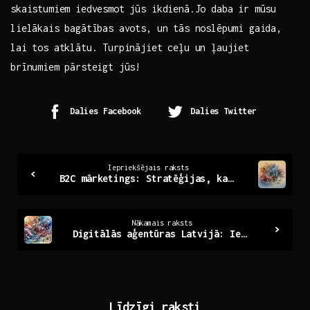
skaistumiem iedvesmot jūs ikdienā.Jo daba ir mūsu
lielākais bagātības avots, un tās noslēpumi gaida,
lai tos atklātu. Turpinājiet ceļu un ļaujiet
brīnumiem pārsteigt jūs!
Dalies Facebook
Dalies Twitter
Continue
Iepriekšējais raksts
B2C mārketings: Stratēģijas, kas uzrunā patērētājus
Reading
Nākamais raksts
Digitālās aģentūras Latvijā: Ietekme un attīstība mūsdienās
Līdzīgi raksti