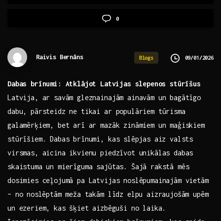
0
Raivis Bernāns
09/01/2026
Blogs
Dabas brīnumi: Atklājot⁢ Latvijas slepenos stūrīšus
Latvija, ar ‌savām gleznainajām ainavām un bagātīgo
dabu, pārsteidz ne tikai ar populāriem tūrisma
galamērķiem, bet arī​ ar mazāk zināmiem un maģiskiem
stūrīšiem. Dabas brīnumi, kas⁢ slēpjas aiz valsts
virsmas, aicina ikvienu piedzīvot unikālas​ dabas
skaistuma un mierīguma sajūtas. Šajā rakstā mēs
dosimies ceļojumā pa Latvijas noslēpumainajām vietām
– no⁤ noslēptām meža takām ‍līdz elpu aizraujošām upēm
un ezeriem, kas šķiet⁣ aizbēguši no laika.