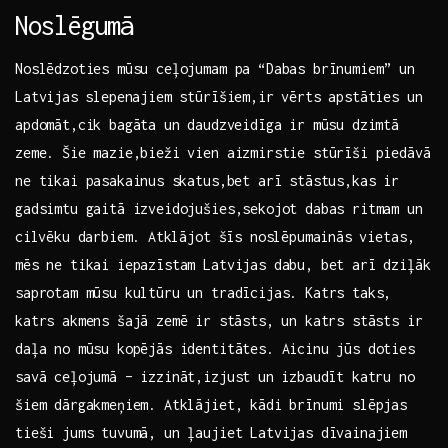
Noslēgumā
Noslēdzoties mūsu ceļojumam pa “Dabas brīnumiem” un
Latvijas ⁢slepenajiem stūrīšiem,ir vērts apstāties ⁢un
apdomāt,cik bagāta un⁣ daudzveidīga ir mūsu dzimtā
‌zeme. Šie mazie,bieži ‌vien aizmirstie stūrīši piedāvā
ne ‍tikai pasakainus ⁤skatus,bet arī stāstus,kas ir
gadsimtu gaitā izveidojušies,sekojot dabas ritmam‍ un
⁣cilvēku darbiem.⁢ Atklājot šīs noslēpumainās ⁤vietas,
mēs ne tikai iepazīstam Latvijas dabu, bet arī dziļāk
saprotam mūsu kultūru un tradīcijas. Katrs taks,
katrs akmens šajā zemē ir ⁤stāsts, un katrs stāsts ir
daļa no mūsu kopējās identitātes. Aicinu ​jūs doties
savā ceļojumā – izzināt,izjust⁣ un izbaudīt katru no
šiem dārgakmeņiem. Atklājiet, kādi brīnumi slēpjas
tieši jums tuvumā, un ļaujiet Latvijas dīvainajiem