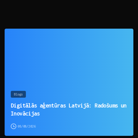
0
Blogs
Digitālās aģentūras Latvijā: Radošums un
Inovācijas
08/08/2026