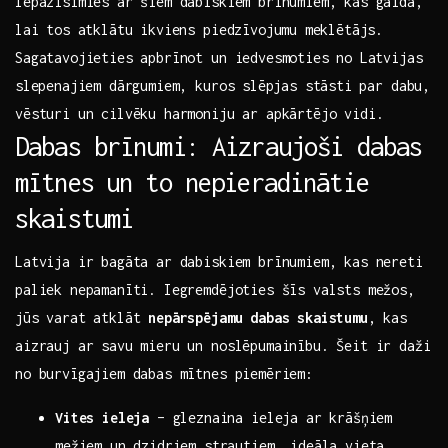
Iepazīsimies ar šiem dabiskiem brīnumiem, kas gaida,
lai tos ⁢atklātu ikviens piedzīvojumu⁢ meklētājs.
Sagatavojieties apbrīnot un iedvesmoties no⁢ Latvijas
⁢slepenajiem dārgumiem, kuros⁤ slēpjas stāsti ⁢par dabu,
vēsturi un cilvēku harmoniju ar apkārtējo vidi.
Dabas brīnumi: Aizraujoši ​dabas‌
mītnes⁣ un to nepieradinātie
skaistumi
Latvija ​ir bagāta ar dabiskiem brīnumiem, kas nereti
paliek nepamanīti. Iegremdējoties šīs valsts mežos,
jūs varat‌ atklāt
nepārspējamu dabas skaistumu
, kas
aizrauj ar savu mieru un noslēpumainību. Šeit ir daži
no burvīgajiem dabas mītnes piemēriem:
Vites ieleja
– gleznaina ieleja ar krāšņiem
mežiem un dzidriem strautiem, ideāla vieta