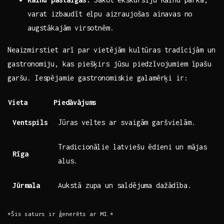
varat izbaudīt elpu aizraujošas ainavas no
augstākajām virsotnēm.
Neaizmirstiet arī par vietējām kultūras tradīcijām ⁣un⁣
gastronomiju, kas piešķirs jūsu‍ piedzīvojumiem ​īpašu
garšu. Iespējamie gastronomiskie ⁣galamērķi ir:
Vieta
Piedāvājums
Ventspils
Jūras veltes ar svaigām garšvielām.
Tradicionālie latviešu ēdieni un mājas
Rīga
alus.
Jūrmala
Aukstā zupa un saldējuma dažādība.
*Šis saturs ir ģenerēts ar​ MI.*