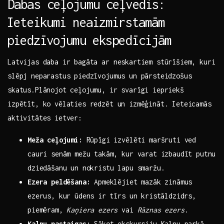
Dabas ceļojumu ceļvedis:
⁣Ieteikumi ‍neaizmirstamām
⁣piedzīvojumu ekspedīcijām
Latvijas daba ir bagāta ar neskartiem stūrīšiem, kuri
slēpj neparastus piedzīvojumus un pārsteidzošus
skatus.Plānojot ceļojumu,‍ ir svarīgi iepriekš
izpētīt, ko vēlaties redzēt un izmēģināt. Ieteicamās
aktivitātes ietver:
Meža ‍ceļojumi:
Rūpīgi izvēlēti maršruti​ ved
cauri senām mežu takām, kur varat izbaudīt ‌putnu
dziedāšanu un nokristu lapu smaržu.
Ezera peldēšana:
Apmeklējiet mazāk zināmus
ezerus, kur ūdens⁤ ir tīrs un kristāldzidrs,
piemēram,
Kaņiera‍ ezers
vai
Rāznas ezers
.
Kalnu pastaigas:
Sākot ekskursiju Kalnu parkā,