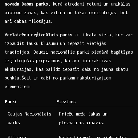
novada Dabas ⁤parks
, kurā atrodami retumi un unikālas
biotopu zonas, kas vilina ne tikai ornitologus, bet
arī dabas ‌mīļotājus.
Veclaicēnu reģionālais parks
ir ideāla vieta,⁤ kur var
izbaudīt lauku klusumu un iepazīt vietējās
tradīcijas. Daudzi nacionālie parki piedāvā bagātīgas
izglītojošas programmas, kā arī interaktīvas‌
ekskursijas, kas palīdz iepazīt dabu no⁤ jauna skatu ​
punkta.Šeit ir daži⁢ no parkam raksturīgajiem
elementiem:
Parki
Piezīmes
Gaujas Nacionālais
Priežu meža takas un
parks
gleznainas ainavas.
Slīteres
Neskartie meži un piekrastes