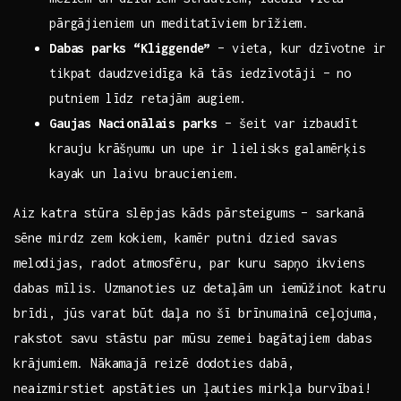
pārgājieniem un meditatīviem brīžiem.
Dabas parks “Kliggende”
– vieta, kur dzīvotne ir
tikpat daudzveidīga kā tās ⁤iedzīvotāji – no
putniem‍ līdz retajām augiem.
Gaujas Nacionālais parks
– šeit var izbaudīt
krauju krāšņumu un upe ir lielisks galamērķis‌
kayak un‍ laivu braucieniem.
Aiz‍ katra stūra slēpjas kāds pārsteigums – sarkanā
sēne mirdz zem kokiem, kamēr putni dzied savas
melodijas, radot‌ atmosfēru, ⁤par kuru ‌sapņo⁢ ikviens
‌dabas mīlis.⁢ Uzmanoties uz detaļām un iemūžinot katru
brīdi, jūs varat būt daļa no šī brīnumainā ceļojuma,
rakstot savu stāstu‌ par mūsu zemei bagātajiem dabas
⁣krājumiem. Nākamajā reizē dodoties dabā,
neaizmirstiet apstāties un ļauties mirkļa burvībai!