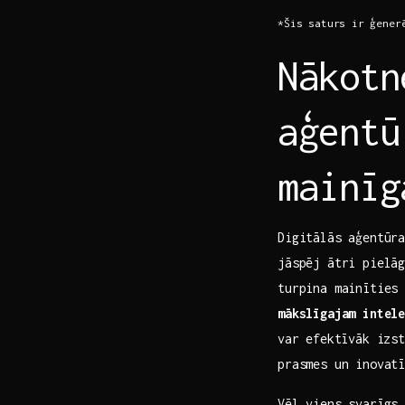
*Šis saturs ir ⁢ģener
Nākotn
aģentū
mainīg
Digitālās aģentūr
jāspēj ātri pielā
turpina mainīties 
mākslīgajam intele
⁤var efektīvāk izs
prasmes un inovatī
Vēl viens svarīgs