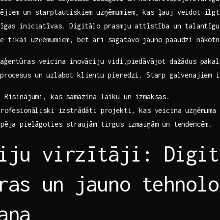
tējiem un starptautiskiem uzņēmumiem, kas ļauj veidot ilgt
pīgas iniciatīvas. Digitālo ‍prasmju attīstība un talantīg
ne tikai uzņēmumiem, bet arī sagatavo jauno paaudzi nākotn
aģentūras veicina ⁣inovāciju vidi,piedāvājot dažādus pakal
procesus un uzlabot klientu ⁤pieredzi. Starp galvenajiem 
:
​Risinājumi, kas samazina laiku un izmaksas.
rofesionāliski‍ izstrādāti projekti, kas veicina uzņēmuma 
pēja pielāgoties straujām tirgus izmaiņām un tendencēm.
iju virzītāji: Digit
ūras un jauno tehnol
ana