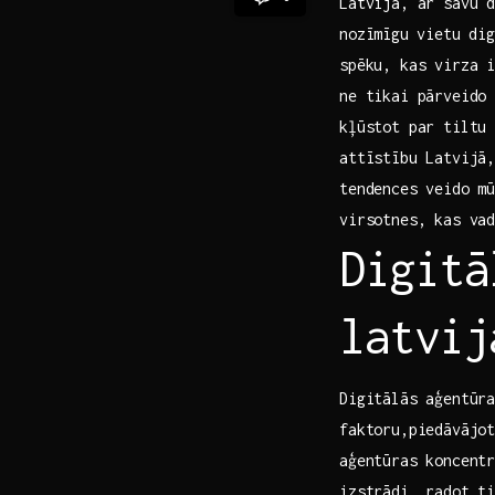
Latvija, ar savu d
​nozīmīgu⁢ vietu​ 
spēku, kas virza i
ne tikai pārveido 
kļūstot par tiltu 
attīstību Latvijā,
tendences veido mū
virsotnes, kas vad
Digitā
latvij
Digitālās aģentūra
faktoru,piedāvājot
aģentūras koncentr
izstrādi, radot ti