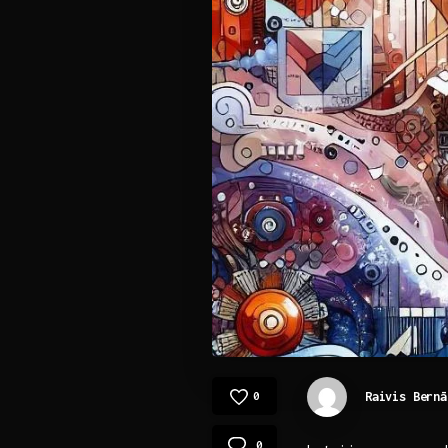
Raivis Bernā
0
0