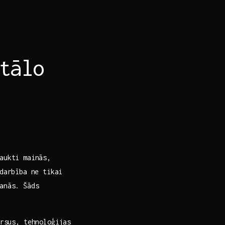
tālo
aukti mainās,
darbība ne tikai‌
anās. Šāds⁢
rsus, tehnoloģijas