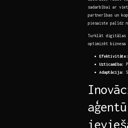
sadarbībai ar vie
partnerības⁣ un ko
piesaiste palīdz 
Turklāt digitālas 
optimizēt biznesa 
Efektivitāte
Uzticamība:
P
Adaptācija:
S
Inovāc
‌aģent
ievieš