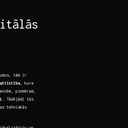
itālās
umus, tām ir
attīstība
,‌ kura
dencēm, piemēram,
i
. Tādējādi tās
as tehniskās
idualizāciju un