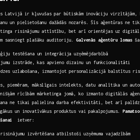
s ​Latvijā⁢ ir kļuvušas⁣ par būtiskām inovāciju virzītājām, 
anu un pielietošanu dažādās nozarēs. Šīs​ aģentūras ⁣ne ti
tinga risinājumu attīstību, bet arī orientējas uz digitāl
em sasniegt‌ plašāku auditoriju.
Galvenās aģentūru lomas
‍ša
ģiju ‍testēšana un integrācija uzņēmējdarbībā
ājumu izstrāde,⁣ kas apvieno dizainu un funkcionalitāti
edzes uzlabošana, izmantojot personalizācijā balstītus ris
s, piemēram, mākslīgais ⁤intelekts, datu analītika un aut
nišķām ‍rīcībām mārketinga jomā, ko izmanto digitālās aģen
šana‍ ne tikai palielina ‌darba efektivitāti, bet arī palīdz
īgākus un inovatīvākus produktus vai pakalpojumus.
Pamatso
ešanai
​ ietver:
 risinājumu izvērtēšana atbilstoši uzņēmuma vajadzībām