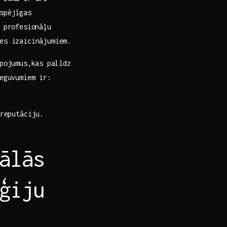
spējīgas
u profesionāļu
es izaicinājumiem.
pojumus,kas ⁣palīdz
ieguvumiem ir:
reputāciju.
ālās
oģiju