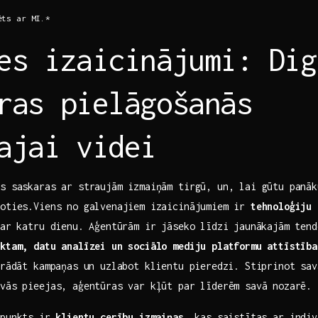
ēts ar MI.*
es izaicinājumi: Dig
ras pielāgošanās
ajai videi
as saskaras ar straujām izmaiņām tirgū, un, lai gūtu panāk
goties.Viens no galvenajiem izaicinājumiem ir
tehnoloģiju 
ar⁢ katru dienu. Aģentūrām ir jāseko līdzi ‌jaunākajām ten
ktam, datu analīzei un sociālo mediju ​platformu attīstība
trādāt kampaņas un uzlabot klientu pieredzi. Stiprinot sav
vās pieejas, aģentūras‌ var​ kļūt par līderēm savā nozarē.
 punkts ir⁤
klientu cerību izmaiņas
, kas saistītas ar indiv