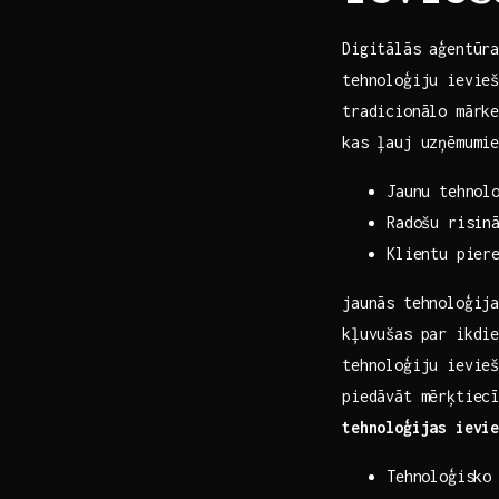
Digitālās aģentūra
tehnoloģiju ievieš
tradicionālo mārke
kas ļauj uzņēmumi
Jaunu tehnolo
Radošu ‌risin
Klientu pier
jaunās tehnoloģija
kļuvušas par ikdie
‌tehnoloģiju ‌ievie
piedāvāt mērķtiec
tehnoloģijas ievi
Tehnoloģisko