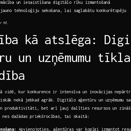
mācība⁢ un iesaistīšana digitālo rīku izmantošanā
 jauno tehnoloģiju sekošana, lai saglabātu konkurētspēju
r MI.
ība kā atslēga: Digi
ru un uzņēmumu tīkla
dība
jā vidē, kur konkurence ir intensīva un inovācijas nepārtr
tiskāk nekā jebkad agrāk. ⁤Digitālo aģentūru un​ uzņēmumu sa
un produktivitāti, bet arī ļauj dalīties resursos un zināš
s nes dažādas priekšrocības, tai skaitā:
enošana:
Apvienojoties, aģentūras var kopīgi izmantot resu