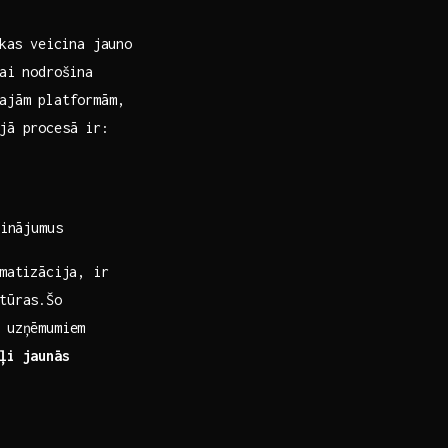
kas veicina​ jauno
kai nodrošina
ajām ​platformām,
jā procesā ir:
inājumus
omatizācija, ir
tūras.Šo
‌ uzņēmumiem
ļi jaunās