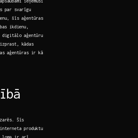
eapšaubāmi ieņēmusi
s‌ par svarīgu
enu, šīs aģentūras⁢
ības ikdienu,
m digitālo aģentūru
 izprast, kādas
jas aģentūras ir kā
ībā
zarēs. Šīs
 interneta produktu
 loma ir‍ arī