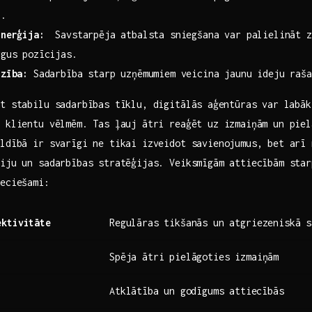
i.
inerģija:
‍ Savstarpēja atbalsta sniegšana var‍ palielināt 
rgus pozīcijas.
rzība:
Sadarbība starp ‍uzņēmumiem veicina jaunu ideju raša
t stabilu ​sadarbības tīklu, digitālās ⁤aģentūras var labā
 klientu vēlmēm. Tas ļauj ātri reaģēt uz ‌izmaiņām un pie
aldībā ir svarīgi ne tikai izveidot savienojumus, bet arī 
ciju un sadarbības stratēģijas. Veiksmīgām attiecībām star
ieciešami:
ektivitāte
Regulāras tikšanās‌ un atgriezeniskā s
Spēja ātri ​pielāgoties izmaiņām
Atklātība un⁤ godīgums⁤ attiecībās