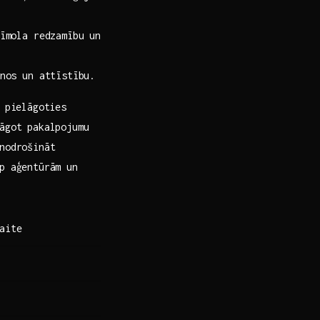
zīmola redzamību un
nos un attīstību.
k pielāgoties
lāgot pakalpojumu
nodrošināt
p aģentūrām un
aite