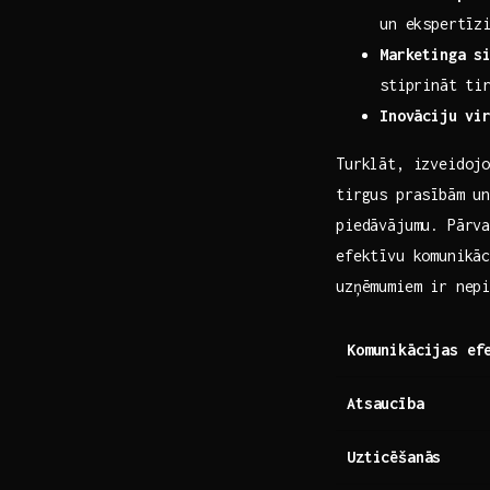
un ekspertīz
Marketinga s
stiprināt‍ ti
Inovāciju vi
Turklāt, izveidojo
tirgus prasībām un
‌piedāvājumu. Pārv
efektīvu komunikā
uzņēmumiem ir nep
Komunikācijas ef
Atsaucība
Uzticēšanās