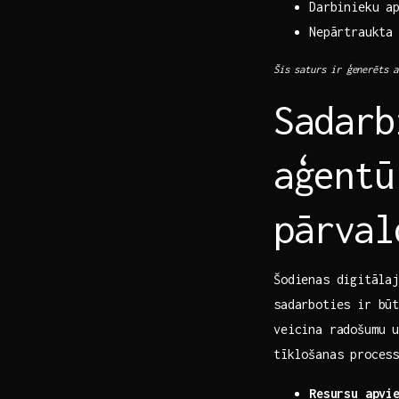
Darbinieku ap
Nepārtraukta
Šis saturs ir ģenerēts a
Sadarb
aģentū
pārval
Šodienas digitāla
‌sadarboties ir bū
veicina radošumu ‌
tīklošanas proces
Resursu ​apvi