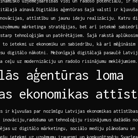
inamisko uzņēmējdarbības vidi un radošo potenciālu, ir ‍n
digitālajā ainavā.Digitālās aģentūras šajā valstī ir kļuvuša
novācijas,⁢ attīstību un jaunu ideju realizāciju. Katru di
uzņēmumu⁣ mārketinga stratēģijas, bet arī ietekmē⁤ sabiedr
starp⁤ tehnoloģijām un patērētājiem. Šajā rakstā ​aplūkosi
 to ietekmi uz ‌ekonomiku un sabiedrību, kā arī mēģināsim
su digitālo⁣ nākotni. Mežonīgajā digitālajā⁤ pasaulē Latvi
a ceļu uz modernizāciju ⁢un radošo ⁣risinājumu meklējumiem.
lās aģentūras loma
as ekonomikas attīst
s ir kļuvušas ⁢par nozīmīgu ​Latvijas ekonomikas attīstības
 inovāciju,radošuma⁤ un tehnoloģiju risinājumus dažādās no
ējas uz digitālo mārketingu, ⁢sociālo mediju plānošanu‍ un
ešu ietekmi uz uzņēmumu‌ izaugsmi un konkurētspēju.Svarīga