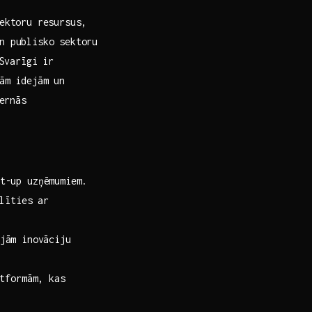
ktoru ‌resursus, ​
n publisko‍ sektoru
Svarīgi ir‌
vām idejām un
dernās
-up ​uzņēmumiem.
alīties ar
ām⁤ inovāciju
atformām, kas