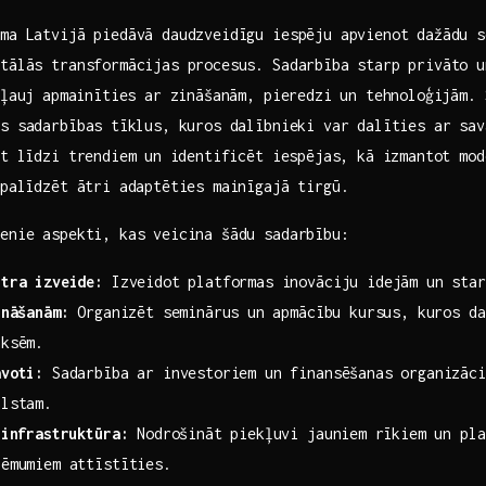
ma Latvijā piedāvā daudzveidīgu‍ iespēju apvienot ​dažādu⁢ se
tālās transformācijas ​procesus. Sadarbība starp‍ privāto u
ļauj⁤ apmainīties​ ar ‍zināšanām, ‍pieredzi un‍ tehnoloģijām.⁢ 
s sadarbības⁢ tīklus,‍ kuros dalībnieki var dalīties ar sa
ot līdzi​ trendiem ⁣un ‌identificēt iespējas, kā izmantot⁢ mo
 ⁣palīdzēt ātri adaptēties mainīgajā tirgū.
lvenie aspekti, kas veicina šādu sadarbību:
ntra izveide:
Izveidot platformas inovāciju idejām un start
ināšanām:
Organizēt ‍seminārus un ⁤apmācību kursus, kuros d
aksēm.
avoti:
Sadarbība ar investoriem un finansēšanas organizācij
alstam.
⁢infrastruktūra:
‌Nodrošināt‍ piekļuvi jauniem⁢ rīkiem un pl
ņēmumiem attīstīties.