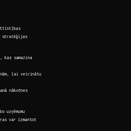
attīstības
 stratēģijas​
, kas samazina
ām, lai veicinātu⁢
anā nākotnes
bo uzņēmumu⁤
ras⁢ var izmantot