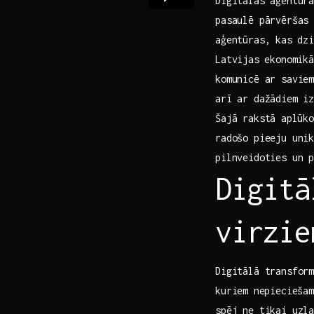
Digitālās aģentūra
pasaulē pārvēršas 
aģentūras, kas ⁣dz
Latvijas⁤ ekonomikā
komunicē ar saviem
arī ar dažādiem iz
Šajā rakstā⁤ aplūk
radošo pieeju unikā
pilnveidoties un ‍
Digitā
virzie
Digitālā transform
kuriem ⁢nepiecieša
spēj ne tikai uzla