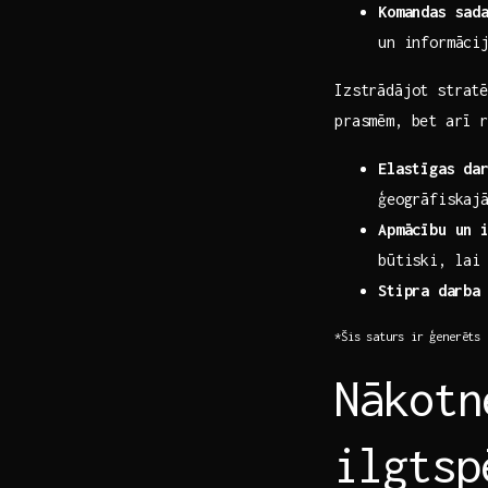
Komandas sad
un informācij
Izstrādājot​ strat
prasmēm, bet⁢ arī‍
Elastīgas ‌da
ģeogrāfiskaj
Apmācību​ un 
būtiski, lai
Stipra⁣ darba 
*Šis saturs ⁣ir ģenerēts
Nākotn
⁢ilgts