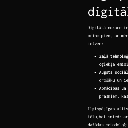
digitā
Digitālā nozare ⁣i
principiem,⁣ ar mē
ietver:
Zaļā tehnolo
oglekļa emis
Augsts sociāl
drošāku un ‌i
Apmācības un
prasmiem, kas
Ilgtspējīgas attīs
tēlu,bet sniedz ar
dažādas metodoloģi