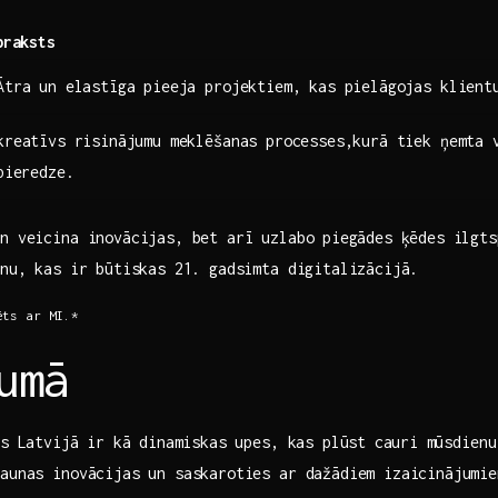
praksts
Ātra un elastīga pieeja projektiem, kas pielāgojas klient
kreatīvs risinājumu meklēšanas processes,kurā tiek ņemta v
⁢pieredze.
en veicina inovācijas, bet arī uzlabo⁤ piegādes ķēdes ilgt
nu, ⁤kas ​ir būtiskas 21. ‌gadsimta‍ digitalizācijā.
ēts ar MI.*
umā
s Latvijā​ ir kā⁢ dinamiskas upes,‌ kas plūst ⁢cauri ⁢mūsdien
jaunas inovācijas un‍ saskaroties​ ar dažādiem izaicinājumi