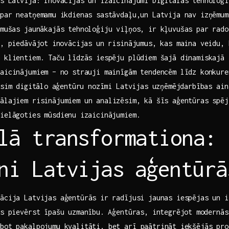
s⁤ Latvijā: Inovācijas un izaicinājumi Digitālās tehnoloģij
par neatņemamu⁣ ikdienas sastāvdaļu,un Latvija nav izņēmum
imušas jaunākajās ‌tehnoloģiju viļņos, ir kļuvušas​ par rad
, ‍piedāvājot⁣ inovācijas un risinājumus, kas maina veidu,‌ 
 klientiem. Taču ⁢līdzās iespēju‍ plūdiem šajā dinamiskajā
aicinājumiem –⁢ no strauji mainīgām ‌tendencēm līdz konkure
osim ⁤digitālo⁢ aģentūru nozīmi Latvijas ‌uzņēmējdarbības ai
lajiem risinājumiem un analizēsim, ⁣kā šīs​ aģentūras ⁣spēj 
pielāgoties mūsdienu ⁤izaicinājumiem.
lā transformationa: ‍
ni Latvijas ⁤aģentūrā
ācija Latvijas aģentūrās ir⁣ radījusi jaunas iespējas un 
ms pievērst īpašu uzmanību. ⁣Aģentūras, integrējot ⁤modernā
bot pakalpojumu kvalitāti, bet arī paātrināt⁣ iekšējās‍ pro