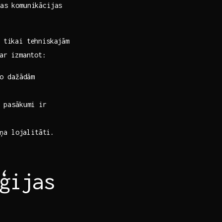
as komunikācijas
tikai‍ tehniskajām⁢
ar​ izmantot:
o dažādām⁢
pasākumi ⁢ir⁤
ņa⁢ lojalitāti.
ēģijas