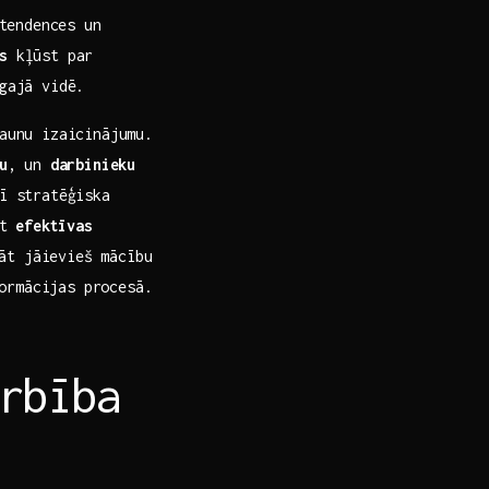
 tendences un
s
kļūst par
īgajā vidē.
jaunu izaicinājumu.
u
, un‍
darbinieku⁤
rī stratēģiska
t‍
efektīvas
klāt jāievieš mācību
formācijas procesā.
rbība