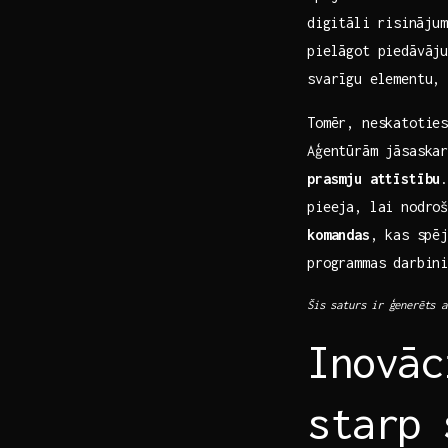
⁤digitāli ⁢risināju
pielāgot piedāvāj
svarīgu elementu, 
Tomēr, neskatoties
Aģentūrām jāsaska
prasmju attīstību
.
pieeja, ​lai nodroš
komandas
, kas ⁣spē
programmas darbini
Šis ​saturs ir⁢ ģenerēts a
Inovāc
starp 