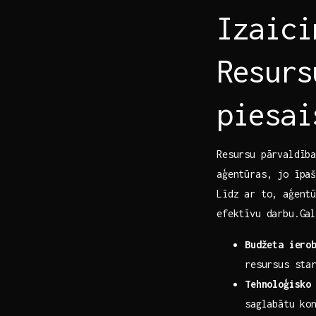
Izaici
Resurs
piesai
Resursu​ pārvaldība
aģentūras,‌ jo īpa
Līdz ar to,​ aģent
efektīvu darbu.Galv
Budžeta iero
resursus ​sta
Tehnoloģisko⁢
‌saglabātu ⁤k