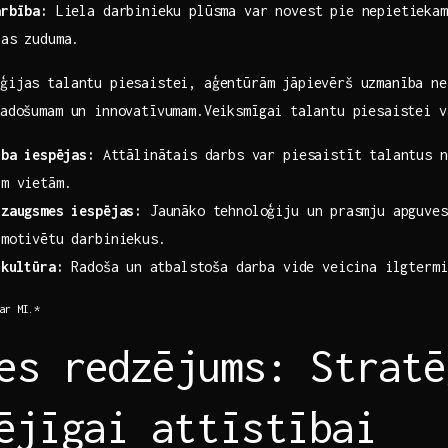
arbība:
Liela darbinieku plūsma var novest pie nepietiekam
as‍ zuduma.
ēģijas talantu piesaistei, aģentūrām⁢ jāpievērš uzmanība ne ‍
 radošumam un innovatīvumam.Veiksmīgai⁣ talantu piesaistei v
rba ⁤iespējas:
Attālinātais‍ darbs var​ piesaistīt talantus⁢ n
ām vietām.
izaugsmes iespējas:
Jaunāko tehnoloģiju un⁢ prasmju ‌apguves 
 motivētu darbiniekus.
​kultūra:
Radoša ⁣un atbalstoša darba vide veicina ilgtermi
 ar MI.*
es‌ redzējums: Strat
pējīgai attīstībai