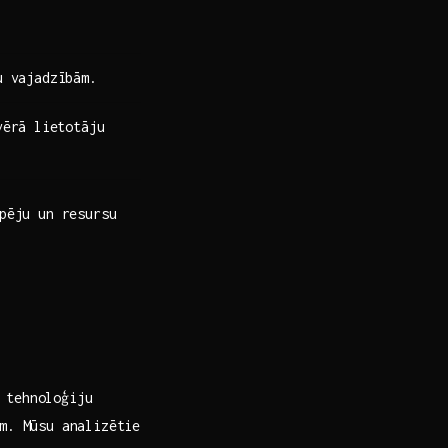
u vajadzībām.
ērā⁣ lietotāju
spēju un resursu
u tehnoloģiju
em. Mūsu analizētie