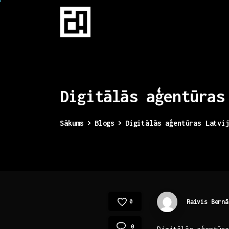
Digitālās
aģentūras
Sākums
Blogs
Digitālās aģentūras Latvi
Raivis Bernā
0
0