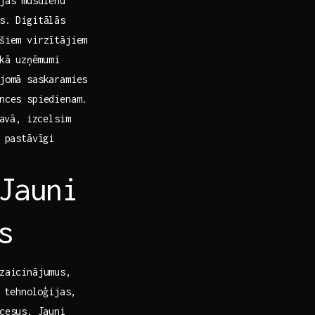
as ⁣mūsdienu⁤
s. Digitālās
ošiem virzītājiem
kā⁢ uzņēmumi
 jomā saskaramies
nces spiedienam.⁢
navā, izcelsim
‍pastāvīgi‍
Jauni​
s
izaicinājumus,
s tehnoloģijas,
cesus. ⁣Jauni