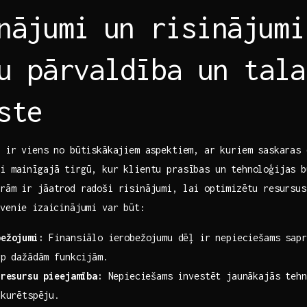
nājumi⁣ un risinājumi
u ‍pārvaldība‌ un tal
ste
 ⁣ir ​viens no ​būtiskākajiem​ aspektiem, ar kuriem saskaras 
ši mainīgajā tirgū, kur‌ klientu prasības un tehnoloģijas b
ūrām ir ​jāatrod radoši risinājumi, lai ⁢optimizētu resursu
enie ⁣izaicinājumi ‍var ⁣būt:
bežojumi:
Finansiālo ierobežojumu ‍dēļ⁢ ir nepieciešams sapr
rp⁤ dažādām funkcijām.
 resursu pieejamība:
Nepieciešams investēt jaunākajās tehn
onkurētspēju.