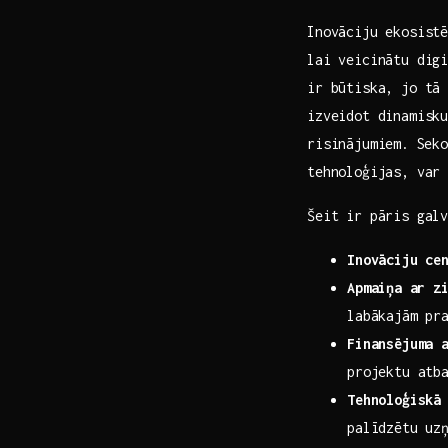
Inovāciju ekosistē
lai veicinātu digi
ir būtiska, jo tā⁢ 
izveidot dinamisku
‌risinājumiem. ⁣Sek
tehnoloģijas,‌ var
Šeit ir​ pāris ‍ga
Inovāciju ce
Apmaiņa⁤ ar z
labākajām pr
Finansējuma 
projektu atb
Tehnoloģiskā 
palīdzētu uz