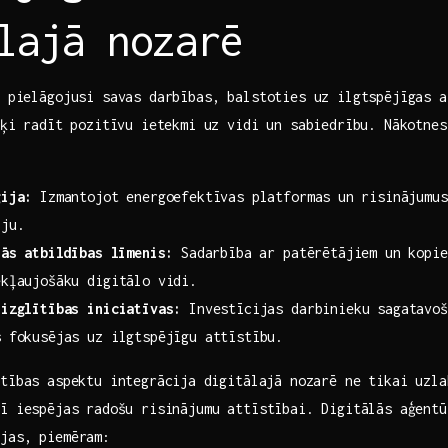
lajā nozarē
r pielāgojusi savas​ darbības, balstoties uz ilgtspējīgas 
rķi radīt ⁣pozitīvu ietekmi uz vidi un sabiedrību. Nākotnes‍
ģija:
Izmantojot energoefektīvas platformas ⁢un risinājumus
iju.
ās ⁣atbildības līmenis:
Sadarbība ar patērētājiem un kopien
ekļaujošāku‍ digitālo ‍vidi.
 izglītības iniciatīvas:
Investīcijas darbinieku sagatavoš
‍ fokusējas uz‍ ilgtspējīgu attīstību.
tības ⁣aspektu integrācija ⁤digitālajā nozarē ne tikai ‍uzla
ī iespējas ⁣radošu risinājumu attīstībai. Digitālās aģentū
jas, ‌piemēram: