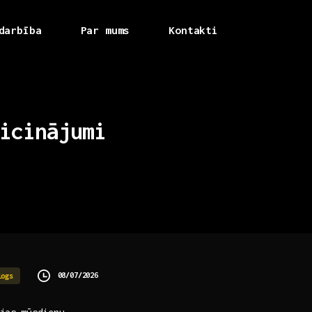
darbība
Par mums
Kontakti
icinājumi
08/07/2026
logs