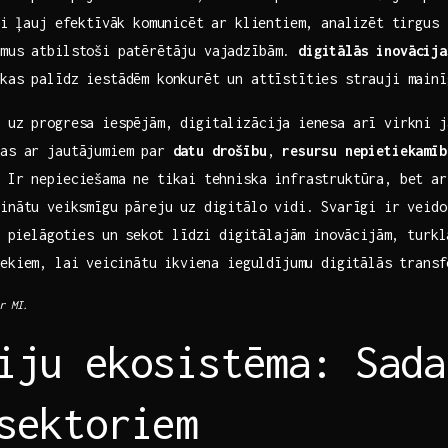
mi ļauj efektīvāk komunicēt ar⁣ klientiem, analizēt ‌tirgus​
umus atbilstoši patērētāju vajadzībām.
digitālās inovācija
kas ​palīdz iestādēm konkurēt un ⁤attīstīties strauji main
 uz progresa iespējām, ‌digitalizācija⁢ ienesa arī virkni 
ras ar jautājumiem​ par
datu drošību
,⁤
resursu ⁢nepietiekamīb
 Ir nepieciešama​ ne tikai⁣ tehniska infrastruktūra, bet a
inātu ⁤veiksmīgu‍ pāreju uz digitālo vidi.⁢ Svarīgi⁣ ir veido
j⁢ pielāgoties‍ un⁤ sekot‌ līdzi⁤ digitālajām inovācijām, tur
ekiem,⁣ lai⁢ veicinātu⁣ ikviena ieguldījumu ‍digitālās⁢ trans
r‍ MI.
iju ekosistēma: Sada
sektoriem