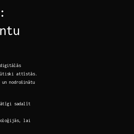
:
antu
digitālās ​
ūtiski attīstās.‍
s un nodrošinātu
ātīgi ‌sadalīt
oloģijās, lai