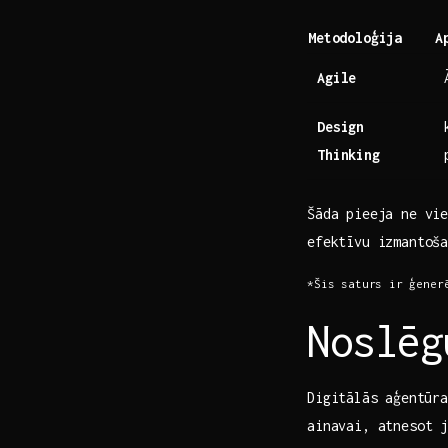
Metodoloģija
A
Agile
Design⁤
Thinking
Šāda pieeja ne ​vi
efektīvu​ izmantoša
*Šis saturs ir ⁤ģener
Noslēg
Digitālās ⁤aģentūra
ainavai, ‍atnesot 