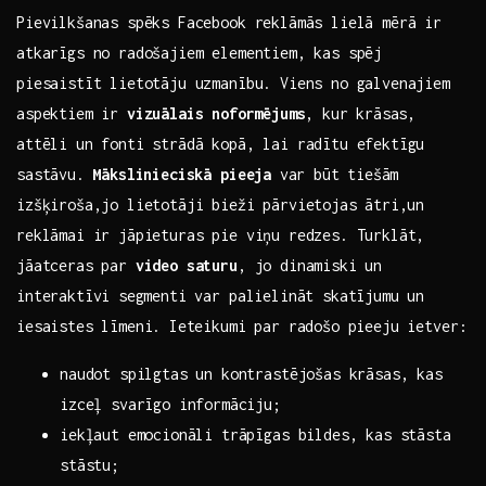
Pievilkšanas spēks Facebook reklāmās lielā mērā ir
atkarīgs no radošajiem elementiem, kas spēj
piesaistīt lietotāju uzmanību. Viens no galvenajiem
aspektiem ‍ir
vizuālais ⁣noformējums
, ⁢kur ‌krāsas,
attēli un fonti strādā kopā, lai radītu efektīgu
sastāvu.⁣
Mākslinieciskā pieeja
⁢var ⁤būt tiešām
izšķiroša,jo lietotāji bieži pārvietojas ⁢ātri,un⁢
reklāmai ir jāpieturas pie‌ viņu redzes. Turklāt,
jāatceras par
video saturu
, jo dinamiski un
interaktīvi ⁢segmenti var palielināt skatījumu​ un
iesaistes līmeni.⁢ Ieteikumi par radošo pieeju ietver:⁤
naudot spilgtas un kontrastējošas ‍krāsas, kas
izceļ svarīgo ‌informāciju;
iekļaut emocionāli trāpīgas ‍bildes, kas‌ stāsta‌
stāstu;