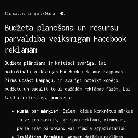
Šis saturs ir ģenerēts ar MI.
Budžeta plānošana un resursu
pārvaldība ‌veiksmīgām Facebook
reklāmām
Budžeta plānošana ⁤ir⁢ kritiski svarīga, lai
nodrošinātu veiksmīgas Facebook reklāmas kampaņas.
Pirms uzsākt ‌kampaņu, ir svarīgi noteikt⁣ kopējo
budžetu​ un sadalīt⁣ to uz dažādām reklāmas fāzēm. Lai
tas ⁣būtu ‍efektīvs,‍ ņem ‍vērā:
Runāt par mērķiem:
Izlem, kādus konkrētus⁣ mērķus
tu vēlies sasniegt ar savu ‍reklāmu, piemēram,
palielināt pārdošanu vai‌ zīmola atpazīstamību.
Izvēlēties formātus:
Apsver dažādus reklāmas