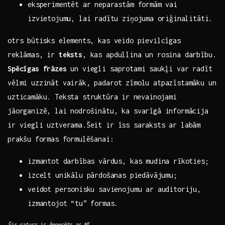
eksperimentēt ar neparastām formām vai⁤
izvietojumu, ‍lai radītu‍ ziņojuma⁢ oriģinalitāti.
otrs ⁣būtisks elements, kas veido pievilcīgas
reklāmas, ir
teksts
, kas‌ apdullina‍ un rosina darbību.
Spēcīgas frāzes
un viegli saprotami ⁣saukļi ‍var radīt
vēlmi uzzināt vairāk, padarot zīmolu atpazīstamāku un
uzticamāku.‍ Teksta struktūra⁤ ir⁣ nevainojami
jāorganizē, lai nodrošinātu, ka svarīgā informācija
ir viegli uztverama.Šeit ir īss saraksts ar ‍labām ​
prakšu⁤ formas formulēšanai:
izmantot darbības vārdus, kas mudina​ rīkoties;
izcelt unikālu‌ pārdošanas⁢ piedāvājumu;
veidot personisku savienojumu ar auditoriju,
izmantojot “tu” formas.
Šis‌ saturs ir ⁣ģenerēts ⁢ar MI.