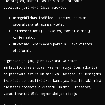
lietotājiem, kuriem tās ir visatbilstošākās.
Ieteicams ņemt vērā šādus aspektus:
Demogrāfiskās īpašības:
‍ vecums, dzimums,
ģeogrāfiskā atrašanās vieta.
Intereses:
⁤hobiji, izvēles, sociālie mediji,
kuriem⁢ sekot.
Uzvedība:
iepirkšanās paradumi, aktivitātes
platformā.
Segmentācija ļauj jums izveidot vairākas
mērķauditorijas grupas, kas var​ atšķirties atkarībā
no piedāvātā satura un mērķiem. ⁢Tādējādi⁢ ir iespējams
izstrādāt personalizētākas kampaņas, kas lielākā mērā
piesaista potenciālo ⁤klientu ‍uzmanību. Piemēram,
varat izmantot ‌šādu segmentācijas⁢ pieeju: