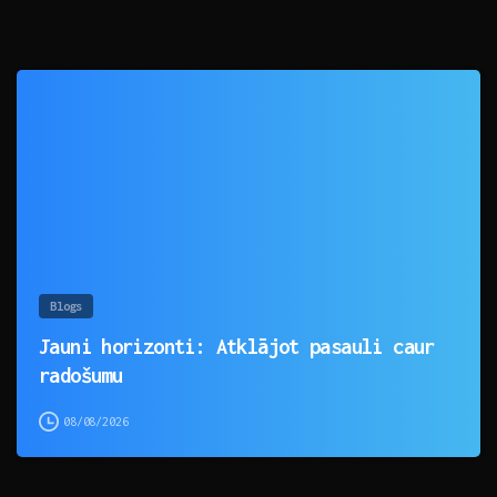
0
Blogs
Jauni horizonti: Atklājot pasauli caur
radošumu
08/08/2026