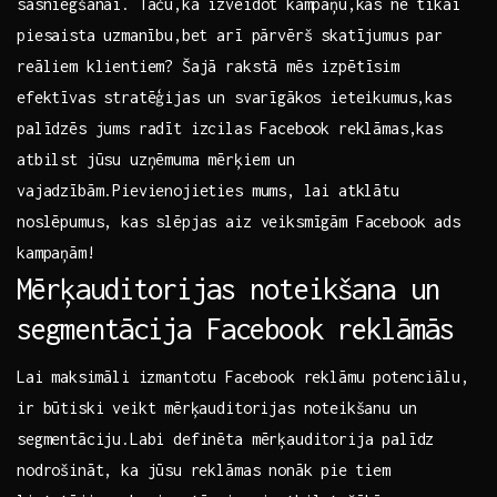
sasniegšanai. Taču,kā izveidot⁢ kampaņu,kas ne tikai
piesaista ⁢uzmanību,bet arī pārvērš ‍skatījumus par
reāliem klientiem? Šajā rakstā mēs izpētīsim
efektīvas stratēģijas un ⁤svarīgākos ieteikumus,kas
palīdzēs jums‌ radīt‌ izcilas⁣ Facebook reklāmas,kas
atbilst jūsu uzņēmuma​ mērķiem un
vajadzībām.Pievienojieties mums, ⁤lai atklātu‍
noslēpumus, kas slēpjas aiz veiksmīgām Facebook‌ ads​
kampaņām!
Mērķauditorijas noteikšana un
segmentācija Facebook ‍reklāmās
Lai ⁤maksimāli izmantotu Facebook reklāmu potenciālu,
ir būtiski veikt ⁣mērķauditorijas noteikšanu un
segmentāciju.Labi definēta​ mērķauditorija palīdz⁤
nodrošināt, ka jūsu ⁢reklāmas nonāk pie⁤ tiem