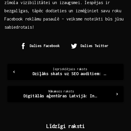
zīmola ⁢vizibilitātei un izaugsmei. Iespējas ir
bezgalīgas, tāpēc dodieties un izmēģiniet savu roku
Facebook reklāmu pasaulē – veiksme noteikti būs jūsu
⁢sabiedrotais!
Dalies Facebook
Dalies Twitter
Continue
Iepriekšējais raksts
Dziļāks skats uz SEO auditiem: vai tava mājaslapa ir gatava?
Reading
Nākamais raksts
Digitālās aģentūras Latvijā: Inovācijas un izaicinājumi
Līdzīgi raksti