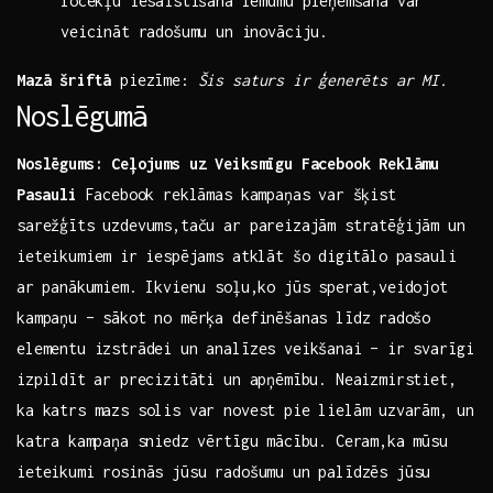
locekļu iesaistīšana lēmumu pieņemšanā var
veicināt radošumu un inovāciju.
Mazā šriftā
piezīme:
Šis saturs ir ⁣ģenerēts ar MI.
Noslēgumā
Noslēgums: ‍Ceļojums uz Veiksmīgu Facebook Reklāmu
⁢Pasauli
Facebook reklāmas kampaņas var‍ šķist
sarežģīts‌ uzdevums,taču ar pareizajām stratēģijām⁤ un
ieteikumiem ir ⁤iespējams atklāt ‌šo ⁣digitālo pasauli
ar ⁢panākumiem. Ikvienu‍ soļu,ko jūs sperat,veidojot​
kampaņu – ‌sākot no mērķa definēšanas līdz⁢ radošo
elementu izstrādei un analīzes veikšanai⁣ – ir svarīgi
⁢izpildīt ar precizitāti un apņēmību. Neaizmirstiet,‍
ka katrs mazs solis var novest pie lielām⁢ uzvarām, un
⁣katra kampaņa sniedz vērtīgu ‌mācību. Ceram,ka mūsu
ieteikumi rosinās jūsu radošumu ‍un palīdzēs jūsu