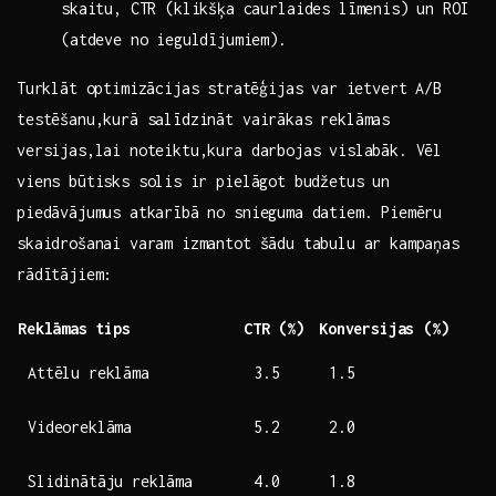
‍skaitu, CTR (klikšķa caurlaides līmenis) un ROI‍
(atdeve no ieguldījumiem).
⁤Turklāt optimizācijas⁢ stratēģijas var ietvert A/B​
testēšanu,kurā salīdzināt vairākas reklāmas
versijas,lai ​noteiktu,kura darbojas vislabāk. Vēl
‍viens būtisks solis⁢ ir pielāgot budžetus un
piedāvājumus atkarībā no snieguma datiem. Piemēru
skaidrošanai ‌varam izmantot šādu tabulu ar kampaņas⁣
rādītājiem: ⁤
Reklāmas tips
CTR (%)
Konversijas ‍(%)
Attēlu reklāma
3.5
1.5
Videoreklāma
5.2
2.0
Slidinātāju reklāma
4.0
1.8