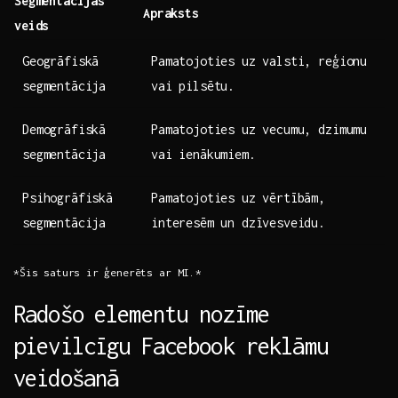
Segmentācijas‌
Apraksts
veids
Geogrāfiskā
Pamatojoties uz valsti, reģionu
segmentācija
vai pilsētu.
Demogrāfiskā
Pamatojoties uz ‍vecumu, dzimumu
segmentācija
vai ienākumiem.
Psihogrāfiskā
Pamatojoties uz vērtībām,
segmentācija
interesēm‌ un dzīvesveidu.
*Šis saturs ⁣ir ģenerēts ar ‍MI.*
Radošo ⁢elementu nozīme
pievilcīgu ⁢Facebook reklāmu
veidošanā