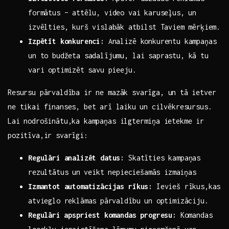
formātus – attēlu, video vai⁢ karuseļus, un
‌izvēlties, kurš vislabāk⁤ atbilst‍ Taviem‍ mērķiem.
Izpētīt konkurenci:
Analizē ​konkurentu kampaņas​
un to budžeta sadalījumu, lai saprastu, kā tu
vari optimizēt⁤ savu pieeju.
Resursu pārvaldība ir ne mazāk svarīga, un tā⁤ ietver
ne tikai finanses, bet arī ⁣laiku⁢ un ​cilvēkresursus.‍
Lai ​nodrošinātu,ka kampaņas ilgtermiņa ⁢ietekme ir
pozitīva,ir ​svarīgi:
Regulāri analizēt datus:
Skatīties kampaņas
rezultātus⁤ un ⁤veikt⁢ nepieciešamās ‌izmaiņas
Izmantot automatizācijas rīkus:
Ievieš rīkus,kas
atvieglo reklāmas ⁢pārvaldību un optimizāciju.
Regulāri⁤ apspriest komandas progresu:
Komandas