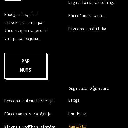
Digitālais mārketings
Rūpējamies, lai
Pārdošanas kanāli
cilvēki uzzina par
Biznesa analītika
Jūsu uzņēmuma preci
vai pakalpojumu.
PAR
MUMS
Digitālā Aģentūra
Blogs
Procesu automatizācija
Par Mums
Pārdošanas stratēģija
Kontakti
Klientu vadības sistēma