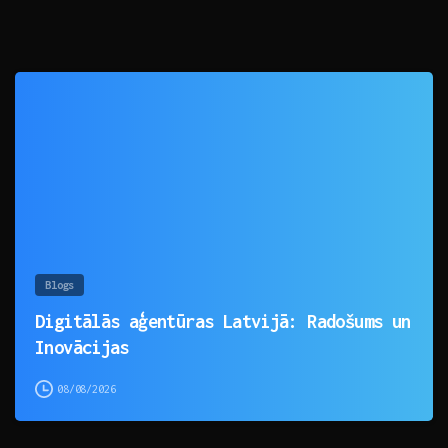
0
Blogs
Digitālās aģentūras Latvijā: Radošums un
Inovācijas
08/08/2026