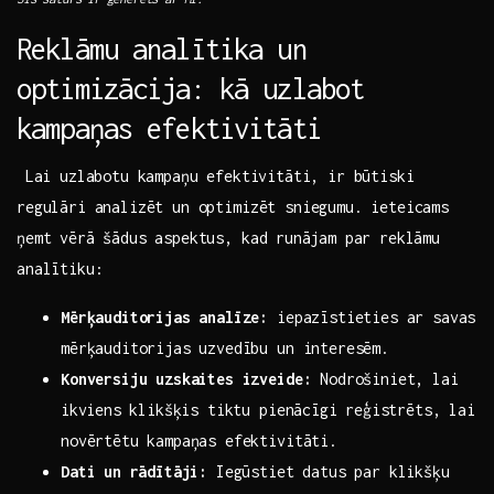
Reklāmu analītika un
‍optimizācija: ​kā‌ uzlabot
kampaņas efektivitāti
⁢ Lai uzlabotu kampaņu efektivitāti,​ ir būtiski
regulāri analizēt un​ optimizēt sniegumu. ‌ieteicams
ņemt vērā šādus aspektus, kad⁢ runājam par reklāmu
analītiku: ⁤
Mērķauditorijas analīze:
iepazīstieties ‍ar savas
mērķauditorijas uzvedību ​un‌ interesēm.
Konversiju uzskaites izveide:
Nodrošiniet,⁢ lai
⁣ikviens⁢ klikšķis tiktu pienācīgi⁤ reģistrēts, lai
novērtētu kampaņas efektivitāti.
Dati un ⁤rādītāji:
Iegūstiet datus par klikšķu