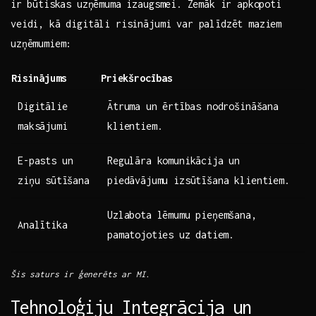
ir ⁣būtiskas uzņēmuma ‍izaugsmei.⁢ Zemāk‌ ir apkopoti
veidi, kā digitāli ‍risinājumi var palīdzēt maziem
uzņēmumiem:
Risinājums
Priekšrocības
Digitālie
Ātruma un ⁢ērtības nodrošināšana⁤
maksājumi
klientiem.
E-pasts un‌
Regulāra komunikācija un
ziņu ⁤sūtīšana
piedāvājumu izsūtīšana ​klientiem.
Uzlabota lēmumu pieņemšana,
Analītika
pamatojoties uz⁣ datiem.
Šis saturs ir ģenerēts ar ⁢MI.
Tehnoloģiju Integrācija‍ un