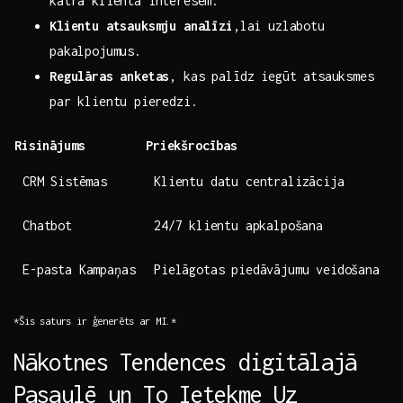
‍katra klienta interesēm.
Klientu atsauksmju analīzi
,lai uzlabotu
pakalpojumus.
Regulāras anketas
, kas palīdz iegūt atsauksmes⁣
par klientu⁤ pieredzi.
Risinājums
Priekšrocības
CRM⁤ Sistēmas
Klientu ‌datu centralizācija
Chatbot
24/7⁤ klientu apkalpošana
E-pasta Kampaņas
Pielāgotas‍ piedāvājumu ⁤veidošana
*Šis saturs ir ģenerēts ar MI.*
Nākotnes Tendences digitālajā
Pasaulē un To Ietekme Uz