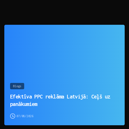
0
Blogs
Efektīva PPC reklāma Latvijā: Ceļš uz
panākumiem
07/08/2026