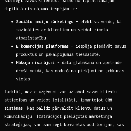
sasniegt savus⁤ klientus. Dažas no izplatītākajām
digitālā ⁢risinājuma iespējām‌ ir:
Sociālo mediju mārketings
– efektīvs veids, kā
sazināties ar klientiem un‌ veidot zīmola
‌atpazīstamību.
E-komercijas platformas
– iespēja piedāvāt savus
produktus un ⁢pakalpojumus tiešsaistē.
Mākoņa risinājumi
– datu glabāšana‍ un apstrāde
drošā‌ veidā, kas‌ nodrošina piekļuvi no jebkuras
vietas.
Turklāt, mazie uzņēmumi​ var uzlabot ⁣savas klientu
⁤attiecības‍ un veidot​ lojalitāti, ‌izmantojot
CRM
sistēmas
, ⁣kas palīdz‍ pārvaldīt klientu datus ⁣un
komunikāciju.⁣ Izstrādājot pielāgotas⁤ mārketinga
stratēģijas,‍ var sasniegt konkrētas auditorijas, kas