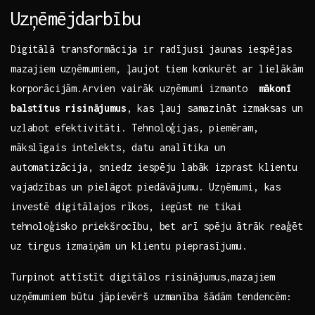
Uzņēmējdarbību
Digitālā ​transformācija ir ‍radījusi ⁢jaunas iespējas⁢
mazajiem uzņēmumiem,‌ ļaujot tiem konkurēt ar lielākām
​korporācijām.Arvien vairāk uzņēmumi ‌izmanto ⁤
mākonī
balstītus risinājumus
, kas ‌ļauj ‌samazināt​ izmaksas un
uzlabot ‌efektivitāti. Tehnoloģijas,‍ piemēram,
mākslīgais ​intelekts,​ datu analītika un
automatizācija, sniedz iespēju labāk izprast klientu‍
vajadzības un‌ pielāgot piedāvājumu. ‌Uzņēmumi, kas
investē digitālajos rīkos,​ iegūst ne⁢ tikai
⁢tehnoloģisko ‍priekšrocību, bet arī spēju​ ātrāk reaģēt
uz​ tirgus izmaiņām un​ klientu pieprasījumu.
Turpinot⁤ attīstīt digitālos risinājumus,mazajiem
uzņēmumiem būtu jāpievērš uzmanība šādām tendencēm: