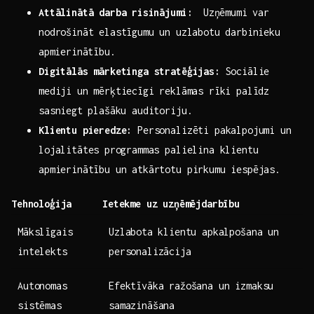
Attālinātā darba ⁢risinājumi:
⁣ Uzņēmumi​ var
nodrošināt elastīgumu ⁣un ‍uzlabotu darbinieku
⁤apmierinātību.
Digitālās mārketinga‍ stratēģijas:
Sociālie
mediji un mērķtiecīgi⁢ reklāmas rīki ‌palīdz
‌sasniegt⁤ plašāku auditoriju.
Klientu pieredze:
Personalizēti pakalpojumi un
lojalitātes⁢ programmas palielina klientu
apmierinātību un​ atkārtotu pirkumu iespējas.
Tehnoloģija
Ietekme ​uz uzņēmējdarbību
Mākslīgais​
Uzlabota⁤ klientu apkalpošana​ un⁣
intelekts
personalizācija
Autonomas⁤
Efektīvāka ražošana ​un izmaksu
sistēmas
samazināšana