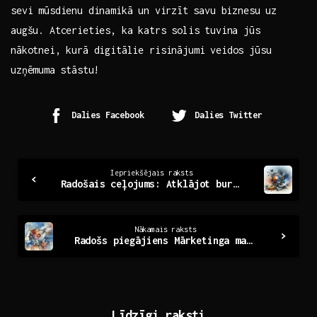
sevi mūsdienu dinamikā⁣ un virzīt⁢ savu biznesu uz‌
augšu. Atcerieties, ka⁢ katrs solis tuvina jūs‌
nākotnei, kurā digitālie ‌risinājumi veidos jūsu
uzņēmuma⁢ stāstu!
Dalies Facebook
Dalies Twitter
Continue
Iepriekšējais raksts
Radošais ceļojums: Atklājot burvību katrā soļotā
Reading
Nākamais raksts
Radošs piegājiens Mārketinga materiālu dizainam
Līdzīgi raksti