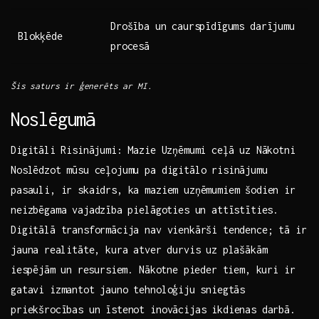
Drošība​ un caurspīdīgums darījumu
Blokķēde
procesā
Šis saturs ir ģenerēts ar MI.
Noslēgumā
Digitāli ⁤Risinājumi: Mazie​ Uzņēmumi ceļā uz Nākotni
Noslēdzot mūsu ceļojumu pa digitālo risinājumu
pasauli, ir skaidrs, ka maziem uzņēmumiem ‌šodien ir
neizbēgama vajadzība⁣ pielāgoties un attīstīties.⁢
Digitālā transformācija nav vienkārši tendence; tā ir
jauna ⁤realitāte, kura atver durvis uz plašākām
⁣iespējām⁤ un resursiem. Nākotne pieder tiem, kuri ir⁤
gatavi izmantot jauno tehnoloģiju ⁤sniegtās
priekšrocības un īstenot inovācijas ikdienas darbā.