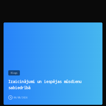
0
Blogs
Izaicinājumi un iespējas mūsdienu
sabiedrībā
06/08/2026