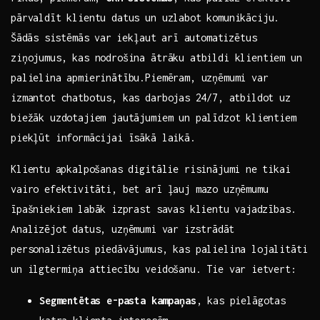
pārvaldīt ​klientu datus un uzlabot komunikāciju.
⁢Šādās⁤ sistēmās var ⁣iekļaut arī automatizētus⁣
ziņojumus, kas nodrošina ātrāku atbildi klientiem un⁣
palielina apmierinātību.Piemēram, ​uzņēmumi⁣ var
izmantot chatbotus, kas darbojas⁣ 24/7, atbildot ‍uz
biežāk ​uzdotajiem jautājumiem un palīdzot ⁤klientiem⁢
piekļūt​ informācijai īsākā laikā.
Klientu ⁢apkalpošanas digitālie risinājumi⁣ ne tikai
‌vairo efektivitāti, bet arī ļauj‍ mazo uzņēmumu
īpašniekiem labāk⁢ izprast savas klientu⁣ vajadzības.
Analizējot datus, uzņēmumi ⁢var⁢ izstrādāt ​
personalizētus piedāvājumus, ​kas‍ palielina lojalitāti
un ilgtermiņa ‌attiecību veidošanu. Tie‍ var⁤ ietvert:
Segmentētas e-pasta kampaņas
, kas pielāgotas