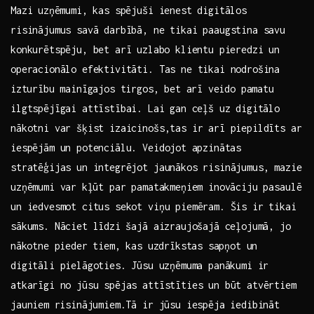
Mazi ⁣uzņēmumi, kas spējuši ienest​ digitālos
risinājumus savā darbībā, ne tikai paaugstina savu
konkurētspēju, bet arī⁢ uzlabo klientu pieredzi un⁣
operacionālo​ efektivitāti. Tas ne tikai ‍nodrošina
⁤izturību‍ mainīgajos tirgos, bet ⁣arī ⁤veido pamatu
‍ilgtspējīgai attīstībai. Lai ⁤gan ​ceļš ‌uz digitālo
nākotni‌ var‌ šķist izaicinošs,tas ‌ir arī piepildīts ⁢ar
iespējām ​un‌ potenciālu. Veidojot⁣ apzinātas
stratēģijas ‍un integrējot jaunākos risinājumus, ‌mazie
uzņēmumi var ⁢kļūt par pamatakmeņiem inovāciju pasaulē
un iedvesmot citus sekot viņu piemēram. Šis‌ ir ⁤tikai⁢
sākums. Nāciet līdzi ⁢šajā aizraujošajā ceļojumā, ⁣jo
⁢nākotne pieder⁣ tiem, kas uzdrīkstas⁣ sapņot un
digitāli pielāgoties. Jūsu ⁢uzņēmuma panākumi‍ ir
atkarīgi no‍ jūsu spējas attīstīties un ‌būt ‌atvērtiem
jauniem ⁢risinājumiem.Tā ir jūsu iespēja iedibināt