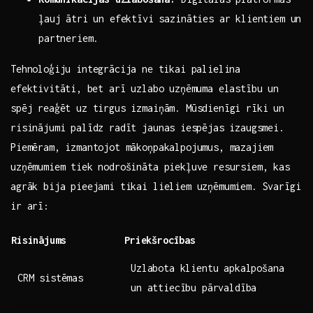
‌ļauj ātri un efektīvi sazināties ar klientiem‍ un
partneriem.
Tehnoloģiju integrācija⁢ ne ​tikai ‌palielina
efektivitāti,⁣ bet arī uzlabo uzņēmuma elastību un
spēj reaģēt uz tirgus izmaiņām. Mūsdienīgi rīki‍ un
risinājumi palīdz radīt jaunas ⁤iespējas izaugsmei.
Piemēram, izmantojot ‍mākoņpakalpojumus, mazajiem
uzņēmumiem tiek nodrošināta piekļuve resursiem, kas‍
agrāk bija pieejami‍ tikai lieliem uzņēmumiem. ‍Svarīgi
ir ​arī:
Risinājums
Priekšrocības
Uzlabota klientu apkalpošana
CRM⁣ sistēmas
un‌ attiecību ‍pārvaldība