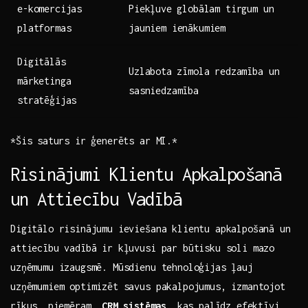
e-komercijas
Piekļuve ⁣globālam tirgum un‍
platformas
jauniem ienākumiem
Digitālās
Uzlabota⁢ zīmola redzamība un
mārketinga
sasniedzamība
stratēģijas
*Šis ⁢saturs ‌ir ‌ģenerēts ar MI.*
Risinājumi Klientu Apkalpošanā
un⁢ Attiecību Vadībā
Digitālo risinājumu ​ieviešana klientu apkalpošanā un
attiecību vadībā ir kļuvusi par‌ būtisku​ soli mazo
uzņēmumu izaugsmē. Mūsdienu tehnoloģijas‍ ļauj ​
uzņēmumiem optimizēt savus pakalpojumus, izmantojot
rīkus,⁢ piemēram,
CRM⁤ sistēmas
, kas palīdz efektīvi