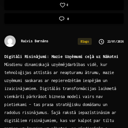
0
0
Raivis Bernāns
22/01/2026
Blogs
Digitāli Risinājumi: Mazie Uzņēmumi ceļā uz Nākotni
Mūsdienu dinamiskajā uzņēmējdarbības vidē, kur
tehnoloģijas‍ attīstās ar‌ neapturamu ātrumu, mazie
uzņēmumi ‍saskaras ‌ar nepieredzētām iespējām un
izaicinājumiem. Digitālās⁣ transformācijas‌ laikmetā
vienkārši pārkrāsot biznesa modeli⁢ vairs ​nav
pietiekami –⁢ tas ‍prasa stratēģisku domāšanu un
radošus ⁤risinājumus.⁣ Šajā‌ rakstā ​iepazīstināsim ar
digitāliem risinājumiem, ‌kas var kalpot⁢ par tiltu