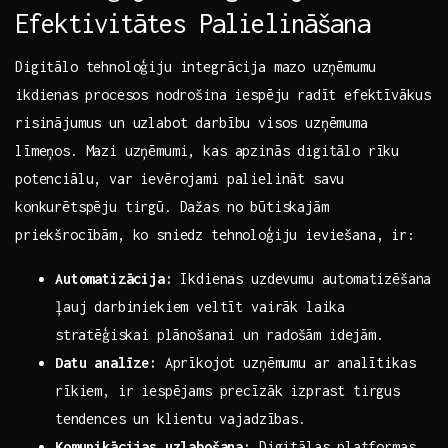
‌Efektivitātes​ Palielināšana
Digitālo tehnoloģiju integrācija mazo⁣ uzņēmumu
ikdienas ⁣procesos nodrošina iespēju radīt efektīvākus⁢
risinājumus un uzlabot darbību visos ‍uzņēmuma
līmeņos. ‍Mazi uzņēmumi, kas ​apzinās digitālo rīku
potenciālu, var ievērojami palielināt savu
konkurētspēju tirgū.‌ Dažas no būtiskajām
priekšrocībām, ko sniedz tehnoloģiju ieviešana, ir:
Automatizācija:
​Ikdienas uzdevumu automatizēšana⁣
ļauj ‍darbiniekiem veltīt vairāk laika
⁣stratēģiskai plānošanai⁤ un⁣ radošām idejām.
Datu‌ analīze:
Aprīkojot uzņēmumu ar⁤ analītikas
rīkiem, ir ​iespējams precīzāk izprast tirgus
⁤tendences un‌ klientu vajadzības.
Komunikācijas uzlabošana:
Digitālas⁢ platformas