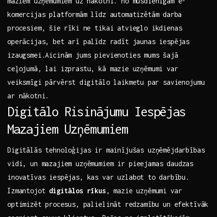
⁤maziem uzņēmumiem uz nākotni. no mūsdienīgām e-
komercijas​ platformām līdz ⁢automatizētām ⁤darba
procesiem,⁢ šie​ rīki ne tikai atvieglo‍ ikdienas
operācijas, bet arī ‌palīdz⁣ radīt​ jaunas iespējas
izaugsmei.Aicinām​ jums pievienoties mums šajā
ceļojumā, lai izprastu, kā mazie ⁣uzņēmumi var
veiksmīgi pārvērst⁢ digitālo laikmetu⁤ par savienojumu
ar‌ nākotni.
Digitālo‌ Risinājumu Iespējas‍
Mazajiem ‌Uzņēmumiem
Digitālās ‌tehnoloģijas ir ⁣mainījušas uzņēmējdarbības
vidi, un mazajiem uzņēmumiem ir pieejamas daudzas
inovatīvas ​iespējas, kas var uzlabot⁣ to ⁢darbību.
Izmantojot
digitālos rīkus
, ⁣mazie ‌uzņēmumi var ​
optimizēt ⁣procesus, palielināt⁣ redzamību un efektīvāk‌