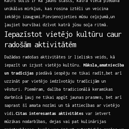
Katrs solis ir kā jauns stāsts, katra vieta ​piedāvā
⁢unikālus mirkļus, kas rosina iztēli un veicina‍
iekšējo izaugsmi.Pievienojieties mūsu ceļojumā,un
ļaujiet ​burvībai dzīvot ‍katrā ⁣jūsu soļa ritmā.
Iepazīstot vietējo kultūru caur
radošām aktivitātēm
Dažādas radošas aktivitātes ir lielisks ‍veids, kā
⁤iepazīt​ un⁣ izjust vietējo kultūru.
Māksla,amatniecība
un tradīcijas
piedāvā ⁤iespēju ne tikai radīt,bet arī
uzzināt par vietējo iedzīvotāju tradīcijām un
vēsturi. Piemēram, dalība tradicionālā keramikas
darbnīcā ļauj ne tikai apgūt jaunas prasmes, bet arī
saprast šī amata⁤ nozīmi⁣ un tā attiecības ar⁢ vietējo⁣
vidi.
Citas interesantas aktivitātes
var ietvert
mūzikas nodarbības, dejas vai pat kulinārijas