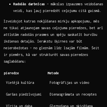
Radošās darbnīcas
– mākslas izpausmes veidošanas
veidi, kas ‌ļauj ‍pieredzēt ceļojumu citā gaismā.
Izveidojot katras nokļūšanas mirkļu‍ apkopojumu, mēs
ne tikai atjaunojam⁢ savas ceļojuma‍ pieredzes, bet arī
attīstām radošās prasmes un‍ spēju saskatīt burvību
ikdienas detaļās. Ierakstu šķirnes var būt
neierobežotas – no gleznām līdz īsajām filmām. Šeit
ir piemērs,‌ kā var strukturēt savas pieredzes ​
saglabāšanu:
pieredze
Metode
Vietējā kultūra
Fotogrāfijas ⁢un video
Garšas ⁣piedzīvojumi
Dienasgrāmata ‌un receptes
Vīzija un daba
Gleznošana un skicēšana