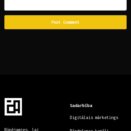
Sadarbība
Digitālais mārketings
Rūpējamies, lai
Pārdošanas kanāli