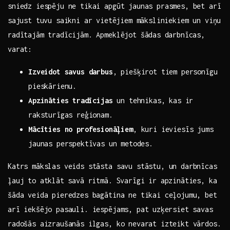
sniedz iespēju ne tikai apgūt jaunas prasmes, bet arī
⁤sajust tuvu saikni ar⁢ vietējiem māksliniekiem un viņu
radītajām tradīcijām. ​Apmeklējot šādas⁢ darbnīcas,
varat:
Izveidot savus darbus
, piešķirot tiem‍ personīgu
pieskārienu.
Apzināties⁣ tradīcijas
un tehnikas, kas ir
raksturīgas reģionam.
Mācīties no profesionāļiem
, kuri ieviesīs jums
jaunas perspektīvas un⁢ metodes.
Katrs mākslas veids stāsta‌ savu stāstu, un darbnīcas‍
ļauj to atklāt ⁢savā ritmā. Svarīgi ir apzināties, ka
šāda veida‍ pieredzes bagātina ne tikai‍ ceļojumu, bet
arī iekšējo pasauli. iespējams, pat⁤ uzķersiet ⁣savas
radošās aizraušanās ilgas, ko nevarat izteikt vārdos.​