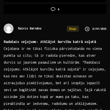
0
Raivis Bernāns
21/01/2026
Blogs
Radošais ceļojums: Atklājot burvību katrā ⁣soļotā
Ceļošana ir ne tikai fiziska pārvietošanās no viena
punkta ‍uz citu; tā ir radoša pieredze, kas ⁣atver
durvis uz jauniem ⁣pasauliem un kultūrām. “Radošais
ceļojums: Atklājot ‍burvību katrā soļotā” ir ceļojums,
kas⁢ nes sev​ līdzi ne tikai ‌skaistas ainavas un
⁣aizraujošus piedzīvojumus, bet arī ​iespēju iepazīt
sevi un bagātināt savas domas un sajūtas. Šajā rakstā
aicinām jūs doties kopā ar mums pa taku, kas
piesātināta ar iedvesmu,⁤ radošumu un atklājumiem.