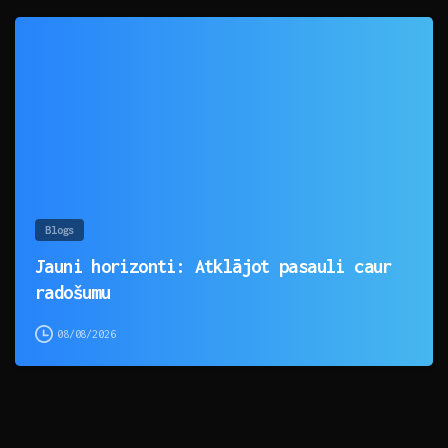
0
Blogs
Jauni horizonti: Atklājot pasauli caur
radošumu
08/08/2026