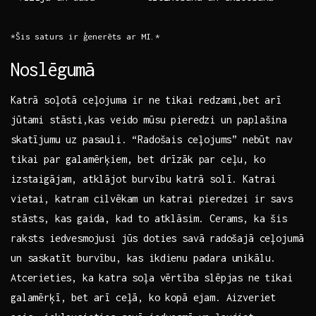
*Šis saturs ir ģenerēts ar MI.*
Noslēgumā
Katrā‍ soļotā ceļojuma ir ⁤ne tikai ⁢redzami,bet arī
jūtami stāsti,kas veido mūsu pieredzi un paplašina⁤
skatījumu uz pasauli.⁣ “Radošais ⁤ceļojums” ​nebūt nav
tikai par galamērķiem, bet drīzāk par ceļu, ⁤ko
izstaigājam, atklājot burvību⁤ katrā solī. Katrai
vietai, katram cilvēkam un katrai pieredzei ‌ir savs⁣
stāsts, ‍kas ‍gaida, kad to⁢ atklāsim. Cerams, ka šis​
raksts iedvesmojusi jūs doties savā ⁣radošajā ceļojumā
un saskatīt burvību, kas ikdienu padara ‌unikālu.
Atcerieties, ⁤ka katra soļa vērtība slēpjas ne tikai
galamērķī, bet arī ceļā, ⁤ko kopā​ ejam.‍ Aizveriet