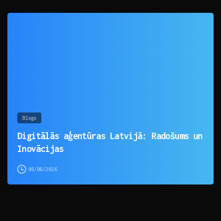
0
Blogs
Digitālās aģentūras Latvijā: Radošums un
Inovācijas
08/08/2026