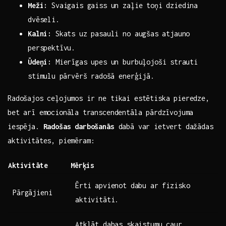
Meži:
‌Svaigais gaiss un zaļie toņi dziedina
dvēseli.
Kalni:
Skats uz pasauli no augšas ⁢atjauno
perspektīvu.
Ūdeņi:
Mierīgas upes un burbuļojoši ⁤strauti
stimulu ⁤pārvērš radošā enerģijā.
Radošajos ceļojumos ir ne tikai estētiska pieredze,
bet arī emocionāla⁢ transcendentāla pārdzīvojuma
iespēja.
Radošas darbošanās
dabā var ietvert dažādas
aktivitātes, piemēram:
Aktivitāte
Mērķis
Ērti apvienot dabu ar fizisko ​
Pārgājieni
aktivitāti.
Atklāt dabas skaistumu caur⁢