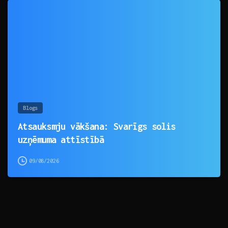
0
Blogs
Atsauksmju vākšana: Svarīgs solis
uzņēmuma attīstībā
09/08/2026