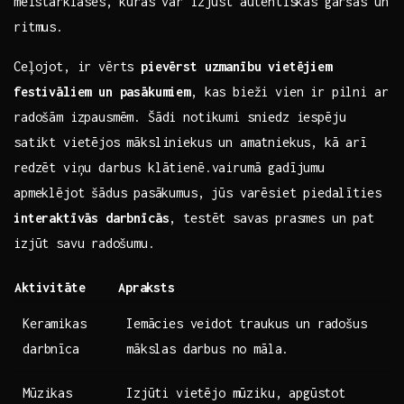
⁢meistarklases,‌ kurās var izjust autentiskās garšas un​
ritmus.
Ceļojot,‌ ir vērts‌
pievērst uzmanību vietējiem
festivāliem un pasākumiem
, kas bieži vien ir pilni⁤ ar
radošām izpausmēm. Šādi notikumi sniedz iespēju
satikt vietējos māksliniekus un amatniekus, kā arī
redzēt viņu darbus klātienē.vairumā gadījumu
apmeklējot ‍šādus ⁤pasākumus, jūs varēsiet​ piedalīties
interaktīvās darbnīcās
, testēt savas prasmes un pat
izjūt savu ⁢radošumu. ⁣ ‍
Aktivitāte
Apraksts
Keramikas
Iemācies veidot traukus un radošus
darbnīca
mākslas darbus no māla.
Mūzikas
Izjūti vietējo mūziku,⁣ apgūstot