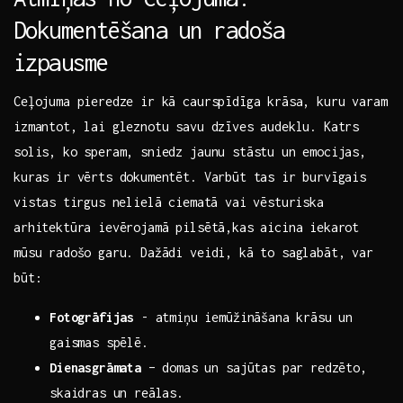
‍Dokumentēšana ⁣un radoša⁣
izpausme
Ceļojuma pieredze ir kā caurspīdīga krāsa, ‍kuru ⁢varam
izmantot, lai gleznotu savu dzīves audeklu. Katrs
solis, ko speram, sniedz jaunu ​stāstu un emocijas,
kuras ir vērts dokumentēt. Varbūt tas ir burvīgais
vistas ⁤tirgus nelielā ​ciematā vai vēsturiska
arhitektūra ievērojamā pilsētā,kas aicina iekarot
mūsu radošo garu. Dažādi veidi, kā‍ to saglabāt, var
būt:
Fotogrāfijas
-‌ atmiņu iemūžināšana krāsu ⁢un
gaismas spēlē.
Dienasgrāmata
– domas un sajūtas par redzēto,
skaidras‌ un reālas.