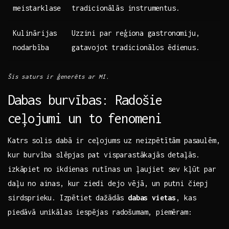
meistarklase
tradicionālās ⁢instrumentus.
Kulinārijas‌
Uzzini par⁤ reģiona ⁤gastronomiju,
nodarbība
gatavojot ⁤tradicionālos ēdienus.
Šis saturs ir ​ģenerēts ar MI.
Dabas burvības: Radošie
ceļojumi un to ⁤fenomeni
Katrs solis dabā ir ceļojums uz neizpētītām pasaulēm,
kur burvība slēpjas⁣ pat visparastākajās detaļās.‌
izkāpiet no ikdienas rutīnas un ļaujiet sev kļūt par
daļu no ainas, kur ziedi dejo vējā, un putni čiepj ​
sirdsprieku.⁤ Izpētiet dažādās
dabas vietas
, kas
piedāvā unikālas iespējas radošumam, piemēram: