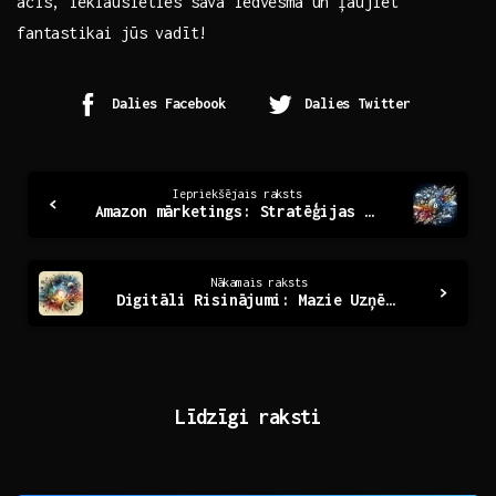
acis, ieklausieties savā iedvesmā un ‌ļaujiet
fantastikai⁢ jūs vadīt!
Dalies Facebook
Dalies Twitter
Continue
Iepriekšējais raksts
Amazon mārketings: Stratēģijas panākumiem tiešsaistē
Reading
Nākamais raksts
Digitāli Risinājumi: Mazie Uzņēmumi ceļā uz Nākotni
Līdzīgi raksti