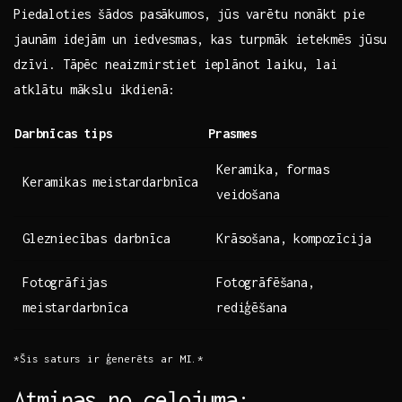
Piedaloties šādos ⁢pasākumos, ​jūs varētu ⁣nonākt pie
jaunām idejām un iedvesmas, kas turpmāk ietekmēs jūsu
dzīvi. Tāpēc neaizmirstiet‌ ieplānot laiku, lai
atklātu mākslu ikdienā:
Darbnīcas tips
Prasmes
Keramika, formas
Keramikas ‍meistardarbnīca
veidošana
Glezniecības darbnīca
Krāsošana, kompozīcija
Fotogrāfijas
Fotogrāfēšana,
meistardarbnīca
rediģēšana
*Šis saturs ir ģenerēts ar MI.*
Atmiņas no ceļojuma: