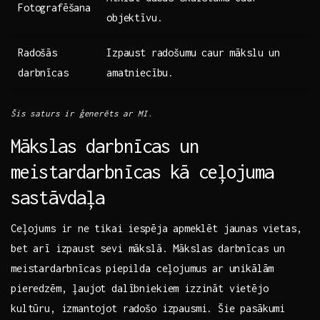
Fotografēšana
objektīvu.
Radošās
Izpaust radošumu caur mākslu un ​
darbnīcas
amatniecību.
Šis saturs ir ģenerēts ar MI.
Mākslas darbnīcas un
meistardarbnīcas kā ​ceļojuma
sastāvdaļa
Ceļojums ir ne ⁤tikai iespēja apmeklēt jaunas vietas,
bet arī izpaust sevi mākslā. Mākslas darbnīcas un
meistardarbnīcas ⁣piepilda ceļojumus ar unikālām
pieredzēm, ļaujot dalībniekiem izzināt vietējo
kultūru, izmantojot radošo izpausmi. Šie pasākumi