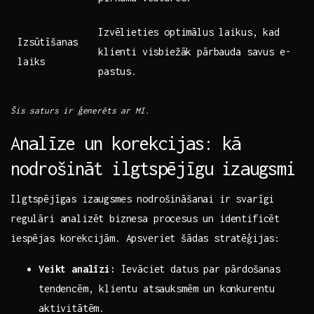
Izvēlieties optimālus laikus, ​kad
Izsūtīšanas
klienti visbiežāk pārbauda savus e-
laiks
pastus.
Šis saturs ir ģenerēts ar MI.
Analīze un korekcijas: kā
nodrošināt ilgtspējīgu⁤ izaugsmi
Ilgtspējīgas izaugsmes nodrošināšanai‌ ir svarīgi
regulāri analizēt biznesa procesus un identificēt
iespējas korekcijām. Apsveriet šādas stratēģijas:
Veikt analīzi:
Ievāciet‌ datus ⁢par pārdošanas
tendencēm, klientu atsauksmēm​ un konkurentu
aktivitātēm.