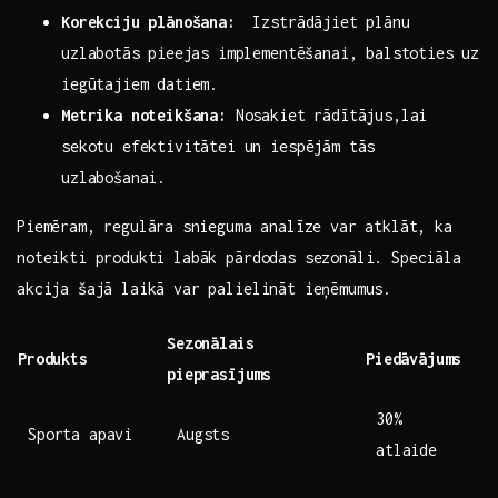
Korekciju plānošana:
​ Izstrādājiet plānu
uzlabotās ⁣pieejas implementēšanai, balstoties ​uz
iegūtajiem datiem.
Metrika noteikšana:
Nosakiet rādītājus,lai
sekotu efektivitātei un iespējām tās
uzlabošanai.
Piemēram, regulāra⁢ snieguma analīze var atklāt, ​ka
noteikti produkti labāk pārdodas sezonāli.‍ Speciāla
akcija šajā laikā var palielināt ieņēmumus.
Sezonālais
Produkts
Piedāvājums
pieprasījums
30%
Sporta‌ apavi
Augsts
atlaide