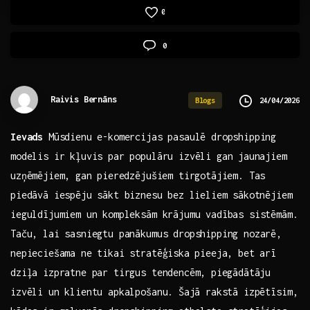
0
0
Raivis Bernāns
24/04/2026
Blogs
Ievads
Mūsdienu‌ e-komercijas pasaulē dropshipping
modelis ir kļuvis par populāru izvēli gan⁤ jaunajiem
uzņēmējiem,⁤ gan pieredzējušiem‍ tirgotājiem. Tas
piedāvā iespēju ‍sākt biznesu ⁣bez‍ lieliem sākotnējiem
ieguldījumiem un kompleksām krājumu vadības sistēmām.
Taču, lai sasniegtu panākumus dropshipping nozarē,​
nepieciešama ne tikai stratēģiska⁢ pieeja, bet arī
dziļa izpratne par tirgus tendencēm,⁤ piegādātāju​
izvēli un klientu apkalpošanu.⁤ Šajā rakstā izpētīsim,