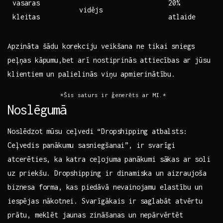
vasaras
20%
vidējs
kleitas
atlaide
Apzināta šādu korekciju veikšana ne tikai sniegs
peļņas kāpumu,bet ⁣arī nostiprinās attiecības ‍ar jūsu
klientiem un palielinās⁤ viņu ‍apmierinātību.
⁤ *Šis​ saturs ir ģenerēts ar MI.*
Noslēgumā
Noslēdzot mūsu ceļvedi “Dropshipping atbalsts:
Ceļvedis panākumu sasniegšanai”, ir svarīgi
atcerēties, ka katra ceļojuma panākumi sākas ar soli
uz priekšu. Dropshipping‌ ir dinamiska un aizraujoša
biznesa forma, kas piedāvā nevainojamu elastību⁤ un
iespējas nākotnei. Svarīgākais ir saglabāt atvērtu
prātu, meklēt jaunas‌ zināšanas un nepārvērtēt