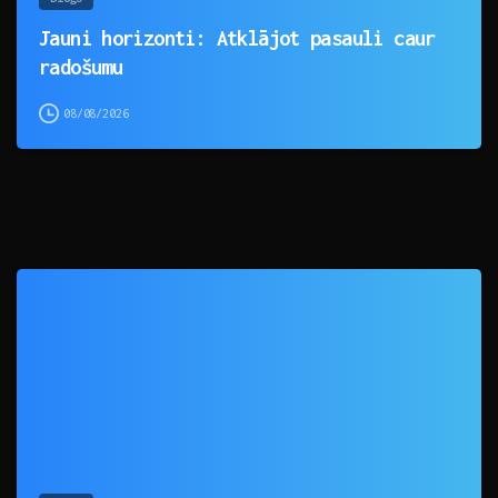
Jauni horizonti: Atklājot pasauli caur
radošumu
08/08/2026
0