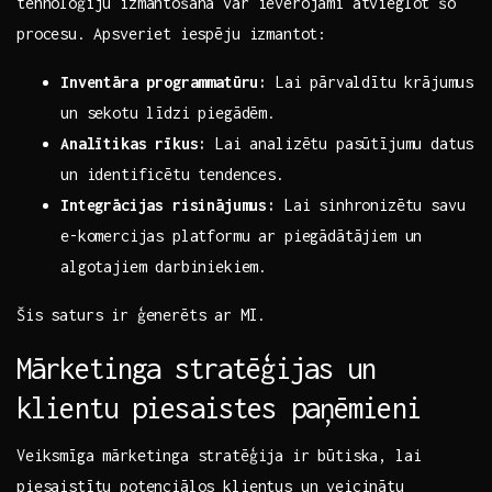
tehnoloģiju izmantošana ‌var ievērojami atvieglot⁢ šo
procesu. ⁣Apsveriet iespēju izmantot:
Inventāra programmatūru:
Lai ⁤pārvaldītu krājumus
un sekotu līdzi piegādēm.
Analītikas rīkus:
Lai analizētu pasūtījumu datus
un identificētu tendences.
Integrācijas risinājumus:
Lai sinhronizētu savu
e-komercijas platformu ar ‍piegādātājiem un
algotajiem darbiniekiem.
Šis‍ saturs ir ģenerēts ar⁢ MI.
Mārketinga⁢ stratēģijas un
klientu piesaistes paņēmieni
Veiksmīga mārketinga stratēģija ir būtiska, lai⁤
piesaistītu potenciālos klientus un veicinātu