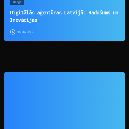
Blogs
Digitālās aģentūras Latvijā: Radošums un
Inovācijas
08/08/2026
0