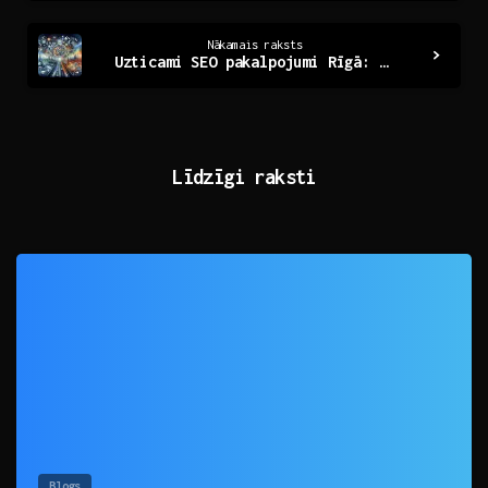
Nākamais raksts
Uzticami SEO pakalpojumi Rīgā: Ceļš uz redzamību
Līdzīgi raksti
0
Blogs