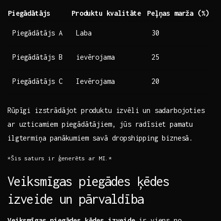
Piegādātājs
Produktu kvalitāte
Peļņas ‌marža‍ (%)
Piegādātājs A
Laba
30
Piegādātājs B
ievērojama
25
Piegādātājs C
Ievērojama
20
Rūpīgi izstrādājot produktu izvēli un⁢ sadarbojoties
ar uzticamiem piegādātājiem, jūs ⁤radīsiet pamatu
ilgtermiņa panākumiem⁤ savā dropshipping biznesā.
*Šis saturs ir ģenerēts ar MI.*
Veiksmīgas piegādes ķēdes⁣
izveide un pārvaldība
Veiksmīgas piegādes ķēdes izveide
⁢ir viens no‌