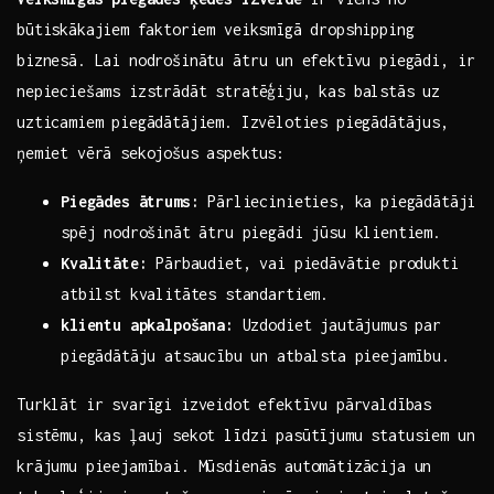
būtiskākajiem ⁣faktoriem veiksmīgā ‍dropshipping
biznesā. Lai nodrošinātu ātru ⁣un efektīvu piegādi, ir
nepieciešams izstrādāt stratēģiju, kas balstās uz
uzticamiem piegādātājiem.⁤ Izvēloties piegādātājus,⁤
ņemiet vērā sekojošus aspektus:
Piegādes ātrums:
Pārliecinieties, ka piegādātāji
spēj nodrošināt ātru piegādi jūsu klientiem.
Kvalitāte:
Pārbaudiet, vai piedāvātie produkti
atbilst kvalitātes standartiem.
klientu apkalpošana:
Uzdodiet jautājumus par
piegādātāju atsaucību‌ un atbalsta pieejamību.
Turklāt ir svarīgi izveidot ⁢efektīvu pārvaldības​
sistēmu, kas ļauj sekot līdzi pasūtījumu statusiem un
krājumu pieejamībai. Mūsdienās automātizācija un