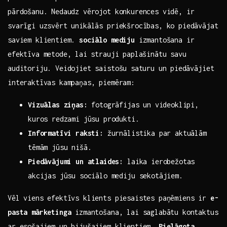
pārdošanu. Nedaudz vērojot konkurences vidē, ir
svarīgi uzsvērt unikālās priekšrocības, ko piedāvājat
saviem klientiem.
sociālo mediju
izmantošana ir
efektīva metode,⁤ lai strauji paplašinātu savu
auditoriju. Veidojiet saistošu⁣ saturu un⁣ piedāvājiet
interaktīvas kampaņas, piemēram:
Vizuālas ziņas:
fotogrāfijas⁣ un videoklipi,‌
kuros redzami jūsu produkti.
Informatīvi raksti:
žurnālistika par aktuālām
tēmām jūsu nišā.
Piedāvājumi un atlaides:
laika ierobežotas
akcijas jūsu sociālo mediju sekotājiem.
Vēl viens efektīvs klients​ piesaistes paņēmiens ir
e-
pasta mārketinga
izmantošana, lai saglabātu kontaktus
ar esošajiem un bijušajiem klientiem.
Pielāgota