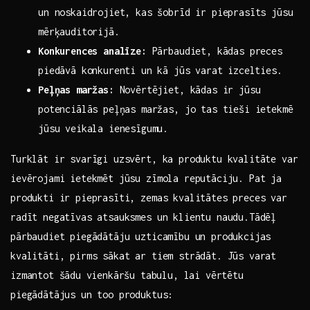
un noskaidrojiet, kas šobrīd ir pieprasīts jūsu
mērķauditorijā.
Konkurences analīze:
Pārbaudiet, ​kādas preces
piedāvā konkurenti un kā ⁤jūs ‍varat izcelties.
Peļņas maržas:
Novērtējiet, kādas ir jūsu
potenciālās peļņas maržas, jo ‌tas tieši ietekmē ​
jūsu ‍veikala ienesīgumu.
Turklāt ir svarīgi uzsvērt, ka produktu kvalitāte var
ievērojami ietekmēt jūsu zīmola reputāciju. Pat ⁢ja
produkti ‍ir pieprasīti, zemas kvalitātes preces var‌
radīt negatīvas atsauksmes un klientu naudu.Tādēļ
pārbaudiet piegādātāju uzticamību un produkcijas
kvalitāti, pirms sākat ar tiem strādāt. Jūs varat
izmantot šādu⁣ vienkāršu⁤ tabulu, lai vērtētu
piegādātājus un too produktus: