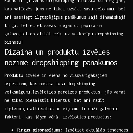
kādas ir galvenās dropshipping atbalsta stratēģijas,
kas palīdzēs jums ne tikai uzsākt savu ‍ceļojumu, bet
arī sasniegt ilgtspējīgus panākumus šajā ⁣dinamiskajā
tirgū. Ielieciet​ savas​ idejas⁤ uz papīra un
gatavojieties atklāt ceļu uz veiksmīgu​ dropshipping
biznesu!
Dizaina un produktu izvēles
nozīme dropshipping panākumos
Produktu izvēle ⁢ir viens no vissvarīgākajiem
‍aspektiem, kas nosaka jūsu dropshipping
veiksmīgumu.Izvēloties pareizos produktus, jūs varat​
ne tikai piesaistīt​ klientus, bet arī radīt
ilgtermiņa attiecības ar viņiem. Ir​ daži galvenie
faktori, ​kas jāņem⁤ vērā, izvēloties produktus:
Tirgus pieprasījums:
Izpētiet aktuālās tendences