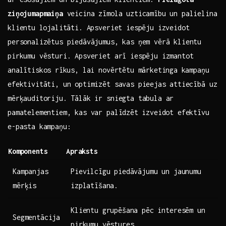
ziņojumapmaiņa
veicina zīmola uzticamību un palielina
klientu ⁢lojalitāti. Apsveriet iespēju izveidot
personalizētus piedāvājumus, kas ņem vērā klientu
pirkumu vēsturi. Apsveriet arī iespēju izmantot
analītiskos ⁢rīkus, lai novērtētu mārketinga ⁣kampaņu
efektivitāti, un ‍optimizēt savas pieejas ⁢attiecībā uz
mērķauditoriju. Tālāk ir sniegta tabula ar
pamatelementiem, kas var palīdzēt ⁣izveidot efektīvu
e-pasta kampaņu:
Komponents
Apraksts
Kampanjas
Pievilcīgu piedāvājumu un jaunumu
mērķis
izplatīšana.
Klientu grupēšana pēc interesēm un
Segmentācija
pirkumu vēstures.