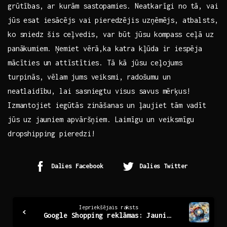
grūtības, ar kurām sastopamies. Neatkarīgi no tā, vai
jūs esat iesācējs vai⁣ pieredzējis uzņēmējs, atbalsts,
ko sniedz⁢ šis ceļvedis, ⁢var būt ⁣jūsu ⁣kompass ​ceļā uz
panākumiem. Ņemiet vērā,ka katra kļūda ⁤ir iespēja
mācīties​ un attīstīties. Tā kā jūsu ceļojums⁣
turpinās, vēlam jums veiksmi, radošumu un
neatlaidību, lai sasniegtu visus⁤ savus mērķus!
Izmantojiet iegūtās zināšanas un⁣ ļaujiet tām vadīt
‍jūs ⁤uz jauniem apvāršņiem. Laimīgu un veiksmīgu
dropshipping pieredzi!
Dalies Facebook
Dalies Twitter
Continue
Iepriekšējais raksts
Google Shopping reklāmas: Jauni veidi, kā iepirkties gudri
Reading