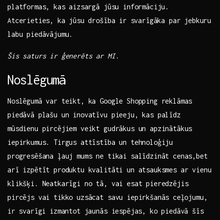
platformas, kas ⁣aizsargā jūsu informāciju.
Atcerieties, ka ⁤jūsu drošība ⁢ir svarīgāka par ⁢jebkuru
labu piedāvājumu.
Šis saturs ir ģenerēts ar MI.
Noslēgumā
Noslēgumā var ​teikt, ka Google Shopping reklāmas
piedāvā plašu un ‌inovatīvu pieeju, kas palīdz
mūsdienu pircējiem veikt ​gudrākus un apzinātākus
iepirkumus. Tirgus attīstība un tehnoloģiju
progresēšana ļauj mums ne tikai salīdzināt cenas,bet
arī izpētīt produktu kvalitāti un ‍atsauksmes ar vienu
klikšķi. Neatkarīgi no​ tā,‍ vai esat ‌pieredzējis
pircējs vai tikko uzsācat savu iepirkšanās⁢ ceļojumu,
ir ⁤svarīgi izmantot jaunās iespējas, ko piedāvā šīs