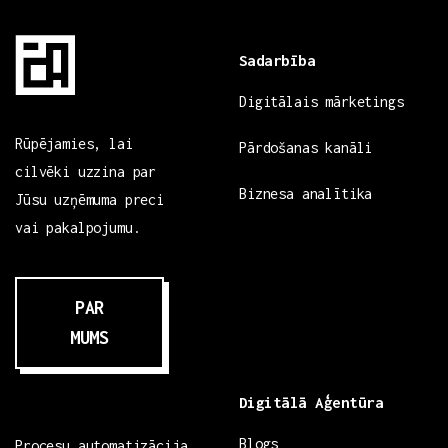
Sadarbība
Digitālais mārketings
Rūpējamies, lai
Pārdošanas kanāli
cilvēki uzzina par
Biznesa analītika
Jūsu uzņēmuma preci
vai pakalpojumu.
PAR
MUMS
Digitālā Aģentūra
Blogs
Procesu automatizācija