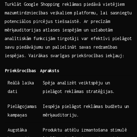
Turklāt Google Shopping reklāmas piedāvā vietējiem
mazumtirdzniecības veikaliem⁣ platformu, lai sasniegtu
⁣potenciālos pircējus tiešsaistē. Ar precīzām
mērķauditorijas atlases iespējām un‌ uzlabotām
analītiskām⁢ funkcijām tirgotāji var ​efektīvi pielāgot
savu piedāvājumu un ⁤palielināt savas redzamības
iespējas. Vairākas svarīgas priekšrocības iekļauj:
Priekšrocības
Apraksts
Reālā laika
Spēja⁣ analizēt veiktspēju un
dati
pielāgot ​reklāmas stratēģijas.
Pielāgojamas
Iespēja pielāgot reklāmas budžetu un
kampaņas
mērķauditoriju.
Augstāka
Produktu attēlu izmantošana stimulē