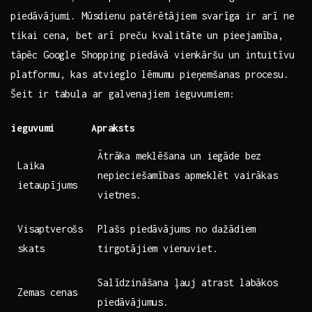
piedāvājumi. Mūsdienu patērētājiem svarīga ir arī⁤ ne
tikai cena, bet arī preču kvalitāte un pieejamība,
⁣tāpēc Google‌ Shopping piedāvā vienkāršu un intuitīvu
platformu, kas atvieglo lēmumu pieņemšanas procesu.
Šeit ir tabula ar galvenajiem ieguvumiem:
ieguvumi
Apraksts
Ātrāka meklēšana un iegāde bez⁤
Laika
nepieciešamības ‍apmeklēt vairākas
ietaupījums
vietnes.
Visaptverošs
Plašs piedāvājums no ⁣dažādiem
skats
tirgotājiem vienuviet.
Salīdzināšana ļauj atrast labākos
Zemas cenas
‍piedāvājumus.