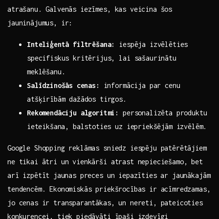
atrašanu. Galvenās iezīmes, kas veicina šos
jauninājumus, ir:
Inteliģentā filtrēšana:
iespēja izvēlēties
specifiskus kritērijus, lai sašaurinātu
meklēšanu.
Salīdzinošās ⁢cenas:
informācija ​par cenu
atšķirībām dažādos tirgos.
Rekomendāciju algoritmi:
personalizēta produktu
⁣ieteikšana, balstoties ‍uz iepriekšējām ‌izvēlēm.
Google Shopping reklāmas sniedz iespēju patērētājiem
ne tikai ātri un ‌vienkārši atrast nepieciešamo, bet
arī izpētīt ⁢jaunas‌ preces un iepazīties ar jaunākajām
tendencēm. Ekonomiskās priekšrocības ir acīmredzamas,
jo cenas ir transparantākas, un nereti, pateicoties
konkurencei, tiek piedāvāti īpaši izdevīgi