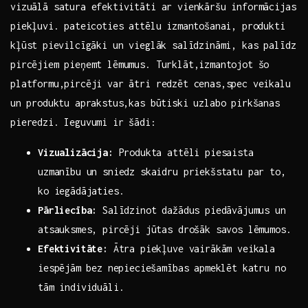
vizuālā satura efektivitāti ar vienkāršu informācijas
piekļuvi. ⁤pateicoties attēlu izmantošanai, produkti
kļūst⁤ pievilcīgāki un vieglāk salīdzināmi, kas palīdz
pircējiem pieņemt lēmumus. Turklāt,izmantojot šo
platformu,pircēji var ātri redzēt cenas,spec veikalu
⁣un produktu aprakstus,kas būtiski uzlabo pirkšanas
pieredzi. Ieguvumi ir šādi:
Vizualizācija:
Produkta attēli piesaista
uzmanību un​ sniedz skaidru priekšstatu par to,
ko iegādājaties.
Pārliecība:
Salīdzinot dažādus ​piedāvājumus un
atsauksmes, pircēji jūtas drošāk savos lēmumos.
Efektivitāte:
Ātra piekļuve vairākām veikala⁣
iespējām ⁢bez nepieciešamības apmeklēt katru no
tām ​individuāli.