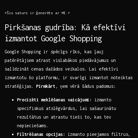
*Šis⁤ saturs ir ģenerēts ar MI.*
Pirkšanas gudrība: Kā ⁤efektīvi
izmantot Google Shopping
Google Shopping ir spēcīgs rīks, kas ⁢ļauj
patērētājiem atrast vislabākos⁢ piedāvājumus ‍un⁤
salīdzināt cenas dažādos veikalos. Lai efektīvi
izmantotu⁢ šo platformu, ir ⁣svarīgi izmantot noteiktas
stratēģijas.
Pirmkārt
, ņem⁣ vērā šādus padomus:
Precizēti meklēšanas vaicājumi:
izmanto
specifiskus‍ atslēgvārdus, lai sašaurinātu
⁢rezultātus un atrastu tieši to, kas tev
nepieciešams.
Filtrēšanas opcijas:
⁤izmanto pieejamos filtrus,