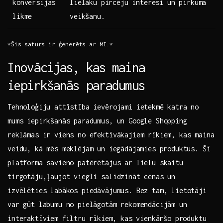
konversijas
lielāku pircēju‌ interesi⁣ un pirkuma
likme
veikšanu.
*Šis‌ saturs ir ģenerēts ar MI.*
Inovācijas, kas maina⁣
iepirkšanās paradumus
Tehnoloģiju attīstība ievērojami ietekmē⁢ katra no
mums iepirkšanās paradumus, un​ Google Shopping
reklāmas ​ir viens no ‌efektīvākajiem rīkiem, kas maina‍
veidu, kā mēs meklējam​ un ⁤iegādājamies produktus. Šī
platforma savieno patērētājus ar lielu skaitu
tirgotāju,ļaujot‍ viegli salīdzināt cenas un ​
izvēlēties labākos piedāvājumus. Bez tam, lietotāji
var gūt labumu no pielāgotām rekomendācijām un
interaktīviem⁢ filtru ⁣rīkiem, kas vienkāršo produktu