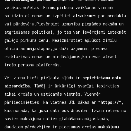
vēlākas nožēlas. Pirms pirkuma veikšanas vienmēr​
salīdziniet cenas un izpētiet⁣ atsauksmes par produktu
vai pārdevēju.Pievērsiet ⁣uzmanību piegādes maksām un
atgriešanas politikai, jo tas⁣ var ievērojami ietekmēt
galējo pirkuma⁣ cenu. Neaizmirstiet aplūkot zīmolu
oficiālās mājaslapas,jo daži​ uzņēmumi piedāvā
ekskluzīvas​ cenas un piedāvājumus,ko ‍nevar atrast
‍trešo personu platformās.
Vēl viena‍ bieži pieļauta kļūda ir
nepietiekama datu
aizsardzība
. Tādēļ ‌ir ārkārtīgi svarīgi iepirkties
tikai drošās un uzticamās vietnēs. Vienmēr
pārliecinieties, ka vietnes URL sākas ar “
https://
“,
kas norāda, ka jūsu dati būs drošībā. Izvairieties no
saviem maksājuma datiem glabāšanas mājaslapās,
daudziem ⁣pārdevējiem ir pieejamas drošas maksājumu