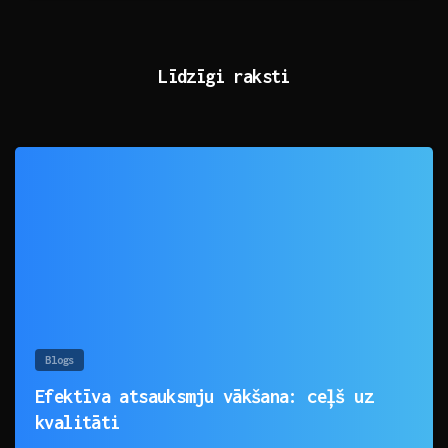
Līdzīgi raksti
0
Blogs
Efektīva atsauksmju vākšana: ceļš uz
kvalitāti