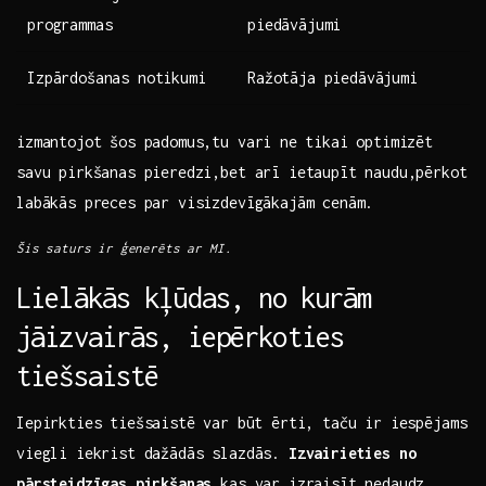
programmas
piedāvājumi
Izpārdošanas notikumi
Ražotāja piedāvājumi
izmantojot šos padomus,tu vari ⁤ne tikai optimizēt
savu pirkšanas pieredzi,bet ​arī ietaupīt naudu,pērkot
labākās preces par visizdevīgākajām cenām.
Šis saturs ir ģenerēts ar MI.
Lielākās kļūdas, no⁤ kurām
jāizvairās, iepērkoties
tiešsaistē
Iepirkties tiešsaistē var ⁣būt ērti, taču ir iespējams
viegli iekrist dažādās slazdās.
Izvairieties no
pārsteidzīgas pirkšanas
,kas var izraisīt nedaudz