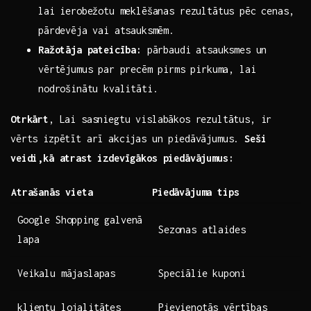
lai ierobežotu meklēšanas rezultātus pēc cenas,
pārdevēja vai atsauksmēm.
Ražotāja pateicība:
pārbaudi atsauksmes un
vērtējumus par precēm ⁢pirms pirkuma,‍ lai
nodrošinātu kvalitāti.
Otrkārt
, Lai sasniegtu vislabākos rezultātus, ir
‌vērts izpētīt arī akcijas un piedāvājumus.
Seši
veidi,kā atrast izdevīgākos piedāvājumus:
Atrašanās vieta
Piedāvājuma tips
Google Shopping galvenā
Sezonas atlaides
lapa
Veikalu mājaslapas
Speciālie kuponi
klientu lojalitātes
Pievienotās​ vērtības