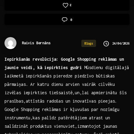
0
0
Raivis Bernāns
24/04/2026
Blogs
Iepirkšanās revolūcija: Google Shopping reklāmas un
jaunie veidi, kā iepirkties gudri
Mūsdienu ‍digitālajā
laikmetā ⁢iepirkšanās pieredze piedzīvo būtiskas‍
pārmaiņas. Ar katru dienu arvien vairāk cilvēku
izvēlas iepirkties tiešsaistē,un,lai apmierinātu ‌šīs
prasības,attīstās radošas un inovatīvas pieejas.
Google Shopping reklāmas ir kļuvušas par nozīmīgu
instrumentu,kas​ palīdz patērētājiem⁤ atrast un
salīdzināt produktus vienuviet,izmantojot jaunas