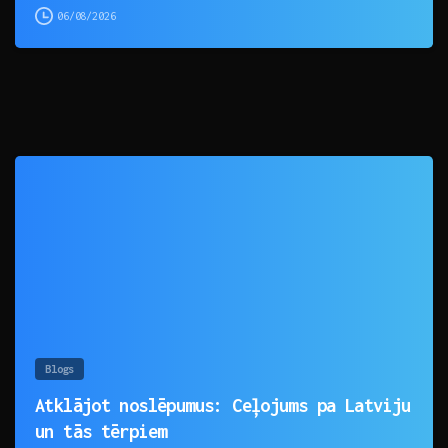
06/08/2026
0
Blogs
Atklājot noslēpumus: Ceļojums pa Latviju
un tās tērpiem