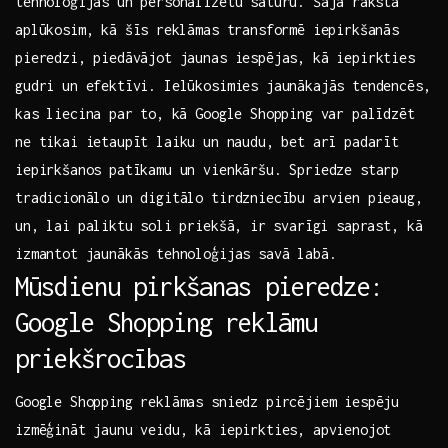
tehnoloģijas un personalizētu saturu. Šajā⁢ rakstā
aplūkosim, kā šīs ⁣reklāmas transformē iepirkšanās
pieredzi, piedāvājot jaunas iespējas, kā iepirkties
gudri​ un efektīvi. Ielūkosimies jaunākajās tendencēs,
kas liecina par ⁣to, ‌kā Google Shopping var palīdzēt
ne tikai ietaupīt laiku⁤ un naudu, bet arī padarīt
iepirkšanos patīkamu‌ un vienkāršu. Spriedze starp
tradicionālo un digitālo tirdzniecību arvien pieaug,
un, lai‍ paliktu soli ⁢priekšā, ⁤ir svarīgi saprast, kā
izmantot jaunākās tehnoloģijas savā labā.
Mūsdienu pirkšanas pieredze:
Google Shopping reklāmu
priekšrocības
Google Shopping reklāmas sniedz pircējiem iespēju
izmēģināt jaunu veidu, kā iepirkties, apvienojot