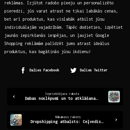
reklāmas. Izjūtot radošo pieeju un personalizēto ​
pieredzi, jūs varat atrast ne tikai labākās cenas,
bet arī ‍produktus,​ kas vislabāk atbilst ⁢jūsu
individuālajām vajadzībām. Tāpēc ⁤dodieties, izpētiet
jaunās iepirkšanās ‍iespējas, un ļaujiet Google
Shopping⁤ reklāmām palīdzēt jums atrast ideālus
produktus, kas bagātinās jūsu ikdienu!
Dalies Facebook
Dalies Twitter
Continue
Iepriekšējais raksts
Dabas noslēpumi un to atklāšana: ceļojums uz nezināmo
Reading
Nākamais raksts
Dropshipping atbalsts: Ceļvedis panākumu sasniegšanai