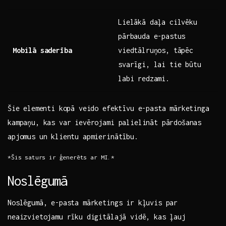
Lielākā daļa cilvēku
pārbauda e-pastus
Mobilā⁢ saderība
‌viedtālruņos, tāpēc
svarīgi, lai tie būtu
labi redzami.
Šie ⁤elementi kopā veido efektīvu e-pasta mārketinga
kampaņu, kas var ievērojami‌ palielināt pārdošanas
apjomus un klientu apmierinātību.
*Šis saturs ir ģenerēts ar ‍MI.*
Noslēgumā
Noslēgumā, ‌e-pasta mārketings ir kļuvis par
neaizvietojamu ‍rīku ‍digitālajā vidē, kas‍ ļauj