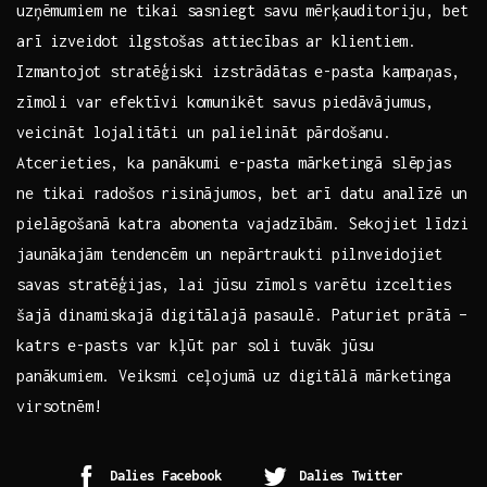
uzņēmumiem⁢ ne tikai sasniegt savu mērķauditoriju, ​bet
arī izveidot ⁢ilgstošas⁢ attiecības ar ​klientiem.
⁢Izmantojot stratēģiski izstrādātas e-pasta‌ kampaņas,
zīmoli var efektīvi komunikēt savus piedāvājumus,‍
veicināt lojalitāti un palielināt pārdošanu.
Atcerieties, ka panākumi e-pasta mārketingā slēpjas
‌ne tikai radošos risinājumos, bet arī ⁣datu⁤ analīzē un
pielāgošanā katra abonenta vajadzībām. Sekojiet līdzi
jaunākajām tendencēm ‌un nepārtraukti pilnveidojiet
savas stratēģijas,‍ lai jūsu zīmols varētu izcelties
šajā​ dinamiskajā​ digitālajā ⁤pasaulē. ⁢Paturiet prātā –
‌katrs e-pasts var kļūt ‍par soli tuvāk jūsu
panākumiem. ‍Veiksmi ceļojumā uz digitālā mārketinga
virsotnēm!
Dalies Facebook
Dalies Twitter