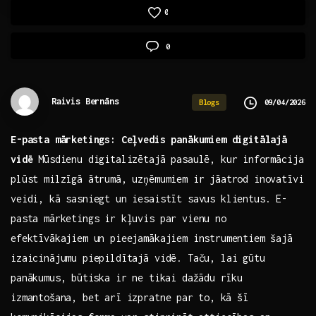
0
0
Raivis Bernāns
09/04/2026
Blogs
E-pasta mārketings: Ceļvedis panākumiem digitālajā
vidē
Mūsdienu digitalizētajā pasaulē, kur⁣ informācija
plūst milzīgā ātrumā, uzņēmumiem ir jāatrod inovatīvi⁣
veidi, kā sasniegt ​un iesaistīt savus klientus. E-
pasta mārketings ir kļuvis par vienu no
efektīvākajiem un pieejamākajiem instrumentiem šajā
izaicinājumu piepildītajā vidē. Taču, lai⁢ gūtu‌
panākumus, ⁢būtiska ir ne tikai dažādu ⁣rīku
izmantošana, bet arī izpratne par ⁣to, ⁣kā ‍šī