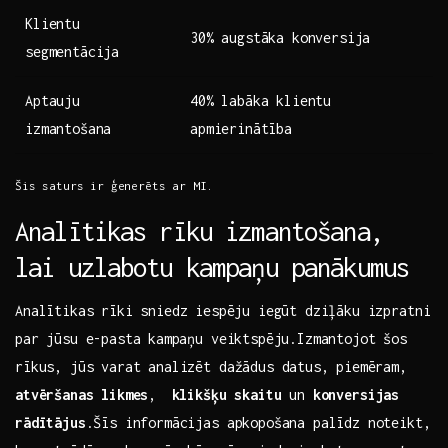
Klientu
30%‌ augstāka konversija
segmentācija
Aptauju ​
40% labāka klientu
izmantošana
apmierinātība
Šis ‌saturs ir ģenerēts ar MI.
Analītikas rīku izmantošana,
lai uzlabotu kampaņu panākumus
Analītikas rīki sniedz⁤ iespēju iegūt dziļāku izpratni
par jūsu e-pasta⁢ kampaņu veiktspēju.Izmantojot šos
rīkus, jūs varat analizēt dažādus datus,⁢ piemēram,
atvēršanas likmes
, ⁣
klikšķu skaitu
un
konversijas
rādītājus
.Šīs​ informācijas apkopošana palīdz noteikt,