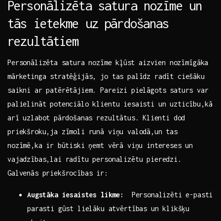
Personālizēta‍ satura nozīme un
tās‍ ietekme uz⁤ pārdošanas
rezultātiem
Personālizēta⁢ satura ⁢nozīme⁢ kļūst aizvien nozīmīgāka
mārketinga stratēģijās, jo tas palīdz‌ radīt ciešāku
saikni ar patērētājiem. Pareizi pielāgots‌ saturs var
palielināt potenciālo klientu iesaisti‌ un uzticību,kā
arī uzlabot ⁤pārdošanas rezultātus. ⁤Klienti dod
priekšroku,ja zīmoli runā viņu valodā,un tas
nozīmē,ka ir ⁤būtiski‍ ņemt vērā viņu intereses un
vajadzības,lai radītu personalizētu pieredzi.
Galvenās priekšrocības ir:
Augstāka iesaistes likme:
‍ Personalizēti e-pasti
parasti gūst lielāku atvērtības⁢ un​ klikšķu