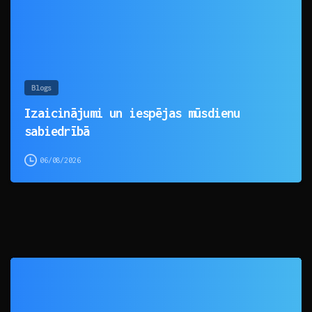
Blogs
Izaicinājumi un iespējas mūsdienu
sabiedrībā
06/08/2026
0