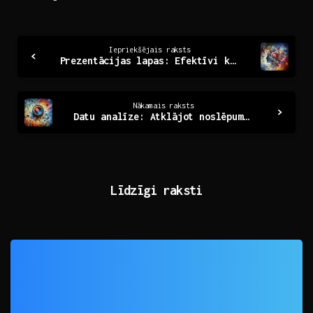
Continue
Iepriekšējais raksts
Prezentācijas lapas: Efektīvi komunikācijas rīki mūsdienās
Reading
Nākamais raksts
Datu analīze: Atklājot noslēpumus skaitļos un faktos
Līdzīgi raksti
0