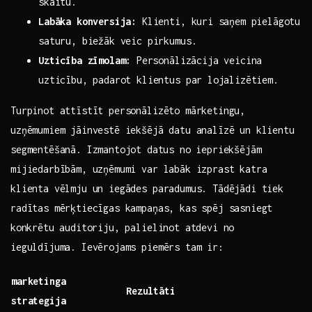
skaitu.
Labāka konversija:
Klienti,‍ kuri ⁢saņem pielāgotu
saturu, ‍biežāk veic pirkumus.
Uzticība zīmolam:
⁣Personālizācija veicina
uzticību, padarot klientus par ⁣lojalizētiem.
Turpinot attīstīt personālizēto mārketingu,
uzņēmumiem jāinvestē iekšējā datu‍ analīzē un klientu
segmentēšanā. Izmantojot⁣ datus no‌ iepriekšējām
mijiedarbībām, uzņēmumi var labāk izprast katra
klienta vēlmju un iegādes paradumus. Tādējādi tiek
radītas mērķtiecīgas kampaņas, kas spēj ‍sasniegt
⁢konkrētu auditoriju, palielinot atdevi no
ieguldījuma. Ievērojams piemērs tam ir:
marketinga
Rezultāti
strategija