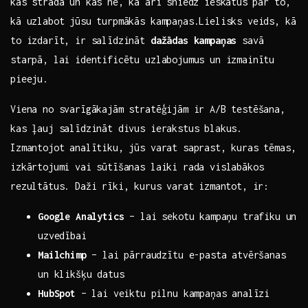
kas strādā un kas nē, ⁢kā arī sniedz ieskatus ⁢par to,
kā uzlabot jūsu ‌turpmākās kampaņas.Lielisks veids, kā
to izdarīt, ir salīdzināt
dažādas kampaņas
savā
starpā, lai identificētu uzlabojumus un izmainītu
pieeju.‍
Viena no svarīgākajām stratēģijām ir A/B testēšana,
kas ļauj ​salīdzināt divus ierakstus​ blakus.⁣
Izmantojot analītiku, jūs varat ​saprast,⁣ kuras tēmas,
izkārtojumi vai sūtīšanas laiki rada vislabākos
rezultātus. Daži rīki, kurus‌ varat ⁢izmantot, ir:
Google Analytics
– lai sekotu kampaņu trafiku un
uzvedībai
Mailchimp
– lai pārraudzītu e-pasta atvēršanas
un ‍klikšķu datus
HubSpot
– lai veiktu pilnu kampaņas analīzi