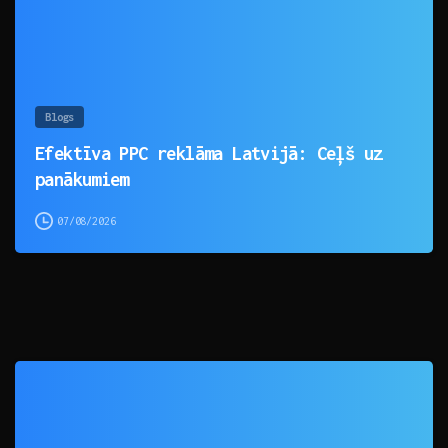
Blogs
Efektīva PPC reklāma Latvijā: Ceļš uz
panākumiem
07/08/2026
0