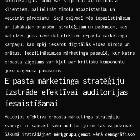
komunikācijas forma ⁢var stiprināt attiecības ar
klientiem, palielināt zīmola atpazīstamību un
veicināt‌ pārdošanu. Šajā ceļvedī mēs iepazīstināsim
ar labākajām praksēm, stratēģijām un padomiem, kas
palīdzēs jums izveidot efektīvu​ e-pasta mārketinga
kampaņu, kas spēj iekarot digitālās vides sirdis ⁢un
prātus. Iedziļināsimies mārketinga pasaulē,‍ kur ​katrs
e-pasta ziņojums var kļūt par kritisku komponentu
jūsu uzņēmuma panākumos.
E-pasta mārketinga stratēģiju
izstrāde efektīvai auditorijas
iesaistīšanai
Veidojot efektīvu e-pasta ⁣mārketinga stratēģiju,
⁢svarīgi ​ir saprast savu ⁢auditoriju un tās​ vajadzības.
Sākumā izstrādājiet
mērķgrupu
,ņemot ⁣vērā demogrāfisko