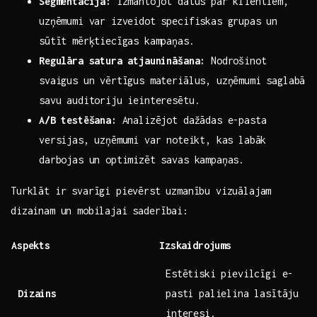
Segmentācija:
​izmantojot datus par klientiem,
uzņēmumi var izveidot specifiskas grupas un
‍sūtīt mērķtiecīgas kampaņas.
Regulāra satura atjaunināšana:
Nodrošinot‍
svaigus un vērtīgus ​materiālus, uzņēmumi saglabā
savu auditoriju ieinteresētu.
A/B testēšana:
Analizējot dažādas e-pasta
versijas, uzņēmumi var⁤ noteikt, kas labāk‍
darbojas un optimizēt ​savas kampaņas.
Turklāt ir svarīgi pievērst⁣ uzmanību vizuālajam
dizainam un mobilajai saderībai:
Aspekts
Izskaidrojums
Estētiski pievilcīgi e-
Dizains
pasti palielina lasītāju
interesi.