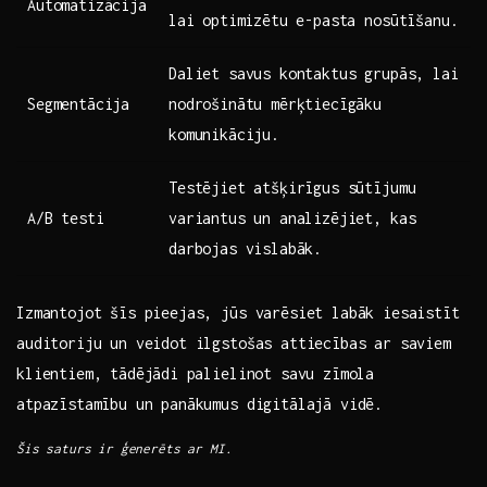
Automatizācija
⁣lai optimizētu e-pasta nosūtīšanu.
Daliet savus kontaktus grupās, lai
Segmentācija
nodrošinātu mērķtiecīgāku
komunikāciju.
Testējiet atšķirīgus sūtījumu
A/B testi
variantus​ un analizējiet, kas
darbojas vislabāk.
Izmantojot šīs pieejas, jūs​ varēsiet labāk iesaistīt
auditoriju un veidot‍ ilgstošas attiecības ar saviem‍
klientiem, tādējādi⁢ palielinot ​savu zīmola
atpazīstamību‍ un panākumus digitālajā vidē.
Šis saturs ir ģenerēts ar​ MI.