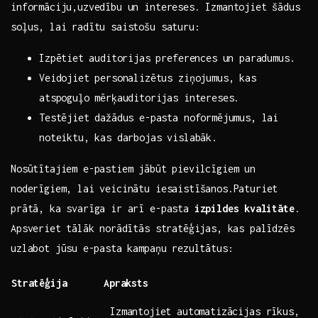
informāciju,uzvedību un intereses. Izmantojiet šādus
soļus, lai radītu saistošu‌ saturu:
Izpētiet⁤ auditorijas preferences un paradumus.
Veidojiet ​personalizētus ziņojumus, ‌kas
atspoguļo mērķauditorijas intereses.
Testējiet dažādus e-pasta noformējumus, lai
noteiktu, kas ‍darbojas vislabāk.
Nosūtītajiem e-pastiem jābūt pievilcīgiem ⁢un⁢
noderīgiem, lai​ veicinātu iesaistīšanos.Paturiet‌
prātā, ka svarīga ir arī e-pasta
izpildes⁢ kvalitāte
.
Apsveriet tālāk ⁢norādītās stratēģijas, kas palīdzēs
uzlabot jūsu⁢ e-pasta kampaņu‍ rezultātus:
Stratēģija
Apraksts
Izmantojiet automatizācijas rīkus,