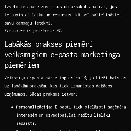
Izvēloties pareizos rīkus un uzsākot analīzi, jūs
ietaupīsiet laiku un resursus, kā arī palielināsiet⁣
savu kampaņu ietekmi.
Šis saturs ir ģenerēts ar MI.
Labākās prakses piemēri
veiksmīgiem e-pasta mārketinga
piemēriem
Veiksmīga e-pasta mārketinga stratēģija bieži balstās
uz labākām praksēm, ⁤kas tiek izmantotas​ dažādos
uzņēmumos. Šādas prakses ietver:
Personalizācija:
E-pasti⁣ tiek pielāgoti saņēmēja
interesēm un uzvedībai,lai radītu ⁤lielāku‌
iesaisti.