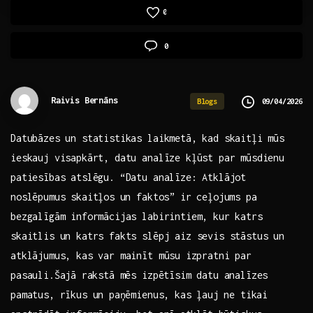
0
0
Raivis Bernāns
09/04/2026
Blogs
Datubāzes‌ un statistikas laikmetā, kad skaitļi mūs‍
ieskauj visapkārt, datu analīze kļūst par mūsdienu
patiesības​ atslēgu. “Datu​ analīze: Atklājot
noslēpumus skaitļos ⁣un faktos” ir ceļojums pa
bezgalīgām ‌informācijas labirintiem, kur katrs
skaitlis un katrs fakts slēpj aiz sevis stāstus un
atklājumus, ‌kas var mainīt mūsu⁤ izpratni par
pasauli.Šajā⁤ rakstā mēs ‍izpētīsim datu analīzes
pamatus, rīkus un⁣ paņēmienus,⁤ kas ļauj ne tikai