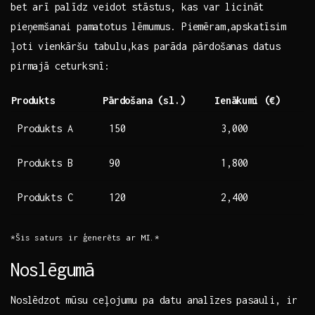
bet arī ⁤palīdz veidot⁣ stāstus, kas var licināt
pieņemšanai⁤ pamatotus lēmumus. Piemēram,apskatīsim
ļoti vienkāršu tabulu,kas⁣ parāda​ pārdošanas datus⁢
pirmajā ‍ceturksnī:
Produkts
Pārdošana (sl.)
Ienākumi ‍(€)
Produkts A
150
3,000
Produkts B
90
1,800
Produkts C
120
2,400
*Šis saturs ir ​ģenerēts ar MI.*
Noslēgumā
Noslēdzot mūsu⁣ ceļojumu pa datu analīzes pasauli, ir