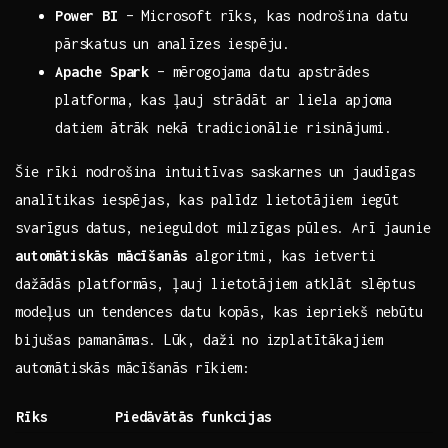
Power BI
– Microsoft rīks, kas nodrošina datu
pārskatus un ⁤analīzes iespēju.
Apache Spark
– mērogojama datu apstrādes
platforma, kas ​ļauj strādāt ar liela apjoma
datiem‍ ātrāk nekā tradicionālie risinājumi.
Šie rīki nodrošina intuitīvas saskarnes un ⁤jaudīgas
analītikas ⁤iespējas, kas palīdz lietotājiem iegūt‍
svarīgus datus, neieguldot milzīgas pūles. ‍Arī​ jaunie
automātiskās mācīšanās
algoritmi,‍ kas ietverti‌
dažādās platformās, ļauj lietotājiem ​atklāt slēptus​
modeļus un​ tendences datu kopās, kas iepriekš nebūtu
bijušas⁣ pamanāmas.​ Lūk, daži⁣ no​ izplatītākajiem
automātiskās ⁤mācīšanās rīkiem:
Rīks
Piedāvātās funkcijas