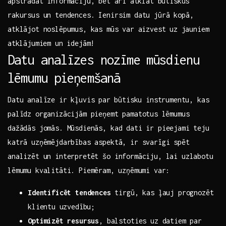
apstrādāt informāciju, bet⁣ arī⁤ atklāt​ būtiskus
rakursus un tendences. Ienirsim datu jūrā​ kopā,
atklājot noslēpumus, kas mūs⁣ var ​aizvest uz⁣ jauniem
⁤atklājumiem un idejām!
Datu analīzes nozīme ⁣mūsdienu
lēmumu pieņemšanā
Datu ‌analīze ir kļuvis⁢ par ⁤būtisku instrumentu, kas
palīdz organizācijām ​pieņemt pamatotus⁣ lēmumus
dažādās ‌jomās. Mūsdienās, kad dati ir pieejami teju
katrā ​uzņēmējdarbības aspektā, ir svarīgi spēt
analizēt un​ interpretēt šo informāciju, lai uzlabotu
lēmumu​ kvalitāti. Piemēram,⁣ uzņēmumi​ var:
Identificēt tendences
tirgū, kas ļauj prognozēt‍
klientu⁤ uzvedību;
Optimizēt​ resursus
, balstoties‍ uz datiem par