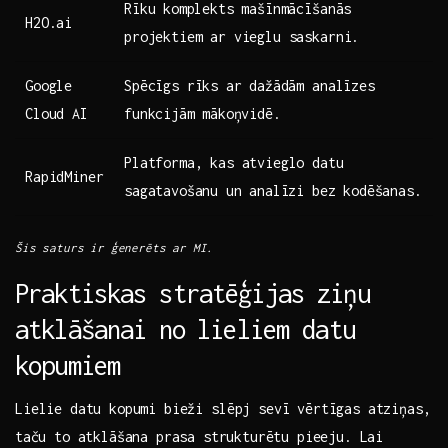
Rīku ⁣komplekts mašīnmācīšanās‍
H2O.ai
projektiem ‍ar‌ vieglu saskarni.
Google
Spēcīgs rīks ar ⁢dažādām analīzes
Cloud‍ AI
funkcijām ⁢mākoņvidē.
Platforma,‌ kas‌ atvieglo‍ datu
RapidMiner
sagatavošanu⁢ un ​analīzi ⁣bez kodēšanas.
Šis saturs ir ģenerēts⁤ ar MI.
Praktiskas stratēģijas ziņu
atklāšanai ⁣no⁢ lieliem​ datu ​
kopumiem
Lielie datu​ kopumi bieži slēpj sevī‌ vērtīgas atziņas,
⁢taču to atklāšana prasa⁣ strukturētu pieeju. Lai