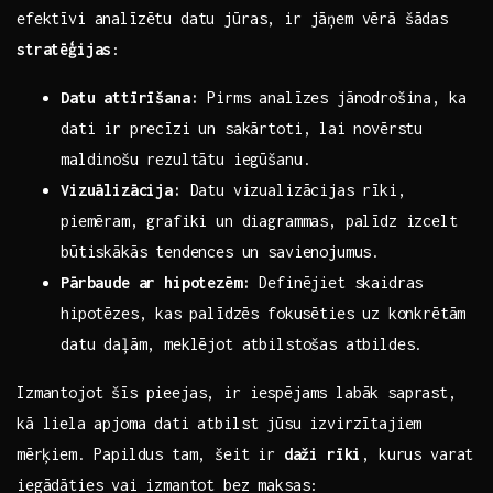
efektīvi ‌analīzētu datu jūras, ir jāņem ‌vērā šādas
stratēģijas
:
Datu‍ attīrīšana:
Pirms analīzes jānodrošina, ka
dati​ ir precīzi‌ un sakārtoti,⁤ lai novērstu
maldinošu rezultātu iegūšanu.
Vizuālizācija:
Datu vizualizācijas rīki,
piemēram, grafiki un diagrammas, palīdz izcelt
būtiskākās tendences un savienojumus.
Pārbaude ar hipotezēm:
Definējiet skaidras
hipotēzes, ⁤kas palīdzēs fokusēties uz konkrētām
datu ‌daļām,‍ meklējot atbilstošas atbildes.
Izmantojot šīs pieejas, ir ‌iespējams labāk saprast,
kā liela ⁣apjoma dati atbilst‌ jūsu izvirzītajiem
⁢mērķiem. Papildus tam,‍ šeit ir⁢
daži rīki
,‍ kurus varat
iegādāties ⁢vai izmantot bez maksas: