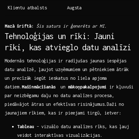
Klientu atbalsts
Augsta
Mazā​ šriftā:
Šis​ saturs ir ģenerēts ​ar MI.
Tehnoloģijas un rīki: ⁤Jauni
rīki, kas atvieglo datu analīzi
Modernās tehnoloģijas‍ ir radījušas jaunas iespējas
⁣datu⁢ analīzē, ļaujot ​uzņēmumiem un pētniekiem ātrāk
un precīzāk ‌iegūt ieskatus no ​liela apjoma
datiem.
Mašīnmācīšanās
⁢ un⁢
mākoņpakalpojumi
ir kļuvuši
par neizbēgamu⁢ daļu no datu ‌analīzes ⁤procesa,
piedāvājot ātras un efektīvas risinājumus.Daži no⁣
jaunajiem rīkiem, kas ⁢ir pieejami ⁢tirgū,⁣ ietver:
Tableau
– vizuālo datu analīzes rīks, kas ļauj
‍veidot interaktīvas vizualizācijas.