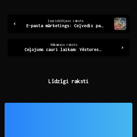
Continue
Iepriekšējais raksts
E-pasta mārketings: Ceļvedis panākumiem digitālajā vidē
Reading
Nākamais raksts
Ceļojums cauri laikam: Vēstures noslēpumi un mantojums
Līdzīgi raksti
0