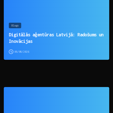
Blogs
Digitālās aģentūras Latvijā: Radošums un
Inovācijas
08/08/2026
0