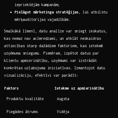
⁢iepriekšējām kampanām;
Pielāgot ‌mārketinga stratēģijas
, ‌lai​ atbilstu⁢
mērķauditorijas ​vajadzībām.
Smalkākā līmenī,‌ datu analīze var sniegt ieskatus,​
kas⁢ nemaz nav acīmredzami,‍ un atklāt ⁢neskaidras
attiecības starp dažādiem faktoriem, kas ietekmē​
uzņēmuma sniegumu. Piemēram, izpētot datus par
klientu apmierinātību, uzņēmumi var izstrādāt ​
konkrētas uzlabojuma iniciatīvas. Izmantojot‌ datu
vizualizāciju, efektīvi var parādīt:
Faktors
Ietekme uz apmierinātību
Produktu kvalitāte
Augsta
Piegādes ātrums
Vidēja