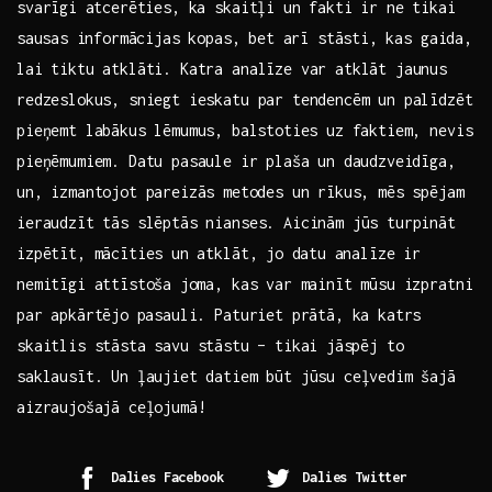
svarīgi⁢ atcerēties, ka skaitļi un ⁣fakti ir ne⁣ tikai
⁢sausas⁤ informācijas‍ kopas,⁣ bet arī stāsti,⁢ kas gaida,
lai tiktu atklāti.‌ Katra analīze var atklāt​ jaunus
redzeslokus,​ sniegt ieskatu​ par ‌tendencēm un palīdzēt
pieņemt labākus lēmumus,⁤ balstoties uz faktiem, nevis‍
pieņēmumiem.‌ Datu pasaule ir plaša ⁣un‍ daudzveidīga,
un, izmantojot pareizās ⁣metodes un‌ rīkus, mēs ​spējam‍
ieraudzīt ​tās slēptās nianses. Aicinām jūs turpināt
izpētīt, mācīties un⁢ atklāt,⁢ jo datu⁤ analīze‍ ir⁢
nemitīgi attīstoša⁤ joma, kas ‍var mainīt mūsu izpratni
par apkārtējo ⁤pasauli. ‌Paturiet prātā, ka ​katrs
skaitlis ‌stāsta savu stāstu⁤ – ‌tikai⁤ jāspēj to‍
saklausīt. Un ļaujiet datiem būt jūsu ceļvedim‍ šajā
aizraujošajā ceļojumā!
Dalies Facebook
Dalies Twitter