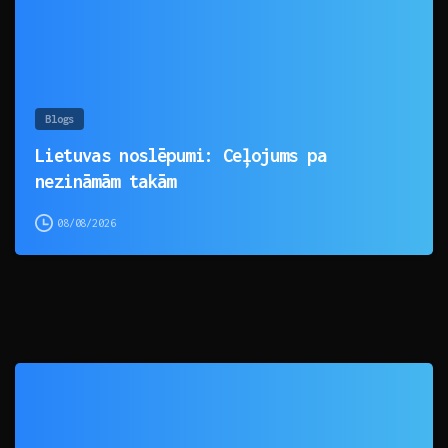
Blogs
Lietuvas noslēpumi: Ceļojums pa
nezināmām takām
08/08/2026
0