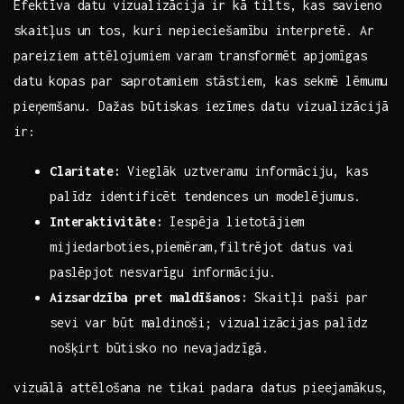
Efektīva datu vizualizācija ⁤ir kā tilts, kas savieno
skaitļus un tos, kuri ⁢nepieciešamību ​interpretē. Ar​
pareiziem‍ attēlojumiem ⁣varam transformēt ‌apjomīgas
datu kopas par ‌saprotamiem stāstiem,⁤ kas ⁣sekmē lēmumu
pieņemšanu. Dažas‍ būtiskas iezīmes ‍datu vizualizācijā
ir:
Claritate:
Vieglāk uztveramu ⁣informāciju, ⁤kas⁤
palīdz identificēt tendences un modelējumus.
Interaktivitāte:
Iespēja lietotājiem
mijiedarboties,piemēram,filtrējot datus vai
paslēpjot‍ nesvarīgu informāciju.
Aizsardzība pret maldīšanos:
Skaitļi⁣ paši par
sevi var ⁢būt ⁢maldinoši; vizualizācijas palīdz
nošķirt būtisko no nevajadzīgā.
vizuālā​ attēlošana⁢ ne⁣ tikai padara datus ‌pieejamākus,