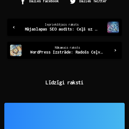
Dalies Facebook
Dalies Twitter
Continue
Iepriekšējais raksts
Mājaslapas SEO audits: Ceļš uz digitālo redzamību
Reading
Nākamais raksts
WordPress Izstrāde: Radošs Ceļvedis Mūsdienu Tīmeklim
Līdzīgi raksti
0