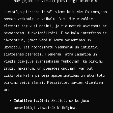
navigējami un vizuāli pievilcīgi interfeisi.
Lietotāja pieredze ir vēl viens‌ kritisks faktors,kas
nosaka ​veiksmīgu e-veikalu. ​Visi​ šie vizuālie
elementi ieguvuši nozīmi, ja tie netiek apvienoti ar
nevainojamu funkcionālitāti. E-veikala interfeiss ir
⁤jākonstruē, ⁢ņemot​ vērā klientu vajadzības un
uzvedību, lai nodrošinātu vienkāršu un intuitīvu
lietošanas pieredzi. Piemēram,​ ātra lasāmība un
viegla piekļuve svarīgākajām funkcijām, kā pirkumu
groza, maksājumu un ⁢piegādes ‌opcijām, var būt
izšķiroša ⁤katra⁤ pircēja apmierinātības un atkārtotu
pirkumu veicināšanai. Piesaistiet saviem klientiem
ar:
Intuitīvu izvēlni:
Skatiet, ⁤uz ko jūsu
apmeklētāji visvairāk‌ klikšķina.