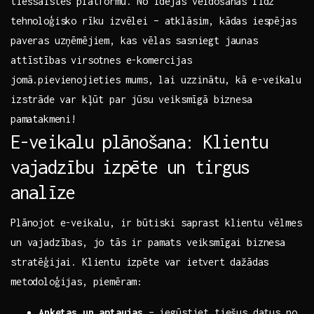
tiešsaistes platformu. No idejas veidošanas līdz
tehnoloģisko rīku izvēlei – atklāsim, kādas iespējas
paveras uzņēmējiem,‌ kas vēlas sasniegt jaunas
attīstības​ virsotnes e-komercijas
jomā.pievienojieties⁣ mums,⁢ lai uzzinātu,⁤ kā ⁤e-veikalu⁤
izstrāde⁤ var kļūt​ par jūsu ⁤veiksmīgā biznesa
⁣pamatakmeni!
E-veikalu ⁣plānošana: Klientu
vajadzību izpēte un tirgus​
analīze
Plānojot e-veikalu,‍ ir būtiski saprast klientu vēlmes⁢
un vajadzības, jo tās ir pamats veiksmīgai biznesa
stratēģijai. Klientu izpēte var ietvert ⁤dažādas
metodoloģijas, piemēram:
Anketas un aptaujas
– iegūstiet tiešus datus no