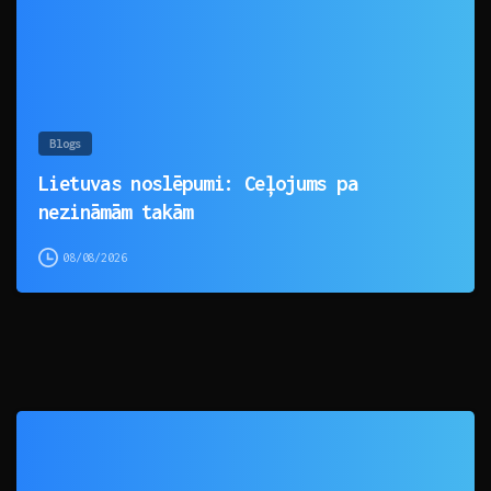
Blogs
Lietuvas noslēpumi: Ceļojums pa
nezināmām takām
08/08/2026
0