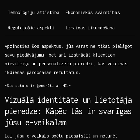
Tehnoloģiju ‍attīstība
Ekonomiskās svārstības
Regulējošie aspekti
Izmaiņas likumdošanā
Apzinoties šos aspektus, jūs varat ne tikai pielāgot
‌savu piedāvājumu, bet ‍arī izstrādāt klientiem
pievilcīgu un personalizētu pieredzi, kas veicinās
ikdienas pārdošanas⁤ rezultātus.
*Šis saturs ir ģenerēts ar MI.*
Vizuālā⁣ identitāte un lietotāja
pieredze: Kāpēc tās ir ⁣svarīgas
jūsu e-veikalam
lai jūsu e-veikals‌ spētu piesaistīt⁤ un noturēt