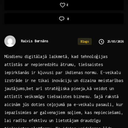
0
0
Raivis Bernāns
25/03/2026
Blogs
Mūsdienu digitālajā ‍laikmetā, kad tehnoloģijas‍
attīstās ar nepieredzētu ātrumu, tiešsaistes
iepirkšanās ir ‌kļuvusi par ikdienas normu. E-veikalu
izstrāde ir ne tikai inovāciju ⁢un dizaina meistarības
jautājums,bet arī stratēģiska pieeja,kā⁤ veidot un
attīstīt veiksmīgu tiešsaistes biznesu. Šajā rakstā
aicinām jūs ​doties ‍ceļojumā pa e-veikalu ‌pasauli, kur
iepazīsimies ar galvenajiem soļiem, kas nepieciešami,
lai ⁣radītu efektīvu un lietotājam draudzīgu⁤