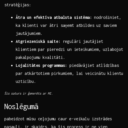
⁣stratēģijas:
Ātra un‍ efektīva atbalsta sistēma:
nodrošiniet,
ka klienti var ātri​ saņemt atbildes‍ uz‌ saviem
jautājumiem.
Atgriezeniskā saite:
regulāri jautājiet‌
klientiem par ⁢pieredzi ⁤un ieteikumiem, uzlabojot
pakalpojumu ​kvalitāti.
Lojalitātes programmas:
piedāvājiet atlīdzības
par ‍atkārtotiem pirkumiem, lai veicinātu klientu
uzticību.
Šis saturs ir ģenerēts ar MI.
Noslēgumā
pabeidzot mūsu ceļojumu caur e-veikalu izstrādes
‍pasauli, ir skaidrs, ka šis process ir ne vien