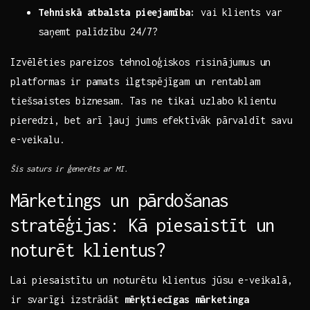
Tehniskā atbalsta⁢ pieejamība:
‍vai klients ‍var
saņemt palīdzību ‍24/7?
Izvēlēties ‌pareizos tehnoloģiskos ‍risinājumus un
platformas ir pamats ilgtspējīgam un rentablam
tiešsaistes biznesam. Tas ne tikai uzlabo klientu
pieredzi, bet arī ļauj jums efektīvāk pārvaldīt savu
e-veikalu.
Šis saturs ir ģenerēts ar MI.
Mārketings un pārdošanas
stratēģijas: Kā piesaistīt un
‍noturēt klientus?
Lai piesaistītu un‍ noturētu klientus jūsu e-veikalā,
ir svarīgi‌ izstrādāt
mērķtiecīgas mārketinga