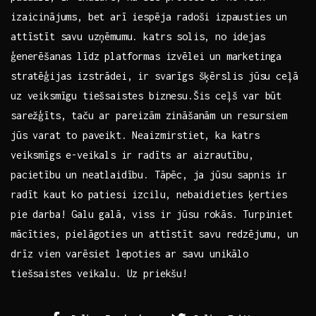
izaicinājums, bet ‌arī ​iespēja ​radoši izpausties un
attīstīt‌ savu uzņēmumu. katrs solis, no idejas
ģenerēšanas ‍līdz‌ platformas izvēlei​ un marketinga
stratēģijas izstrādei, ir svarīgs šķērslis ⁤jūsu ceļā
uz veiksmīgu tiešsaistes biznesu.Šis ceļš var ‍būt
sarežģīts, taču ar pareizām zināšanām un resursiem
jūs varat to paveikt. Neaizmirstiet, ka katrs
‌veiksmīgs e-veikals ⁤ir ‌radīts ar aizrautību,
pacietību un neatlaidību. Tāpēc,⁣ ja jūsu sapnis⁣ ir
radīt kaut ko⁢ patiesi izcilu, nebaidieties ķerties
pie darba! Galu ‍galā, viss ir jūsu rokās. Turpiniet
mācīties, pielāgoties⁢ un attīstīt savu redzējumu, un
drīz ⁣vien varēsiet lepoties ar savu unikālo
tiešsaistes veikalu.​ Uz priekšu!