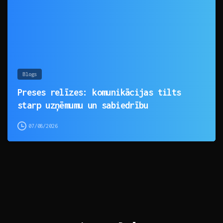
Blogs
Preses relīzes: komunikācijas tilts
starp uzņēmumu un sabiedrību
07/08/2026