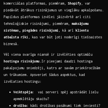
⁣komerciālas‍ platformas, piemēram,
Shopify
,⁣ var
piedāvāt ātrākus risinājumus un vieglāku apkalpošanu.
Papildus platformas izvēlei jāizvērtē arī citi
tehnoloģiskie risinājumi, piemēram,
maksājumu
sistēmas, ‌piegādes risinājumi
, kā arī
klientu
atbalsta rīki
, kas ‌var būt ļoti noderīgi tiešsaistes
biznesā.
Vēl viena svarīga niansē ir ‌izvēlēties optimālu ​
hostinga risinājumu
.Ir pieejami daudzi hostinga⁣
pakalpojumu ‍sniedzēji, katrs ar savām priekšrocībām‍
un trūkumiem. Apsveriet šādus ⁣aspektus, kad
izvēlaties hostingu:
Veiktspēja:
⁣ vai ⁤serveri spēj apstrādāt lielu
apmeklētāju ‍skaitu?
drošība:
kādi drošības pasākumi tiek ieviesti?