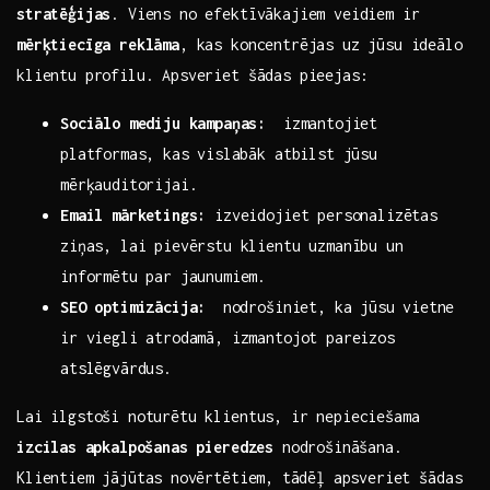
stratēģijas
. Viens no ​efektīvākajiem veidiem ir
mērķtiecīga reklāma
, kas koncentrējas uz‌ jūsu ideālo
klientu ‌profilu. ‍Apsveriet šādas pieejas:
Sociālo‍ mediju kampaņas:
‌ izmantojiet
platformas, ⁢kas vislabāk atbilst jūsu
mērķauditorijai.
Email mārketings:
izveidojiet personalizētas
ziņas, lai pievērstu‍ klientu uzmanību un​
informētu par jaunumiem.
SEO optimizācija:
⁤ nodrošiniet, ka⁢ jūsu vietne
ir viegli atrodamā, izmantojot pareizos
atslēgvārdus.
Lai ilgstoši noturētu klientus,​ ir nepieciešama​
izcilas ⁤apkalpošanas pieredzes
nodrošināšana.
Klientiem jājūtas⁣ novērtētiem,⁤ tādēļ apsveriet šādas