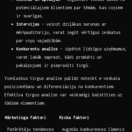
potenciālajiem klientiem ⁤par tēmām, kas viņiem
ir‌ svarīgas.
Intervijas
– veicot dziļākas sarunas ar
mērķauditoriju, varat iegūt vērtīgus ieskatus
par viņu vajadzībām.
Konkurentu analīze
– izpētot līdzīgus uzņēmumus,
varat labāk saprast, kādi produkti un
pakalpojumi ir pieprasīti tirgū.
Vienlaikus tirgus‍ analīze ⁤palīdz noteikt e-veikala
pozicionēšanu un diferenciāciju‌ no konkurentiem.
Efektīva tirgus analīze var veiksmīgi balstīties uz
šādiem elementiem:
Mārketinga faktori
Riska faktori
Patērētāju tendences
Augstās konkurences līmenis