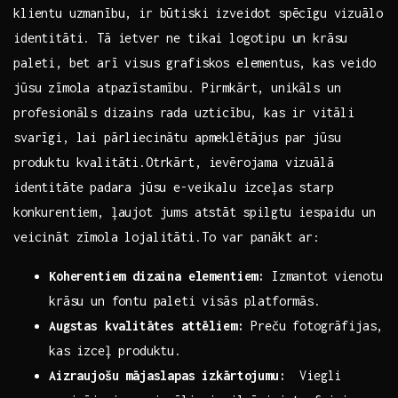
klientu uzmanību, ir būtiski izveidot​ spēcīgu vizuālo
identitāti. Tā ietver​ ne tikai logotipu un krāsu
paleti, bet arī visus grafiskos ‌elementus, ⁤kas veido
jūsu zīmola atpazīstamību. Pirmkārt, unikāls un‍
profesionāls dizains rada ⁤uzticību,⁣ kas ir vitāli
svarīgi, lai pārliecinātu apmeklētājus par jūsu
produktu kvalitāti.Otrkārt, ievērojama vizuālā
identitāte⁢ padara jūsu e-veikalu izceļas starp
konkurentiem, ļaujot jums⁢ atstāt⁢ spilgtu iespaidu un
veicināt zīmola lojalitāti.To var panākt ⁢ar:
Koherentiem‌ dizaina‍ elementiem:
Izmantot vienotu
krāsu un fontu paleti visās platformās.
Augstas kvalitātes attēliem:
Preču fotogrāfijas,
kas izceļ produktu.
Aizraujošu mājaslapas​ izkārtojumu:
‌ Viegli