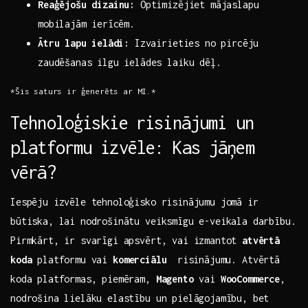
Reaģējošu dizainu:
Optimizējiet mājaslapu
mobilajām⁤ ierīcēm.
Ātru lapu ⁤ielādi:
Izvairieties no pircēju
zaudēšanas ilgu ielādes laiku dēļ.
*Šis saturs ir ģenerēts⁢ ar MI.*
Tehnoloģiskie⁣ risinājumi un
platformu izvēle: Kas jāņem
vērā?
Iespēju izvēle tehnoloģisko risinājumu jomā ir
būtiska, lai nodrošinātu ​veiksmīgu e-veikala darbību.
Pirmkārt, ir svarīgi apsvērt, vai izmantot
atvērtā
koda
‍platformu ​vai
komerciālu
⁤ risinājumu. Atvērtā
koda platformas, piemēram,
Magento
vai
WooCommerce
,
nodrošina lielāku elastību un pielāgojamību, bet