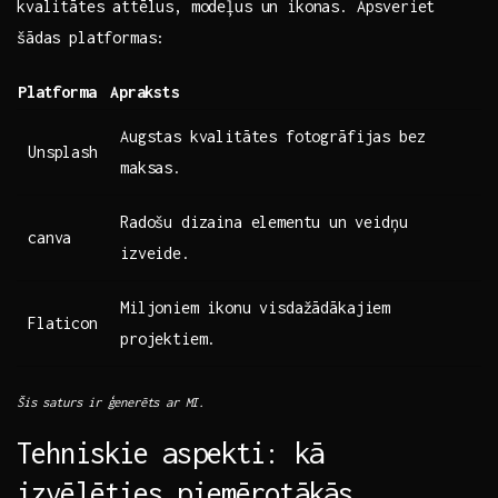
kvalitātes attēlus, modeļus un ikonas. Apsveriet
šādas platformas:
Platforma
Apraksts
Augstas kvalitātes fotogrāfijas bez
Unsplash
maksas.
Radošu dizaina‌ elementu⁣ un⁤ veidņu
canva
izveide.
Miljoniem ikonu visdažādākajiem
Flaticon
projektiem.
Šis saturs ⁢ir ģenerēts ar ⁣MI.
Tehniskie aspekti: kā
izvēlēties‌ piemērotākās