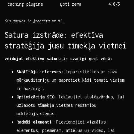
caching plugins
Ļoti ‌zema
4.8/5
Šis saturs ir ‌ģenerēts ar MI.
Satura izstrāde: efektīva⁢
stratēģija jūsu tīmekļa vietnei
veidojot efektīvu saturu,ir svarīgi ņemt vērā:
Skatītāju​ intereses:
Iepazīstieties ar savu
mērķauditoriju un saprotiet,kādi temati⁣ viņiem
ir nozīmīgi.
Optimizācija SEO:
Iekļaujiet atslēgvārdus, lai
uzlabotu tīmekļa vietnes redzamību
meklētājsistēmās.
Radoši elementi:
Pievienojiet ⁤vizuālus
elementus, piemēram, attēlus un video, lai