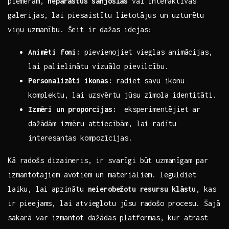
⁣piemēram,
neparastus sānjoslas
vai interaktīvas
galerijas, lai piesaistītu lietotājus un‍ uzturētu
viņu uzmanību. Šeit ir dažas idejas:
Animēti foni:
⁣pievienojiet vieglas animācijas,
lai ‍palielinātu vizuālo pievilcību.
Personalizēti ikonas:
radiet savu ikonu
komplektu, lai uzsvērtu jūsu zīmola identitāti.
Izmēri un proporcijas:
⁤ eksperimentējiet ar
dažādām izmēru attiecībām, lai radītu
interesantas kompozīcijas.
Kā radošs dizaineris, ir svarīgi būt uzmanīgam​ par
izmantotajiem avotiem un materiāliem. Ieguldiet
laiku,⁣ lai apzinātu
neierobežotu resursu klāstu
, kas
ir pieejams, lai atvieglotu jūsu radošo procesu. Šajā
sakarā var izmantot ⁤dažādas platformas, kur atrast