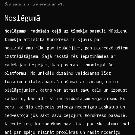
Šis saturs ir‍ ģenerēts ar MI.
Noslēgumā
Noslēgums: radošais ceļš uz‍ tīmekļa pasauli
Mūsdienu
tīmekļa attīstībā WordPress‍ ir kļuvis par
neaizstājamu rīku gan ‍iesācējiem, gan pieredzējušiem
izstrādātājiem. Šajā rakstā mēs iepazināmies ar
radošajām iespējām, kas paveras, izmantojot šo
platformu. No‍ unikālu dizainu veidošanas līdz
funkcionalitātes paplašināšanai ar spraudņiem un
pielāgojumiem,⁣ katrs var atrast savu ceļu un ‌izpaust
radošumu, kas atbilst individuālajām vajadzībām. Es
ceru, ka šis ceļvedis⁤ sniedza noderīgas ieskatus un
iedvesmoja jūs sākt savu ceļojumu WordPress pasaulē.
Atcerieties, ka radošums nav tikai par skaistumu,⁢ bet
arī par spēju risināt problēmas un radīt noderīgu