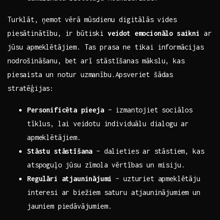
Turklāt,⁢ ņemot ⁣vērā mūsdienu digitālās vides
piesātinātību, ir būtiski
veidot emocionālo saikni
ar
jūsu apmeklētājiem. Tas prasa ne‍ tikai informācijas
nodrošināšanu, bet arī stāstīšanas mākslu,​ kas
piesaista un notur uzmanību.Apsveriet šādas
stratēģijas:
Personificēta pieeja
– izmantojiet‍ sociālos
tīklus, lai ⁣veidotu individuālu dialogu ar
apmeklētājiem.
Stāstu stāstīšana
– dalieties ar⁢ stāstiem, kas
atspoguļo jūsu zīmola vērtības un misiju.
Regulāri atjauninājumi
– uzturiet apmeklētāju
interesi ar biežiem saturu atjauninājumiem un
jauniem piedāvājumiem.