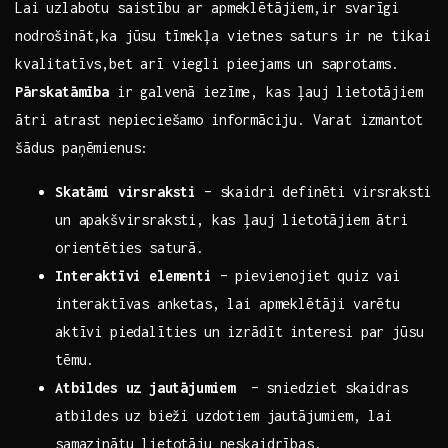
Lai ‍uzlabotu saistību ar apmeklētājiem,ir ‍svarīgi
nodrošināt,ka jūsu‌ tīmekļa vietnes saturs ⁤ir ne tikai
kvalitatīvs,bet arī viegli pieejams un​ saprotams.
Pārskatāmība
ir galvenā iezīme, ‌kas ļauj lietotājiem‌
ātri atrast⁣ nepieciešamo informāciju. Varat ​izmantot
šādus paņēmienus:
Skatāmi virsraksti
– skaidri definēti virsraksti
un apakšvirsraksti, kas‌ ļauj lietotājiem⁣ ātri
orientēties saturā.
Interaktīvi​ elementi
– pievienojiet quiz vai
interaktīvas anketas,‌ lai apmeklētāji varētu⁣
aktīvi piedalīties un izrādīt ‌interesi par jūsu
tēmu.
Atbildes uz ⁢jautājumiem
⁣ – sniedziet skaidras
atbildes ⁤uz bieži uzdotiem jautājumiem, lai
samazinātu lietotāju neskaidrības.