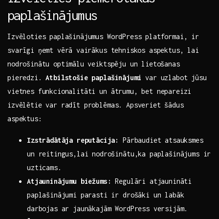
paplašinājumus
Izvēloties paplašinājumus WordPress platformai, ir
svarīgi ņemt vērā ⁤vairākus tehniskos aspektus, lai
nodrošinātu optimālu⁤ veiktspēju un lietošanas
pieredzi.
Atbilstošie paplašinājumi
var uzlabot jūsu
vietnes funkcionalitāti un ātrumu, bet nepareizi
izvēlētie var radīt problēmas. Apsveriet šādus
aspektus:
Izstrādātāja reputācija:
Pārbaudiet atsauksmes
un reitingus,lai nodrošinātu,ka paplašinājums ir
uzticams.
Atjauninājumu biežums:
Regulāri atjaunināti
paplašinājumi parasti ir drošāki un labāk
darbojas ar jaunākajām WordPress versijām.