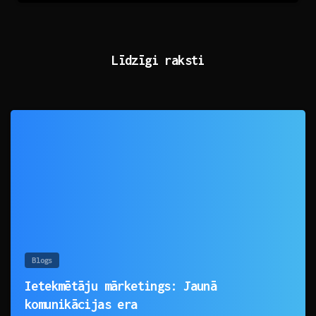
Līdzīgi raksti
0
Blogs
Ietekmētāju mārketings: Jaunā
komunikācijas era