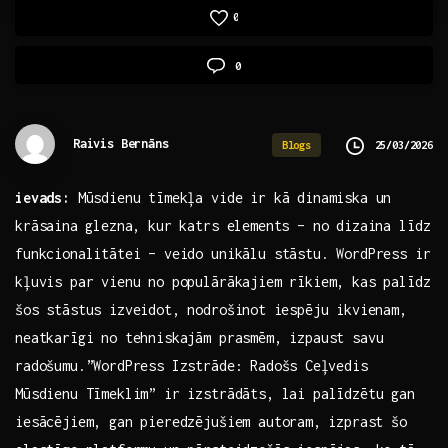
0
0
Raivis Bernāns
25/03/2026
Blogs
ievads:
Mūsdienu tīmekļa vide ir kā dinamiska un
krāsaina⁢ glezna, kur katrs elements – no dizaina līdz
funkcionalitātei – veido unikālu stāstu. WordPress ir
kļuvis par vienu no populārākajiem rīkiem, kas palīdz
šos stāstus izveidot, nodrošinot ⁣iespēju ikvienam,
neatkarīgi no tehniskajām prasmēm, izpaust savu⁢
radošumu.”WordPress Izstrāde: Radošs ⁢Ceļvedis
Mūsdienu Tīmeklim” ir izstrādāts, lai ‌palīdzētu gan
iesācējiem, gan pieredzējušiem autoram,⁤ izprast šo