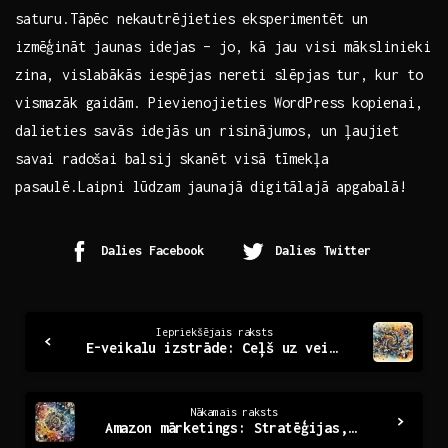
saturu.Tāpēc ‌nekautrējieties eksperimentēt‍ un
izmēģināt jaunas idejas – jo, kā jau visi mākslinieki
zina,​ vislabākās⁢ iespējas nereti slēpjas tur, kur to
vismazāk gaidām. Pievienojieties WordPress ⁢kopienai,
dalieties savās idejās un risinājumos, un ⁣ļaujiet
savai radošai ⁢balsij skanēt ​visā tīmekļa
pasaulē.Laipni lūdzam jaunajā digitālajā⁢ apgabalā!
Dalies Facebook
Dalies Twitter
Continue
Iepriekšējais raksts
E-veikalu izstrāde: Ceļš uz veiksmīgu tiešsaistes biznesu
Reading
Nākamais raksts
Amazon mārketings: Stratēģijas, kas veicina panākumus