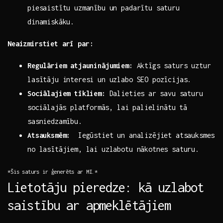
piesaistītu uzmanību un padarītu saturu
dinamiskāku.
Neaizmirstiet arī par:
Regulāriem atjauninājumiem:
Aktīgs saturs uztur
lasītāju interesi un uzlabo SEO pozīcijas.
Sociālajiem tīkliem:
‌Dalieties ar⁢ savu saturu
⁢sociālajās⁣ platformās, ⁤lai palielinātu tā⁤
sasniedzamību.
Atsauksmēm:
‍ Iegūstiet un analizējiet atsauksmes
no lasītājiem, lai uzlabotu‍ nākotnes saturu.
*Šis saturs ir ģenerēts ar MI.*
Lietotāju pieredze: kā uzlabot
saistību ar apmeklētājiem