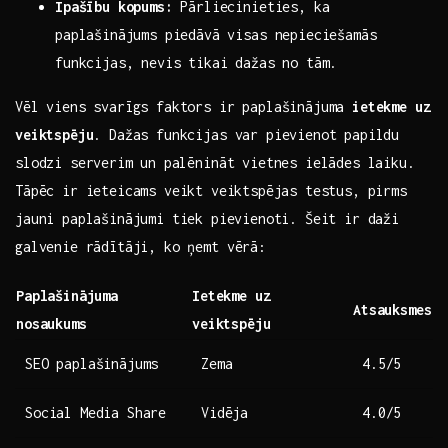
Īpašību kopums:
Pārliecinieties, ka
paplašinājums piedāvā visas nepieciešamās
funkcijas, nevis tikai dažas‍ no tām.
Vēl viens svarīgs faktors ir paplašinājuma
ietekme uz⁣
veiktspēju
. Dažas funkcijas var pievienot papildu
slodzi serverim un ⁤palēnināt vietnes ielādes laiku.
Tāpēc ‌ir ieteicams veikt⁢ veiktspējas testus, pirms
jauni paplašinājumi tiek ⁤pievienoti. Šeit ir daži
‌galvenie rādītāji, ko ņemt vērā:
Paplašinājuma
Ietekme uz⁤
Atsauksmes
nosaukums
veiktspēju
SEO ‌paplašinājums
Zema
4.5/5
Social Media Share
Vidēja
4.0/5