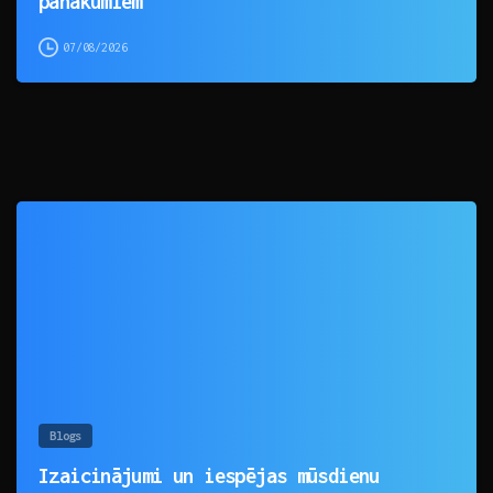
panākumiem
07/08/2026
0
Blogs
Izaicinājumi un iespējas mūsdienu