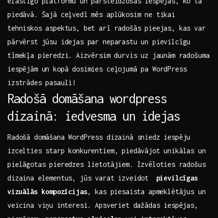
elastīgo platformu un pārsteidzošās iespējas, ko tā
piedāvā. Šajā ceļvedī mēs aplūkosim ne tikai
tehniskos aspektus, bet arī radošās pieejas, kas var
pārvērst jūsu idejas par neparastu un‌ pievilcīgu‍
tīmekļa pieredzi.⁤ Aizvērsim durvis uz jaunām radošuma
iespējām un kopā dosimies ceļojumā pa WordPress
izstrādes pasauli!
Radošā domāšana wordpress​
dizainā: iedvesma un idejas
Radošā domāšana WordPress​ dizainā sniedz iespēju
izcelties starp ‍konkurentiem, piedāvājot unikālas un⁣
pielāgotas pieredzes lietotājiem. Izvēloties⁢ radošus
dizaina elementus, jūs​ varat izveidot ⁢
pievilcīgas
⁣vizuālās kompozīcijas
, kas piesaista apmeklētājus un
veicina viņu ⁤interesi. Apsveriet dažādas iespējas,