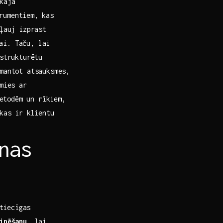
kajā
trumentiem,⁣ kas
 ļauj izprast
bai. Taču, lai
strukturētu
mantot atsauksmes,
imies ar
metodēm un rīkiem,
kas ir​ klientu
nas
ķtiecīgas
inēšanu
, lai