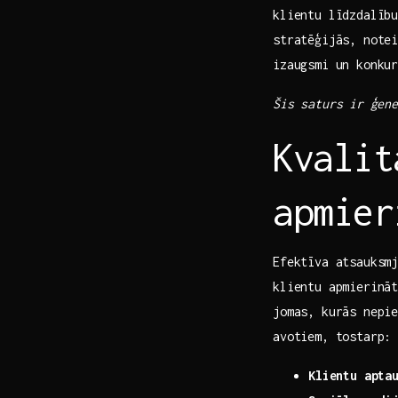
klientu līdzdalību
stratēģijās, notei
izaugsmi un konkur
Šis saturs⁣ ir ģen
Kvalit
apmier
Efektīva atsauksmj
klientu apmierināt
jomas, kurās‌ nepi
avotiem, tostarp:
Klientu apta