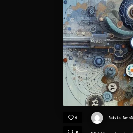
Raivis Bernā
0
0