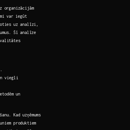
dz organizācijām
i ‌var ⁢iegūt
joties uz analīzi,
umus. ⁢Šī analīze
valitātes
.
n viegli
metodēm un
ēšanu. Kad uzņēmums
uniem⁣ produktiem