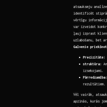
atsauksmju analīze
identificēt stiprās
vērtīgu informācij
var izveidot⁤ konk
ļauj izprast klien
uzlabošanu, ‌bet ⁣
Galvenie ⁢priekšno
Precizitāte:
struktūra:
An
izsekojami.
Pārredzamība
‌rezultātiem.
Vēl vairāk, atsauk
apzinās, kurās jom