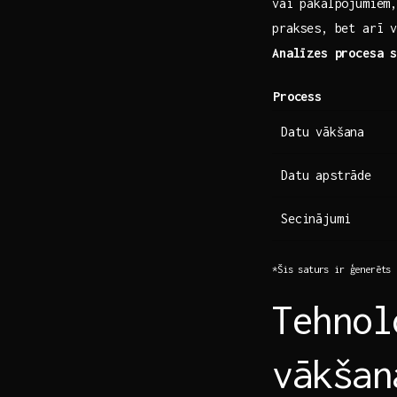
vai pakalpojumiem,
prakses,‌ bet arī 
Analīzes ‍procesa 
Process
Datu vākšana
Datu apstrāde
Secinājumi
*Šis saturs ‌ir‍ ģenerēts 
Tehnol
vākšan