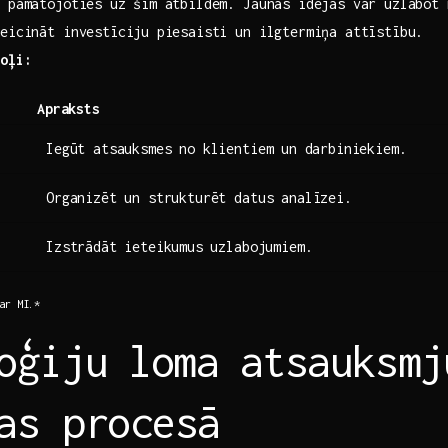
 pamatojoties⁣ uz šīm atbildēm. Jaunās idejas var ‍uzlabot 
veicināt investīciju⁢ piesaisti un‍ ilgtermiņa attīstību.
soļi:
Apraksts
Iegūt atsauksmes no klientiem ⁢un darbiniekiem.
Organizēt un strukturēt datus analīzei.
Izstrādāt ieteikumus⁤ uzlabojumiem.
ar ‌MI.*
oģiju ⁣loma ⁤atsauksmj
as procesā