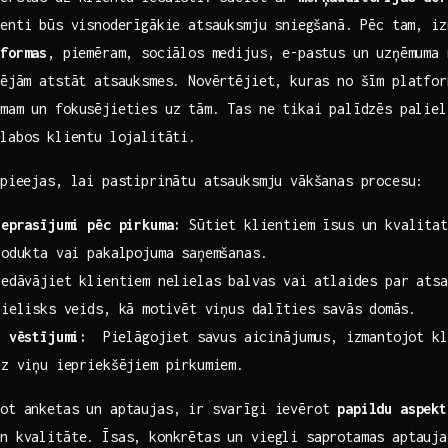
enti būs⁢ visnoderīgākie atsauksmju ⁢sniegšanā. Pēc tam, i
tformas
,⁣ piemēram, sociālos medijus, e-pastus un uzņēmuma
spējām atstāt atsauksmes. Novērtējiet, kuras no šīm platfo
mam un fokusējieties uz tām. Tas ne tikai⁤ palīdzēs paliel
zlabos⁣ klientu lojalitāti.
⁣pieejas, lai pastiprinātu atsauksmju vākšanas procesu:
ieprasījumi pēc pirkuma:
Sūtiet klientiem īsus un kvalitat
rodukta vai pakalpojuma saņemšanas.
edāvājiet klientiem nelielas balvas ⁢vai ‍atlaides par ‌ats
ielisks veids, kā ⁢motivēt viņus ‍dalīties savās⁤ domās.
i vēstījumi:
⁢ Pielāgojiet savus aicinājumus, izmantojot kl
z viņu iepriekšējiem ​pirkumiem.
ājot anketas un aptaujas, ir svarīgi ievērot
papildu aspekt
un kvalitāte. Īsas, konkrētas un viegli saprotamas aptauja