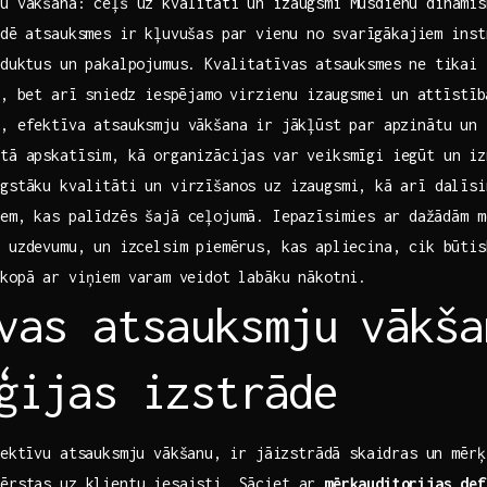
ju vākšana: ceļš uz kvalitāti un izaugsmi Mūsdienu dinamis
idē atsauksmes‍ ir kļuvušas​ par ⁤vienu⁢ no ⁤svarīgākajiem ins
oduktus un ​pakalpojumus. Kvalitatīvas atsauksmes ne tikai
s, bet arī ⁣sniedz iespējamo virzienu ⁢izaugsmei ⁤un attīstī
, efektīva atsauksmju vākšana ⁣ir jākļūst par apzinātu un 
stā apskatīsim, kā organizācijas var veiksmīgi iegūt un iz
ugstāku kvalitāti un virzīšanos uz izaugsmi, ⁣kā arī‍ dalīs
em, kas ‌palīdzēs šajā ceļojumā. ⁢Iepazīsimies ⁤ar⁣ dažādām​ 
 uzdevumu, un ⁤izcelsim piemērus, kas apliecina, ‍cik būtis
kopā ar viņiem varam ⁢veidot labāku nākotni.
vas atsauksmju⁣ vākša
ģijas izstrāde
fektīvu atsauksmju vākšanu, ⁣ir ⁤jāizstrādā skaidras un mēr
vērstas uz klientu iesaisti. ‍Sāciet ar
mērķauditorijas def