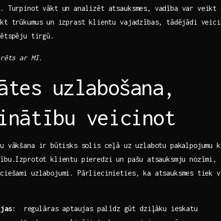
.‍ Turpinot vākt un ​analizēt atsauksmes, vadība var veikt
kt trūkumus un⁤ izprast klientu vajadzības, ‌tādējādi veic
ētspēju ⁤tirgū.
erēts ar MI.
ātes⁣ uzlabošana,
inātību veicinot
u vākšana ir ⁤būtisks solis‌ ceļā uz uzlabotu pakalpojumu k
ību.Izprotot klientu pieredzi un pašu ⁤atsauksmju nozīmi,
eciešami uzlabojumi. Pārliecinieties, ka atsauksmes⁣ tiek v
ujas:
⁤ regulāras aptaujas palīdz ​gūt dziļāku ieskatu