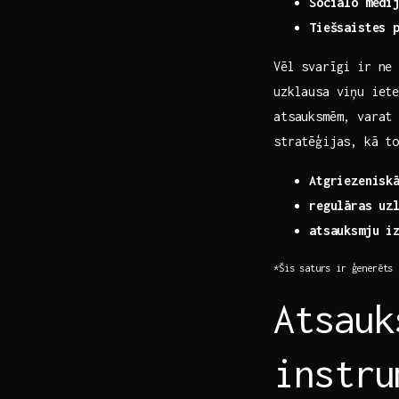
Sociālo medi
Tiešsaistes 
Vēl svarīgi ‍ir ne
uzklausa viņu iete
atsauksmēm, varat 
stratēģijas, kā t
Atgriezenisk
regulāras⁣ uz
atsauksmju i
*Šis saturs ir ģenerēts 
Atsauk
instru