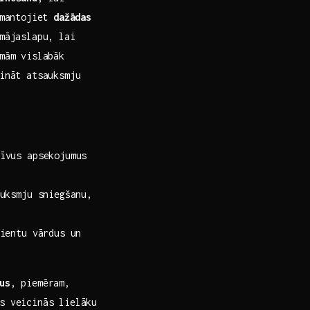
zmantojiet‍
dažādas
 mājaslapu, lai
rmām vislabāk
ināt‍ atsauksmju
īvus apsekojumus
auksmju sniegšanu,
ientu​ vārdus un
us
, piemēram,
s veicinās lielāku