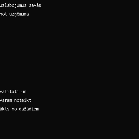
 uzlabojumus savās
inot uzņēmuma
valitāti ‌un
 varam noteikt
ākts no⁤ dažādiem