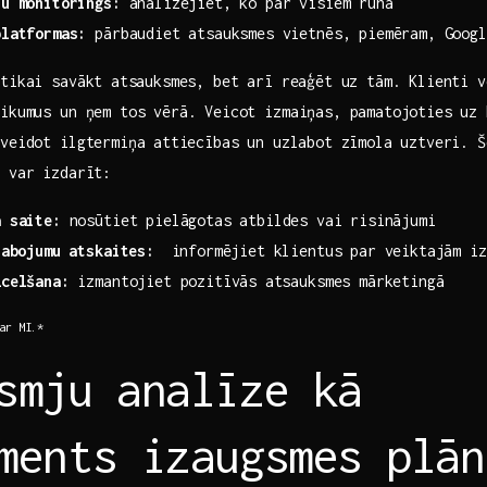
ju monitorings:
analizējiet, ko​ par visiem runā
platformas:
pārbaudiet atsauksmes vietnēs, piemēram, ‍Googl
 tikai savākt ⁣atsauksmes, bet arī reaģēt uz ​tām. Klienti 
ikumus​ un ‌ņem tos vērā. Veicot izmaiņas, pamatojoties uz⁤
veidot ilgtermiņa⁢ attiecības un uzlabot zīmola uztveri. Š
o var izdarīt:
ā saite:
nosūtiet pielāgotas atbildes vai⁣ risinājumi
labojumu atskaites:
​ informējiet klientus par ​veiktajām i
zcelšana:
izmantojiet pozitīvās ⁢atsauksmes mārketingā
ar MI.*
smju analīze kā
ments izaugsmes plān