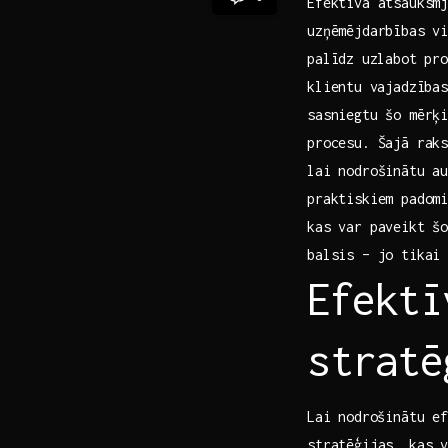
Efektīva atsauksm
‌uzņēmējdarbības ⁢v
palīdz⁢ uzlabot pr
klientu⁢ vajadzība
sasniegtu šo mērķi
procesu. Šajā rak
lai nodrošinātu ‌a
praktiskiem padomi
kas var paveikt šo
balsis – jo tikai 
Efektī
stratē
Lai⁢ nodrošinātu e
stratēģijas, kas 