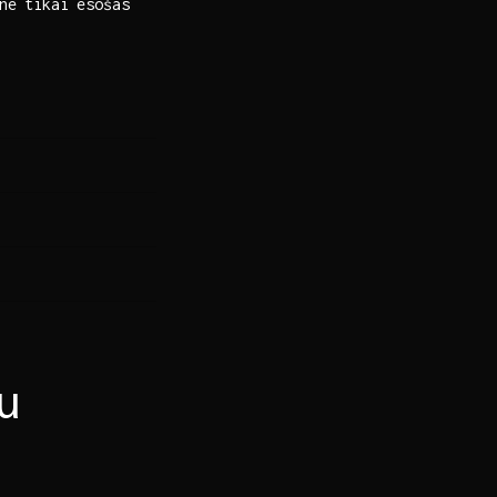
ne tikai‌ esošās
u