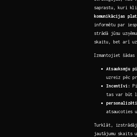
saprastu, kuri kli
komunikācijas pla
informētu ⁢par‌ ie
strādā jūsu uzņēmu
skaitu, bet ‍arī u
Izmantojiet šādas 
Atsauksmju p
uzreiz pēc‌ p
Incentīvi:
Pi
tas var būt l
personalizēt
atsaucoties u
Turklāt, ‍izstrād
jautājumu skaits 