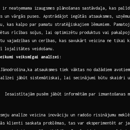
⁤ ir neatņemama izaugsmes plānošanas sastāvdaļa, kas palī
 un ‌vārgās⁣ puses. Apstrādājot iegūtās atsauksmes,⁣ uzņēmum
u, kas⁣ kalpo par pamatu stratēģiskajiem lēmumiem. Pamato
rētus rīcības‍ soļus, lai ​optimizētu produktus vai pakalpoj
tu vajadzības un cerības, kas savukārt veicina ne tikai ‍k
arī lojalitātes veidošanu.
teikumi veiksmīgai analīzei:
Jānodrošina,ka atsauksmes tiek vāktas no dažādiem avotiem
alīzei jābūt sistemātiskai, lai secinājumi būtu skaidri⁤ u
:
‍ Iesaistītajām⁤ pusēm ⁢jābūt informētām par izmantošanas 
smju analīze‍ veicina‍ inovāciju un radošo risinājumu mekl
ās klienti​ saskata problēmas, tas var eksperimentēt ar ja