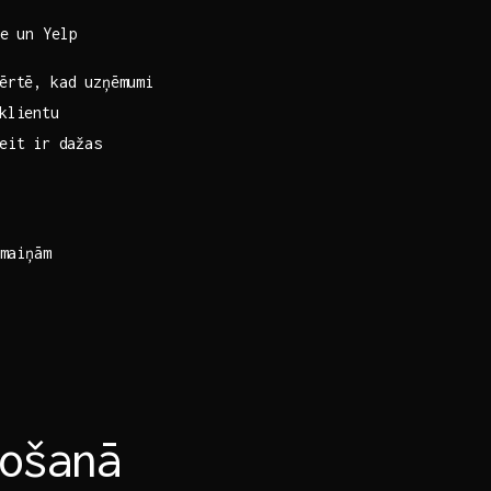
e un​ Yelp
vērtē, kad uzņēmumi
 klientu
eit ⁤ir dažas
zmaiņām
ošanā