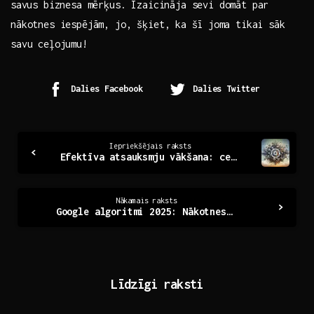
⁢savus biznesa mērķus.‌ Izaicināja‌ sevi domāt par
nākotnes iespējām, jo, šķiet,⁤ ka šī ⁢joma tikai sāk
savu​ ceļojumu!
Dalies Facebook
Dalies Twitter
Continue
Iepriekšējais raksts
Efektīva atsauksmju vākšana: ceļš uz kvalitāti un izaugsmi
Reading
Nākamais raksts
Google algoritmi 2025: Nākotnes meklējumu revolucionārie soļi
Līdzīgi raksti