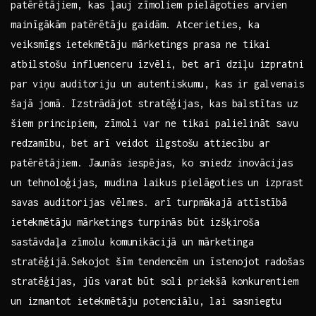
patērētājiem, kas⁣ ļauj zīmoliem pielāgoties‌ arvien
⁢mainīgākām patērētāju gaidām. Atcerieties, ka
veiksmīgs ietekmētāju⁣ mārketings prasa⁢ ne tikai
atbilstošu influenceru​ izvēli, bet arī dziļu⁢ izpratni
par⁤ viņu auditoriju un ‌autentiskumu, kas ir galvenais
šajā jomā. Izstrādājot‍ stratēģijas, kas balstītas uz
šiem⁣ principiem,‍ zīmoli var ​ne‍ tikai palielināt savu
redzamību, bet⁢ arī ‌veidot ⁢ilgstošu attiecību ar
patērētājiem. Jaunās iespējas, ko sniedz inovācijas
⁤un tehnoloģijas, ⁤mudina ⁢laikus ⁤pielāgoties un izprast
savas auditorijas vēlmes. arī‌ turpmākajā attīstībā
ietekmētāju mārketings turpinās būt izšķiroša‍
sastāvdaļa‍ zīmolu komunikācijā ⁤un mārketinga​
stratēģijā.Sekojot šīm tendencēm un ​īstenojot ⁢radošas
stratēģijas, jūs​ varat būt​ soli priekšā konkurentiem
un izmantot ietekmētāju​ potenciālu, lai sasniegtu