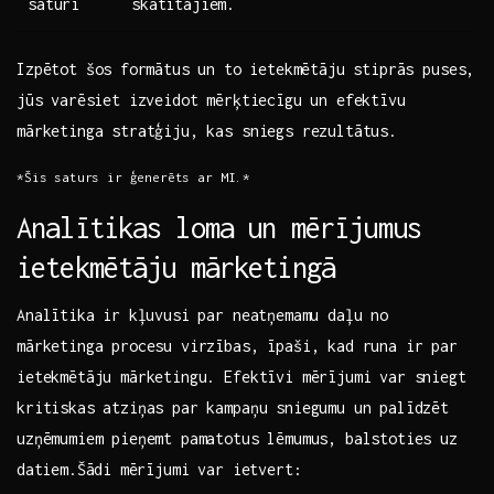
saturi
‍skatītājiem.
Izpētot šos ⁤formātus ⁢un to ietekmētāju‌ stiprās puses,
⁤jūs varēsiet izveidot ​mērķtiecīgu un efektīvu
mārketinga stratģiju,‌ kas sniegs‍ rezultātus.
*Šis saturs ir ģenerēts ar MI.*
Analītikas loma⁢ un mērījumus
ietekmētāju mārketingā
Analītika ⁢ir kļuvusi par neatņemamu daļu no
mārketinga procesu virzības, īpaši, kad runa ir par
ietekmētāju ​mārketingu. Efektīvi‍ mērījumi var sniegt
kritiskas atziņas ‌par kampaņu sniegumu un palīdzēt
uzņēmumiem pieņemt pamatotus lēmumus, ​balstoties uz
⁣datiem.Šādi⁣ mērījumi var ietvert: