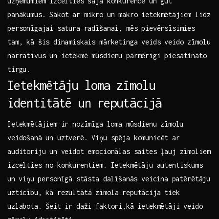
uzņēmumiem ⁢izcelties šajā konkurencē un gūt
panākumus. Sākot ar​ mikro un makro ietekmētājiem līdz
personīgajai ⁤satura radīšanai, mēs pievērsīsimies
tam, kā ​šis⁣ dinamiskais ​mārketinga‍ veids veido zīmolu
narratīvus un ietekmē mūsdienu pārmērīgi piesātināto‌
tirgu.
Ietekmētāju loma zīmolu
identitātē un reputācijā
Ietekmētājiem ⁣ir nozīmīga ⁤loma mūsdienu zīmolu⁣
veidošanā​ un uztverē. Viņu spēja ‌komunicēt‍ ar⁤
auditoriju⁢ un‌ veidot emocionālas saites‌ ļauj zīmoliem
izcelties no konkurentiem. ⁢Ietekmētāju autentiskums
un⁢ viņu⁢ personīgā stāsta​ dalīšanās veicina ⁢patērētāju
​uzticību, kā‍ rezultātā zīmola reputācija‍ tiek‍
uzlabota. Šeit⁤ ir daži faktori,kā ietekmētāji‌ veido