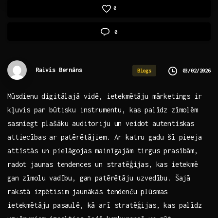
0
0
Raivis Bernāns
03/02/2026
Blogs
Mūsdienu⁢ digitālajā ‌vidē,‌ ietekmētāju mārketings ir​
kļuvis⁤ par būtisku instrumentu, ‌kas palīdz zīmolēm
sasniegt plašāku‍ auditoriju un veidot autentiskas​
attiecības ar patērētājiem. Ar katru gadu šī ⁣pieeja
attīstās un pielāgojas mainīgajām ‍tirgus prasībām,
radot jaunas ⁣tendences un stratēģijas, kas ‍ietekmē
gan zīmolu ⁢vadību, gan patērētāju uzvedību. Šajā
rakstā izpētīsim ​jaunākās‌ tendenču plūsmas
ietekmētāju pasaulē, kā arī stratēģijas, kas palīdz