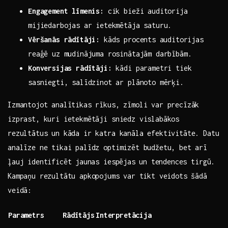
Engagement līmenis:
cik bieži auditorija
mijiedarbojas ar​ ietekmētāja saturu.
Vēršanās rādītāji:
kāds procents⁢ auditorijas
reaģē uz mudinājuma‌ rosinātajām darbībām.
Konversijas ‌rādītāji:
kādi parametri tiek⁤
sasniegti, salīdzinot‍ ar plānoto‌ mērķi.
Izmantojot​ analītikas ‍rīkus, zīmoli var precīzāk
‍izprast, kuri ietekmētāji sniedz vislabākos
rezultātus‍ un kāda ir‌ katra kanāla efektivitāte. Datu
analīze ne tikai palīdz‍ optimizēt‌ budžetu,​ bet arī
ļauj identificēt⁤ jaunas iespējas ⁢un⁣ tendences tirgū.
Kampaņu rezultātu apkopojums ⁣var‍ tikt veidots šādā ​
veidā:
Parametrs
Rādītājs
Interpretācija