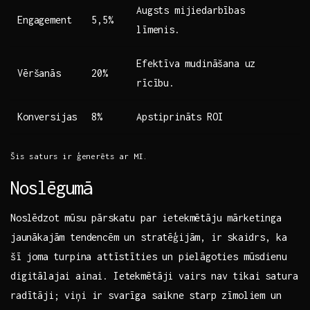
Augsts mijiedarbības
Engagement
5,5%
‍līmenis.
Efektīva ⁣mudināšana uz
Vēršanās
20%
rīcību.
Konversijas
8%
Apstiprināts​ ROI
Šis saturs ir ‌ģenerēts ar MI.
Noslēgumā
Noslēdzot mūsu ⁤pārskatu par ‍ietekmētāju mārketinga
⁣jaunākajām tendencēm un‌ stratēģijām,⁣ ir⁢ skaidrs, ka
šī⁣ joma ⁣turpina attīstīties ‍un ‍pielāgoties mūsdienu
digitālajai‌ ainai. Ietekmētāji​ vairs nav tikai satura
radītāji; viņi ir ‍svarīga ⁣saikne⁣ starp zīmoliem un