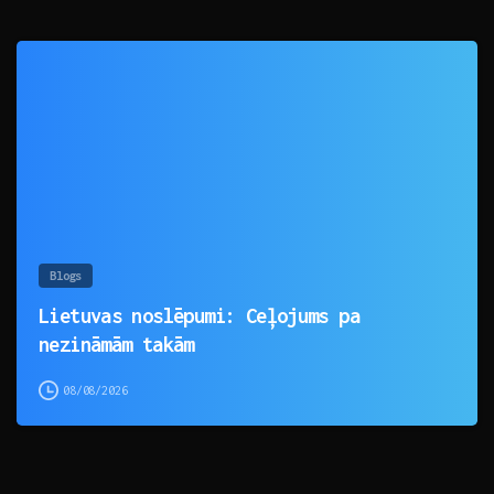
0
Blogs
Lietuvas noslēpumi: Ceļojums pa
nezināmām takām
08/08/2026