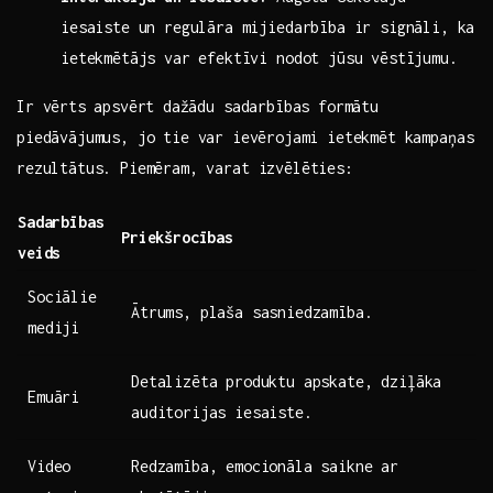
iesaiste un regulāra mijiedarbība ir signāli,​ ka
ietekmētājs var efektīvi nodot jūsu vēstījumu.
Ir vērts⁤ apsvērt ⁢dažādu sadarbības formātu⁢
piedāvājumus, jo‌ tie var⁤ ievērojami ​ietekmēt kampaņas​
rezultātus. Piemēram, varat izvēlēties:
Sadarbības⁤
Priekšrocības
veids
Sociālie‌
Ātrums, plaša sasniedzamība.
mediji
Detalizēta produktu apskate, dziļāka
Emuāri
auditorijas iesaiste.
Video
Redzamība, emocionāla saikne ar