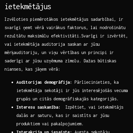
ietekmētājus
Izvēloties piemērotākos ietekmētājus sadarbībai, ir
svarīgi ⁢ņemt⁣ vērā vairākus faktorus, lai nodrošinātu
rezultātu ⁣maksimālu efektivitāti.Svarīgi ir izvērtēt,
vai ietekmētāja auditorija saskan⁢ ar jūsu
mērķauditoriju, un viņu vērtības un principi ⁣ir​
saderīgi​ ar jūsu uzņēmuma zīmolu. ‌Dažas ‌būtiskas
nianses,‍ kas​ jāņem‌ vērā:
Auditorijas demogrāfija:
Pārliecinieties, ka⁤
ietekmētāja sekotāji ir jūs interesējošās vecuma
grupās un citās demogrāfiskajās kategorijās.
Interesu saskanība:
‌ Izpētiet, ⁤vai ⁣ietekmētājs
dalās ar saturu,⁢ kas ir saistīts⁤ ar jūsu
produktiem ⁢vai⁤ pakalpojumiem.
Interakcija ‌un ⁢iesaiste:
Augsta ‌sekotāju