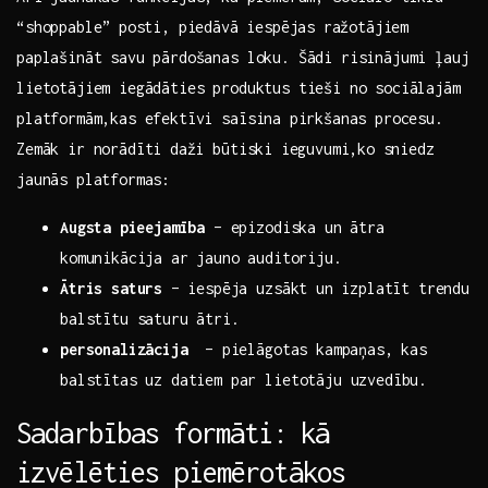
“shoppable” ⁣posti, piedāvā⁣ iespējas ⁣ražotājiem
paplašināt savu pārdošanas loku. Šādi risinājumi ļauj⁤
lietotājiem iegādāties ​produktus‌ tieši no sociālajām‌
platformām,kas efektīvi saīsina⁢ pirkšanas ‍procesu.
Zemāk ir norādīti ⁤daži būtiski ⁢ieguvumi,ko⁣ sniedz
jaunās platformas:
Augsta⁢ pieejamība
– ​epizodiska un ātra
komunikācija ar jauno⁢ auditoriju.
Ātris saturs
– ⁤iespēja uzsākt ⁢un izplatīt trendu
balstītu saturu ātri.
personalizācija
⁣ – pielāgotas kampaņas, ⁣kas
balstītas uz ‌datiem par lietotāju​ uzvedību.
Sadarbības ⁢formāti:⁣ kā
izvēlēties piemērotākos‍