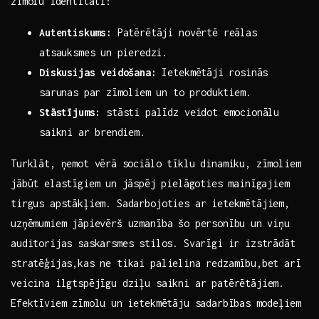
zīmolu⁤ identitāti:
Autentiskums:
Patērētāji novērtē ‍reālas
‍atsauksmes⁤ un pieredzi.
Diskusijas ‌veidošana:
Ietekmētāji ⁤rosinās
sarunas par⁣ zīmoliem ⁢un to produktiem.
Stāstījums:
stāsti palīdz veidot emocionālu
saikni ⁢ar brendiem.
Turklāt, ņemot vērā⁣ sociālo‌ tīklu‌ dinamiku, zīmoliem
jābūt elastīgiem ⁢un​ jāspēj ⁢pielāgoties mainīgajiem
tirgus apstākļiem. Sadarbojoties ar‌ ietekmētājiem,
‌uzņēmumiem jāpievērš uzmanība šo personību ⁣un viņu
auditorijas saskarsmes ⁣stilos. Svarīgi ir izstrādāt​
stratēģijas,kas ne tikai palielina redzamību,bet​ arī⁢
veicina ilgtspējīgu dziļu saikni ‌ar patērētājiem.
Efektīviem zīmolu⁣ un ietekmētāju sadarbības ⁤modeļiem⁤