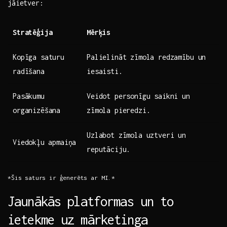
jāietver:
Stratēģija
Mērķis
Kopīga saturu​
Palielināt‍ zīmola redzamību‍ un ​
radīšana
iesaisti.
Pasākumu
Veidot personīgu saikni un
organizēšana
zīmola​ pieredzi.
Uzlabot zīmola uztveri un
Viedokļu ⁤apmaiņa
reputāciju.
*Šis saturs ir ģenerēts​ ar‌ MI.*
Jaunākās⁢ platformas un to
ietekme uz mārketinga