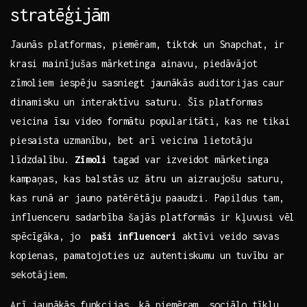
stratēģijām
Jaunās platformas, piemēram, ⁢tiktok‍ un Snapchat, ir
krasi‍ mainījušas mārketinga ainavu, piedāvājot⁣
zīmoliem iespēju⁣ sasniegt jaunākās auditorijas ‍caur
⁢dinamisku un interaktīvu ​saturu. Šīs ⁤platformas
‍veicina īsu video formātu‍ popularitāti, ⁢kas ne tikai⁢
piesaista⁤ uzmanību, bet arī veicina lietotāju
līdzdalību.
Zīmoli
tagad var izveidot mārketinga
⁤kampaņas, kas balstās​ uz ātru un aizraujošu saturu,
kas ⁤runā ar jauno patērētāju paaudzi.⁣ Papildus​ tam,
influenceru‌ sadarbība šajās ⁤platformās ir ‍kļuvusi ⁣vēl
spēcīgāka, jo ⁣
paši​ influenceri
aktīvi⁢ veido savas
‍kopienas, pamatojoties uz autentiskumu un tuvību ⁣ar
sekotājiem.
Arī jaunākās funkcijas, kā ⁢piemēram, sociālo tīklu