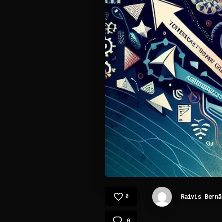
Raivis Bernā
0
0