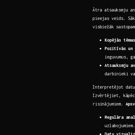
Ātra atsauksmju an
pieejas veids. Sāk
visbiežāk‍ sastop
Kopējās tēma
Pozitīvās un 
ieguvumus,⁣ g
Atsauksmju a
darbinieki va
Interpretējot‌ datu
⁣Izvērtējiet, kāpēc
risinājumiem.⁢
Apsv
Regulāra ana
uzlabojumiem
Datu⁢ vizuali