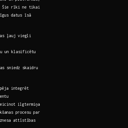
 Šie rīki ne ⁢tikai
īgus​ datus īsā
s ļauj⁤ viegli⁢
tu un klasificētu
kas sniedz skaidru
pēja integrēt⁣
entu
veicinot ilgtermiņa
šanas⁢ procesu​ par
znesa‍ attīstības