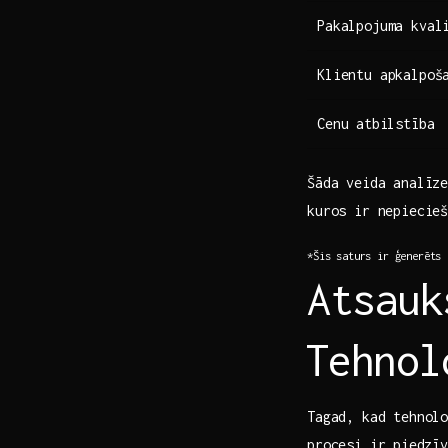
Pakalpojuma kval
Klientu apkalpoš
Cenu ⁢atbilstība
Šāda veida ‍analīz
kuros‍ ir‍ nepiecie
*Šis saturs ir ģenerēts 
Atsauk
⁢Tehno
Tagad, kad ​tehnol
procesi​ ir ⁢piedzī