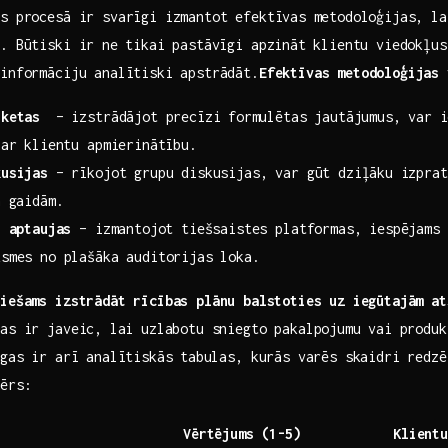
s procesā​ ir svarīgi ​izmantot ​efektīvas ⁣metodoloģijas, la
s. ‍Būtiski ir ne ⁣tikai pastāvīgi apzināt ⁣klientu viedokļu
 informāciju analītiski apstrādāt.
Efektīvas metodoloģijas⁢
nketas
​ – izstrādājot precīzi ⁣formulētas jautājumus,⁣ var 
ar ⁢klientu apmierinātību.
kusijas
‍– rīkojot grupu diskusijas, var gūt dziļāku ⁤izprat
 ⁢gaidām.
⁣ aptaujas
– izmantojot tiešsaistes platformas, iespējams ā
ksmes no plašāka auditorijas loka.
iešams izstrādāt rīcības plānu⁢ balstoties uz iegūtajām at
as ir javeic, ⁢lai uzlabotu sniegto ​pakalpojumu⁣ vai produkt
gas⁣ ir arī analītiskās⁣ tabulas, ‌kurās varēs skaidri redz
mērs:
Vērtējums (1-5)
Klientu