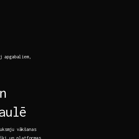
āj apgabaliem,
n
saulē
uksmju ⁤vākšanas
īki un ⁢platformas,