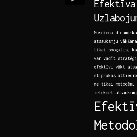
Efektīva
Uzlaboju
Mūsdienu dinamiska
‍atsauksmju⁤ vākša
tikai ‍spogulis, ka
var vadīt stratēģi
efektīvi vākt atsa
‍stiprākas attiecī
ne tikai metodēm, 
ietekmēt atsauksmj
Efektī
Metodo