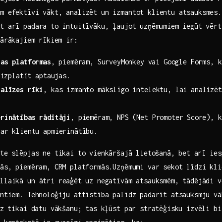
m efektīvi vākt, analizēt ‍un izmantot klientu atsauksmes.⁤
t ‍arī padara‌ to⁢ intuitīvāku, ļaujot uzņēmumiem‌ iegūt ⁢vērt
lārākajiem ⁤rīkiem ir:
as ‍platformas
, ⁣piemēram, SurveyMonkey⁤ vai Google Forms, ka
⁣izplatīt ‌aptaujas.
nalīzes rīki
, kas izmanto mākslīgo intelektu, lai ‍analizē
erinātības rādītāji
, piemēram, NPS (Net Promoter⁣ Score), 
par klientu apmierinātību.
te ⁣slēpjas ne tikai to vienkāršajā⁤ lietošanā, ⁣bet arī ies
mās, piemēram, CRM platformās.Uzņēmumi var sekot līdzi ⁢kli
llaikā un ātri reaģēt⁤ uz negatīvām atsauksmēm, ‌tādējādi ⁤
entiem.‍ Tehnoloģiju attīstība palīdz padarīt atsauksmju vāk
dz ⁢tikai datu vākšanu; tas kļūst​ par stratēģisku izvēli⁣ bi