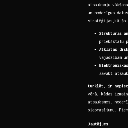
atsauksmju vākšana
un‍ noderīgus datu
stratēģijas,kā šo
Struktūras a
priekšstatu p
Atklātas ‍dis
vajadzībām un
Elektroniskās
savākt atsau
turklāt, ir nepiec
vērā, kādas‍ izmaiņ
atsauksmes, noderī
pieprasījumu. Pie
Jautājums