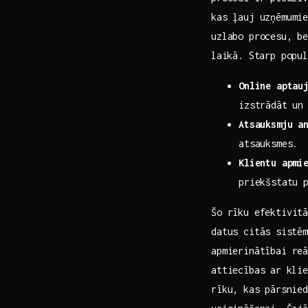
kas ļauj uzņēmumie
‌uzlabo procesu, be
⁣laikā. Starp popu
Online aptauj
izstrādāt⁤ un 
Atsauksmju​ a
‌atsauksmes.
Klientu apmi
priekšstatu ​
Šo rīku efektivitā
datus citās⁣ sistē
apmierinātībai reā
attiecības ⁤ar kli
rīku, kas⁤ pārsnie