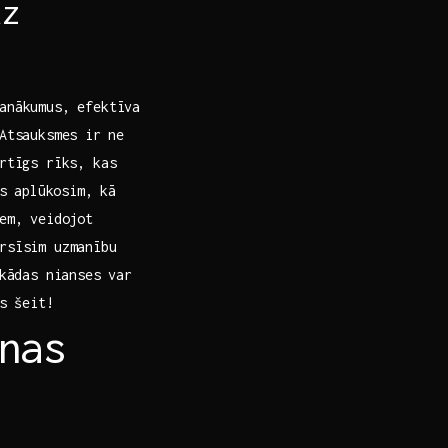
uz
panākumus, efektīva
Atsauksmes ir⁢ ne
rtīgs rīks, kas⁣
ēs aplūkosim, kā
iem, veidojot
ērsīsim uzmanību
⁣kādas nianses var
as šeit!
nas