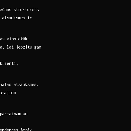
iešams strukturēts
s atsauksmes ir
as ⁣visbiežāk.
, lai ⁢iepzītu ⁣gan‌
klienti,
nālās‍ atsauksmes.
jamajiem
pārmaiņām un
endences ‍ātrāk.