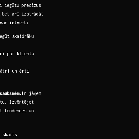
i iegūtu precīzus⁣
s,bet arī izstrādāt
 var ietvert:
iegūt skaidrāku
ni ‌par klientu
tri⁤ un ērti
sauksmēm.
Ir ​jāņem‍
u. ‍Izvērtējot ​
ēt tendences un
 skaits