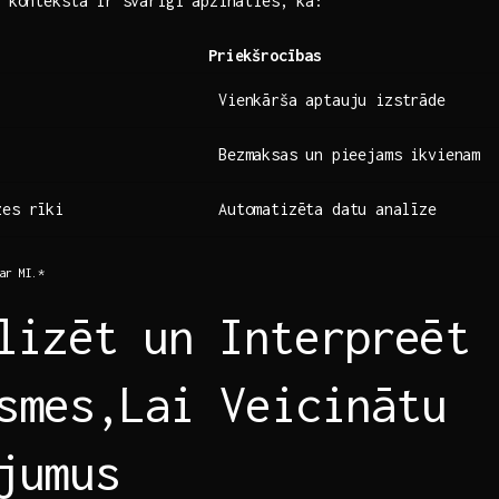
ā kontekstā⁣ ir svarīgi‍ apzināties, ka:
Priekšrocības
Vienkārša aptauju izstrāde
Bezmaksas un⁢ pieejams ‍ikvienam
es⁤ rīki
Automatizēta datu analīze
 ar MI.*
lizēt ‌un Interpreēt⁤
smes,Lai Veicinātu
jumus