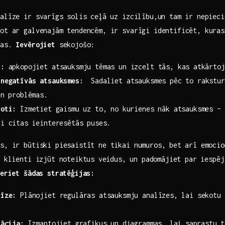
alīze ir svarīgs‍ solis ceļā ⁢uz izcilību,un tam‌ ir nepiec
ot ar ​galvenajām ​tendencēm, ir‍ svarīgi ​identificēt, kura
amas.
Ievērojiet
sekojošo:
s:
apkopojiet atsauksmju tēmas un izcelt tās, kas⁤ atkārtoj
negatīvās​ atsauksmes:
​ Sadaliet atsauksmes pēc ‌to rakstura
an problēmas.
voti:
Izmetiet⁣ gaismu uz to, no kurienes nāk atsauksmes – 
i​ citas⁤ ieinteresētās​ puses.
s, ir ‌būtiski ‌piesaistīt‍ ne tikai numuros,⁣ bet arī emocio
‌ klienti‍ izjūt noteiktus ⁣veidus,⁤ un padomājiet par iespē
eriet šādas stratēģijas:
līze:
Plānojiet regulāras atsauksmju analīzes,⁤ lai sekotu 
.
zācija:
Izmantojiet grafikus un diagrammas,⁤ lai ⁢saprastu t