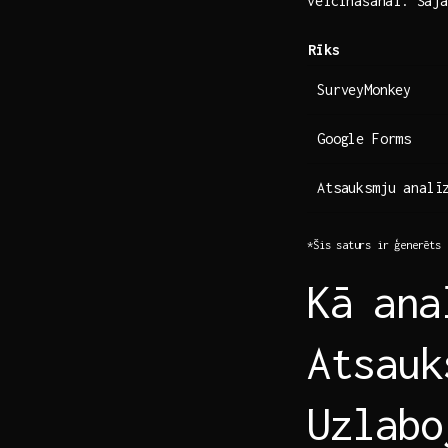
veicināšanai.⁢ Šaj
Rīks
SurveyMonkey
Google Forms
Atsauksmju analīz
*Šis⁤ saturs⁢ ir ģenerēts
Kā ⁤ana
Atsauk
Uzlabo