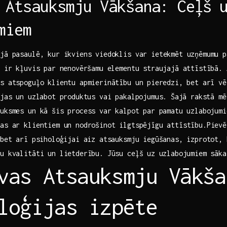
 Atsauksmju Vākšana: Ceļš ⁢
miem
jā pasaulē, ‌kur ‍ikviens viedoklis var ietekmēt​ uzņēmumu 
na ir kļuvis par nenovēršamu elementu straujajā attīstībā. 
s atspoguļo ‍klientu apmierinātību un ⁢pieredzi, bet ​arī‍ vē
jas ‌un ⁢uzlabot produktus vai pakalpojumus.⁢ Šajā rakstā ⁢m
uksmes un kā šis process⁤ var kalpot‍ par ​pamatu uzlabojum
bas ar klientiem un nodrošinot ilgtspējīgu attīstību.Piev
bet arī ⁣psiholoģijai ‌aiz atsauksmju iegūšanas, ​izprotot, 
u kvalitāti ‌un lietderību. Jūsu‌ ceļš uz ⁢uzlabojumiem ⁤sāk
vas Atsauksmju Vākša
loģijas izpēte