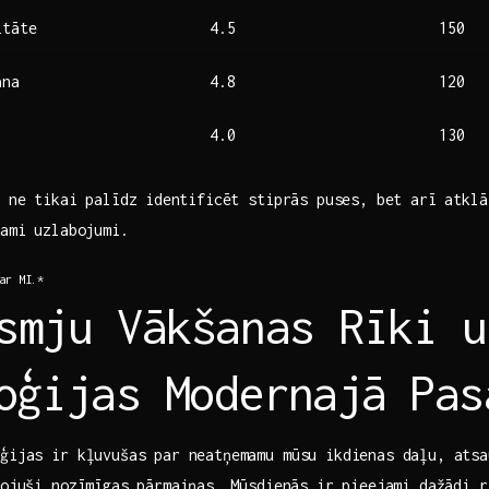
itāte
4.5
150
ana
4.8
120
4.0
130
e⁣ ne tikai palīdz⁣ identificēt stiprās puses, bet arī ‌atkl
šami ⁤uzlabojumi.
ar MI.*
smju Vākšanas Rīki u
loģijas Modernajā ⁣Pa
oģijas ir kļuvušas par neatņemamu‌ mūsu​ ikdienas daļu, atsa
vojuši nozīmīgas‍ pārmaiņas. ⁢Mūsdienās ir pieejami‍ dažādi r