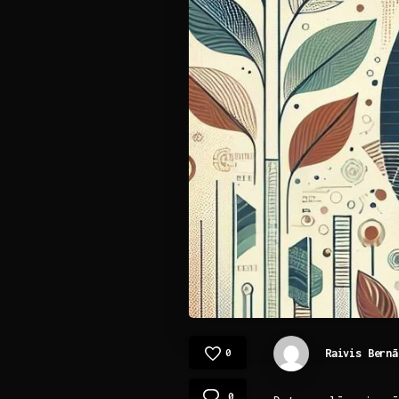
Raivis Bernā
0
0