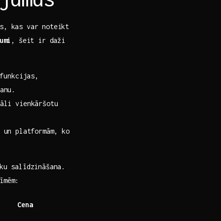
s, kas var noteikt
umi
, šeit ir daži
funkcijas,⁢
anu.
āli vienkāršotu
 un⁢ platformām, ko
īku salīdzināšana.
īmēm:
Cena