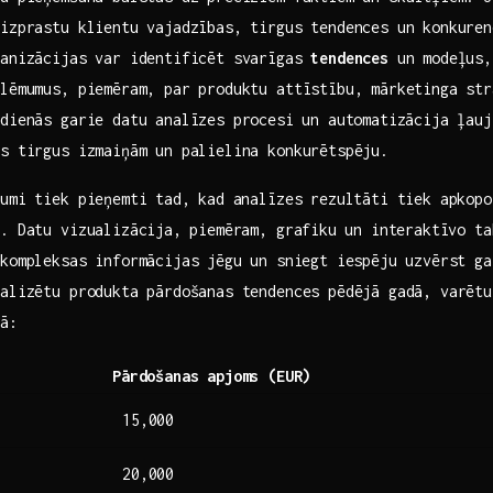
izprastu ‍klientu vajadzības, tirgus tendences un konkuren
ganizācijas var identificēt svarīgas
tendences
un modeļus,
lēmumus, piemēram, par produktu ​attīstību, mārketinga str
dienās garie datu analīzes procesi⁣ un automatizācija ļauj
s tirgus izmaiņām un​ palielina konkurētspēju.
umi tiek pieņemti tad,⁤ kad analīzes rezultāti tiek apkop
. Datu vizualizācija,⁤ piemēram, grafiku⁤ un interaktīvo t
kompleksas informācijas ⁢jēgu un sniegt iespēju uzvērst g
zualizētu produkta pārdošanas tendences pēdējā gadā, varēt
ā:
Pārdošanas apjoms (EUR)
15,000
20,000