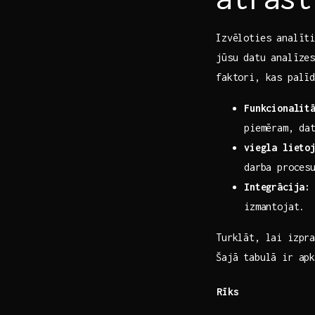
Izvēloties analīt
jūsu datu analīzes
faktori, kas palī
Funkcionalit
piemēram, da
viegla lieto
darba proces
Integrācija:
izmantojat.
Turklāt, lai izpra
Šajā tabulā ir apk
Rīks