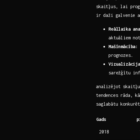
skaitļus, lai pro
ir ⁤daži galvenie‍
Reāllaika an
aktuāliem no
Mašīnmācība:
prognozes.
Vizualizācij
sarežģītu in
analizējot skaitļu
tendences rāda, kā
saglabātu konkurē
Gads
p
2018