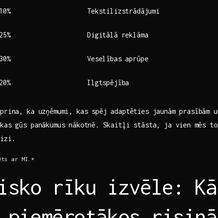
10%
Tekstilizstrādājumi
25%
Digitālā‌ reklāma
30%
Veselības aprūpe
20%
Ilgtspējība
prina, ka uzņēmumi, kas spēj⁣ adaptēties jaunām prasībām 
kas gūs panākumus nākotnē. ⁣Skaitļi stāsta, ja vien⁣ mēs t
eizi.
ēts ar MI.*
isko rīku izvēle: Kā
 piemērotākos risinā