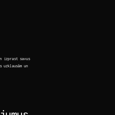
un izprast savus
os uzklausām un
jumus