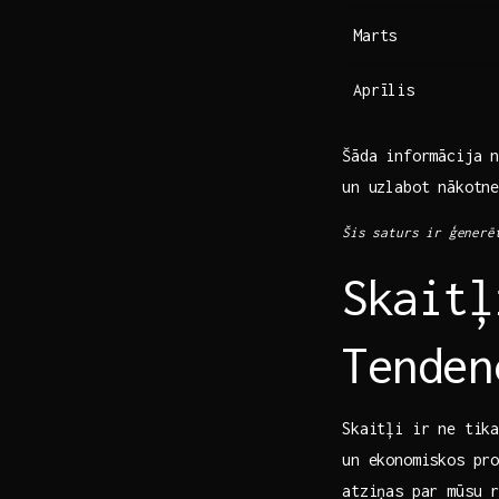
Marts
Aprīlis
Šāda informācija 
un uzlabot nākotne
Šis saturs ir ģenerē
Skaitļ
Tenden
Skaitļi ir ne tik
un ekonomiskos pr
atziņas par mūsu r