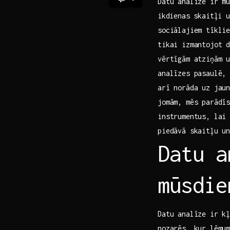
Datu ​analīze ir m
⁤ikdienas skaitļi 
sociālajiem tīkli
tikai izmantojot d
vērtīgām atziņām u
analīzes ​pasaulē,
arī ‌norāda uz jau
jomām, mēs parādīs
instrumentus, lai
piedāvā skaitļu u
Datu a
mūsdie
Datu analīze ir k
nozarēs, kur lēmu