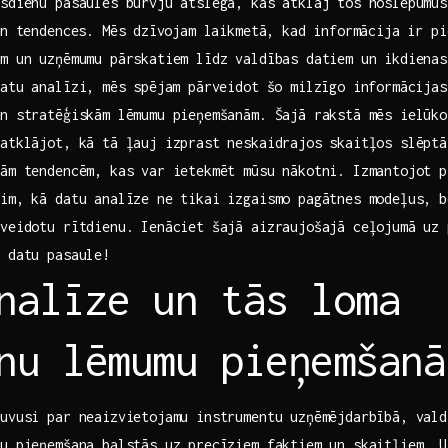
ūsdienu pasaules burvju atslēga, kas atklāj tos noslēpumus
un tendences. Mēs⁤ dzīvojam laikmetā, kad informācija ir pi
em un uzņēmumu pārskatiem līdz valdības datiem un ikdienas
atu analīzi, mēs⁤ spējam pārveidot šo milzīgo informācijas
n stratēģiskām lēmumu pieņemšanām. Šajā rakstā mēs ielūkos
 atklājot, ‌kā tā ļauj izprast neskaidrajos skaitļos slēpt
nām tendencēm, kas var ietekmēt mūsu nākotni. Izmantojot 
im, kā datu analīze ne tikai izgaismo pagātnes modeļus, b
 veidotu rītdienu. Ienāciet šajā aizraujošajā ceļojumā uz 
n datu pasaule!
nalīze un tās loma
nu lēmumu pieņemšanā
ļuvusi par neaizvietojamu instrumentu uzņēmējdarbībā, vald
mu pieņemšana balstās uz precīziem faktiem un skaitļiem. U