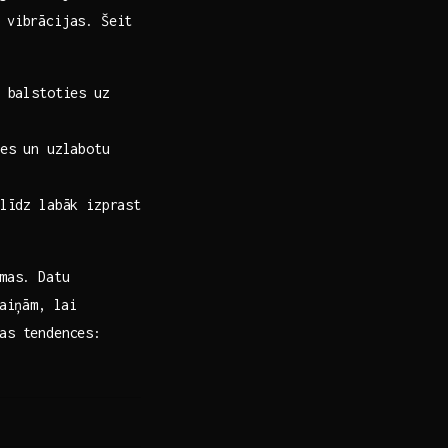
 vibrācijas. Šeit
 balstoties uz
s ​un uzlabotu
līdz labāk izprast
mas. Datu
maiņām, lai
as tendences: