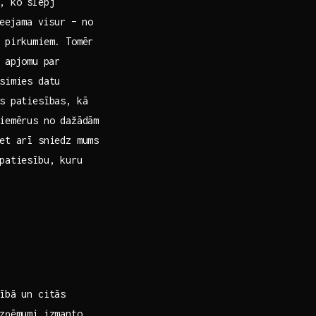
, ko slēpj
eejama visur ‌– no
 pirkumiem. Tomēr
 apjomu par
imies datu​
ās patiesības, kā
piemērus no dažādām
et arī ​sniedz mums
patiesību, kuru
ībā un citās
zņēmumi izmanto