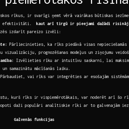
iskos rīkus, ir svarīgi ņemt vērā vairākas būtiskas iezīme
‌ efektivitāti. ⁣
kaut⁤ arī tirgū ir pieejami dažādi risināj
dzēs izdarīt pareizo izvēli:
āte:
Pārliecinieties,⁤ ka rīks piedāvā ⁣visas nepieciešamās 
tu vizualizāciju, prognozēšanas modeļus un ziņojumu veidoš
jamība:
Izvēlieties rīku ar intuitīvu saskarni,​ lai maksim
u un samazinātu mācīšanās laiku.
Pārbaudiet, vai ‍rīks var integrēties ar esošajām sistēmām
stu, kurš rīks ⁤ir vispiemērotākais, var noderēt arī šo r
opoti daži populāri‍ analītiskie rīki ar to galvenajām iez
Galvenās funkcijas