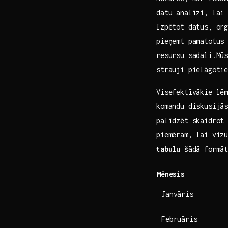
datu analīzi, lai 
Izpētot datus, or
pieņemt pamatotus 
resursu sadali.Mūs
strauji pielāgotie
Visefektīvākie lēm
komandu diskusijās
palīdzēt skaidrot 
piemēram, lai ​vi
tabulu
šādā formāt
Mēnesis
Janvāris
Februāris