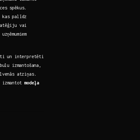
ces‍ spēkus.
 kas palīdz
atēģiju vai
 uzņēmumiem
oti un interpretēti
abulu izmantošana,
alvenās atziņas.
u izmantot
modeļa