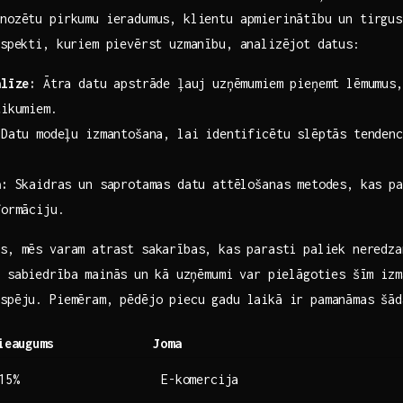
gnozētu pirkumu ieradumus, klientu apmierinātību un tirgus
 aspekti, kuriem pievērst uzmanību, analizējot datus:
alīze:
Ātra datu apstrāde ļauj uzņēmumiem pieņemt lēmumus,
tikumiem.
Datu modeļu izmantošana, lai identificētu slēptās tendence
a:
Skaidras un saprotamas datu attēlošanas metodes, kas pa
formāciju.
s, mēs varam atrast sakarības, ⁣kas parasti paliek neredza
 sabiedrība mainās ⁢un kā⁢ uzņēmumi var ​pielāgoties šīm iz
tspēju. Piemēram, pēdējo piecu gadu laikā ir pamanāmas šād
ieaugums
Joma
15%
E-komercija