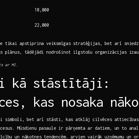
18,000
22,000
ne tikai apstiprina veiksmīgas stratēģijas, bet arī sniedz
s plānus, tādējādi​ nodrošinot ilgstošu organizācijas izau
ts ar MI.
i kā ⁤stāstītāji:
ces, kas nosaka nāko
ai simboli, bet arī stāsti, kas atklāj cilvēces attiecības
ocesus. Mūsdienu pasaule ir pārņemta ar datiem, un to anal
īcību un nākotnes⁣ tendencēm. arvien vairāk uzņēmumu un o