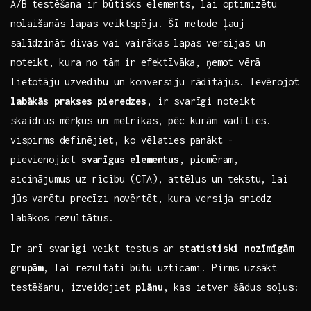
A/B testēšana ir būtisks‌ elements, lai ​optimizētu
nolaišanās lapas veiktspēju.‌ Šī metode ļauj
salīdzināt divas ‍vai vairākas lapas ⁢versijas ‌un
noteikt, ⁣kura⁢ no tām ir efektīvāka, ‌ņemot vērā
lietotāju uzvedību un konversiju rādītājus. Ievērojot
labākās prakses pieredzes
, ir svarīgi noteikt
skaidrus mērķus un⁢ metrikas, pēc kurām ‍vadīties.
vispirms definējiet, ⁤ko vēlaties panākt⁣ -‌
pievienojiet
svarīgus ⁤elementus
, piemēram,‍
aicinājumus ⁣uz rīcību (CTA), attēlus un tekstu, lai
jūs ⁣varētu precīzi novērtēt, ‍kura versija sniedz
‍labākos rezultātus.
Ir arī svarīgi veikt testus ar
statistiski nozīmīgām
grupām
, lai rezultāti būtu ‍uzticami. Pirms uzsākt
testēšanu, izveidojiet
plānu
, kas ietver šādus soļus: