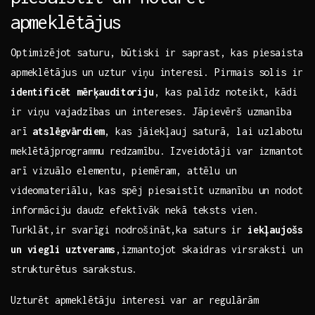
apmeklētājus
Optimizējot ⁤saturu, būtiski ir saprast, kas piesaista
apmeklētājus un ⁣uztur viņu interesi. Pirmais solis ‍ir
identificēt mērķauditoriju
, kas ⁢palīdz noteikt, ⁢kādi
ir viņu vajadzības un⁢ intereses. ⁢Jāpievērš uzmanība
arī‍
atslēgvārdiem
, ⁣kas jāiekļauj ⁤saturā, lai uzlabotu
meklētājprogrammu redzamību. Izveidotāji⁣ var izmantot
arī vizuālo elementu, piemēram, ​attēlu un
videomateriālu, kas spēj piesaistīt uzmanību⁣ un nodot
informāciju daudz efektīvāk nekā teksts vien.⁤
Turklāt,ir svarīgi nodrošināt,ka saturs ⁣ir
iekļaujošs‍
un viegli​ uztverams
,izmantojot skaidras virsraksti ⁤un
strukturētus sarakstus.
Uzturēt apmeklētāju interesi var ar regulārām