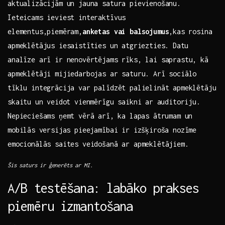
‍aktualizācijām un jauna ‍satura‌ pievienošanu.⁢
Ieteicams ieviest interaktīvus
elementus,piemēram,
anketas‌ vai balsojumus
,kas⁤ rosina
apmeklētājus iesaistīties‌ un⁤ atgriezties.⁣ Datu
analīze arī ir nenovērtējams rīks, lai saprastu, kā
apmeklētāji mijiedarbojas ar saturu. Arī sociālo
tīklu integrācija var‌ palīdzēt‌ palielināt apmeklētāju
skaitu un ⁣veidot ‌vienmērīgu saikni ar ⁤auditoriju.
Nepieciešams ņemt vērā ​arī, ⁣ka lapas ātrumam un
mobilās ⁤versijas pieejamībai ir izšķiroša nozīme
emocionālās saites veidošanā ar‌ apmeklētājiem.
Šis saturs ir ģenerēts ar MI.
A/B testēšana: labāko​ prakses
piemēru‌ izmantošana