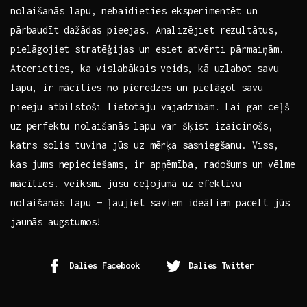
nolaišanās lapu, nebaidieties eksperimentēt un
pārbaudīt dažādas pieejas. Analizējiet rezultātus,
pielāgojiet stratēģijas un ⁤esiet atvērti pārmaiņām.
Atcerieties, ⁤ka ⁢vislabākais veids, kā uzlabot savu
lapu, ir mācīties no pieredzes un pielāgot savu
pieeju atbilstoši lietotāju vajadzībām. Lai gan ceļš
uz perfektu nolaišanās‌ lapu var šķist izaicinošs,
⁤katrs solis tuvina ‍jūs uz‍ mērķa sasniegšanu. Viss,‍
kas‍ jums‌ nepieciešams, ir‍ apņēmība, radošums un ⁣vēlme
mācīties. veiksmi jūsu ceļojumā ⁢uz efektīvu
nolaišanās ‍lapu — ļaujiet saviem ⁣ideāliem⁣ pacelt jūs‍
jaunās augstumos!
Dalies Facebook
Dalies Twitter