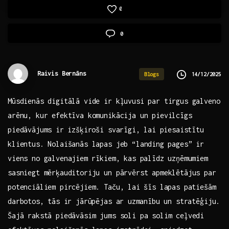
0
0
Raivis Bernāns
14/12/2025
Blogs
Mūsdienās digitālā vide ir kļuvusi par tirgus galveno
arēnu, kur efektīva‌ komunikācija un pievilcīgs
piedāvājums ⁤ir izšķiroši svarīgi,⁤ lai piesaistītu
klientus. Nolaišanās lapas jeb “landing⁤ pages” ir
viens ‌no galvenajiem ⁣rīkiem, kas palīdz uzņēmumiem
sasniegt ​mērķauditoriju un pārvērst apmeklētājus⁣ par
potenciāliem pircējiem. Taču, lai ⁣šīs lapas ‌patiešām
darbotos, tās ⁣ir jārūpējas ar⁢ uzmanību un stratēģiju.
Šajā rakstā piedāvāsim jums soli pa solim ceļvedi