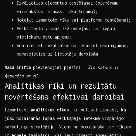
Izvēlieties elementus testēšanai (piemēram,
virsrakstus, krāsas, izkārtojumu);
Noteikt izmantoto rīku ⁢vai platformu testēšanai;
Veikt testu vismaz ‍1–2 nedēļas, lai iegūtu
pietiekamu datu apjomu;
Analizējiet rezultātus un ⁤izdariet secinājumus,
pamatojoties uz ‌lietotāju darbībām.
Mazā‍ šriftā
pievienojiet piezīmi: ‌
Šis saturs‍ ir
ģenerēts ar MI.
Analītikas rīki un rezultātu
novērtēšana ‌efektīvai darbībai
Izmantojot
analītikas‍ rīkus
, ⁣ir būtiski izprast, kā
jūsu nolaišanās lapas veiktspēja ietekmē vispārējo
mārketinga stratēģiju. Viens‌ no populārākajiem rīkiem
ir
Google Analytics
, kas ļauj izsekot​ apmeklētāju