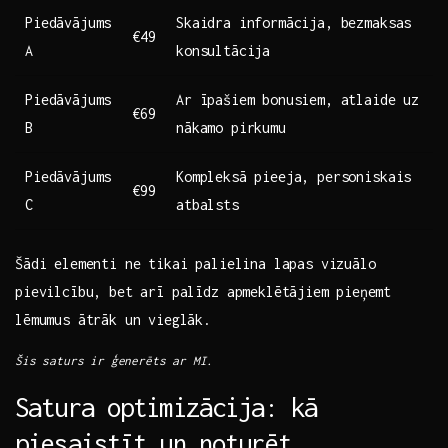
Piedāvājums
Skaidra informācija, bezmaksas
€49
⁢A
konsultācija
Piedāvājums
Ar īpašiem bonusiem, atlaide ⁤uz
€69
B
nākamo pirkumu
Piedāvājums
Kompleksā pieeja, personiskais
€99
C
atbalsts
Šādi elementi ne tikai palielina lapas vizuālo
pievilcību, bet arī palīdz apmeklētājiem⁢ pieņemt
lēmumus ātrāk un vieglāk.
Šis saturs ir ģenerēts⁤ ar MI.
Satura optimizācija: kā
‌piesaistīt un noturēt