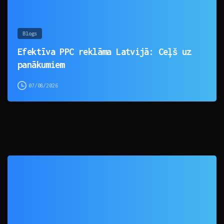
Blogs
Efektīva PPC reklāma Latvijā: Ceļš uz
panākumiem
07/08/2026
0