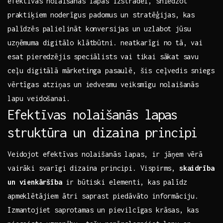
efektīvas nolaišanās lapas‍ izstrādei, sniedzot
⁣praktiķiem noderīgus padomus un stratēģijas, kas
palīdzēs palielināt konversijas un uzlabot jūsu
uzņēmuma digitālo klātbūtni. neatkarīgi no tā, vai
esat pieredzējis speciālists vai ‌tikai sākat ⁣savu​
ceļu digitālā mārketinga pasaulē, šis ceļvedis sniegs
vērtīgas‌ atziņas un⁢ iedvesmu veiksmīgu nolaišanās
lapu veidošanai.
Efektīvas nolaišanās lapas
struktūra un dizaina principi
Veidojot efektīvas nolaišanās lapas,‌ ir jāņem vērā
vairāki svarīgi dizaina principi. Vispirms,
skaidrība
un vienkāršība
⁣ir būtiski elementi, kas palīdz
apmeklētājiem ātri saprast⁣ piedāvāto informāciju.
Izmantojiet saprotamas un pievilcīgas krāsas, kas