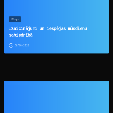
Blogs
Izaicinājumi un iespējas mūsdienu
sabiedrībā
06/08/2026
0