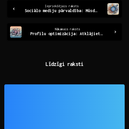
Continue
Iepriekšējais raksts
Sociālo mediju pārvaldība: Mūsdienu izaicinājumi un iespējas
Reading
Nākamais raksts
Profilu optimizācija: Atklājiet savas potenciāla virsotnes
Līdzīgi raksti
0