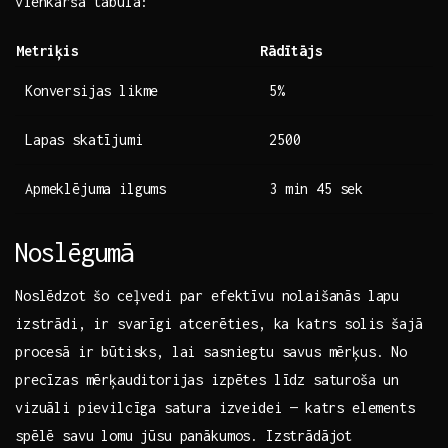
vienkāršā tabulā:
Metriķis
Rādītājs
Konversijas likme
5%
Lapas ​skatījumi
2500
Apmeklējuma‌ ilgums
3 min ​45 sek
Noslēgumā
Noslēdzot šo ceļvedi par efektīvu nolaišanās lapu
izstrādi, ir svarīgi⁢ atcerēties, ka katrs solis šajā
procesā ir būtisks, lai sasniegtu savus mērķus. No
precīzas‌ mērķauditorijas izpētes līdz saturoša ‌un
vizuāli pievilcīga⁢ satura izveidei — katrs elements
spēlē savu lomu jūsu panākumos. Izstrādājot