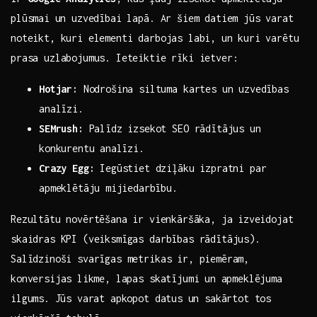
plūsmai⁣ un ‌uzvedībai lapā. Ar šiem datiem jūs varat
noteikt, kuri‌ elementi darbojas labi,⁣ un kuri varētu‌
prasa uzlabojumus. Ieteiktie rīki ietver:
Hotjar:
Nodrošina ‍siltuma kartes‌ un uzvedības
analīzi.
SEMrush:
Palīdz izsekot SEO rādītājus un⁣
konkurentu ⁤analīzi.
Crazy Egg:
Iegūstiet dziļāku izpratni par
‌apmeklētāju ⁣mijiedarbību.
Rezultātu​ novērtēšana⁤ ir vienkāršāka, ja ⁣izveidojat
skaidras KPI (veiksmīgas darbības rādītājus).
Salīdzinoši svarīgas metrikas ir, piemēram,
konversijas⁤ likme, lapas skatījumi ⁤un apmeklējuma
ilgums. ⁤Jūs varat apkopot datus ⁢un sakārtot‍ tos