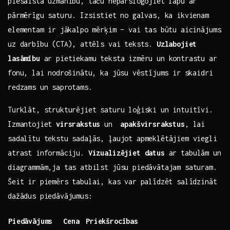
piesaista uzmanību, taču⁣ nepārslogojiet lapu ar
‍pārmērīgu ⁤saturu. Izsistiet no galvas, ka ikvienam
elementam⁣ ir jākalpo mērķim – vai tas būtu aicinājums
uz darbību⁤ (CTA), attēls ‍vai teksts.
Uzlabojiet⁢
lasāmību
ar pietiekamu teksta izmēru un‍ kontrastu ar
fonu,⁣ lai nodrošinātu, ka jūsu⁢ vēstījums ir‌ skaidri‍
redzams ‌un⁢ saprotams.
Turklāt, strukturējiet saturu loģiski‍ un intuitīvi.
Izmantojiet
virsrakstus
un ⁣
apakšvirsrakstus
, ‌lai
‍sadalītu tekstu​ sadaļās, ‌ļaujot apmeklētājiem viegli
atrast informāciju.
Vizualizējiet‌ datus
ar tabulām un
diagrammām,ja tas​ atbilst jūsu ‍piedāvātajam saturam.
Šeit ir piemērs tabulai, ​kas var⁢ palīdzēt salīdzināt
dažādus piedāvājumus:
Piedāvājums
Cena
Priekšrocības