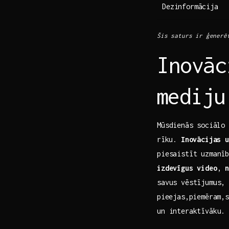
Dezinformācija
Šis saturs ir​ ģenerēt
Inovāc
⁤medij
Mūsdienās⁢ sociālo 
⁢rīku.
Inovācijas u
piesaistīt uzmanīb
izdevīgus video
,
savus vēstījumus, 
⁤pieejas,piemēram,
un interaktīvāku.