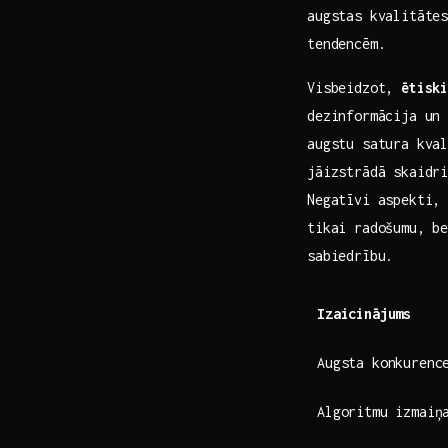
augstas kvalitātes
tendencēm.
Visbeidzot,
ētisk
dezinformācija un‌
augstu satura ​kv
jāizstrādā skaidr
Negatīvi aspekti,
tikai ‍radošumu, ‌b
sabiedrību.
Izaicinājums
Augsta konkurenc
Algoritmu izmaiņ