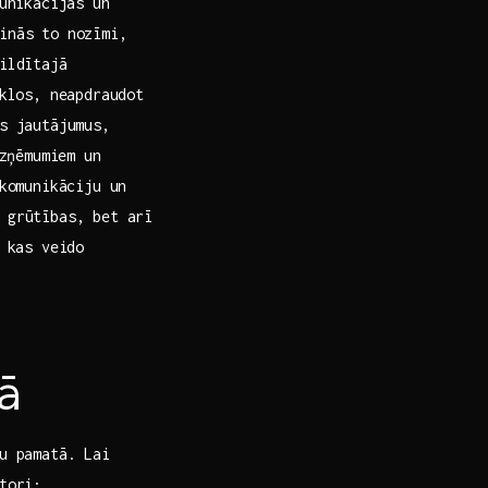
munikācijas un
zinās to nozīmi,
ildītajā⁤
īklos, neapdraudot
as jautājumus,
uzņēmumiem un
 komunikāciju un
i grūtības, bet arī
‍ kas veido
ā
mu pamatā. Lai
tori: