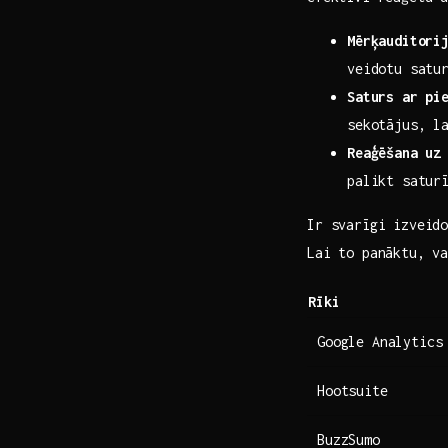
Mērķauditori
veidotu satur
Saturs ar pi
sekotājus, la
Reaģēšana uz
palikt satur
Ir svarīgi izveido
Lai to panāktu, var
Rīki
Google Analytics
Hootsuite
BuzzSumo