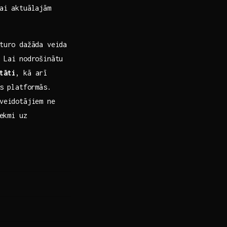
vai aktuālajām
sturo dažāda veida
 Lai ⁤nodrošinātu
tāti
,‌ kā arī
s ⁢platformās.
 veidotājiem ne
tekmi uz