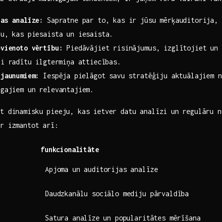
jas analīze:
Sapratne par to, kas ir jūsu mērķauditorija, 
u, kas piesaista​ un iesaista.
evienoto vērtību:
Piedāvājiet risinājumus, izglītojiet​ un 
i radītu ⁤ilgtermiņa attiecības.
 jaunumiem:
Iespēja ⁣pielāgot ‍savu stratēģiju aktuālajiem 
īgajiem un relevantajiem.
t dinamisku pieeju,‍ kas ietver datu analīzi un ⁣regulāru 
 ​izmantot​ arī:
funkcionalitāte
Apjoma un auditorijas analīze
Daudzkanālu sociālo mediju ​pārvaldība
Satura analīze⁣ un popularitātes mērīšana