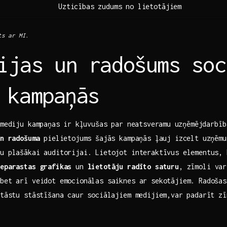
Uzticības zudums no lietotājiem
s ar ⁤MI.
ijas un radošums soc
u kampaņās
mediju kampaņas ir ⁣kļuvušas‍ par neatsveramu ⁤uzņēmējdarbīb
n radošuma
pielietojums šajās kampaņās ļauj izcelt uzņēmu
u plašākai auditorijai. Lietojot ‍interaktīvus elementus,⁢ k
neparastas grafikas
un
lietotāju radīto saturu
, zīmoli var
bet arī veidot emocionālas saiknes ar‌ sekotājiem. Radošas
stāstu stāstīšana caur sociālajiem medijiem,var‍ padarīt ‍z