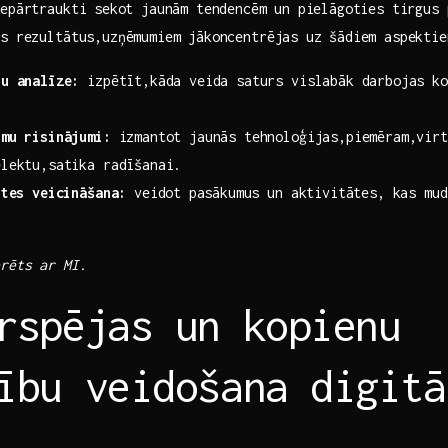
epārtraukti ⁤sekot jaunām tendencēm un⁢ pielāgoties tirgus
s rezultātus,uzņēmumiem jākoncentrējas uz ⁤šādiem aspektie
ju analīze:
izpētīt,kāda veida saturs vislabāk darbojas⁤ ko
rmu risinājumi:
izmantot jaunās tehnoloģijas,piemēram,virt
elektu,satika radīšanai.
stes veicināšana:
veidot⁢ pasākumus un aktivitātes, kas mud
.
erēts ar MI.
rspējas un kopienu
ību veidošana digitā