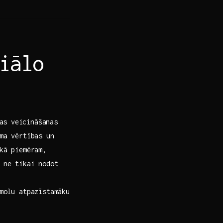
iālo
as ⁤veicināšanas
ma vērtības un
ā‌ piemēram,‍
 ne tikai nodot
īmolu atpazīstamāku