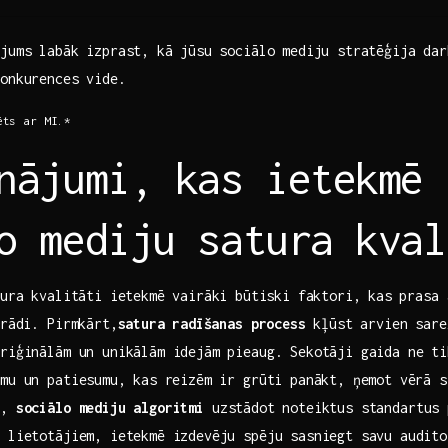
jums labāk izprast, kā jūsu⁤ sociālo mediju stratēģija darb
konkurences vide.
ēts ar MI.*
nājumi, kas‍ ietekmē
o mediju satura kval
ura⁤ kvalitāti ietekmē vairāki ⁤būtiski faktori, kas ⁤prasa 
trādi. Pirmkārt,
satura⁣ radīšanas process
kļūst arvien ‍sare
riģinālām un unikālām idejām ‍pieaug.‌ Sekotāji gaida ne ti
mu ‍un patiesumu, kas⁣ reizēm ir grūti​ panākt, ņemot vērā 
t,‍
sociālo mediju algoritmi
uzstādot noteiktus standartus p
 lietotājiem, ietekmē izdevēju ‍spēju sasniegt savu audit