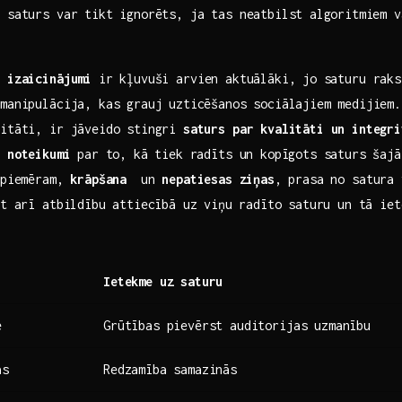
 saturs var tikt ignorēts, ja tas neatbilst ⁣algoritmiem 
i izaicinājumi
ir kļuvuši arvien aktuālāki, jo⁣ saturu‍ rak
 manipulācija,‌ kas grauj uzticēšanos sociālajiem medijiem.
alitāti, ir jāveido stingri
saturs ‌par kvalitāti un integri
i
noteikumi
⁣par to, kā tiek ​radīts un kopīgots saturs šajā
 ⁤piemēram,
krāpšana
​ un
nepatiesas ziņas
, prasa​ no satura
et ⁤arī atbildību attiecībā uz viņu⁢ radīto saturu un tā⁤ ie
Ietekme ‌uz saturu
e
Grūtības pievērst auditorijas uzmanību
as
Redzamība samazinās