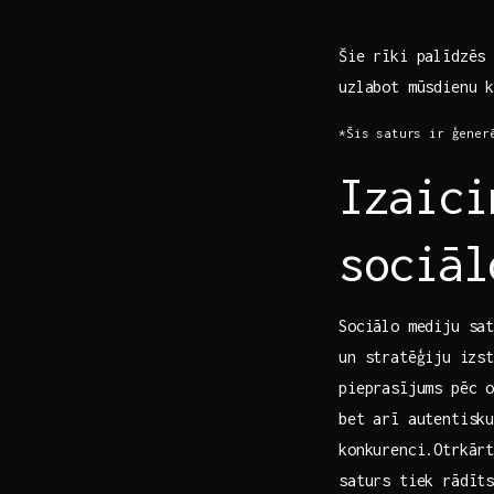
Šie rīki palīdzēs 
uzlabot mūsdienu 
*Šis saturs ir ģener
Izaici
sociāl
Sociālo mediju sat
‍un stratēģiju⁢ izs
pieprasījums pēc o
bet arī autentisku
konkurenci.Otrkār
saturs tiek rādīts