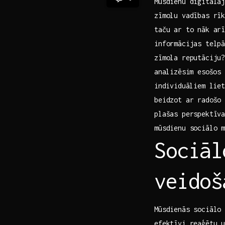
Mūsdienu digitālaj
zīmolu​ vadības rī
taču ar to nāk arī
informācijas telpā
zīmola reputāciju?
⁤analizēsim esošos
⁢individuāliem lie
beidzot ar radošo 
plašas perspektīva
‌mūsdienu sociālo 
Sociāl
veidoš
Mūsdienās sociālo 
efektīvi reaģētu u