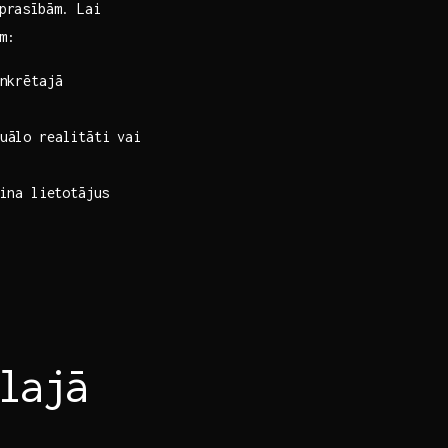
 prasībām. Lai
m:
nkrētajā
uālo realitāti vai
ina lietotājus
lajā