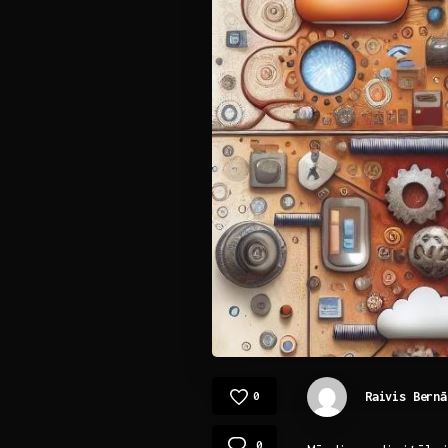
Raivis Bernā
0
0