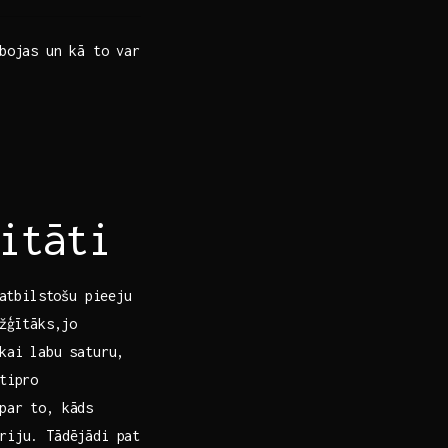
ojas‍ un kā to var​
itāti
atbilstošu ‍pieeju
žģītāks,jo
kai labu⁢ saturu,
stipro
ar ‍to, kāds
oriju. Tādējādi pat