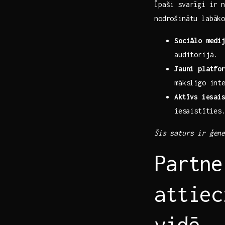
Īpaši svarīgi ir n
nodrošinātu labāko
Sociālo medi
auditorijā.
Jauni platfo
mākslīgo int
Aktīvs ⁤iesai
⁢iesaistīties
Šis saturs ir ģen
Partne
attiec
vidē