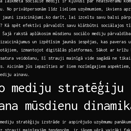
ā laikmetā sociālie mediji ir⁢ kļuvuši⁤ par neatsveramu ko
ku. No privātpersonām līdz lieliem uzņēmumiem, ikviens ap
 jauni izaicinājumi.ko darīt,⁣ lai izceltu savu balsi pārp
? Kā ⁢spēt efektīvi pārvaldīt savu klātbūtni sociālajos⁣ t
 Šajā​ rakstā ⁣aplūkosim mūsdienu sociālo mediju pārvaldīb
 izaicinājumus un izpētīsim jaunās iespējas, ⁢kas⁣ paveras 
totājiem, izmantojot​ digitālās⁣ platformas. Sākot ar krīžu
satura veidošanu, šī strauji mainīgā vide ‌sagādā ne ‌tika
s. Aicinām jūs iepazīties ar ⁤šiem nozīmīgajiem⁣ aspektiem,
mediju ainavu.
o mediju stratēģiju
ana mūsdienu⁤ dinamik
mediju stratēģiju ⁤izstrāde ir aspirējušo ​uzņēmumu panāku
z strauji ⁢mainīgajām tendencēm, ir jāņem vērā vairāki fak