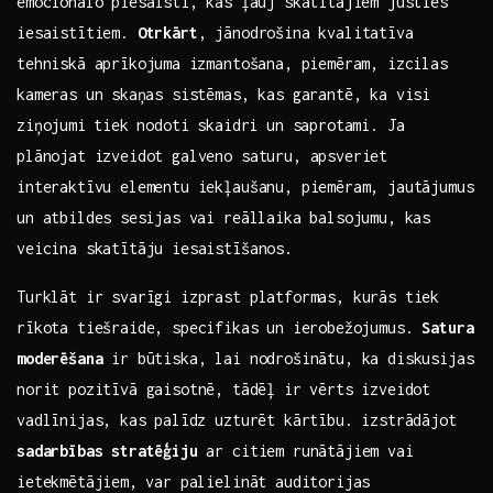
emocionālo piesaisti, kas⁢ ļauj skatītājiem justies
iesaistītiem.
Otrkārt
, jānodrošina kvalitatīva
tehniskā aprīkojuma⁤ izmantošana, piemēram, izcilas
kameras ‌un ⁣skaņas sistēmas, ‍kas garantē, ka visi
ziņojumi⁢ tiek ⁤nodoti skaidri un saprotami. Ja
plānojat‍ izveidot galveno saturu,‌ apsveriet
interaktīvu elementu iekļaušanu, piemēram, jautājumus
un atbildes⁣ sesijas‍ vai reāllaika balsojumu, kas
veicina skatītāju iesaistīšanos.
Turklāt ir ‌svarīgi izprast platformas, kurās tiek
rīkota tiešraide, specifikas⁣ un ierobežojumus.
Satura
moderēšana
‌ir būtiska, lai nodrošinātu,‍ ka diskusijas
norit pozitīvā gaisotnē,⁤ tādēļ ir vērts izveidot
vadlīnijas, kas ⁣palīdz ​uzturēt kārtību. izstrādājot
sadarbības stratēģiju
ar citiem runātājiem‍ vai
ietekmētājiem, ⁣var palielināt auditorijas