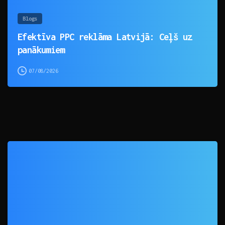
Blogs
Efektīva PPC reklāma Latvijā: Ceļš uz
panākumiem
07/08/2026
0