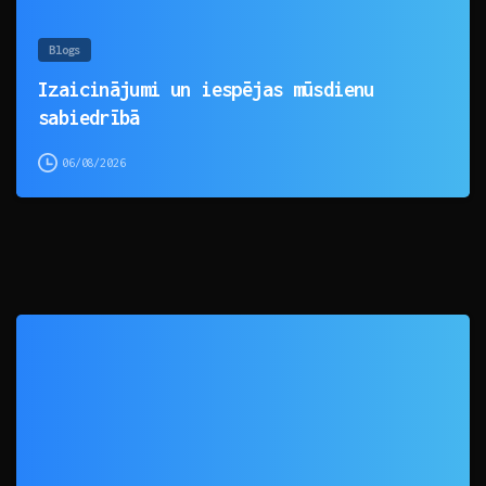
Blogs
Izaicinājumi un iespējas mūsdienu
sabiedrībā
06/08/2026
0