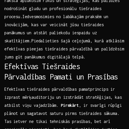
rakstā aplūkosim rīkus un stratēģijas, kas palīdzēs
nodrošināt gludu un profesionālu⁤ tiešraides
procesu.Iedvesmosimies no labākajām praksēm un
inovācijām, kas ⁢var veicināt jūsu tiešraides⁤
panākumus un atstāt paliekošu iespaidu uz
skatītājiem.Piedalieties šajā ceļojumā, kurā atklāsim
efektīvas pieejas ​tiešraides pārvaldībā​ un palīdzēsim
jums gūt panākumus‌ digitālajā telpā.
Efektīvas Tiešraides
Pārvaldības Pamati un Prasības
Efektīvas tiešraides pārvaldības pamatprincips ir
izprast mērķauditoriju un izstrādāt stratēģijas, kas
atbilst viņu vajadzībām.
Pirmkārt
,⁤ ir svarīgi ‌rūpīgi
plānot un sagatavot ⁢saturu pirms tiešraides sākuma.
Tas ‌ietver ne⁣ tikai tehniskās prasības,‍ bet arī