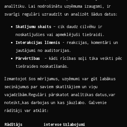
analītiku. Lai nodrošinātu uzņēmuma izaugsmi, ir
svarīgi regulāri uzraudzīt ⁢un‌ analizēt šādus datus: ​
Skatījumu skaits
– cik daudz cilvēku ir
noskatījušies vai apmeklējuši ⁤tiešraidi.
Interakcijas līmenis
-​ reakcijas, komentāri⁢ un
⁣jautājumi no auditorijas.
Pārvērtības
‍ – kādi rīcības soļi tika veikti pēc
‌tiešraides noskatīšanās.
Izmantojot šos⁢ mērījumus, uzņēmumi var‍ gūt labākus
‍secinājumus par saviem skatītājiem un viņu
‌vajadzībām.Regulāri pārskatot analītikas datus,var
noteikt,kas darbojas ⁣un kas jāuzlabo. Galvenie
rādītāji var atklāt:
Rādītājs
interese
Uzlabojumi