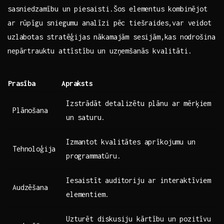
sasniedzamību un piesaisti.Šos elementus kombinējot
ar rūpīgu sniegumu‍ analīzi pēc tiešraides,var veidot
uzlabotas stratēģijas nākamajām sesijām,kas⁤ nodrošina
nepārtrauktu attīstību un uzņemšanās kvalitāti.
Prasība
Apraksts
Izstrādāt detalizētu ​plānu ar mērķiem
Plānošana
un ⁤saturu.
Izmantot⁣ kvalitātes aprīkojumu un
Tehnoloģija
⁣programmatūru.
Iesaistīt ⁣auditoriju ar interaktīviem
Audzēšana
elementiem.
Uzturēt⁢ diskusiju‍ kārtību ‌un pozitīvu⁤