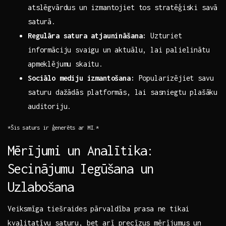
atslēgvārdus un izmantojiet‌ tos stratēģiski savā
saturā.
Regulāra satura atjaunināšana:
Uzturiet
informāciju ‌svaigu un aktuālu, lai palielinātu
apmeklējumu skaitu.
Sociālo mediju izmantošana:
Popularizējiet savu
saturu dažādās platformās, ⁣lai sasniegtu plašāku
auditoriju.
*Šis saturs ir ‍ģenerēts ar MI.*
Mērījumi un Analītika:
Secinājumu Iegūšana un
Uzlabošana
Veiksmīga tiešraides⁢ pārvaldība ⁣prasa ne tikai
kvalitatīvu saturu, bet arī precīzus mērījumus un