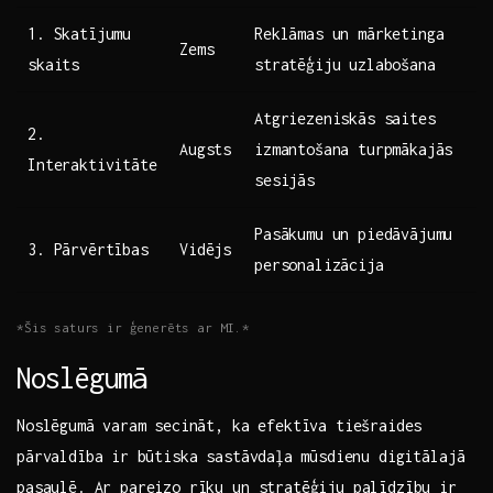
1. Skatījumu
Reklāmas un mārketinga
Zems
skaits
stratēģiju uzlabošana
Atgriezeniskās saites
2.
Augsts
izmantošana turpmākajās
Interaktivitāte
sesijās
Pasākumu un piedāvājumu
3. Pārvērtības
Vidējs
personalizācija
*Šis saturs ir ģenerēts ar ⁣MI.*
Noslēgumā
Noslēgumā ⁣varam secināt, ka​ efektīva tiešraides
pārvaldība ⁢ir būtiska sastāvdaļa⁣ mūsdienu digitālajā
pasaulē. Ar pareizo rīku un stratēģiju palīdzību ir⁣