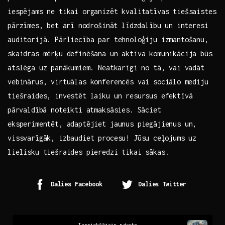
iespējams ne tikai organizēt kvalitatīvas tiešsaistes
pārzīmes, bet⁢ arī ⁣nodrošināt līdzdalību un interesi
auditorijā. Pārliecība par tehnoloģiju izmantošanu,
skaidras ‍mērķu definēšana un aktīva komunikācija būs
atslēga uz⁤ panākumiem. Neatkarīgi​ no tā, vai vadāt
vebinārus, virtuālas konferencēs‍ vai sociālo ⁢mediju
tiešraides, investēt laiku un resursus efektīvā
⁣pārvaldībā noteikti ‍atmaksāsies. Sāciet
eksperimentēt, adaptējiet jaunus piegājienus un,
vissvarīgāk, izbaudiet procesu! Jūsu⁢ ceļojums uz
lielisku tiešraides pieredzi tikai sākas.
Dalies Facebook
Dalies Twitter
Continue