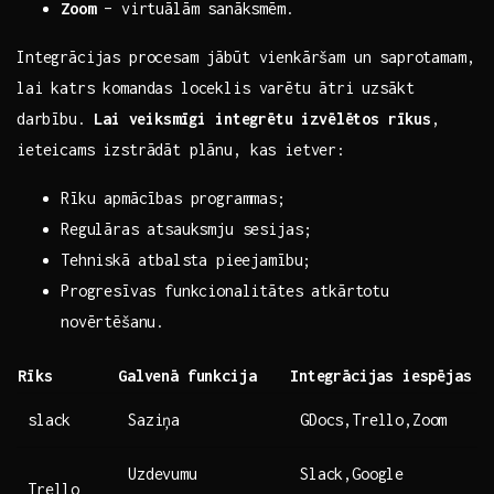
Zoom
– virtuālām sanāksmēm.
Integrācijas ​procesam jābūt vienkāršam un saprotamam,
lai katrs komandas loceklis varētu ātri ⁢uzsākt
⁤darbību.⁤
Lai veiksmīgi integrētu izvēlētos rīkus
,⁤
ieteicams izstrādāt plānu, kas ietver:
Rīku apmācības programmas;
Regulāras atsauksmju sesijas;
Tehniskā ⁢atbalsta pieejamību;
Progresīvas funkcionalitātes atkārtotu
novērtēšanu.
Rīks
Galvenā funkcija
Integrācijas iespējas
slack
Saziņa
GDocs,Trello,Zoom
Uzdevumu
Slack,Google
Trello