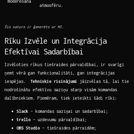
moderēšana
atmosfēru.
Šis saturs‌ ir ģenerēts‍ ar MI.
Rīku⁢ Izvēle un ​Integrācija
Efektīvai Sadarbībai
Izvēloties ​rīkus tiešraides pārvaldībai, ir svarīgi
ņemt vērā gan funkcionalitāti, ⁣gan integrācijas
iespējas. ‍
Tehniskie risinājumi
jāizvēlas⁤ tā, lai tie
nodrošinātu efektīvu saziņu starp visām komandas
dalībniekiem. Piemēram, tiek ieteikti šādi rīki:
Slack
– komandas saziņai ⁣un sadarbībai;
trello
– uzdevumu pārvaldībai;
OBS⁢ Studio
– tiešraides pārraidēm;