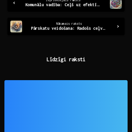
Iepriekšējais raksts
Komunālu vadība: Ceļš uz efektīvāku kopienu attīstību
Reading
Nākamais raksts
Pārskatu veidošana: Radošs ceļvedis uz pārskatāmību
Līdzīgi raksti
0