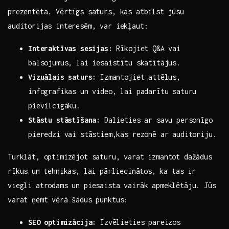
prezentēta. Vērtīgs saturs, kas atbilst jūsu
auditorijas interesēm, var iekļaut:
Interaktīvas sesijas:
Rīkojiet Q&A vai⁢
balsojumus, lai iesaistītu skatītājus.
Vizuālais saturs:
Izmantojiet attēlus,
infografikas un video, lai padarītu saturu
pievilcīgāku.
Stāstu stāstīšana:
Dalieties ar savu personīgo
pieredzi​ vai stāstiem,kas rezonē ar auditoriju.
Turklāt, optimizējot saturu, varat izmantot dažādus
rīkus⁢ un tehnikas,‍ lai⁤ pārliecinātos,⁤ ka tas ir
viegli atrodams un piesaista​ vairāk apmeklētāju.⁤ Jūs
varat ņemt vērā‍ šādus punktus:
SEO optimizācija:
Izvēlieties pareizos