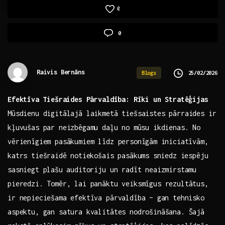
0
0
Raivis Bernāns
25/02/2026
Blogs
Efektīva ⁣Tiešraides Pārvaldība: Rīki un Stratēģijas
Mūsdienu digitālajā laikmetā tiešsaistes ​pārraides ir
kļuvušas par neizbēgamu⁢ daļu no mūsu ikdienas. No
vērienīgiem pasākumiem ‍līdz personīgām⁢ iniciatīvām,
katrs tiešraidē ⁣notiekošais pasākums ⁣sniedz ‌iespēju
sasniegt plašu ⁢auditoriju un radīt neaizmirstamu⁢
pieredzi. Tomēr, lai panāktu veiksmīgus rezultātus,
ir nepieciešama efektīva pārvaldība – ⁣gan tehnisko
aspektu, gan satura‌ kvalitātes nodrošināšana. Šajā