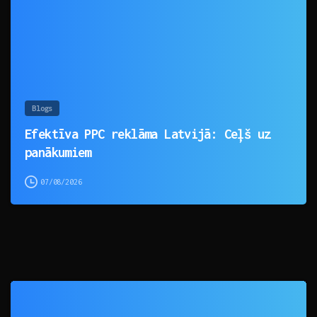
Blogs
Efektīva PPC reklāma Latvijā: Ceļš uz
panākumiem
07/08/2026
0