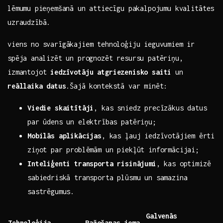
lēmumu⁤ pieņemšanā ​un⁢ attiecīgu ‍pakalpojumu kvalitātes‍
uzraudzībā.
viens no svarīgākajiem ⁤tehnoloģiju ieguvumiem ir
spēja ⁤analizēt ‍un ​prognozēt resursu patēriņu,
‍izmantojot
iedzīvotāju atgriezenisko saiti
un
reāllaika⁣ datus
.Šajā kontekstā var minēt:
Viedie skaitītāji
, kas sniedz precīzākus‍ datus
‌par ūdens un elektrības patēriņu;
Mobilās aplikācijas
, kas ļauj ‍iedzīvotājiem⁢ ērti​
ziņot par problēmām un ‍piekļūt informācijai;
Inteliģenti transporta risinājumi
, kas optimizē
sabiedriskā transporta plūsmu un samazina
sastrēgumus.
Galvenās
Tehnoloģija
Ražošanas joma