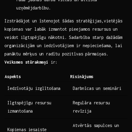
uzņēmējdarbību.
Izstrādājot​ un īstenojot šādas stratēģijas,vietējās
kopienas ‍var labāk ​izmantot pieejamos resursus un⁢
veidot ⁤ilgtspējīgu ⁣nākotni.‍ Sadarbība starp dažādām
organizācijām ‌un ⁤iedzīvotājiem ir nepieciešama, lai
panāktu mērķus un ⁤radītu pozitīvas ⁢pārmaiņas.
Veiksmes stūrakmeņi
ir:
Aspekts
Risinājums
Iedzīvotāju izglītošana
Darbnīcas un semināri
Ilgtspējīgu resursu
Regulāra resursu
izmantošana
revīzija
Atvērtās sapulces un‍
Kopienas iesaiste