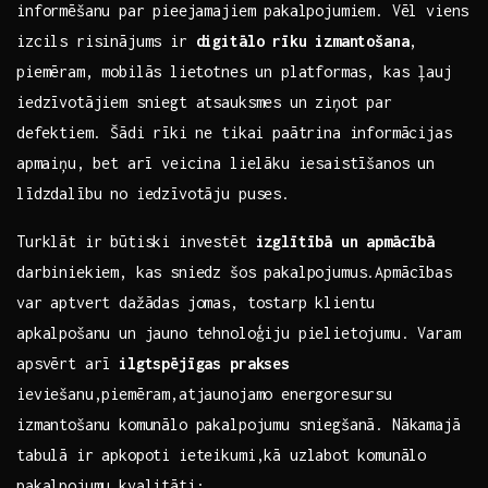
informēšanu⁣ par ‍pieejamajiem pakalpojumiem. Vēl ⁢viens
izcils risinājums ir
digitālo ‍rīku⁢ izmantošana
,
piemēram, mobilās ⁢lietotnes un platformas, kas ļauj
iedzīvotājiem sniegt atsauksmes ​un ziņot​ par
⁣defektiem. Šādi rīki ne tikai paātrina​ informācijas
⁢apmaiņu, bet arī veicina lielāku iesaistīšanos un
‌līdzdalību no iedzīvotāju puses.
Turklāt ir būtiski investēt
izglītībā un ‌apmācībā
darbiniekiem, kas sniedz šos pakalpojumus.Apmācības⁣
var aptvert dažādas jomas, tostarp​ klientu
apkalpošanu un jauno tehnoloģiju pielietojumu. ⁢Varam⁣
apsvērt arī
ilgtspējīgas prakses
‍ieviešanu,piemēram,atjaunojamo‍ energoresursu
izmantošanu komunālo pakalpojumu‍ sniegšanā. ‍Nākamajā
‍tabulā ir​ apkopoti ieteikumi,kā uzlabot⁣ komunālo
pakalpojumu​ kvalitāti: