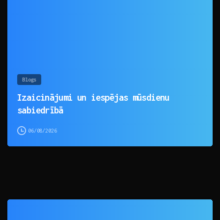
Blogs
Izaicinājumi un iespējas mūsdienu
sabiedrībā
06/08/2026
0