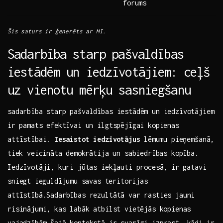
forums
Šis saturs ir ģenerēts ar ⁤MI.
Sadarbība starp⁢ pašvaldības
iestādēm un iedzīvotājiem: ⁢ceļš
uz vienotu mērķu sasniegšanu
sadarbība starp pašvaldības iestādēm un iedzīvotājiem‍
ir⁤ pamats efektīvai un ilgtspējīgai kopienas
attīstībai.⁤
Iesaistot iedzīvotājus
⁤lēmumu pieņemšanā,
⁢tiek​ veicināta⁣ demokrātija un sabiedrības kopība.
Iedzīvotāji,⁢ kuri jūtas iekļauti procesā,⁣ ir gatavi
sniegt⁤ ieguldījumu ⁢savas⁤ teritorijas
attīstībā.Sadarbības rezultātā var rasties jauni
risinājumi,⁤ kas labāk atbilst vietējās kopienas​
vajadzībām.Šajā‍ kontekstā ir svarīgi izprast, ‌kādi ir