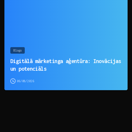
Blogs
Digitālā mārketinga aģentūra: Inovācijas
un potenciāls
06/08/2026