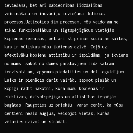
‌ieviešana, bet arī ​sabiedrības līdzdalības
⁢veicināšana un inovāciju ieviešana ikdienas
procesos.Uzticoties šim procesam, mēs veidojam ne
tikai‌ funkcionālākus un ilgtspējīgākus vietējās
kopienas resursus, ​bet arī stiprinām⁣ sociālās saites,
kas ir būtiskas mūsu ikdienas dzīvē. Ceļš ⁣uz
efektīvāku⁤ kopienu attīstību ir izpildāms, ja ikviens
no ⁢mums, sākot no ​domes⁣ pārstāvjiem līdz katram
iedzīvotājam, ⁤apņemas piedalīties un dot ieguldījumu.
​Laiks ir pienācis darīt⁣ vairāk, sapņot‍ plašāk‍ un
kopīgi radīt nākotni, kurā mūsu kopienas ir⁤
efektīvas, dzīvotspējīgas un⁣ attīstības iespējām
bagātas. Raugoties ‌uz⁤ priekšu,⁣ varam cerēt, ka⁢ mūsu⁤
centieni‍ nesīs augļus, veidojot vietas, ⁢kurās
vēlamies ⁢dzīvot‌ un strādāt.