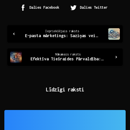
Dalies Facebook
Dalies Twitter
Continue
Iepriekšējais raksts
E-pasta mārketings: Saziņas veids, kas pārvērš klientus
Reading
Nākamais raksts
Efektīva Tiešraides Pārvaldība: Rīki un Stratēģijas
Līdzīgi raksti
0