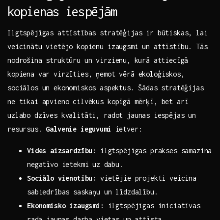
kopienas iespējām
Ilgtspējīgas attīstības stratēģijas ir būtiskas,‌ lai
veicinātu vietējo kopienu izaugsmi un attīstību. Tās⁢
nodrošina struktūru un virzienu, ⁤kurā attiecīgā
kopiena var virzīties, ņemot‌ vērā ekoloģiskos,
sociālos un‍ ekonomiskos⁤ aspektus. Šādas stratēģijas
ne ‍tikai apvieno cilvēkus kopīgā mērķī, bet arī‌
uzlabo dzīves kvalitāti, radot jaunas⁢ iespējas un
resursus.
Galvenie ieguvumi
ietver:
Vides aizsardzību:
ilgtspējīgas prakses samazina
negatīvo ietekmi‍ uz ⁤dabu.
Sociālo vienotību:
vietējie projekti‌ veicina
sabiedrības saskaņu un līdzdalību.
Ekonomisko‍ izaugsmi:
‍ilgtspējīgas iniciatīvas
⁢rada jaunas darba vietas un attīsta