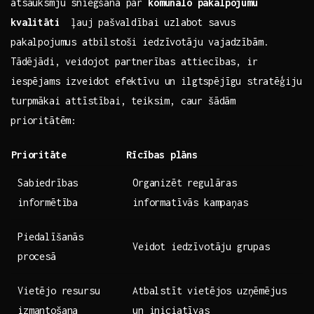
‍atsauksmju ​sniegšana par
komunālo pakalpojumu
kvalitāti
⁢ ļauj ⁤pašvaldībai ‍uzlabot savus ​
pakalpojumus atbilstoši iedzīvotāju vajadzībām.
⁤Tādējādi, veidojot partnerības attiecības, ir
iespējams izveidot efektīvu un ilgtspējīgu ⁢stratēģiju
turpmākai ⁢attīstībai,⁤ teiksim,‍ caur šādām
prioritātēm:
Prioritāte
Rīcības plāns
Sabiedrības
Organizēt regulāras
⁢informētība
informatīvās kampaņas
Piedalīšanās
Veidot iedzīvotāju⁢ grupas
⁢procesā
Vietējo⁤ resursu​
Atbalstīt vietējos uzņēmējus
izmantošana
un iniciatīvas