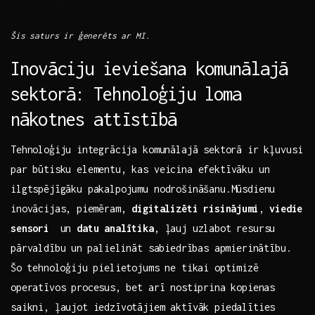
Šis saturs ir ģenerēts ar MI.
Inovāciju ieviešana komunālajā
sektorā: Tehnoloģiju loma
‍nākotnes attīstībā
Tehnoloģiju⁣ integrācija komunālajā sektorā ir kļuvusi
par būtisku elementu, kas veicina efektīvāku un
ilgtspējīgāku pakalpojumu nodrošināšanu.Mūsdienu
inovācijas,⁣ piemēram,
digitalizēti risinājumi
,⁢
viedie
sensori
‍ un
datu analītika
, ļauj‍ uzlabot resursu
pārvaldību ⁤un ⁢palielināt sabiedrības apmierinātību.
Šo ⁤tehnoloģiju pielietojums ne tikai optimizē
operatīvos procesus,⁤ bet arī nostiprina ‌kopienas
saikni, ļaujot iedzīvotājiem aktīvāk piedalīties