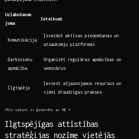
Uzlabošanas
Ieteikumi
joma
Izveidot⁣ aktīvas pieņemšanas un
Komunikācija
atsauksmju platformas
Darbinieku
Organizēt regulāras ⁣apmācības un⁤
apmācība
seminārus
Ieviest ‌atjaunojamos resursus⁢ un
Ilgtspēja
videi draudzīgas⁢ prakses
*Šis saturs ⁤ir ģenerēts ar‍ MI.*
Ilgtspējīgas attīstības
stratēģijas nozīme vietējās⁣