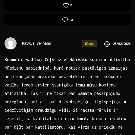
0
0
Raivis Bernāns
25/02/2026
Blogs
Komunālu vadība: Ceļš uz efektīvāku kopienu​ attīstību
Mūsdienu ⁣sabiedrībā, kurā notiek ⁣pastāvīgas izmaiņas
⁢un pieaugošas ‌prasības pēc efektivitātes, komunālu
‍vadība ieņem arvien svarīgāku lomu mūsu kopienu
attīstībā. Tas ⁣ir ne tikai par⁢ pamata pakalpojumu
sniegšanu, bet arī par⁢ dzīvotspējīgu,‍ ilgtspējīgu⁣ un
iedzīvotājām ⁣draudzīgu vidi. Šī raksta mērķis⁣ ir
izpētīt,⁣ kā ‍kvalitatīva ‍un pārdomāta komunālu vadība
var⁣ kļūt par katalizatoru, kas‍ virza uz priekšu ne