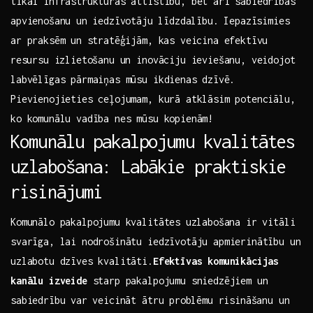
tikai infrastruktūras attīstību, bet‌ arī sabiedrības⁤
apvienošanu ⁤un iedzīvotāju⁢ līdzdalību. ‌Iepazīsimies
ar praksēm⁤ un stratēģijām, kas veicina‍ efektīvu
⁣resursu izlietošanu un inovāciju ieviešanu, veidojot
labvēlīgas pārmaiņas mūsu ikdienas ⁤dzīvē. ​
Pievienojieties ceļojumam, kurā atklāsim potenciālu,‍
ko komunālu vadība nes mūsu‌ kopienām!
Komunālu pakalpojumu kvalitātes
uzlabošana: Labākie ‍praktiskie
risinājumi
Komunālo ‍pakalpojumu kvalitātes ⁤uzlabošana ir vitāli
svarīga,‌ lai nodrošinātu iedzīvotāju apmierinātību un
uzlabotu dzīves kvalitāti.
Efektīvas komunikācijas
kanālu izveide
starp pakalpojumu ‌sniedzējiem un
sabiedrību ⁣var veicināt ātru⁣ problēmu risināšanu un​