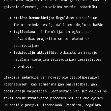
galvenie elementi, kas​ veicina sekmīgu​ sadarbību:
Atklāta komunikācija:
Regulāras⁣ tikšanās ⁢un
forums sniedz iespēju dalīties idejām⁣ un bažām.
Izglītošana:
⁣ Informācijas sniegšana‍ par
pašvaldības⁢ projektiem un to ietekmi uz‌
iedzīvotājiem.
Iedzīvotāju aktivitāte:
Atbalsts ‌un iespēju
radīšana ‌vietējiem​ iedzīvotājiem iesaistīties
projektos.
Efektīva sadarbība var novest pie⁤ dzīvotspējīgiem
‌risinājumiem,‌ kas ⁤apmierina gan pašvaldības, gan
iedzīvotāju vajadzības. Iedzīvotāji var gūt dalību ne⁣
tikai administratīvajos procesos,bet arī ekoloģisko
un⁢ sociālo projektu⁣ īstenošanā. Piemēram, ​regulāra