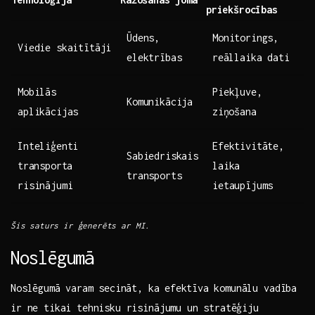
⁣priekšrocības
Ūdens,
Monitorings,
Viedie‌ skaitītāji
elektrības
⁢reāllaika dati
Mobilās
Piekļuve,
Komunikācija
aplikācijas
⁣ziņošana
Inteliģenti
Efektivitāte,⁣
Sabiedriskais
⁢transporta
laika
transports
risinājumi
ietaupījums
Šis⁢ saturs ir ģenerēts ar MI.
Noslēgumā
Noslēgumā ⁢varam secināt, ⁢ka ⁢efektīva ⁤komunālu‍ vadība
‍ir ne tikai​ tehnisku risinājumu un stratēģiju