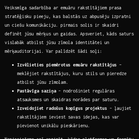
Veiksmīga sadarbība ar ⁣emuāru rakstītājiem ‍prasa
stratēģisku ⁤pieeju,⁣ kas balstās⁤ uz abpusēju ⁤izpratni
un⁣ ciešu ​komunikāciju.‍ pirmais solis ‌ir ⁣skaidri
definēt jūsu mērķus un ‍gaidas. Apsveriet, kāds saturs
vislabāk ‌atbilst‌ jūsu zīmola ‍identitātei un
mērķauditorijai. Var⁤ palīdzēt šādi soļi:
Izvēlieties⁢ piemērotus emuāru rakstītājus
–
‌meklējiet rakstītājus, kuru stils ⁤un⁤ pieredze
atbilst jūsu​ zīmolam.
Pastāvīga saziņa
⁢– nodrošiniet regulāras
atsauksmes un skaidras norādes⁣ par saturu.
Izveidojiet radošus‌ kopīgus projektus
⁢– ļaujiet
rakstītājiem ieviest⁣ savas idejas, ​kas var
pievienot unikālu‌ pieskārienu.