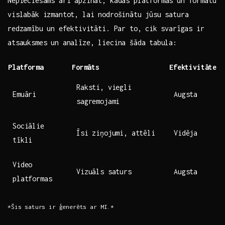
Nepieciešams arī ​apzināt, kādas ​platformas un formātu‍
vislabāk izmantot, lai nodrošinātu jūsu ⁤satura
‌redzamību ⁤un​ efektivitāti. Par to, ⁢cik svarīgas ir
atsauksmes un ‍analīze,‌ liecina šāda ⁣tabula:
Platforma
Formāts
Efektivitāte
Raksti, viegli
Emuāri
Augsta
sagremojami
Sociālie
Īsi ziņojumi, attēli
Vidēja
tīkli
Video
Vizuāls‌ saturs
Augsta
platformas
*Šis saturs ir ģenerēts ar MI.*