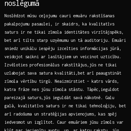
noslēgumā
Noslēdzot mūsu ceļojumu‍ cauri emuāru⁤ rakstīšanas
pakalpojumu pasaulei, ⁢ir ⁣skaidrs, ka kvalitatīvs
⁤saturs ​ir⁤ ne tikai zīmola‍ identitātes virzītājspēks,
bet arī ​tilts starp uzņēmumu un ​tā ‌auditoriju. Emuāri
⁤sniedz unikālu iespēju izcelties ⁢informācijas jūrā,
veidojot saikni ar lasītājiem un ‌veicinot uzticību.
Izvēloties profesionālus ⁢rakstītājus,jūs‍ ne tikai
uzlabojat sava satura ​kvalitāti,bet arī paaugstināt
zīmola‍ vērtību tirgū. Neaizmirstiet – ⁤katrs vārds,
katra​ frāze nes ⁤jūsu zīmola stāstu. Tāpēc,ieguldot
pareizajā saturs,jūs ieguldāt savā ⁤nākotnē. Galu
galā, kvalitatīvs saturs ir ne tikai ⁣tehnoloģiju, bet
⁣arī radošuma un stratēģijas apvienojums,‍ kas ‍spēj
iedvesmot⁢ un ‌izglītot. Caur emuāriem⁤ jūsu zīmols ⁤var
kļūt ‍par iecienītu⁣ avotu, un, ar katru ⁢rakstu,⁤ jūs⁣