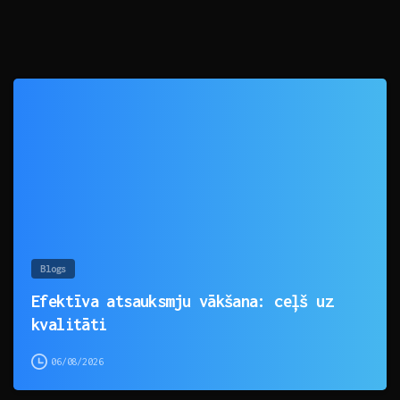
0
Blogs
Efektīva atsauksmju vākšana: ceļš uz
kvalitāti
06/08/2026