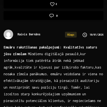
0
0
Raivis Bernāns
10/01/2026
Blogs
Emuāru rakstīšanas pakalpojumi: ‌Kvalitatīvs saturs
‌jūsu zīmolam
Mūsdienu ⁤digitālajā pasaulē,kur
‌informācija tiek patērēta ātrāk nekā jebkad
agrāk,kvalitāte ir kļuvusi⁤ par izšķirošo‍ faktoru,kas
nosaka⁣ zīmola panākumus. emuāru veidošana ir viena​ no
efektīvākajām stratēģijām, kā​ piesaistīt auditoriju
un nostiprināt savu pozīciju tirgū.‍ Tomēr, lai
izceltos starp ​konkurējošajiem uzņēmumiem​ un
piesaistītu potenciālos ‌klientus, ir nepieciešams‌ ne