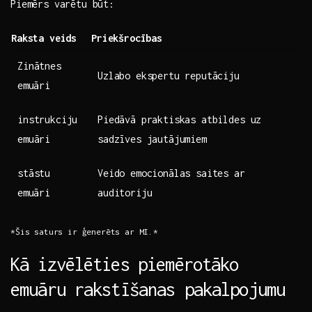
Piemērs varētu būt:
Raksta ‌veids
Priekšrocības
Zinātnes
Uzlabo ekspertu reputāciju
⁢emuāri
instrukciju⁢
Piedāvā praktiskas atbildes uz⁢
emuāri
sadzīves jautājumiem
stāstu
Veido emocionālas saites ar⁤
⁢emuāri
auditoriju
*Šis saturs ir ģenerēts⁤ ar ​MI.*
Kā ‌izvēlēties⁣ piemērotāko
emuāru rakstīšanas pakalpojumu