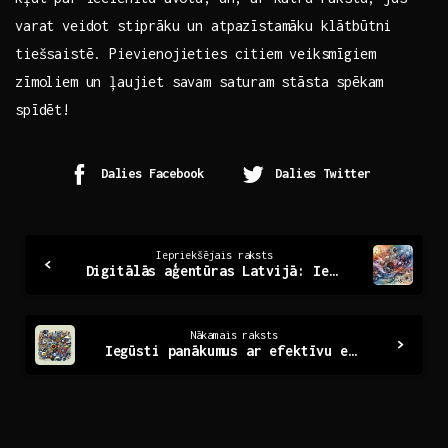
varat ​veidot stiprāku un atpazīstamāku klātbūtni
tiešsaistē. Pievienojieties citiem ⁣veiksmīgiem
zīmoliem ‍un ļaujiet‍ savam saturam⁣ stāsta spēkam‌
spīdēt!
Dalies Facebook
Dalies Twitter
Continue
Iepriekšējais raksts
Digitālās aģentūras Latvijā: Ietekme un attīstība mūsdienās
Reading
Nākamais raksts
Iegūsti panākumus ar efektīvu eBay mārketingu