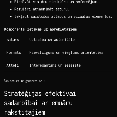
Piedāvāt skaidru struktūru un noformējumu.
Regulāri atjaunināt saturu.
Iekļaut saistošus attēlus un ⁤vizuālus⁣ elementus.
Komponents
Ietekme ‍uz ‌apmeklētājiem
saturs
Uzticība ‌un autoritāte
Formāts
Pievilcīgums​ un vieglums‍ orientēties
Attēli
Interesantums un⁣ iesaiste
Šis ⁤saturs ir ģenerēts ar ​MI.
Stratēģijas‌ efektīvai
‍sadarbībai ⁤ar emuāru
rakstītājiem