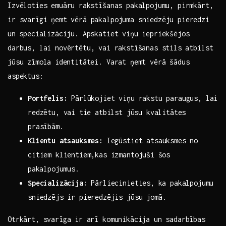
Izvēloties‌ emuāru⁤ rakstīšanas pakalpojumu, pirmkārt,
ir svarīgi ņemt ‍vērā pakalpojuma sniedzēju pieredzi
un ⁣specializāciju. Apskatiet viņu‍ iepriekšējos
darbus, lai novērtētu, vai⁤ rakstīšanas stils⁣ atbilst
jūsu ​zīmola⁢ identitātei. Varat ņemt vērā ‍šādus
aspektus:
Portfelis:
‍Pārlūkojiet viņu rakstu‍ paraugus, lai
redzētu, vai ⁤tie atbilst⁢ jūsu kvalitātes
prasībām.
Klientu atsauksmes:
​Iegūstiet atsauksmes no
citiem klientiem,kas ​izmantojuši⁣ šos
⁣pakalpojumus.
Specializācija:
Pārliecinieties,⁣ ka pakalpojumu
sniedzējs ir pieredzējis jūsu jomā.
Otrkārt, svarīga ⁣ir arī komunikācija‌ un sadarbības