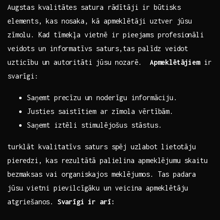
Augstas kvalitātes⁣ satura‍ rādītāji ir būtisks
elements, ​kas nosaka, kā apmeklētāji⁤ uztver⁣ jūsu
zīmolu. Kad tīmekļa vietnē ir pieejams profesionāli‍
veidots​ un ⁣informatīvs ⁤saturs,tas palīdz veidot‌
uzticību un autoritāti⁢ jūsu nozarē. ‍
Apmeklētājiem
ir
svarīgi:
Saņemt precīzu un noderīgu informāciju.
Justies ​saistītiem ar zīmola vērtībām.
Saņemt iztēli stimulējošus stāstus.
turklāt kvalitatīvs saturs spēj⁣ uzlabot⁢ lietotāju‌
pieredzi, kas rezultātā⁣ palielina ​apmeklējumu skaitu⁤
bezmaksas vai organiskajos‍ meklējumos. Tas‌ padara⁣
jūsu⁢ vietni pievilcīgāku un veicina apmeklētāju
atgriešanos.⁢
Svarīgi⁣ ir ‍arī: