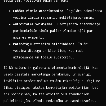
esošajiem. Pozitīvām sekām var⁣ būt:
Labāks zīmola ​atpazīstamība:
Regulāra rakstīšana
‌veicina zīmola redzamību⁢ meklētājprogrammās.
Autoritātes veidošana:
⁤ Padziļināta informācija
par konkrētām tēmām palīdz⁣ zīmolam ​kļūt par
nozares ⁣ekspertu.
Patērētāju⁣ attiecību⁣ stiprināšana:
Emuāri ​
veicina ⁢dialogu ar ⁣klientiem, ‍kas ⁣rada
⁤uzticēšanos un lojālu auditoriju.
Tā kā ‌saturs ir galvenais elementu kombinācijā, kas
veido digitālā mārketinga ‍panākumus, ir svarīgi
⁢izvēlēties⁤ profesionālus emuāru rakstītājus. Viņi ‍ne
tikai ​pielāgos rakstus konkrētajām auditorijām, bet
arī nodrošinās, ka tie atbilst SEO standartiem,⁤
palielinot jūsu ​zīmola redzamību un⁢ sasniedzamību.