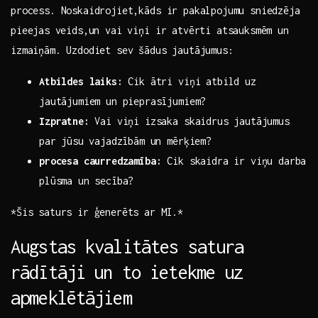
‍process. Noskaidrojiet,kāds ir pakalpojumu sniedzēja
pieejas⁤ veids,un​ vai viņi ir atvērti atsauksmēm un
izmaiņām. Uzdodiet sev šādus jautājumus:
Atbildes laiks:
Cik ātri viņi atbild uz
jautājumiem un pieprasījumiem?
Izpratne:
Vai viņi izsaka skaidrus ​jautājumus
par ⁣jūsu vajadzībām un mērķiem?
procesa caurredzamība:
Cik skaidra ir viņu darba
plūsma un‍ secība?
*Šis saturs ir ģenerēts ar MI.*
Augstas‍ kvalitātes satura
rādītāji ⁤un to ietekme uz
apmeklētājiem