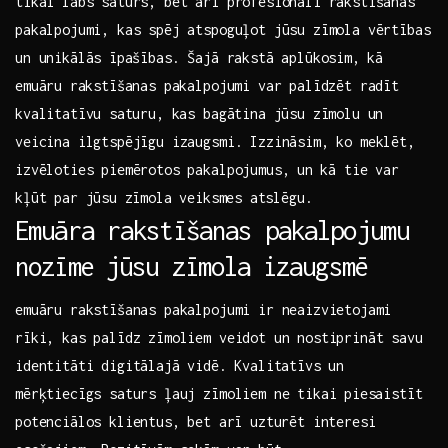
tikai​ labs saturs,‍ bet arī profesionāli rakstīšanas
pakalpojumi, kas spēj atspoguļot ​jūsu zīmola​ vērtības
un‍ unikālās ⁤īpašības. Šajā rakstā aplūkosim, ⁤kā
emuāru ⁤rakstīšanas‍ pakalpojumi var palīdzēt radīt
kvalitatīvu⁤ saturu, kas bagātina jūsu zīmolu‌ un​
veicina ilgtspējīgu izaugsmi. Izzināsim, ko ‌meklēt,
izvēloties piemērotos pakalpojumus,⁣ un⁤ kā tie ​var‌
kļūt par jūsu⁣ zīmola⁣ veiksmes⁤ atslēgu.
Emuāra rakstīšanas pakalpojumu
nozīme ⁢jūsu zīmola⁣ izaugsmē
emuāru rakstīšanas pakalpojumi ir neaizvietojami⁣
rīki, kas palīdz zīmoliem veidot un nostiprināt savu
identitāti digitālajā vidē.⁤ Kvalitatīvs​ un⁢
mērķtiecīgs saturs ļauj zīmoliem ne ‌tikai ⁤piesaistīt
potenciālos‍ klientus, bet⁣ arī ​uzturēt interesi