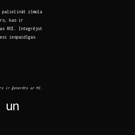
 palielināt ⁢zīmola
urs, kas ir
as ROI. ‍Integrējot
esi ​iespaidīgas
rs ir ģenerēts ​ar MI.
 un