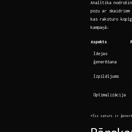
Analītika ⁤nodroši
pozu ar skaidriem 
kas raksturo⁢ kopīg
kampaņā:
Aspekts
Idejas
ģenerēšana
Izpildījums
Optimalizācija
*Šis saturs ir ģener