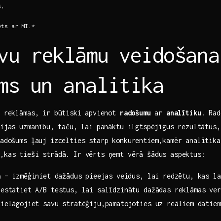
s.
rēts ar MI.*
vu reklāmu⁣ veidošana
ms⁤ un ‍analitika
⁢reklāmas, ‍ir‌ būtiski ⁤apvienot
radošumu
ar
analītiku
. Rad
rijas uzmanību, ⁤taču, lai‍ panāktu ilgtspējīgus rezultātus
 Radošums ļauj izcelties starp konkurentiem,kamēr analītik
o,kas tieši strādā. Ir ‌vērts ņemt vērā šādus​ aspektus: ​
a
– ‌izmēģiniet⁢ dažādus pieejas veidus, lai redzētu, kas l
estatiet A/B testus, lai salīdzinātu dažādas reklāmas ver
ielāgojiet savu stratēģiju,pamatojoties uz reāliem ⁢datiem