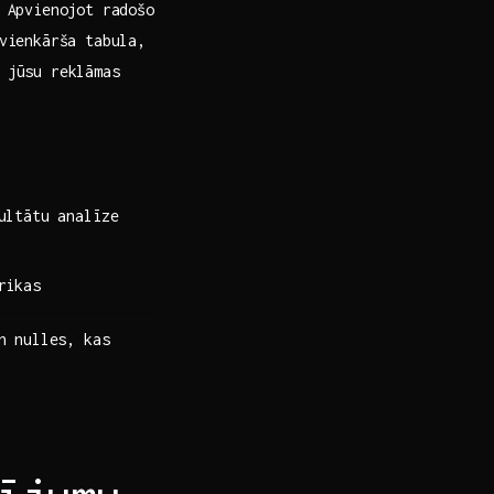
 Apvienojot​ radošo
vienkārša ‌tabula,
 jūsu reklāmas⁢
ultātu analīze
rikas
n nulles, kas⁣