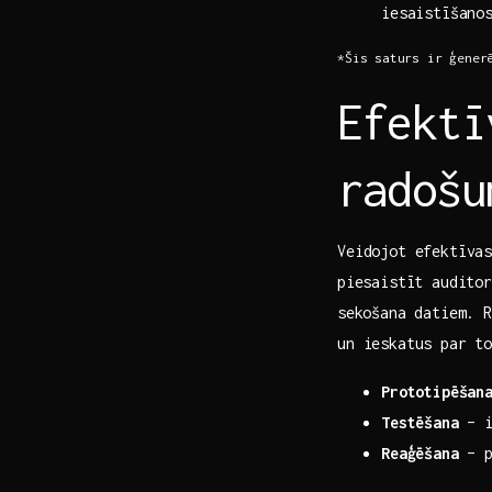
iesaistīšano
*Šis ⁤saturs ir ⁤ģene
Efektī
radošu
Veidojot efektīvas 
⁤piesaistīt audito
⁤sekošana‍ datiem.
un ieskatus par​ t
Prototipēšan
Testēšana
– i
Reaģēšana
– p