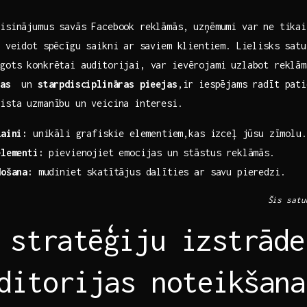
risinājumus savās‌ Facebook reklāmās, uzņēmumi var ne tikai
ī veidot spēcīgu saikni⁣ ar saviem klientiem. Lielisks ‍sat
gots konkrētai auditorijai, var‌ ievērojami uzlabot reklām
jas
⁢ un
starpdisciplināras pieejas
,ir iespējams radīt pati
aista uzmanību un veicina interesi.
zaini:
unikāli ⁤grafiskie ‌elementiem,kas izceļ jūsu zīmolu.
elementi:
pievienojiet emocijas un stāstus reklāmās.
došana:
mudiniet skatītājus dalīties ‍ar savu ‍pieredzi.
Šis satu
 ⁢stratēģiju izstrāde
ditorijas noteikšana