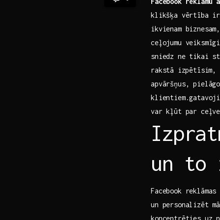
Facebook‍ reklāmu a
klikšķa vērtība‌ i
ikvienam biznesam,
ceļojumu veiksmīgi
sniedz ne tikai‌ s
rakstā⁢ izpētīsim,
apvāršņus, pielāgo
klientiem.gatavoji
var kļūt par ceļv
Izprat
un to 
Facebook‌ reklāmas
un personalizēt m
koncentrēties‍ uz 