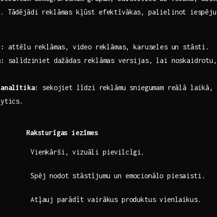
. Tādējādi‍ reklāmas kļūst efektīvākas, palielinot ⁢iespēj
i:
attēlu reklāmas,⁢ video reklāmas, karuseles‍ un stāsti.
a:
salīdziniet dažādas reklāmas‍ versijas, lai noskaidrotu,
 analītika:
sekojiet ⁤līdzi‍ reklāmu sniegumam reālā laikā,‌
lytics.
Raksturīgas iezīmes
Vienkārši, vizuāli pievilcīgi.
Spēj nodot stāstījumu⁢ un emocionālo piesaisti.
Atļauj⁤ parādīt vairākus ⁢produktus vienlaikus.