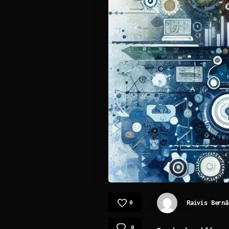
Raivis Bernā
0
0