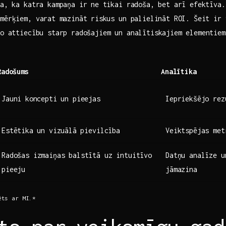
na, ka katra kampaņa ir ne ⁢tikai radoša, bet arī efektīva.
mērķiem, varat⁣ mazināt⁢ riskus un palielināt ROI. Šeit ir ​
o attiecību‍ starp radošajiem‍ un analītiskajiem ‌elementiem
Radošums
Analītika
Jauni ⁤koncepti un pieejas
Iepriekšējo rez
Estētika⁤ un vizuālā⁢ pievilcība
Veiktspējas met
Radošas izmaiņas balstītā uz intuitīvo
Datņu analīze u
pieeju
jāmazina
ēts ar MI.*