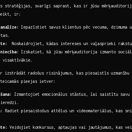
s stratēģijas,⁣ svarīgi​ saprast, kas ⁢ir jūsu mērķauditori
teikt, ir:
 analīze:
Iepazīstiet savus ⁢klientus pēc vecuma, dzimuma‍ 
etas.
ēte:
‌ Noskaidrojiet, ​kādas intereses un vaļasprieki rakst
tniecība:
Izskatiet, kā ⁢jūsu mērķauditorija‌ izmanto sociā
 ⁤visaktīvākie.
r izstrādāt​ radošus risinājumus, kas‍ piesaistīs uzmanību 
eteicamās pieejas ietver:
īšana:
Izmantojiet⁤ emocionālus stāstus, lai saistītu savu 
pieredzi.
a:
Radiet ‍piesaistošus attēlus un videomateriālus, ⁣kas sni
āte:
‍Veidojiet konkursus, aptaujas⁤ vai jautājumus, kas ve