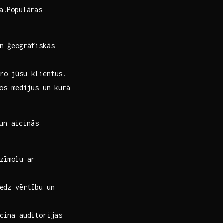
ja.Populāras
un ģeogrāfiskās
uro jūsu klientus.
los medijus un kurā
‍un aicinās
zīmolu‍ ar
edz vērtību ​un
icina auditorijas