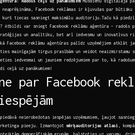
ģentūra: ⁣Radošs ceļš‌ uz panākumiem
Mūsdienu digitālajā pas
r neaprēķināma, Facebook reklāmas ir ‌kļuvušas par būtisku
 kurš tiecas⁤ sasniegt maksimālu auditoriju.Taču kā piedzī
? Atbildi var sniegt Facebook reklāmu⁣ aģentūra – radošs 
tratēģijas‍ un analītiku, bet arī iedvesmu un inovatīvus ri
 ⁤kā ⁤Facebook reklāmu aģentūras palīdz uzņēmējiem atklāt ja
ties mainīgajām​ tirgus prasībām un veidot‍ neaizmirstamu 
eties​ iedvesmai un jauniem ‍redzējumiem par to, ⁣kā radošums
edi ceļā uz panākumiem!
ne par Facebook rekl
iespējām
 piedāvā neierobežotas iespējas​ uzņēmumiem, ļaujot sasnie
ārketinga pieeju. Izmantojot
mērķauditorijas​ atlasi
, ⁤komp
noteiktām ⁤demogrāfiskām grupām, balstoties uz vecumu, dzi