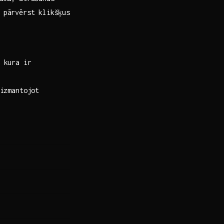
u pārvērst klikšķus
 kura‍ ir
 izmantojot