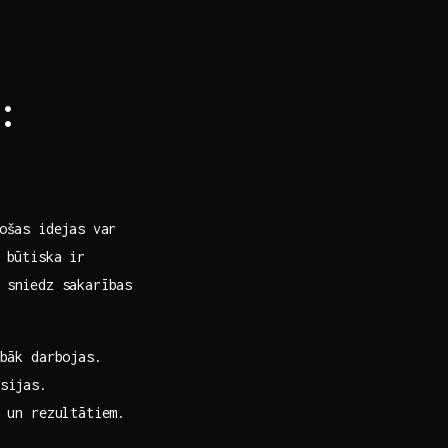
:
ošas idejas var
, būtiska ir
a sniedz sakarības
abāk darbojas.
sijas.
 un​ rezultātiem.