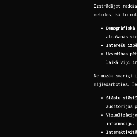
Izstrādājot radoša
‌metodes, kā ‌to no
Demogrāfiskā
atrašanās vi
Interešu izp
Uzvedības ⁣pē
laikā viņi ir
Ne mazāk svarīgi i
mijiedarboties.‌ I
Stāstu​ stāst
auditorijas 
Vizualizācij
informāciju.
Interaktivit