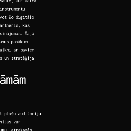
aulē, kur ⁣katra
 instrumentu
vot šo⁣ digitālo
partneris, kas
sinājumus. ⁣Šajā
unus panākumu‍
saikni ar saviem
 ​un⁤ stratēģija
āmām
gt plašu auditoriju
ānijas var
mumu, atrašanās