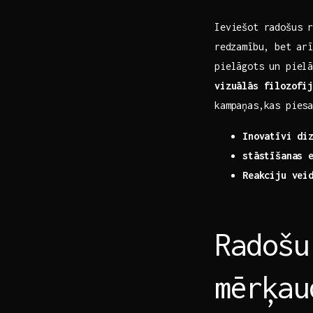
Ieviešot radošus‌ 
⁢redzamību, bet ar
pielāgots un pielā
vizuālās filozofi
kampaņas,kas‌ pies
Inovatīvi di
stāstīšanas 
Reakciju vei
Radošu
mērķau