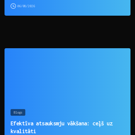
06/08/2026
0
Blogs
Efektīva atsauksmju vākšana: ceļš uz
kvalitāti