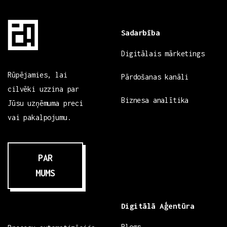
Sadarbība
Digitālais mārketings
Rūpējamies, lai
Pārdošanas kanāli
cilvēki uzzina par
Biznesa analītika
Jūsu uzņēmuma preci
vai pakalpojumu.
PAR
MUMS
Digitālā Aģentūra
Blogs