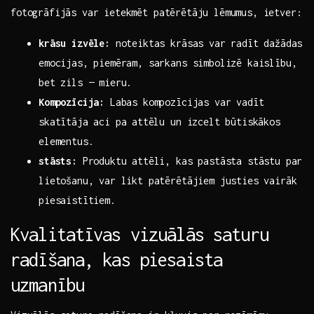
fotogrāfijās var ietekmēt​ patērētāju lēmumus, ietver:
krāsu izvēle:
noteiktas krāsas var radīt​ dažādas
emocijas, piemēram, sarkans simbolizē kaislību,
bet zils — mieru.
Kompozīcija:
Labas‌ kompozīcijas var vadīt
‍skatītāja aci​ pa⁣ attēlu ​un izcelt būtiskākos
elementus.
stāsts:
Produktu attēli, kas pastāsta stāstu par
lietošanu, var likt patērētājiem justies vairāk
piesaistītiem.
Kvalitatīvas vizuālās saturu
radīšana, kas piesaista
uzmanību