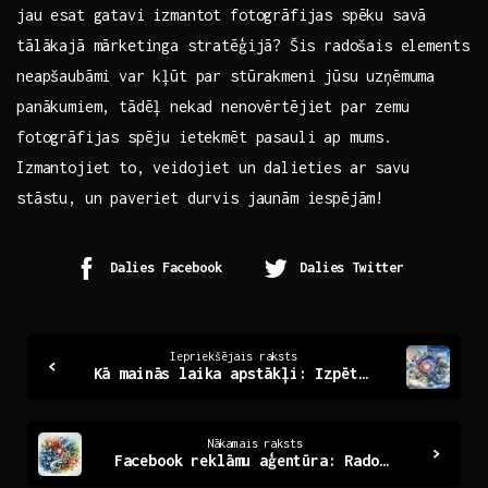
jau esat gatavi izmantot ‍fotogrāfijas spēku savā
tālākajā mārketinga ‌stratēģijā?⁢ Šis radošais ‌elements
neapšaubāmi var kļūt par stūrakmeni jūsu uzņēmuma
panākumiem, tādēļ nekad nenovērtējiet par zemu
fotogrāfijas spēju ietekmēt pasauli ap mums.
Izmantojiet to, veidojiet un dalieties ar savu
stāstu, un paveriet durvis jaunām iespējām!
Dalies Facebook
Dalies Twitter
Continue
Iepriekšējais raksts
Kā mainās laika apstākļi: Izpēte un prognozes 2023. gadā
Reading
Nākamais raksts
Facebook reklāmu aģentūra: Radošs ceļš uz panākumiem