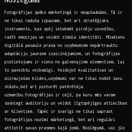
Fotogrāfijas spēks ⁣mārketingā ir‍ neapšaubāms. Tā ir ​
ne tikai radoša izpausme, bet arī stratēģisks
instruments, kas spēj ietekmēt pircēju uzvedību,
radīt ‌emocijas un veidot zīmola‍ identitāti. Mūsdienu
digitālā pasaule ‌prasa no uzņēmumiem nepārtrauktu
adaptāciju jauniem izaicinājumiem,​ un fotogrāfijas
pielietojums ir viens no galvenajiem elementiem, lai
to paveiktu veiksmīgi. Veidojot kvalitatīvas un
aizraujošas ⁣bildes,uzņēmumi var ne tikai ‌nodot savu
stāstu,bet arī pieturēt patērētāja‌
uzmanību.Fotogrāfijas ir ceļš, pa kuru ⁤mēs varam
sasniegt auditoriju un ⁢veidot ilgtspējīgas attiecības
ar ​klientiem. Tāpēc ir svarīgi ne⁤ tikai ⁣saprast
fotogrāfijas nozīmi mārketingā, bet arī regulāri
attīstīt ⁤savas prasmes ⁢šajā jomā. Noslēgumā,​ vai jūs