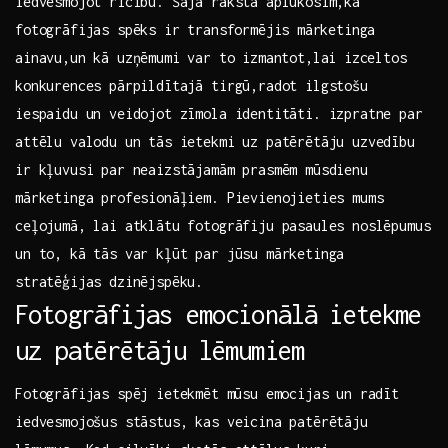
iedvesmojot rīcību. Šajā rakstā aplūkosim,kā ​
fotogrāfijas spēks ⁣ir‍ transformējis ⁤mārketinga
ainavu,un kā uzņēmumi⁤ var to izmantot,lai⁣ izceltos
konkurences pārpildītajā tirgū,radot ‍ilgstošu
iespaidu un veidojot ​zīmola identitāti. izpratne par
attēlu valodu un ‍tās ietekmi uz patērētāju uzvedību
ir kļuvusi par neaizstājamām prasmēm mūsdienu​
mārketinga profesionāļiem. Pievienojieties mums
ceļojumā, lai atklātu fotogrāfiju pasaules noslēpumus‌
un to, kā tās var kļūt par jūsu mārketinga
stratēģijas‌ dzinējspēku.
Fotogrāfijas emocionālā⁣ ietekme
uz patērētāju lēmumiem
Fotogrāfijas spēj ietekmēt ⁣mūsu emocijas un radīt
iedvesmojošus stāstus, kas veicina patērētāju