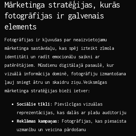
Mārketinga stratēģijas, ⁢kurās
⁢fotogrāfijas ir galvenais
elements
Fotogrāfijas ir kļuvušas par neaizvietojamu ​
mārketinga sastāvdaļu, kas spēj izteikt‌ zīmola‍
identitāti⁤ un radīt emocionālu saikni ar
patērētājiem. Mūsdienu⁣ digitālajā pasaulē, kur
vizuālā ⁤informācija dominē, fotogrāfiju ⁣izmantošana
ļauj sniegt ātru un skaidru ⁤ziņu.Veiksmīgas
mārketinga​ stratēģijas​ bieži ietver:
Sociālie ⁢tīkli:
Pievilcīgas vizuālas
reprezentācijas, kas dalās ar ⁤plašu auditoriju
Reklāmas kampaņas:
Fotogrāfijas, ⁣kas piesaista
uzmanību un veicina pārdošanu