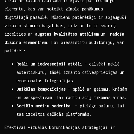
Vizuālās ​satura radīšana ir kļuvis ⁣par nozīmīgu
‍elementu, kas var noteikt ⁢zīmola panākumus
digitālajā pasaulē. Mūsdienu patērētāji ir apjauguši
vizuālo stimulu bagātības, līdz ar to ir ‍svarīgi
izcelties ‌ar
augstas kvalitātes attēliem
un ⁣
radoša
dizaina
elementiem. Lai ​piesaistītu auditoriju, var
palīdzēt:
Reāli un iedvesmojoši attēli
– cilvēki meklē
autentiskumu, tādēļ izmanto dzīvespriecīgas un
emocionālas fotogrāfijas.
Unikālas kompozīcijas
– spēlē ar​ gaismu, krāsām
un perspektīvām, lai radītu acij tīkamas ⁢ainas.
Sociālo mediju saderība
​ – pielāgo saturu, lai
tas ‍izceltos dažādās platformās.
Efektīvai vizuālās komunikācijas stratēģijai ir