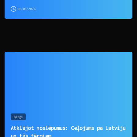
06/08/2026
0
Blogs
Atklājot noslēpumus: Ceļojums pa Latviju
un tās tērpiem