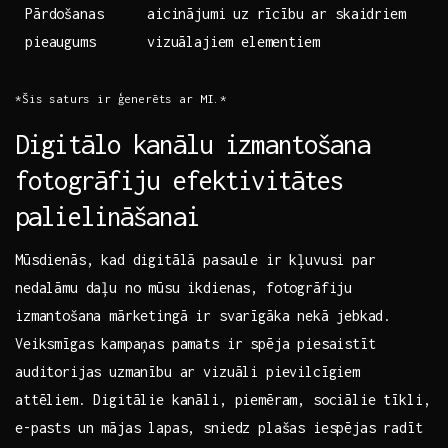
Pārdošanas
aicinājumi uz ⁤rīcību ar ​skaidriem
pieaugums
vizuālajiem elementiem
*Šis saturs ​ir ģenerēts ar MI.*
Digitālo kanālu izmantošana⁤
fotogrāfiju efektivitātes⁤
palielināšanai
Mūsdienās, kad digitālā pasaule ir kļuvusi par
nedalāmu daļu no mūsu ikdienas, fotogrāfiju
izmantošana mārketingā ir​ svarīgāka ⁣nekā jebkad.
Veiksmīgas kampaņas​ pamats ir‍ spēja piesaistīt
auditorijas uzmanību ar vizuāli pievilcīgiem
attēliem. Digitālie ​kanāli, piemēram, sociālie tīkli,
e-pasts un mājas lapas, sniedz plašas iespējas radīt