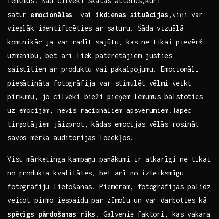
‍lēmumus. Kad cilvēki skatās attēlus,kuri
satur
emocionālas
⁣ vai
ikdienas situācijas
,viņi ⁣var
vieglāk identificēties ar saturu. Šāda vizuālā
komunikācija var radīt sajūtu, ⁤kas ne tikai pievērš
uzmanību, bet arī liek patērētājiem justies
saistītiem ar produktu vai pakalpojumu. Emocionāli
piesātināta fotogrāfija var stimulēt vēlmi veikt
pirkumu, jo cilvēki bieži pieņem lēmumus balstoties
uz emocijām, nevis racionāliem apsvērumiem.Tāpēc
tirgotājiem‍ jāizprot, kādas emocijas⁢ vēlās rosināt
savos mērķa auditorijas​ locekļos.
Visu mārketinga​ kampaņu panākumi ir atkarīgi ne tikai
no produkta kvalitātes, bet arī no izteiksmīgu
fotogrāfiju lietošanas. Piemēram, fotogrāfijas palīdz⁤
veidot pirmo iespaidu par ‍zīmolu un var darboties kā
spēcīgs pārdošanas rīks
. Galvenie⁤ faktori, kas⁣ vakara