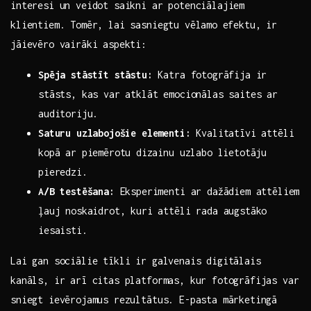
interesi​ un veidot saikni ar potenciālajiem
klientiem. Tomēr, lai sasniegtu vēlamo ⁤efektu, ir
jāievēro vairāki aspekti:
Spēja stāstīt stāstu:
Katra fotogrāfija ir
‌stāsts, kas var atklāt emocionālas saites ar
auditoriju.
Saturu uzlabojošie elementi:
Kvalitatīvi attēli
kopā ar piemērotu ⁣dizainu uzlabo lietotāju
pieredzi.
A/B‌ testēšana:
Eksperimenti ar dažādiem attēliem
ļauj noskaidrot, kuri attēli rada augstāko
iesaisti.
Lai gan sociālie tīkli ir galvenais digitālais
kanāls, ir arī citas platformas, kur fotogrāfijas var
sniegt ievērojamus rezultātus. E-pasta mārketingā