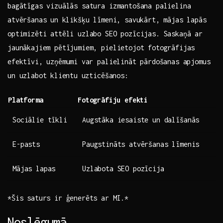
bagātīgas‍ vizuālās satura izmantošana palielina
atvēršanas un⁤ klikšķu līmeni, savukārt, ⁤mājas lapās
optimizēti attēli uzlabo SEO‍ pozīcijas. Saskaņā ar
jaunākajiem pētījumiem, pielietojot fotogrāfijas
efektīvi, uzņēmumi ⁣var palielināt pārdošanas apjomus
un uzlabot⁤ klientu ⁢uzticēšanos:
Platforma
Fotogrāfiju efekti
Sociālie tīkli
Augstāka iesaiste un dalīšanās
E-pasts
Paugstināts atvēršanas ‍līmenis
Mājas lapas
Uzlabota​ SEO pozīcija
*Šis saturs ir ģenerēts ar MI.*
Noslēgumā