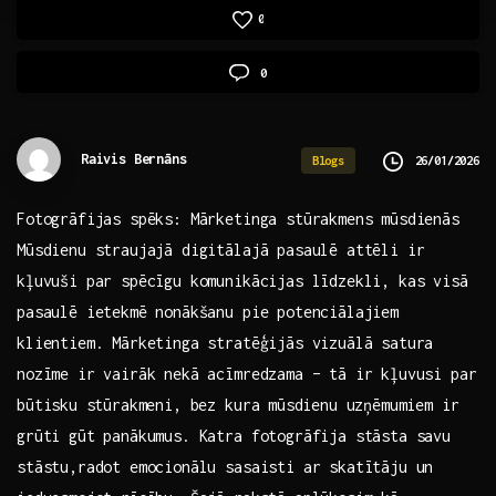
0
0
Raivis Bernāns
26/01/2026
Blogs
Fotogrāfijas spēks: Mārketinga stūrakmens mūsdienās
Mūsdienu straujajā digitālajā pasaulē attēli ir
kļuvuši par spēcīgu komunikācijas līdzekli, kas visā
pasaulē ietekmē nonākšanu pie potenciālajiem
klientiem. Mārketinga stratēģijās vizuālā satura
nozīme ir vairāk ‌nekā acīmredzama – tā ir kļuvusi⁤ par
‍būtisku ⁤stūrakmeni, bez kura⁤ mūsdienu uzņēmumiem ir
grūti gūt panākumus. Katra fotogrāfija ‌stāsta savu
stāstu,radot emocionālu sasaisti ar skatītāju un