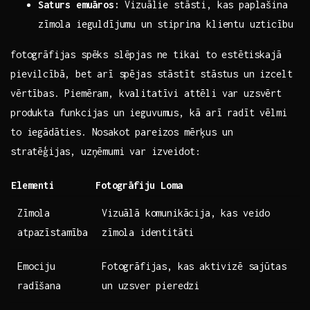
Saturs emuāros:
Vizuālie stāsti, kas paplašina
zīmola ieguldījumu un​ stiprina klientu uzticību
fotogrāfijas spēks slēpjas ⁢ne tikai ⁤to⁤ estētiskajā
pievilcībā, bet ⁣arī spējas stāstīt stāstus un izcelt‌
vērtības. Piemēram, kvalitatīvi attēli var uzsvērt‌
produkta ​funkcijas‌ un ieguvumus, kā ⁢arī radīt‌ vēlmi
to ‌iegādāties. Nosakot pareizos mērķus un
stratēģijas, uzņēmumi var izveidot:
Elementi
Fotogrāfiju Loma
Zīmola
Vizuālā komunikācija, kas veido
atpazīstamība
zīmola identitāti
Emociju
Fotogrāfijas, kas ⁣aktivizē sajūtas
radīšana
un uzsver pieredzi