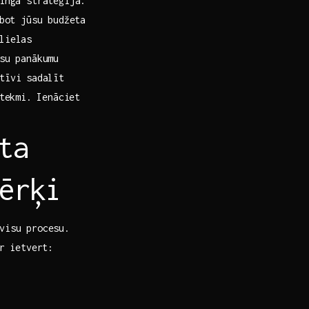
inga stratēģijā.⁤
abot jūsu budžeta
lielas
ūsu panākumu
tīvi⁤ sadalīt
tekmi. ⁤Ienāciet
a⁤
ērķi
‍visu procesu.
ar ietvert: