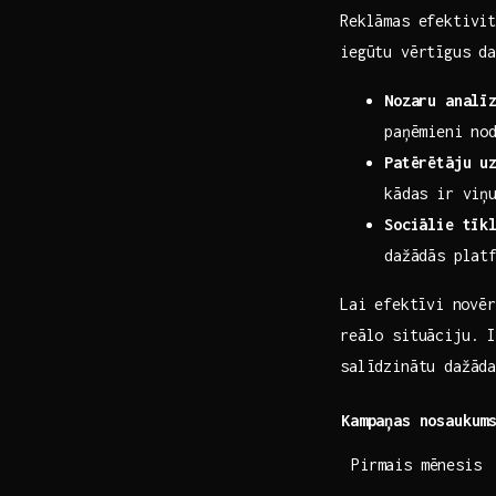
Reklāmas efektivit
iegūtu vērtīgus ⁢d
Nozaru analī
paņēmieni no
Patērētāju⁤ u
kādas ir viņu
Sociālie tīk
dažādās plat
Lai⁢ efektīvi ⁣novē
reālo situāciju. 
salīdzinātu dažād
Kampaņas nosaukum
Pirmais mēnesis