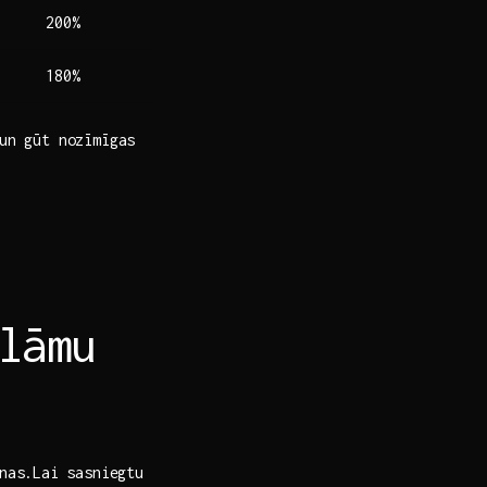
200%
180%
 un gūt nozīmīgas
lāmu
nas.Lai⁢ sasniegtu