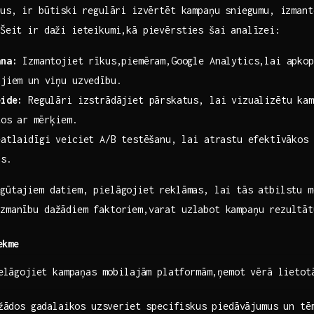
tus, ir būtiski⁣ regulāri izvērtēt kampaņu sniegumu, izmant
 Šeit ir daži ‌ieteikumi,kā pievērsties šai ‌analīzei:
ana:
Izmantojiet rīkus,piemēram,Google Analytics,lai apkop
ājiem un viņu uzvedību.
eide:
Regulāri izstrādājiet pārskatus, lai vizualizētu kam
tos ar ⁣mērķiem.
atlaidīgi veiciet ⁣A/B testēšanu, lai atrastu ‌efektīvākos
as.
gūtajiem datiem, pielāgojiet ⁣reklāmas, ‍lai tās atbilstu 
uzmanību dažādiem faktoriem,varat uzlabot kampaņu‌ rezultāt
ekme
elāgojiet kampaņas mobilajām platformām,ņemot vērā lietotā
žādos​ gadalaikos uzsveriet specifiskus ‌piedāvājumus un tē