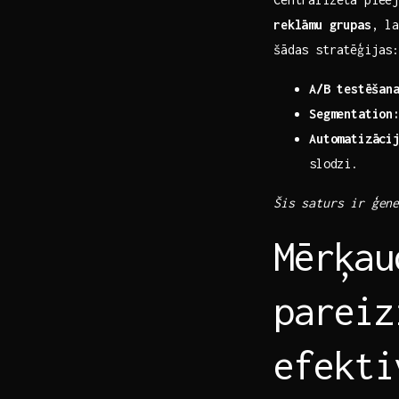
reklāmu grupas
, la
šādas stratēģijas: ⁢
A/B⁢ testēšan
Segmentation
Automatizāci
slodzi.
Šis saturs ir ģen
Mērķau
pareiz
efekti