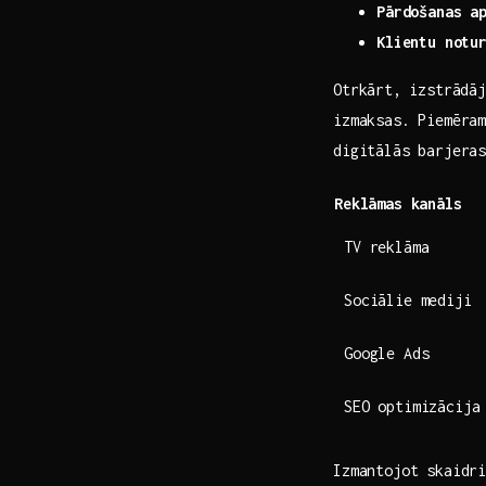
Pārdošanas‌ a
Klientu notu
Otrkārt,⁣ izstrādā
izmaksas. Piemēram
digitālās barjera
Reklāmas kanāls
TV reklāma
Sociālie mediji
Google Ads
SEO optimizācija
Izmantojot skaidri