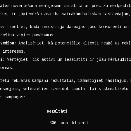
ātes novērtēšana neatņemami ⁢saistīta ar precīzu mērķaudi
atus, ir jāpievērš uzmanība vairākām⁢ būtiskām sastāvdaļām,
ze:
Izpētiet, kādā⁤ industrijā darbojas jūsu konkurenti un 
drošina viņiem panākumus.
zvedība:
Analizējiet, kā potenciālie​ klienti reaģē uz rekl
 ‌intereses.
li:
Vērtējiet, cik aktīvi un iesaistīti ir jūsu mērķaudito
formās.
rtētu⁤ reklāmas kampaņu rezultātus, ⁤izmantojiet ‌rādītājus,
Iespējams, vēlēsieties izveidot tabulu, lai sistematizētu 
as kampaņas:
s
Rezultāti
300 jauni klienti