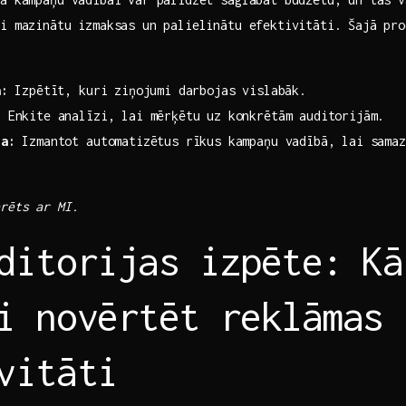
i mazinātu izmaksas un‍ palielinātu efektivitāti. Šajā ⁣pro
 ⁣ ⁢
a:
Izpētīt, kuri ziņojumi darbojas vislabāk.
:
Enkite analīzi, lai mērķētu uz konkrētām auditorijām.
ja:
Izmantot automatizētus rīkus kampaņu vadībā, lai samaz
erēts ar MI.
ditorijas izpēte: ⁣Kā
i novērtēt reklāmas
vitāti