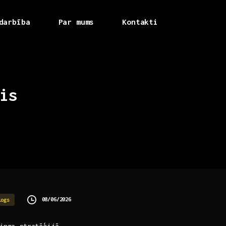
darbība
Par mums
Kontakti
is
08/06/2026
logs