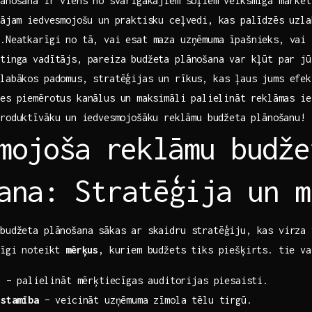
ānošana ir viens no⁢ svarīgākajiem soļiem veiksmīgā mārket
vājam iedvesmojošu un praktisku ceļvedi, kas palīdzēs ⁢uzl
.Neatkarīgi no tā, vai esat​ maza uzņēmuma īpašnieks, vai 
tinga vadītājs, pareiza ​budžeta plānošana var⁢ kļūt par j
labākos ‍padomus, ​stratēģijas un rīkus, kas ļaus jums efek
es piemērotus kanālus un ⁢maksimāli⁤ palielināt reklāmas ie
roduktīvāku⁤ un‌ iedvesmojošāku⁢ reklāmu budžeta plānošanu!
mojoša⁤ reklāmu budžet
ana: Stratēģija un m
budžeta plānošana sākas‌ ar skaidru stratēģiju, kas virza 
rīgi ​noteikt
mērķus
, kuriem budžets tiks piešķirts. tie⁢ v
i
– ⁢palielināt mērķtiecīgas auditorijas piesaisti.
īstamība
– veicināt uzņēmuma zīmola tēlu tirgū.