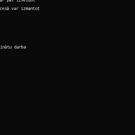
cesā var ⁤izmantot
inātu darba