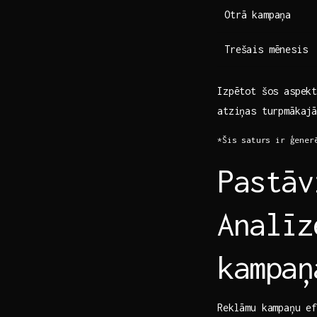
Otrā kampaņa
Trešais mēnesis
Izpētot ‌šos aspek
atziņas turpmākaj
*Šis saturs ir ģenerē
Pastāv
Analīz
kampaņ
Reklāmu​ kampaņu e