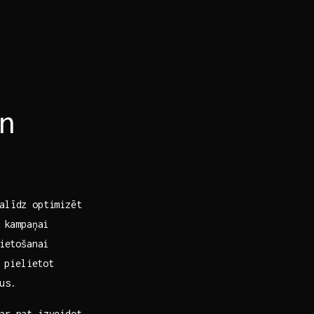
 ​
alīdz optimizēt
i kampaņai
lietošanai
 pielietot
us.
var pat izveidot