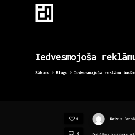
Iedvesmojoša
reklām
Sākums
Blogs
Iedvesmojoša reklāmu budž
Raivis Bernā
0
0