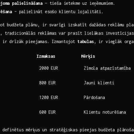
pjoma palielināšana
– ‌tieša ietekme⁢ uz ieņēmumiem.
rēšana
– palielināt esošo klientu lojalitāti.
jot ⁢budžeta plānu, ir svarīgi izskatīt dažādas reklāmu pl
, tradicionālās reklāmas⁢ var prasīt lielākas investīcijas
s ir drīzāk pieejamas. ‍Izmantojot
tabulas
, ir ​vieglāk org
Izmaksas
Mērķis
2000 EUR
Zīmola atpazīstamība
800 EUR
Jauni​ klienti
1200 EUR
Pārdošana
600 EUR
Klientu noturēšana
 ⁣definētus mērķus un stratēģiskas pieejas budžeta plānoša