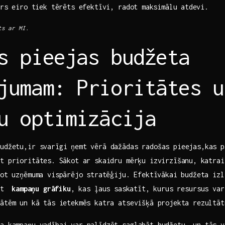
rs⁢ eiro tiek tērēts efektīvi, radot ⁤maksimālu ⁢atdevi.
ts ar MI.
s pieejas budžeta
jumam: Prioritātes un
u optimizācija
budžetu,ir svarīgi ņemt vērā dažādas radošas pieejas,kas p
t prioritātes.⁤ Sākot ar skaidru mērķu izvirzīšanu, ⁤katra
uļot uzņēmuma vispārējo ⁣stratēģiju. Efektīvākai budžeta iz
āt ⁢
kampaņu grāfiku
, kas ļaus saskatīt, kurus resursus var
ātēm un ⁢kā tās ietekmēs katra atsevišķā projekta rezultāt
a kampaņu vadībai var ‍palīdzēt saglabāt budžetu, un tās 