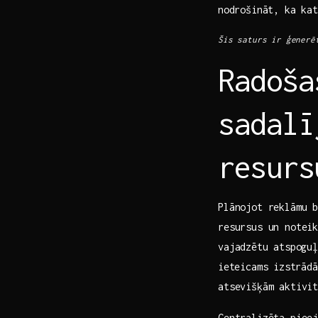
⁤nodrošināt, ka kat
Šis saturs ir ģenerē
Radoša
sadalī
resurs
Plānojot reklāmu 
resursus un noteik
‌vajadzētu⁣ atspog
⁢ieteicams ⁤izstrād
atsevišķām aktivit
Centralizēta pieej