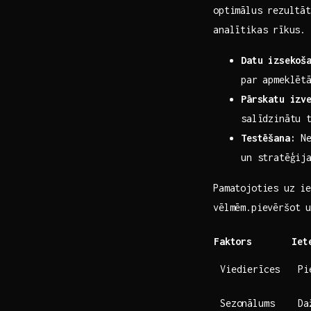
optimālus ⁢rezultā
analītikas⁣ rīkus.
Datu izsekoš
par apmeklēt
Pārskatu izv
salīdzinātu ⁢
Testēšana:
Ne
un stratēģij
Pamatojoties uz ie
‍vēlmēm.pievēršot 
Faktors
Iet
Viedierīces
Pi
Sezonālums
Da