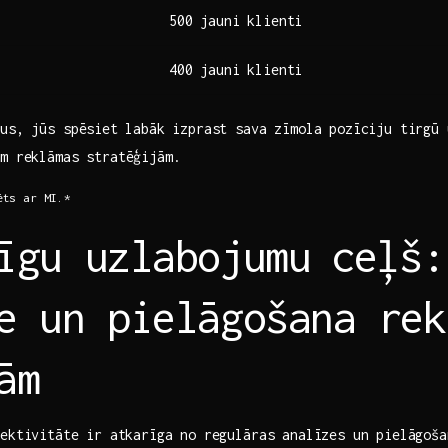
500 jauni‍ klienti
400 jauni klienti
tus, jūs spēsiet⁤ labāk izprast sava zīmola pozīciju tirgū‍
ām reklāmas stratēģijām.
ts ar⁣ MI.*
īgu uzlabojumu⁣ ceļš:
e un pielāgošana rek
ām
fektivitāte ⁣ir atkarīga no regulāras analīzes un pielāgoša