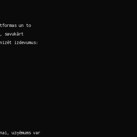
atformas un to
, savukārt
anizēt izdevumus:
nai, uzņēmums ⁣var