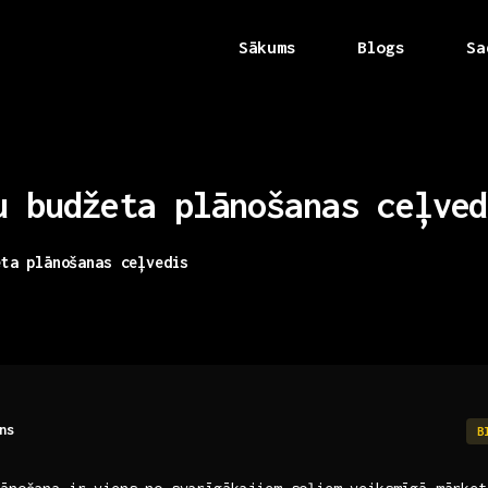
Sākums
Blogs
Sa
u
budžeta
plānošanas
ceļved
eta plānošanas ceļvedis
ns
B