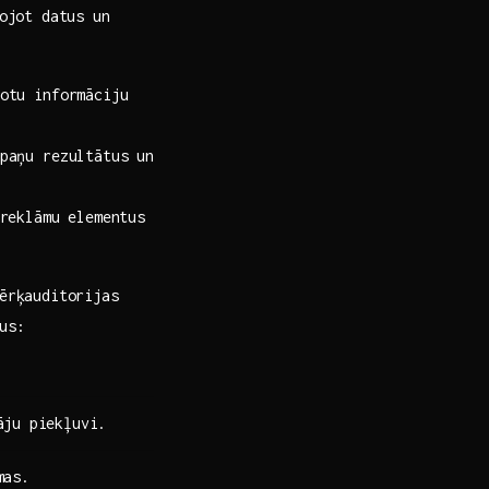
ojot datus ​un
otu informāciju
paņu rezultātus un
 reklāmu elementus
mērķauditorijas
us:
ju⁢ piekļuvi.
mas.