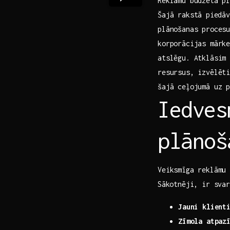
Reklāmu budžeta pl
Šajā rakstā⁣ piedā
plānošanas procesu
korporācijas mārke
atslēgu. Atklāsim 
resursus, izvēlēti
šajā ceļojumā uz p
Iedves
plānoš
Veiksmīga reklāmu 
⁢Sākotnēji, ir sva
Jauni klient
Zīmola atpaz