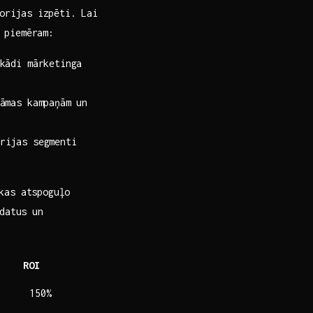
torijas izpēti. Lai
 ⁢piemēram:
kādi mārketinga
āmas ‍kampaņām un
rijas segmenti
 kas atspoguļo
datus un
ROI
150%