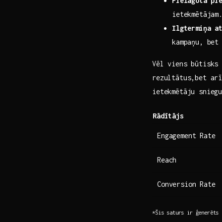
Pielāgota pi
ietekmētājam
Ilgtermiņa at
kampaņu, bet
Vēl ‍viens būtisks
rezultātus,bet‌ ar
ietekmētāju snieg
Rādītājs
Engagement Rate
Reach
Conversion Rate
*Šis saturs‌ ir ‍ģenerēts