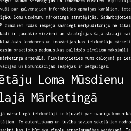
tings: Jaunās Stratēģijas un Tendences
Mūsdienu digitālajā
vuši par ⁤galvenajiem informācijas apmaiņas kanāliem, iet
mīgāku lomu uzņēmumu mārketinga stratēģijās. Sadarbojoties
 zīmoliem rodas iespēja sasniegt‌ mērķauditoriju ne⁤ tikai
,kādi ir jaunākie⁢ virzieni‌ un stratēģijas šajā ⁤strauji ma
aktuālākās tendences un inovācijas,kas ietekmētāju mārketi
niegsim praktiskus ⁢padomus,kas palīdzēs zīmoliem maksimāli 
mārketinga‍ arsenālā. Pievienojieties ​mums ceļojumā pa iet
vācijas un komunikācijas iespējas⁣ ir bezgalīgas.
ētāju Loma Mūsdienu
ālajā Mārketingā
jā ‌mārketingā ietekmētāji ir kļuvuši‌ par ‍svarīgu komunik
tājiem. To autentiskums un⁣ tuvība saviem sekotājiem nodro
​saikni,kas ir būtiska zīmolu atpazīstamības veidošanā.​ Ie