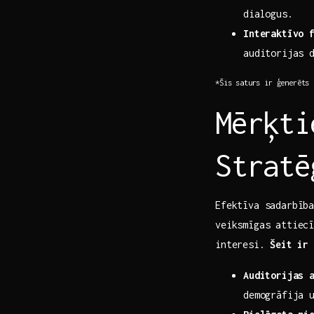
dialogus.
Interaktīvo 
auditorijas d
*Šis saturs ir ģenerēts 
Mērķti
Stratē
Efektīva sadarbība
veiksmīgas attiecī
interesi.⁢
Šeit ir 
Auditorijas ​
demogrāfija 