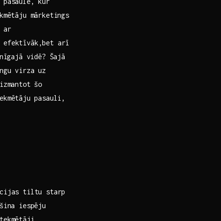
 pasaulē, kur
ekmētāju mārketings
 ar
 efektīvāk,bet arī
inīgajā vidē? Šajā
ngu virza uz
izmantot⁣ šo
ekmētāju ⁢pasauli,
ācijas tiltu starp
šina iespēju
tekmētāji,‌