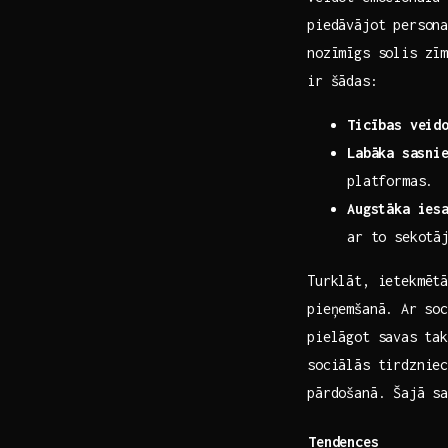
piedāvājot persona
nozīmīgs solis zī
ir šādas:
Ticības veid
Labāka ⁤sasni
platformas.
Augstāka ies
ar to sekotā
Turklāt, ietekmētā
pieņemšanā. ⁤Ar so
pielāgot savas ⁤ta
‍sociālās tirdznie
pārdošanā. Šajā s
Tendences