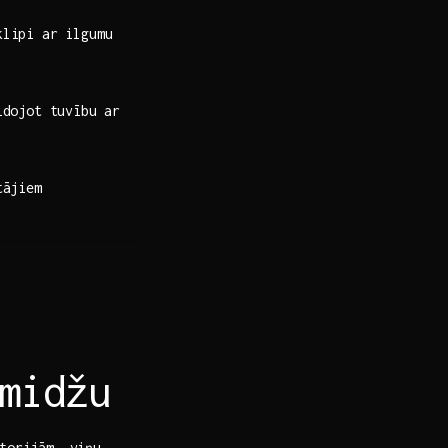
lipi ar ilgumu⁢
eidojot tuvību ar
tājiem
Imidžu
torijām. viņu