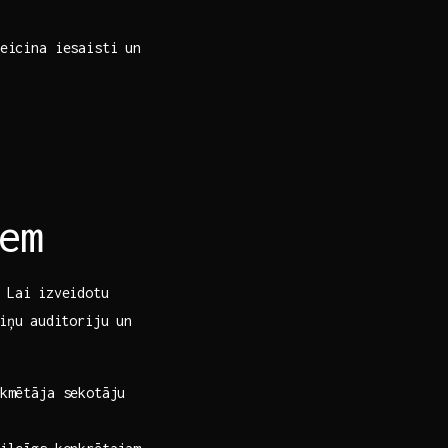
eicina iesaisti un
em
 Lai⁢ izveidotu
iņu⁤ auditoriju un
kmētāja sekotāju