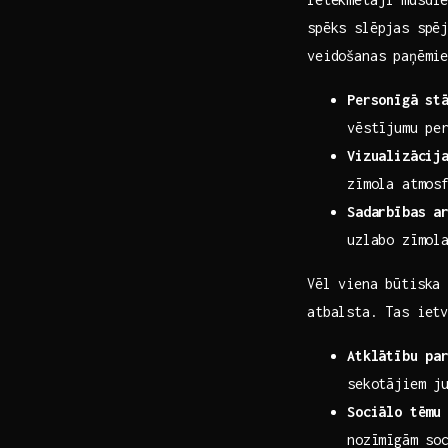
spēks slēpjas spēj
veidošanas paņēmi
Personīgā st
vēstījumu pe
Vizualizācij
zīmola atmos
Sadarbības ar
uzlabo zīmola
Vēl viena būtiska 
atbalsta. Tas iet
Atklātību ⁢pa
sekotājiem ju
Sociālo tēmu⁤
nozīmīgām ⁣so