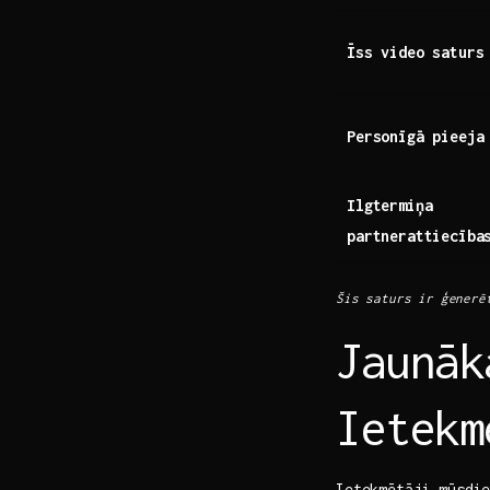
Īss video saturs
Personīgā pieeja
Ilgtermiņa
partnerattiecība
Šis saturs ir ģenerēts
Jaunāk
Ietekm
Ietekmētāji mūsdi