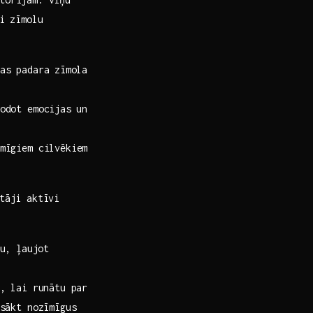
ni zīmolu
s padara⁢ zīmola
odot emocijas ⁣un
mīgiem cilvēkiem
ētāji aktīvi
u, ⁣ļaujot
, lai runātu par
sākt​ nozīmīgus