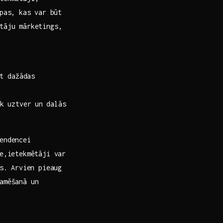
pas, kas var ⁢būt
tāju mārketings,⁢
t dažādas
 uztver ⁢un ⁤dalās
endencei
be,ietekmētāji var
us. Arvien pieaug
amēšanā un ​