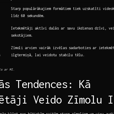
Starp populārākajiem formātiem tiek uzskatīti videok
līdz ​60 sekundēm.
Ietekmētāji ‌aktīvi dalās ​ar savu ikdienas ⁣dzīvi, v
sekotājiem.
Zīmoli ‌arvien⁤ vairāk izvēlas sadarboties ar ietekmē
s
ilgtermiņā, lai veidotu stabilu tēlu.
‌ ar ‍MI.
ās Tendences: Kā
ētāji Veido Zīmolu​ 
enās kļūst par būtiskām saitēm starp zīmoliem un viņu audi