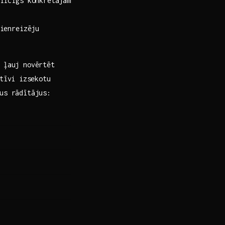
ilcīgs konkrētajam
vienreizēju
i ļauj novērtēt
tīvi⁤ izsekotu
us rādītājus: