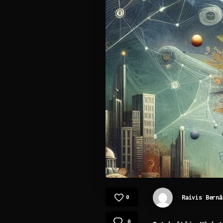
Raivis Bernā
0
0