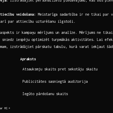
eeja:
‌Izstrādājiet personalizētu piedāvājumu, kas būs piev
.
tiecību ​veidošana:
Meistarīga ⁤sadarbība ‌ir ne tikai ​par 
 arī par attiecību uzturēšanu ilgstoši.
 aspekts ir kampaņu mērījums​ un analīze. Mērījums ne tika
ī sniedz iespēju⁤ optimizēt turpmākās aktivitātes. Lai efek
umam, izstrādājiet pārskatu tabulu, kurā varat iekļaut šād
Apraksts
Atsauksmju skaits pret‌ sekotāju ⁢skaitu
Publicitātes⁢ sasniegtā auditorija
Iegūto pārdošanu ‌skaits
 ar MI.*