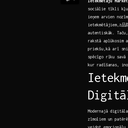
Ietekmētāju Mārke
sociālie tīkli kļu
⁢ieņem arvien nozī
ietekmētājiem,z品牌
​autentiskāk. Taču
rakstā aplūkosim 
priekšu,kā‌ arī ‌s
spēcīgo rīku savā 
kur radīšanas, ino
Ietekm
⁢Digit
Modernajā digitāla
zīmoliem un patērē
veidot emocionālu 