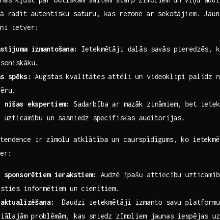
ā ⁣radīt autentisku saturu, kas⁢ rezonē ar sekotājiem. Jau
eni ietver:
āstījuma izmantošana:
Ietekmētāji dalās savās pieredzēs, ka
rsoniskāku.
as spēks:
‍Augstas kvalitātes attēli un videoklipi palīdz n
fēru.
 ‍nišas ‍ekspertiem:
Sadarbība ar mazāk zināmiem, bet‍ ietek
 ⁢uzticamību un sasniedz ⁤specifiskas ​auditorijas.
​tendence ir zīmolu atklātība un caurspīdīgums, ⁢ko ietekm
ver:
r sponsorētiem ierakstiem:
Audzē​ īpašu attiecību uzticamīb
sties​ informētiem ⁣un cienītiem.
 aktualizēšana:
​ Daudzi ietekmētāji izmanto savu platformu
ciālajām problēmām, kas sniedz zīmoliem​ jaunas iespējas uz