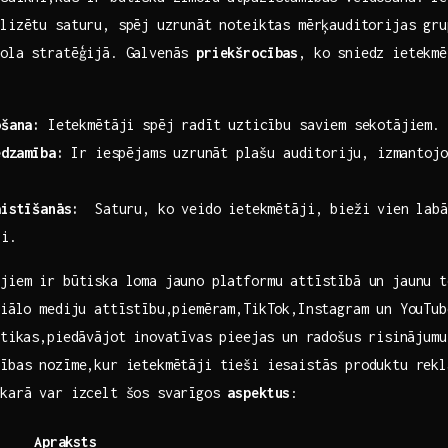
lizētu saturu, spēj⁣ uzrunāt noteiktas mērķauditorijas gru
mola ​stratēģijā. Galvenās
priekšrocības
, ko ‌sniedz ietekmē
ošana:
Ietekmētāji spēj radīt uzticību saviem sekotājiem.
edzamība:
Ir iespējams uzrunāt ⁤plašu auditoriju, izmantojo
aistīšanās:
​ Saturu, ko veido ietekmētāji, bieži vien⁢ labāk
ji.
jiem ir būtiska loma jauno platformu attīstībā un jaunu ‌t
ciālo mediju ​attīstību,piemēram,TikTok,Instagram un YouTu
ktikas,piedāvājot inovatīvas ⁣pieejas un radošus risinājum
cības nozīme,kur ietekmētāji tieši iesaistās produktu rekl
akarā var ​izcelt šos svarīgos
aspektus
:
Apraksts