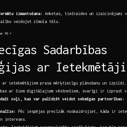
formātu izmantošana:
Anketas, ​tiešraides un izaicinājumi v
alību ⁤veidojot zīmola tēlu.
‍ar MI.*
ecīgas Sadarbības
ģijas ar Ietekmētāji
 ar‍ ietekmētājiem prasa mērķtiecīgu plānošanu un izpildi.
bas ar šiem digitālajiem vēstnešiem, svarīgi ir izprast⁣ v
daži soļi, kas var‍ palīdzēt⁤ veidot sekmīgas partnerības:
analīze:
Pēc iespējas precīzāk noskaidrojiet, kāda ir iete
un intereses.