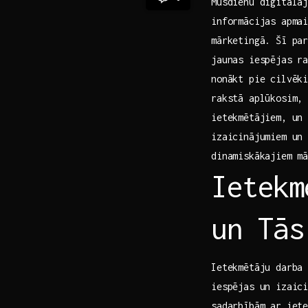
Mūsdienu digitālaj
‌informācijas apma
mārketingā. Šī par
jaunas iespējas ra
nonākt pie cilvēki
rakstā aplūkosim, 
ietekmētājiem, un 
izaicinājumiem un
‌dinamiskākajiem m
Ietekm
un Tās
Ietekmētāju darba 
iespējas un izaici
sadarbībām ar iet