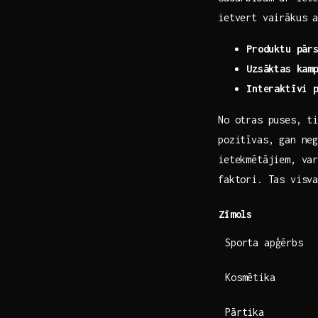
ietvert vairākus 
Produktu pār
Uzsāktas kam
Interaktīvi 
No otras puses, t
pozitīvas, gan neg
ietekmētājiem, va
faktori. Tas visv
Zīmols
Sporta apģērbs
Kosmētika
Pārtika