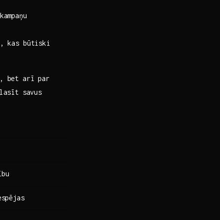
kampaņu
, kas būtiski
u, bet arī par
tlasīt savus
ību
espējas