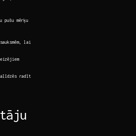
bu pušu mērķu
tsauksmēm, lai
eizējiem
alīdzēs radīt
tāju