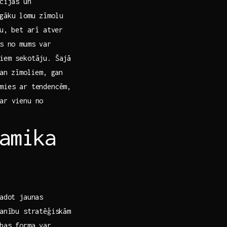
ācijas un
īgāku lomu zīmolu
ju, bet arī atver
s no mums ‌var
šiem sekotāju. Šajā
an ⁣zīmoliem, gan
imies ar tendencēm,
ar vienu no
amika
radot jaunas
manību stratēģiskām
bas forma var