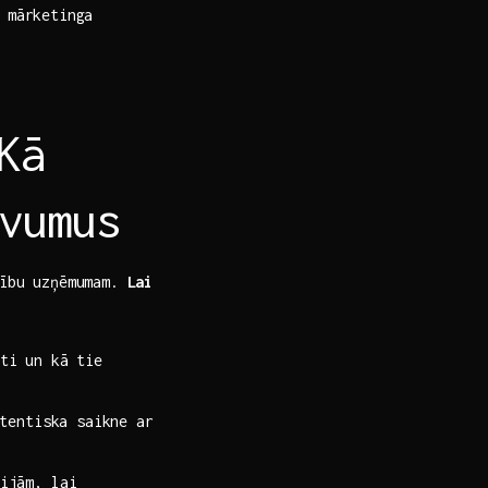
 mārketinga
Kā
vumus
rtību uzņēmumam.
Lai
ti un kā tie
entiska‍ saikne‌ ar
ijām, lai