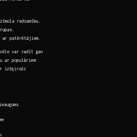
zīmola redzamību.
rupas.
 ar patērētājiem.
vēle var radīt gan
bu ar populāriem
r izšķiroši
ieaugums
me
u