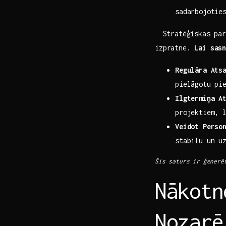
sadarbojoties
⁣ ‍ Stratēģiskas ​
izpratne.
Lai sasn
Regulāra Ats
pielāgotu pie
Ilgtermiņa A
projektiem, 
Veidot Perso
stabilu un u
Šis saturs ir ģenerē
Nākotn
Nozarē