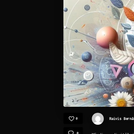
Raivis Bernā
0
0