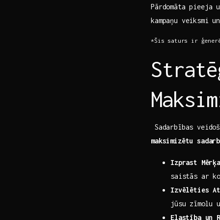
Pārdomāta pieeja u
kampaņu veiksmi‌ u
*Šis saturs ir ģener
Stratē
Maksim
‍ Sadarbības veido
maksimizētu​ sadar
Izprast Mērķ
saistās ar k
Izvēlēties A
jūsu zīmolu 
Elastība‌ un 