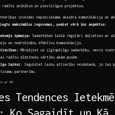
 radītu unikālus un‍ pievilcīgus projektus.
partnerības izveidei nepieciešama​ skaidra komunikācija un a
iegtu maksimālus ieguvumus,⁤ ņemiet vērā šos aspektus:
auksmju Apmaiņa:
Sadarbības laikā regulāri ‌dalieties⁤ ar a
eju un⁤ nodrošinātu ​efektīvu komunikāciju.
ttiecības:
Mērķējiet uz ilgtspējīgu sadarbību, nevis vienr
lai radītu dīdzinošu vērtību abām pusēm.
nīgu Saikni:
Ieguldiet laiku attiecību veidošanā, jo tas p
zticamu partnerību.
ts ar MI.
es Tendences Ietekmē
: Ko Sagaidīt un Kā