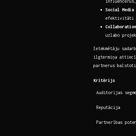
influencerus,
Social Media
efektivitāti
Collaboratio
uzlabo proje
Ietekmētāju sadarb
ilgtermiņa attiecī
partnerus ‌balstot
Kritērijs
Auditorijas segm
Reputācija
Partnerības pote