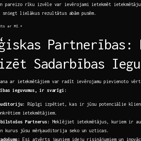
n pareizo rīku izvēle var ievērojami​ ietekmēt ietekmētāju
n‌ sniegt lielākus rezultātus abām pusēm.
ēts ar MI.*
ģiskas ⁣Partnerības: ‍
izēt Sadarbības Iegu
šana ar ietekmētājiem ‌var radīt ievērojamu pievienoto vē
bības⁤ ieguvumus, ir svarīgi:
auditoriju:
Rūpīgi izpētiet, kas ir jūsu potenciālie klien
onkrētiem ietekmētājiem.
tbilstošos Partnerus:
Meklējiet⁣ ietekmētājus, kuriem ir⁣ aut
un kurus jūsu mērķauditorija seko un uzticas.
Radošums:
Esi atvērts jauniem ideju risinājumiem un inovāc