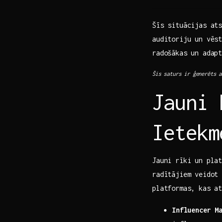
Šīs situācijas ats
‌auditoriju un vēs
radošākas un adap
Šis saturs ir ģenerēts a
Jauni 
Ietekm
Jauni rīki un‌ pla
radītājiem veidot
platformas, kas a
Influencer M