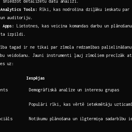
 sniedzot detalizētu⁢ datu analīzi.
 Analytics Tools:
Rīki, kas nodrošina dziļāku ieskatu par 
 un auditoriju.
n Apps:
Lietotnes, kas veicina komandas darbu ‍un plānošanu
kta izpildi.
ība tagad ir ne tikai par zīmola ⁢redzamības palielināšan
bu veidošanu. ⁣Jauni ⁤instrumenti ļauj zīmoliem precīzāk a
ies uz:
Iespējas
ents
Demogrāfiskā analīze un‌ interesu grupas
Populāri rīki, kas vērtē ietekmētāju uzticam
nciāls
Notikumu plānošana un ilgtermiņa ​sadarbību⁤ i