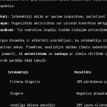
aspektus:
skati:
Ietekmētāji dalās ar saviem iespaidiem, palielinot 
paņas:
Organizētās aktivitātes var uzrunāt konkrētas mērķg
pasākumi:
Tie nodrošina iespēju tiešām tiešajām attiecībām
irgus dinamika ir atkārtoti pierādījusi, ka ietekmētāju iz
atīvas sekas. Piemēram, analizējot dažādu‍ zīmolu sadarbī
r pamanīt, kā
autentiskums
un
saskaņa
ar⁤ zīmola vērtībām i
airāk parādās šādā tabulā:
Ietekmētājs
Rezultāts
Fitnesa blogeris
30% pārdošanas p
Vlogere
Negatīva atsauks
veselīga ēdiena sekotājs
20% jaunu klient