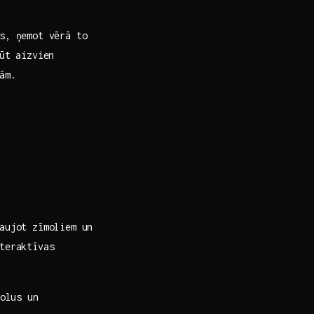
us, ņemot vērā to
t⁢ aizvien ​
ām.
ļaujot zīmoliem un
teraktīvas
olus un