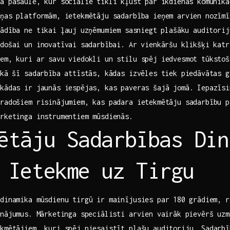
ā pasaulē, kur sociālie tīkli⁢ kļūst‌ par ikdienas komunik
iņas platformām, ietekmētāju sadarbība ieņem arvien nozīm
ādība ne tikai ļauj ⁣uzņēmumiem ⁢sasniegt plašāku ​auditori
došai un inovatīvai ⁢sadarbībai. Ar vienkāršu klikšķi katr
em, kuri ar savu viedokli un stilu spēj iedvesmot ‌tūksto
⁣kā šī sadarbība attīstās, kādas izvēles tiek piedāvātas g
kādas ir jaunās iespējas, kas ​paveras šajā jomā.‌ Iepazīs
 radošiem risinājumiem, kas padara ietekmētāju sadarbību p
ārketinga instrumentiem mūsdienās.
ētāju Sadarbības Din
 Ietekme uz Tirgu
dinamika mūsdienu ‌tirgū ir mainījusies par⁣ 180 grādiem, ‌
nājumus.⁢ Mārketinga speciālisti arvien vairāk pievērš uz
ekmētājiem, kuri spēj piesaistīt plašu auditoriju. Sadarbī