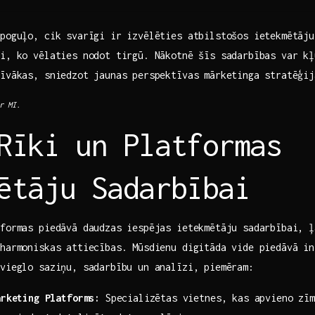
poguļo, cik svarīgi ir izvēlēties‍ atbilstošos ietekmētāj
ti, ko vēlaties nodot tirgū. Nākotnē šīs sadarbības var kļū
tīvākas, sniedzot jaunas perspektīvas mārketinga stratēģij
r MI.
Rīki un ‍Platformas
ētāju Sadarbībai
tformas piedāvā daudzas iespējas ietekmētāju sadarbībai, 
 harmoniskas attiecības. Mūsdienu digitāda vide piedāvā in
tvieglo saziņu, sadarbību un analīzi, piemēram:
arketing Platforms:
Specializētas‍ vietnes, kas apvieno zīm