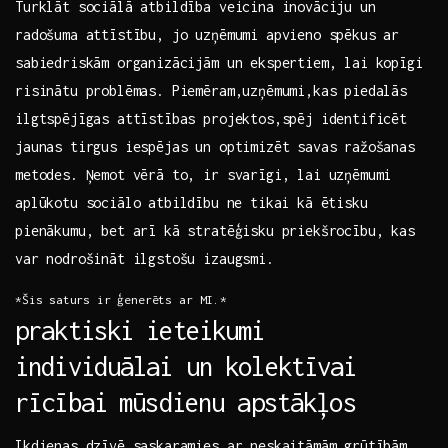
Turklāt sociālā atbildība veicina inovāciju un
radošuma attīstību, jo uzņēmumi apvieno spēkus ar
sabiedriskām organizācijām un ekspertiem, lai‍ kopīgi⁤
risinātu problēmas. Piemēram,uzņēmumi,kas piedalās
ilgtspējīgas attīstības projektos,spēj identificēt ​
jaunas tirgus iespējas un optimizēt savas ražošanas
metodes. Ņemot‍ vērā to, ir svarīgi, lai uzņēmumi
aplūkotu sociālo atbildību⁣ ne tikai kā ētisku
pienākumu, bet arī kā stratēģisku priekšrocību, kas
var nodrošināt ilgstošu izaugsmi.
*Šis ⁤saturs ir ģenerēts ar MI.*
praktiski ieteikumi
individuālai‍ un‌ kolektīvai
rīcībai⁤ mūsdienu apstākļos
Ikdienas dzīvē saskaramies ar neskaitāmām grūtībām,