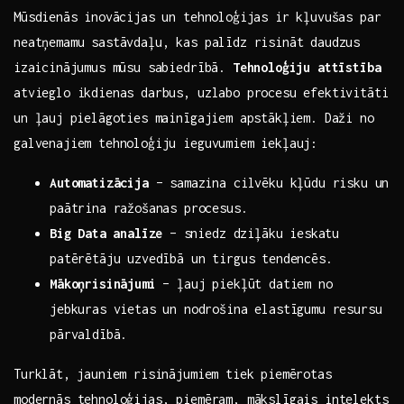
Mūsdienās⁤ inovācijas un tehnoloģijas ir kļuvušas par
neatņemamu sastāvdaļu, kas palīdz risināt daudzus
⁢izaicinājumus mūsu sabiedrībā.
Tehnoloģiju attīstība
atvieglo ikdienas ​darbus, uzlabo procesu efektivitāti
un ļauj ⁣pielāgoties‍ mainīgajiem apstākļiem. Daži no
galvenajiem ​tehnoloģiju ieguvumiem iekļauj:
Automatizācija
– ​samazina cilvēku kļūdu risku un
paātrina ražošanas procesus.
Big⁢ Data analīze
–⁤ sniedz dziļāku ieskatu
patērētāju uzvedībā un tirgus tendencēs.
Mākoņrisinājumi
– ļauj ‌piekļūt datiem no
‍jebkuras vietas un nodrošina elastīgumu resursu
pārvaldībā.
Turklāt,⁤ jauniem risinājumiem tiek piemērotas
modernās tehnoloģijas,​ piemēram, ​mākslīgais intelekts