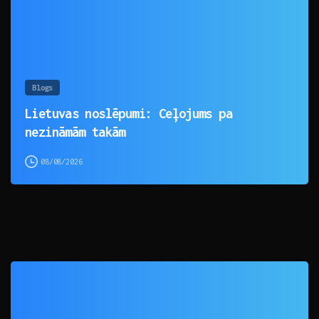
Blogs
Lietuvas noslēpumi: Ceļojums pa
nezināmām takām
08/08/2026
0