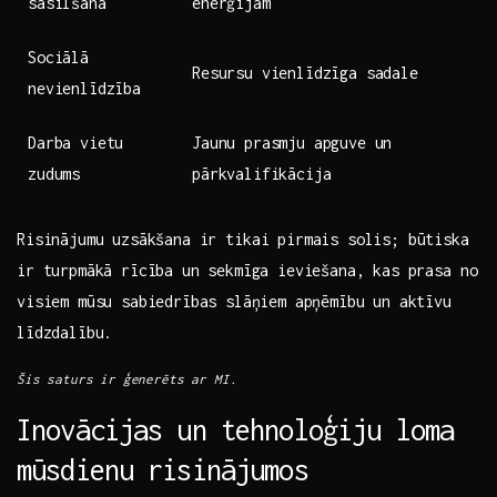
sasilšana
enerģijām
Sociālā
Resursu vienlīdzīga sadale
nevienlīdzība
Darba vietu
Jaunu prasmju apguve un⁤
zudums
pārkvalifikācija
Risinājumu uzsākšana ir tikai pirmais solis;‍ būtiska
ir turpmākā rīcība un ⁤sekmīga ieviešana, ‍kas prasa no
visiem mūsu sabiedrības⁤ slāņiem apņēmību un aktīvu
līdzdalību.
Šis saturs ir​ ģenerēts ar MI.
Inovācijas un tehnoloģiju loma
mūsdienu risinājumos