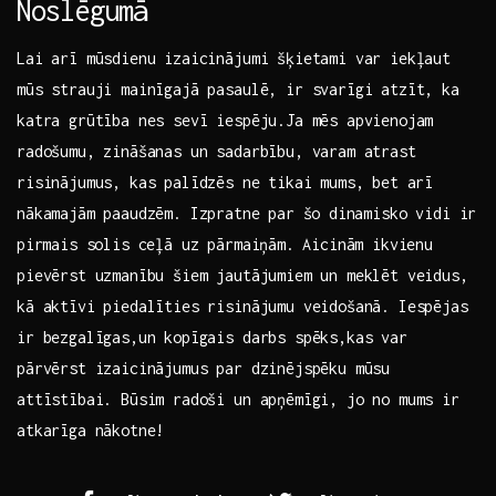
Noslēgumā
Lai arī mūsdienu ‌izaicinājumi šķietami var iekļaut
mūs ‌strauji mainīgajā pasaulē, ir svarīgi atzīt, ka
katra grūtība nes sevī iespēju.Ja‌ mēs apvienojam
radošumu, zināšanas un sadarbību, varam atrast
risinājumus, kas palīdzēs ne⁢ tikai mums,‌ bet arī
nākamajām paaudzēm. Izpratne⁤ par šo ⁣dinamisko vidi ir
⁤pirmais solis ceļā uz pārmaiņām.⁢ Aicinām‍ ikvienu
pievērst uzmanību šiem jautājumiem un meklēt veidus,
kā aktīvi piedalīties risinājumu veidošanā. Iespējas
ir bezgalīgas,un kopīgais darbs spēks,kas var
pārvērst izaicinājumus par dzinējspēku mūsu
attīstībai.‌ Būsim radoši un apņēmīgi, jo no mums ir
atkarīga nākotne!