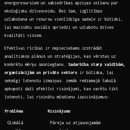
energoresursiem ⁣un sabiedrības apziņas celšanu ‍par
ekoloģisku dzīvesveidu. Bez ​tam, izglītības
uzlabošana un resursu vienlīdzīga sadale ir būtiski,
lai mazinātu sociālo ​spriedzi un uzlabotu dzīves
kvalitāti visiem.
Efektīvai rīcībai ir nepieciešams izstrādāt‌
analītiskos plānus un stratēģijas, kas vērstas uz
konkrētu mērķu sasniegšanu.
Sadarbība starp valdībām,
organizācijām un privāto sektoru
ir būtiska, lai
sekmīgi īstenotu ‌izmaiņas. zemāk redzamajā tabulā
apkopoti daži⁤ efektīvi ⁣risinājumi, kas varētu tikt
īstenoti, lai risinātu mūsdienu ⁢izaicinājumus:
Problēma
Risinājums
Globālā‍
Pāreja uz atjaunojamām