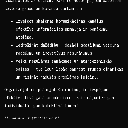
sadarboties ar citiem. Daži no noderīgajiem padomiem
sektoru grupu un‌ komandu darbam ir:
Izveidot skaidras komunikācijas kanālus
–
efektīva informācijas apmaiņa ir panākumu
atslēga.
Iedrošināt dažādību
– dažādi skatījumi veicina
radošumu un inovatīvus risinājumus.
Veikt regulāras sanāksmes un atgriezeniskās
saites
-⁢ tie ļauj ‌labāk saprast grupas dinamikas
un risināt⁤ radušās problēmas laicīgi.
Organizējot un plānojot šo rīcību,⁤ ir iespējams
efektīvi tikt galā ar mūsdienu izaicinājumiem gan
individuālā, gan kolektīvā līmenī.
Šis saturs ir ģenerēts ar MI.