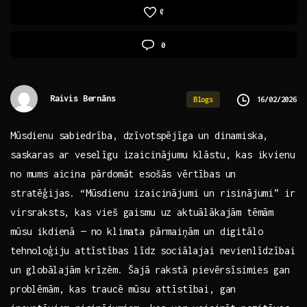
0
0
Raivis Bernāns
16/02/2026
Blogs
Mūsdienu sabiedrība, dzīvotspējīga un dinamiska,‍
saskaras ar veselīgu izaicinājumu klāstu, kas ikvienu
no mums ​aicina pārdomāt esošās vērtības un
stratēģijas. “Mūsdienu izaicinājumi un risinājumi”‍ ir
virsraksts, kas vieš gaismu uz aktuālākajām tēmām
mūsu ‌ikdienā — no klimata pārmaiņām un digitālo
tehnoloģiju ⁤attīstības līdz sociālajai nevienlīdzībai
⁣un⁢ globālajām krīzēm. Šajā rakstā ​pievērsīsimies gan
problēmām, kas traucē mūsu attīstībai, ​gan