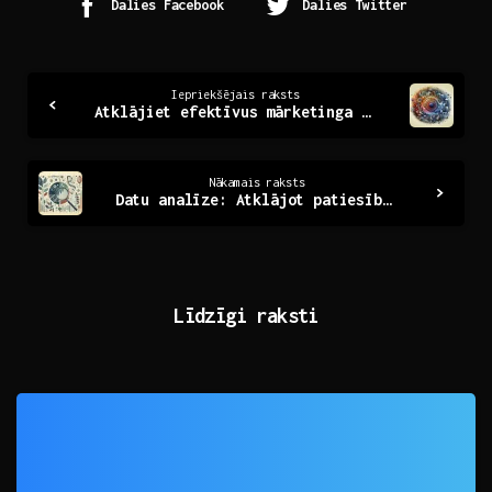
Dalies Facebook
Dalies Twitter
Continue
Iepriekšējais raksts
Atklājiet efektīvus mārketinga stratēģijas noslēpumus
Reading
Nākamais raksts
Datu analīze: Atklājot patiesību skaitļos un tendencēs
Līdzīgi raksti
0