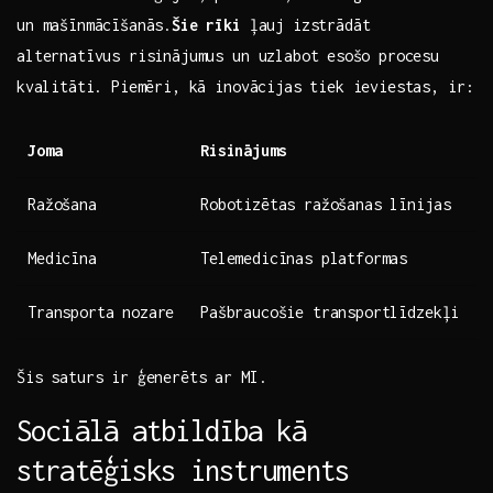
un mašīnmācīšanās.
Šie rīki
ļauj izstrādāt
alternatīvus​ risinājumus un uzlabot ⁤esošo procesu
⁣kvalitāti. Piemēri, ​kā​ inovācijas tiek ieviestas, ir:
Joma
Risinājums
Ražošana
Robotizētas ražošanas līnijas
Medicīna
Telemedicīnas platformas
Transporta nozare
Pašbraucošie transportlīdzekļi
Šis saturs ir ģenerēts ar MI.
Sociālā atbildība kā
stratēģisks instruments