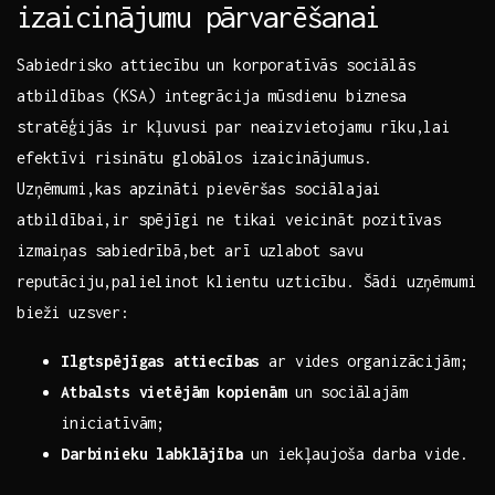
izaicinājumu pārvarēšanai
Sabiedrisko ​attiecību un korporatīvās sociālās
atbildības (KSA) integrācija mūsdienu biznesa
stratēģijās ‌ir kļuvusi par neaizvietojamu rīku,lai
efektīvi risinātu globālos​ izaicinājumus.​
Uzņēmumi,kas apzināti pievēršas sociālajai
‌atbildībai,ir spējīgi ne ⁢tikai veicināt pozitīvas‍
izmaiņas sabiedrībā,bet arī uzlabot savu
reputāciju,palielinot klientu uzticību. Šādi uzņēmumi
bieži uzsver:
Ilgtspējīgas attiecības
ar‌ vides organizācijām;
Atbalsts vietējām kopienām
un sociālajām
iniciatīvām;
Darbinieku labklājība
un iekļaujoša darba vide.