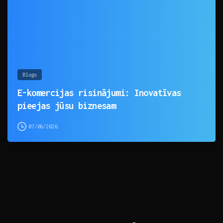
Blogs
E-komercijas risinājumi: Inovatīvas
pieejas jūsu biznesam
07/08/2026