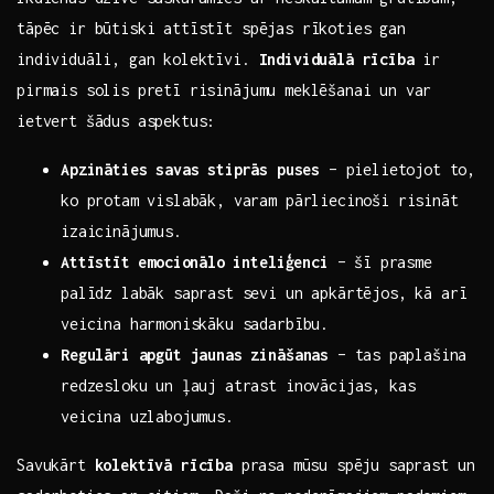
tāpēc ir būtiski attīstīt spējas rīkoties‌ gan
individuāli, gan kolektīvi.
Individuālā rīcība
ir
pirmais solis pretī​ risinājumu meklēšanai un​ var
ietvert šādus aspektus:
Apzināties ‍savas stiprās⁤ puses
– pielietojot to,
ko protam vislabāk, varam pārliecinoši risināt
izaicinājumus.
Attīstīt⁣ emocionālo⁤ inteliģenci
– šī prasme
palīdz labāk saprast sevi un apkārtējos, kā arī
veicina harmoniskāku ‌sadarbību.
Regulāri apgūt jaunas zināšanas
– tas ⁣paplašina
redzesloku un ļauj atrast inovācijas, kas
veicina ‌uzlabojumus.
Savukārt
kolektīvā rīcība
⁤prasa mūsu spēju saprast un