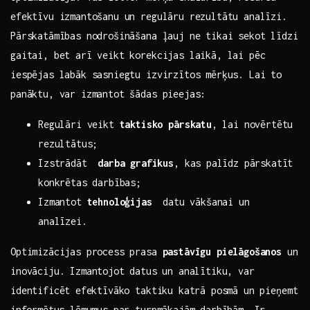
efektīvu izmantošanu un regulāru rezultātu analīzi.
Pārskatāmības nodrošināšana ļauj ne ‌tikai sekot‌ līdzi
gaitai, ‍bet arī veikt korekcijas laikā, lai pēc
iespējas labāk sasniegtu izvirzītos mērķus. Lai ​to
panāktu, var​ izmantot šādas​ pieejas: ‍ ‍
Regulāri veikt
taktisko pārskatu
, ⁣lai novērtētu
rezultātus;
Izstrādāt ​
darba grafikus
, kas⁢ palīdz pārskatīt
konkrētas darbības;
Izmantot
tehnoloģijas
⁤ datu vākšanai un
analīzei.
Optimizācijas‌ process prasa
pastāvīgu​ pielāgošanos
un
inovāciju. ‍Izmantojot ⁣datus un analītiku, var
identificēt⁣ efektīvāko‌ taktiku katrā posmā un pieņemt
⁢informētus‍ lēmumus par turpmākajām darbībām. Ir ​