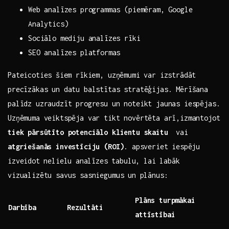
Web analīzes‌ programmas‍ (piemēram, Google
Analytics)
Sociālo mediju analīzes rīki
SEO analīzes​ platformas
Pateicoties ⁢šiem ‌rīkiem, uzņēmumi var izstrādāt
precīzākas un datu balstītas stratēģijas. Mērīšana
palīdz uzraudzīt‌ progresu un noteikt jaunas iespējas.
Uzņēmuma‌ veiktspēja var tikt novērtēta arī,izmantojot
tiek pārsūtīto potenciālo klientu skaitu
⁢ vai
atgriešanās investīciju (ROI)
. ⁤apsveriet ‌iespēju‌
izveidot⁢ nelielu ⁢analīzes ⁢tabulu, lai labāk
vizualizētu savus​ sasniegumus ⁣un plānus:
Plāns ‌turpmākai
Darbība
Rezultāti
attīstībai