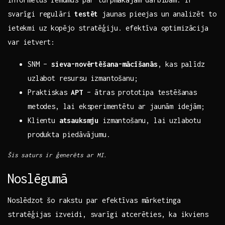
svarīgi regulāri
testēt
jaunas pieejas un ⁤analizēt‍ to
ietekmi uz‍ kopējo ‌stratēģiju. efektīva optimizācija
var‍ ietvert: ⁢‌
SNM –
sieva-novērtēšana-mācīšanās
, kas⁣ palīdz
uzlabot resursu‌ izmantošanu;
Praktiskas
APT
– ‍ātras⁤ prototipa testēšanas
metodes, lai eksperimentētu ar jaunām idejām;
Klientu
atsauksmju
izmantošanu, lai uzlabotu
produkta⁣ piedāvājumu.
Šis saturs ir ģenerēts⁣ ar MI.
Noslēgumā
Noslēdzot šo rakstu par efektīvas‍ mārketinga
stratēģijas‌ izveidi, svarīgi atcerēties, ka⁤ ikviens⁤