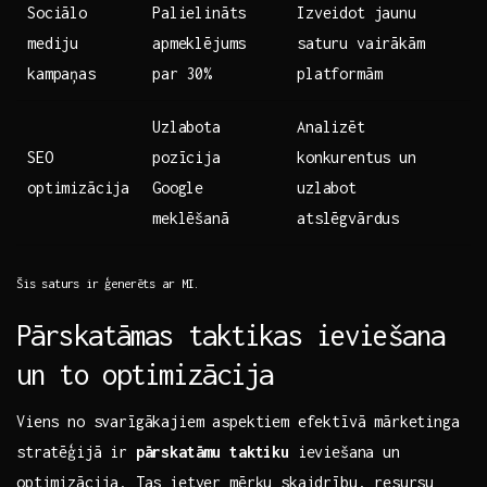
Sociālo
Palielināts
Izveidot jaunu
mediju
apmeklējums
saturu vairākām
kampaņas
⁢par 30%
platformām
Uzlabota ​
Analizēt
SEO⁣
pozīcija
konkurentus ‌un
optimizācija
Google
uzlabot ​
meklēšanā
atslēgvārdus
Šis ⁣saturs⁢ ir ģenerēts ar MI.
Pārskatāmas taktikas ieviešana
un ​to optimizācija
Viens no svarīgākajiem‌ aspektiem efektīvā mārketinga
stratēģijā ir
pārskatāmu‌ taktiku
ieviešana un
optimizācija. Tas ietver mērķu skaidrību, resursu