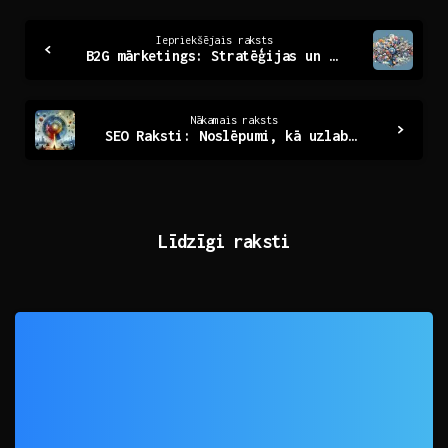
Continue
Iepriekšējais raksts
B2G mārketings: Stratēģijas un iespējas valsts sektorā
Reading
Nākamais raksts
SEO Raksti: Noslēpumi, kā uzlabot jūsu vietnes redzamību
Līdzīgi raksti
0