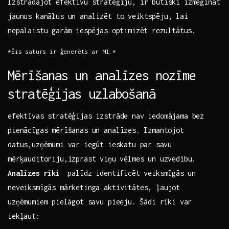
Izstrādājot efektīvu​ stratēģiju,‍ ir būtiski izmēģināt
jaunus kanālus un analizēt to veiktspēju, lai
nepalaistu⁣ garām iespējas optimizēt ⁣rezultātus.
*Šis ‌saturs ir ģenerēts ‌ar MI.*
Mērīšanas​ un analīzes nozīme
stratēģijas uzlabošanā
efektīvas stratēģijas izstrāde nav‌ iedomājama‍ bez
‌pienācīgas mērīšanas un analīzes.⁢ Izmantojot
datus,uzņēmumi var iegūt ⁣ieskatu par⁤ savu
mērķauditoriju,izprast viņu⁣ vēlmes un uzvedību.
Analīzes rīki
⁣ palīdz identificēt veiksmīgās ⁤un
neveiksmīgās​ mārketinga aktivitātes, ‌ļaujot
uzņēmumiem ⁢pielāgot savu pieeju.⁤ Šādi rīki var
iekļaut: