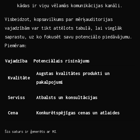
⁣kādas ⁢ir ⁤viņu vēlamās‌ komunikācijas kanāli.
Visbeidzot, kopsavilkums par ‍mērķauditorijas
vajadzībām ⁤var⁣ tikt attēlots ⁢tabulā, ‍lai ⁣vieglāk‍
saprastu, uz ko fokusēt savu potenciālo⁢ piedāvājumu.
Piemēram:
Vajadzība
Potenciālais risinājums
Augstas kvalitātes⁢ produkti un
Kvalitāte
pakalpojumi
Serviss
Atbalsts un konsultācijas
Cena
Konkurētspējīgas cenas ⁤un‍ atlaides
Šis saturs ir ģenerēts‍ ar ⁣MI.