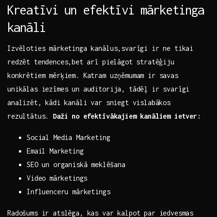
Kreatīvi⁤ un efektīvi ‍mārketinga
kanāli
Izvēloties mārketinga kanālus,svarīgi ir ne‌ tikai
redzēt tendences,bet⁣ arī pielāgot stratēģiju⁤
konkrētiem mērķiem. Katram​ uzņēmumam ir savas ​
unikālas iezīmes un auditorija, tādēļ ir svarīgi
analizēt, kādi ⁣kanāli var sniegt vislabākos
rezultātus.
Daži no efektīvākajiem kanāliem‌ ietver:
Social ‌Media ‌Marketing
Email Marketing
SEO un organiskā meklēšana
Video ⁢mārketings
Influenceru mārketings
Radošums ir atslēga, kas​ var kalpot ‌par iedvesmas