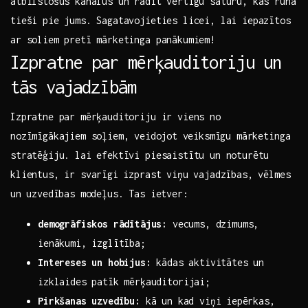
atbilstošus kanālus un radīt‌ vērtīgu saturu, kas runā‍
tieši‌ pie jums. Sagatavojieties licei, lai iepazītos
ar soliem pretī​ mārketinga panākumiem!
Izpratne​ par mērķauditoriju un
tās⁢ vajadzībām
Izpratne par‌ mērķauditoriju ir viens no
nozīmīgākajiem soļiem,⁣ veidojot ⁣veiksmīgu‍ mārketinga
stratēģiju. lai efektīvi piesaistītu un noturētu
klientus, ir svarīgi ⁢izprast viņu vajadzības, vēlmes
⁤un​ uzvedības modeļus. Tas ietver:
demogrāfiskos ​rādītājus:
⁣vecums, dzimums,
‌ienākumi, izglītība;
Intereses un hobijus:
kādas⁣ aktivitātes ⁣un
izklaides patīk mērķauditorijai;
Pirkšanas uzvedību:
kā ​un⁣ kad​ viņi ⁢iepērkas,