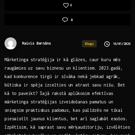
0
0
Raivis Bernāns
16/01/2026
Blogs
Mārketinga ‌stratēģija ir kā ‍glāzes, ​caur kuru mēs
raugāmies uz ⁤savu ‌biznesu un klientiem. ‌2023.gadā,
kad konkurence tirgū ir sīvāka nekā jebkad agrāk,
būtiska ‌ir spēja izcelties⁢ un atrast ‍savu nišu. Bet
‌kā to ⁤paveikt? Šajā rakstā⁤ aplūkosim efektīvas
mārketinga stratēģijas ‍izveidošanas pamatus un
sniegsim praktiskus padomus, kas ​palīdzēs ne ‌tikai
‍piesaistīt jaunus klientus, bet arī saglabāt esošos.
‌Izpētīsim, kā saprast savu‌ mērķauditoriju, izvēlēties