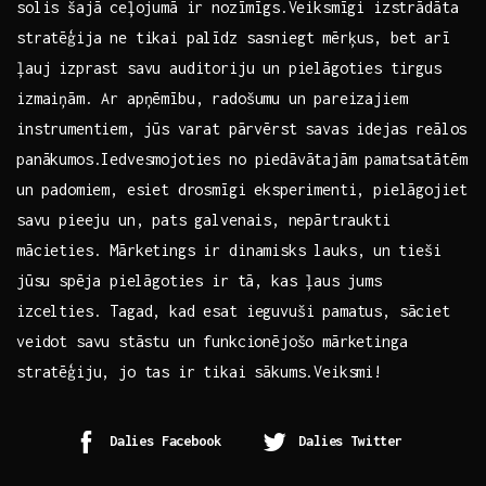
solis šajā ⁣ceļojumā ‍ir⁤ nozīmīgs.Veiksmīgi izstrādāta
stratēģija ne‍ tikai ‌palīdz sasniegt mērķus, bet arī⁣
ļauj izprast savu auditoriju un⁢ pielāgoties‌ tirgus
izmaiņām. ‍Ar apņēmību, radošumu⁣ un pareizajiem
instrumentiem,⁤ jūs⁤ varat pārvērst savas‌ idejas reālos
panākumos.Iedvesmojoties no piedāvātajām ⁢pamatsatātēm
un⁢ padomiem, esiet drosmīgi eksperimenti,‌ pielāgojiet
⁢savu pieeju‌ un, pats galvenais,⁣ nepārtraukti ​
mācieties. Mārketings ir‌ dinamisks lauks,⁣ un⁢ tieši
⁣jūsu⁣ spēja pielāgoties ir tā, kas ļaus​ jums
izcelties. Tagad, kad esat ieguvuši pamatus, sāciet⁢
veidot savu ⁣stāstu un funkcionējošo mārketinga
stratēģiju, ​jo ‍tas ⁣ir tikai sākums.Veiksmi!
Dalies Facebook
Dalies Twitter