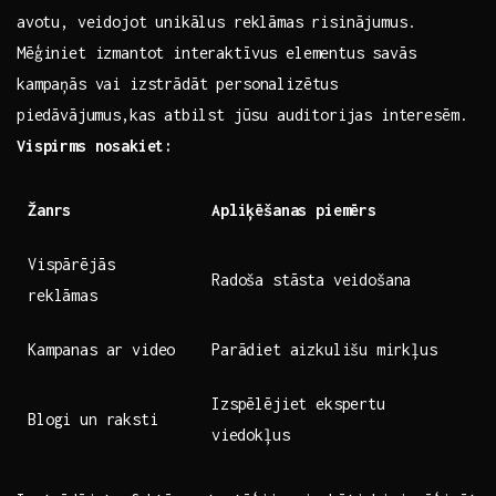
⁢avotu, veidojot unikālus reklāmas risinājumus.
Mēģiniet izmantot interaktīvus elementus ⁢savās
kampaņās vai​ izstrādāt personalizētus
⁢piedāvājumus,kas ​atbilst ⁤jūsu auditorijas‌ interesēm.
Vispirms nosakiet:
Žanrs
Apliķēšanas piemērs
Vispārējās
Radoša‍ stāsta‍ veidošana
reklāmas
Kampanas ar‌ video
Parādiet aizkulišu ⁢mirkļus
Izspēlējiet ekspertu
Blogi un raksti
⁣viedokļus