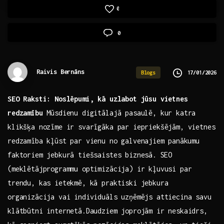
0
0
Raivis Bernāns
17/01/2026
Blogs
SEO ‌Raksti: Noslēpumi, kā uzlabot jūsu vietnes
redzamību
Mūsdienu digitālajā pasaulē, kur katra
klikšķa nozīme ir svarīgāka par iepriekšējām, vietnes
redzamība kļūst par vienu no galvenajiem⁢ panākumu
faktoriem jebkurā tiešsaistes biznesā. ⁣SEO
(meklētājprogrammu optimizācija) ir kļuvusi par
trendu, kas ietekmē, kā praktiski ​jebkura‌
organizācija vai individuāls uzņēmējs attiecina savu
klātbūtni internetā.Daudziem joprojām ir neskaidrs,