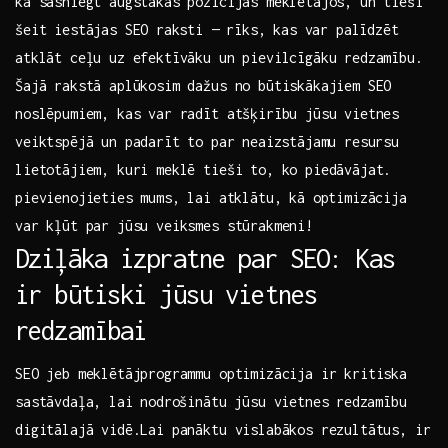
kā‌ sasniegt augstākās pozīcijas meklētājos, un tieši⁤
šeit iestājas SEO ⁤raksti — ⁢rīks, kas ⁤var palīdzēt
atklāt ceļu uz efektīvāku un pievilcīgāku ‍redzamību. ​
Šajā rakstā aplūkosim dažus no būtiskākajiem SEO‍
noslēpumiem, kas var radīt atšķirību jūsu vietnes
veiktspējā un padarīt ⁢to par neaizstājamu resursu
lietotājiem, kuri meklē tieši to, ‌ko piedāvājat.
‌pievienojieties mums,⁣ lai atklātu, kā optimizācija
var kļūt par jūsu veiksmes stūrakmeni!
Dziļāka izpratne ⁣par SEO: Kas
ir būtiski jūsu vietnes
redzamībai
SEO jeb meklētājprogrammu optimizācija ir kritiska
‌sastāvdaļa, lai ⁢nodrošinātu jūsu vietnes⁣ redzamību
digitālajā vidē.Lai panāktu vislabākos rezultātus, ir