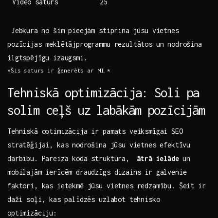
Video saturs
25
‌ Jebkura⁣ no šīm‌ pieejām stiprina jūsu vietnes
pozīcijas meklētājprogrammu rezultātos un nodrošina
ilgtspējīgu izaugsmi. ‍
*Šis saturs ir ģenerēts ar ‍MI.*
Tehniskā‍ optimizācija: Soli pa
solim ceļš uz ⁤labākām ‍pozīcijām
Tehniskā optimizācija ir pamats veiksmīgai SEO
stratēģijai, kas ⁢nodrošina jūsu vietnes efektīvu
darbību. Pareiza koda struktūra, ⁢
ātrā ielāde
​un
mobilajām ierīcēm draudzīgs dizains ir galvenie
faktori, kas ietekmē jūsu vietnes redzamību. Šeit ‌ir
⁣daži soļi, kas palīdzēs uzlabot‍ tehnisko
optimizāciju: