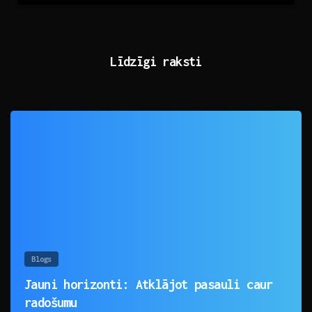
Līdzīgi raksti
0
Blogs
Jauni horizonti: Atklājot pasauli caur
radošumu