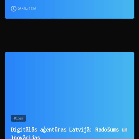
08/08/2026
0
Blogs
Digitālās aģentūras Latvijā: Radošums un
Inovācijas