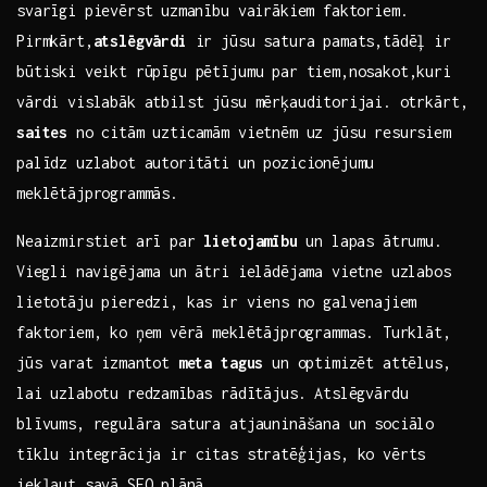
svarīgi pievērst ⁤uzmanību vairākiem faktoriem.
Pirmkārt,
atslēgvārdi
ir ​jūsu satura pamats,tādēļ ir
būtiski veikt‌ rūpīgu pētījumu par tiem,nosakot,kuri
vārdi vislabāk atbilst jūsu mērķauditorijai.⁣ otrkārt,
saites
no citām uzticamām vietnēm uz jūsu resursiem
palīdz uzlabot autoritāti​ un pozicionējumu
meklētājprogrammās.
Neaizmirstiet arī par
lietojamību
⁤un lapas ātrumu.
⁤Viegli navigējama un ātri ielādējama vietne​ uzlabos
lietotāju pieredzi, kas ir ⁢viens no galvenajiem
faktoriem, ko ņem⁢ vērā meklētājprogrammas. Turklāt,
jūs ⁢varat izmantot
meta tagus
un‍ optimizēt‍ attēlus,
lai uzlabotu redzamības⁢ rādītājus. Atslēgvārdu
blīvums, regulāra satura atjaunināšana un sociālo​
tīklu integrācija ir citas stratēģijas, ko vērts
iekļaut savā SEO ⁤plānā.