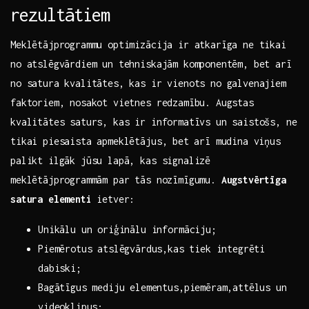
rezultātiem
Meklētājprogrammu optimizācija ir atkarīga ne tikai​
no atslēgvārdiem‌ un tehniskajām komponentēm, bet⁤ arī⁤
no ​satura kvalitātes, kas ir vienots no galvenajiem
faktoriem, nosakot vietnes redzamību. Augstas
kvalitātes ​saturs, kas ir informatīvs un saistošs, ne‌
tikai piesaista apmeklētājus,‍ bet ⁣arī mudina viņus‌
palikt ilgāk jūsu lapā, kas signalizē
meklētājprogrammām par tās ‍nozīmīgumu.
Augstvērtīga
satura elementi
ietver: ‌
Unikālu un oriģinālu‍ informāciju;
Piemērotus atslēgvārdus,kas⁢ tiek integrēti
dabiski;
Bagātīgus mediju elementus,piemēram,attēlus⁢ un
videoklipus;