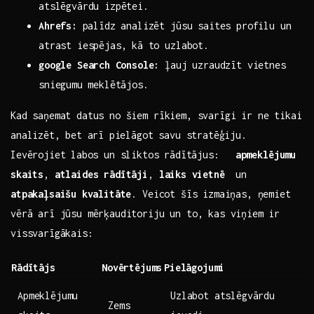
atslēgvārdu izpētei.
Ahrefs:
⁣palīdz analizēt jūsu saites profilu un
atrast iespējas, kā ⁤to uzlabot.
google Search ⁣Console:
‌ļauj uzraudzīt vietnes‌
sniegumu ⁢meklētājos.
Kad saņemat datus no šiem rīkiem, svarīgi ir ne tikai
analizēt, bet ⁣arī ⁤pielāgot savu stratēģiju.
Ievērojiet ⁣labos un sliktos ⁤rādītājus: ⁣ ⁣
apmeklējumu
‌skaits
,
atlaides rādītāji
,
laiks ⁢vietnē
‌ un
atpakaļsaišu ⁢kvalitāte
. Veicot ‌šīs izmaiņas, ņemiet
vērā arī jūsu mērķauditoriju un to, kas viņiem ir
vissvarīgākais:
Rādītājs
Novērtējums
Pielāgojumi
Apmeklējumu
Uzlabot atslēgvārdu
Zems