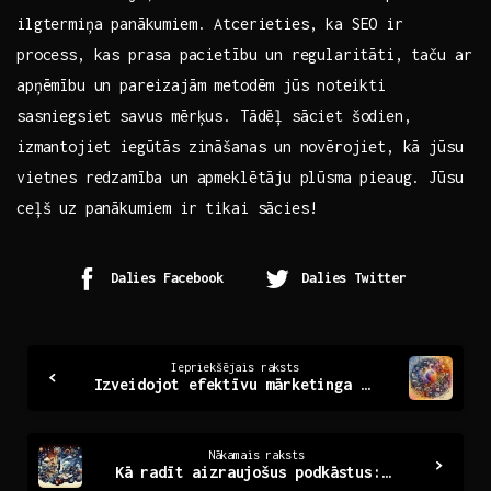
ilgtermiņa panākumiem. Atcerieties, ka SEO ir
process, kas prasa ⁣pacietību‌ un regularitāti, taču ar
apņēmību un pareizajām metodēm⁢ jūs⁣ noteikti
sasniegsiet savus mērķus. Tādēļ sāciet šodien,
izmantojiet iegūtās‌ zināšanas ⁤un novērojiet, kā jūsu
vietnes redzamība un apmeklētāju ⁤plūsma pieaug. Jūsu⁢
ceļš uz panākumiem ir tikai sācies!
Dalies Facebook
Dalies Twitter
Continue
Iepriekšējais raksts
Izveidojot efektīvu mārketinga stratēģiju: pamati un padomi
Reading
Nākamais raksts
Kā radīt aizraujošus podkāstus: ceļvedis producēšanai