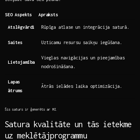
SEO ​Aspekts
Apraksts
Atslēgvārdi
Rūpīga⁢ atlase⁤ un integrācija saturā.
Saites
Uzticamu resursu saikņu ‍iegūšana.
Vieglas navigācijas un pieejamības
Lietojamība
nodrošināšana.
Lapas
Ātrās ielādes laika ‍optimizācija.
ātrums
Šis saturs ir ģenerēts ar⁢ MI.
Satura kvalitāte un tās⁤ ietekme
uz meklētājprogrammu