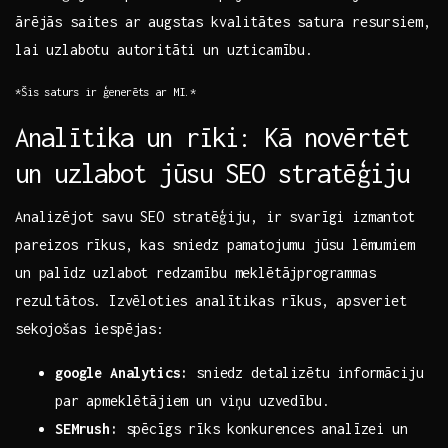
ārējās saites ar augstas kvalitātes‌ satura resursiem,
lai uzlabotu‍ autoritāti ​un ​uzticamību.
*Šis saturs ir ģenerēts ar MI.*
Analītika un rīki: Kā novērtēt
un uzlabot jūsu SEO stratēģiju
Analizējot savu SEO ‌stratēģiju, ir svarīgi izmantot‌
pareizos rīkus, kas sniedz pamatojumu ⁣jūsu lēmumiem
un palīdz uzlabot redzamību meklētājprogrammas
rezultātos.⁤ Izvēloties analītikas rīkus, apsveriet
sekojošas iespējas:
google Analytics:
sniedz ​detalizētu informāciju
par apmeklētājiem un viņu uzvedību.
SEMrush:
spēcīgs rīks​ konkurences ⁢analīzei un