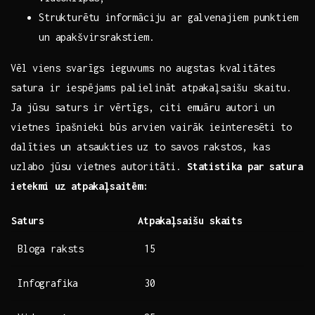
Strukturētu informāciju ar galvenajiem punktiem ​
un apakšvirsrakstiem.
Vēl viens svarīgs ‍ieguvums no augstas kvalitātes
satura ir iespējams palielināt atpakaļsaišu ‍skaitu.
⁤Ja jūsu saturs ir vērtīgs, citi emuāru autori ‌un
vietnes īpašnieki būs arvien vairāk ⁤ieinteresēti to
dalīties un atsaukties uz to savos rakstos, kas
uzlabo jūsu vietnes autoritāti.
Statistika par satura
⁢ietekmi uz atpakaļsaitēm:
Saturs
Atpakaļsaišu skaits
Bloga raksts
15
Infografika
30