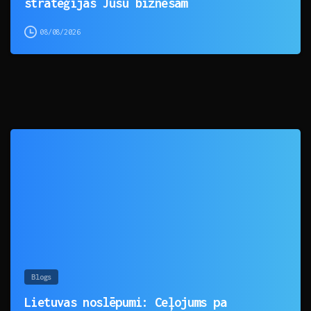
stratēģijas Jūsu biznesam
08/08/2026
0
Blogs
Lietuvas noslēpumi: Ceļojums pa