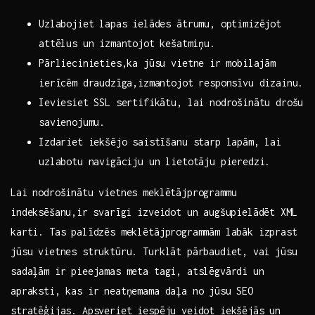
Uzlabojiet lapas ielādes​ ātrumu, optimizējot
attēlus​ un izmantojot ⁢kešatmiņu.
Pārliecinieties,ka jūsu vietne ⁤ir mobilajām
ierīcēm draudzīga,izmantojot ‌responsīvu dizainu.
Ieviesiet SSL sertifikātu, ‍lai nodrošinātu drošu
savienojumu.
Izdariet ‍iekšējo saistīšanu starp lapām, lai
uzlabotu navigāciju un lietotāju pieredzi.
Lai nodrošinātu vietnes meklētājprogrammu
indeksēšanu,ir⁣ svarīgi izveidot un augšupielādēt XML
karti. Tas palīdzēs meklētājprogrammām labāk izprast⁢
jūsu​ vietnes struktūru. Turklāt pārbaudiet, ⁤vai jūsu
sadaļām ir pieejamas meta tagi, atslēgvārdi un
apraksti, kas ir neatņemama daļa no jūsu SEO
stratēģijas. Apsveriet iespēju veidot iekšējās un