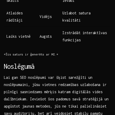
skaits
ievadi
Atlaides
Uzlabot satura
Vidējs
rādītāji
kvalitāti
Izstrādāt interaktīvas
Laiks vietnē
Augsts
funkcijas
*Šis saturs ir ģenerēts ar MI.*
Noslēgumā
Lai gan SEO noslēpumi var šķist ⁢sarežģīti un
noslēpumaini,‌ jūsu vietnes redzamības uzlabošana ir
pilnīgi sasniedzams‍ mērķis katram ⁣digitālās vides
dalībniekam. Ieviešot šos padomus ⁣savā stratēģijā un
apgūstot jaunas metodes, jūs ne tikai palielināsiet
savu auditoriju, bet arī veidosiet stabilu pamatu