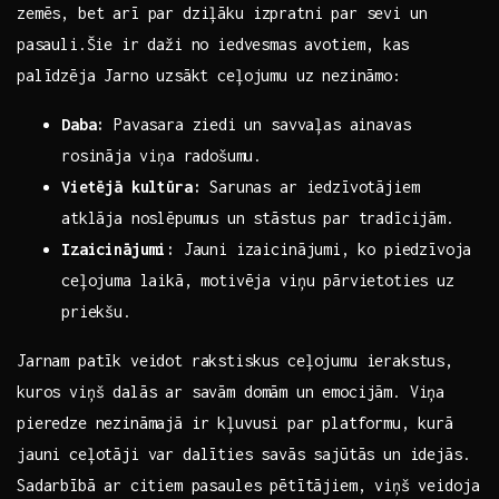
zemēs, bet arī par dziļāku izpratni ‌par sevi un
⁣pasauli.Šie ir daži no⁤ iedvesmas ⁤avotiem, kas ​
palīdzēja Jarno⁤ uzsākt ceļojumu‌ uz nezināmo:
Daba:
Pavasara ziedi ⁤un savvaļas ainavas
rosināja⁤ viņa radošumu.
Vietējā kultūra:
Sarunas ar iedzīvotājiem
atklāja noslēpumus un stāstus par‍ tradīcijām.
Izaicinājumi:
Jauni izaicinājumi, ⁣ko piedzīvoja
ceļojuma ‌laikā, motivēja viņu pārvietoties uz
priekšu.
Jarnam patīk veidot rakstiskus ceļojumu ierakstus,⁤
kuros viņš dalās ar savām domām un emocijām. Viņa
pieredze nezināmajā‍ ir ⁢kļuvusi ‌par‍ platformu, kurā
jauni ceļotāji var dalīties ⁤savās sajūtās un idejās.
Sadarbībā⁣ ar citiem pasaules pētītājiem, viņš veidoja