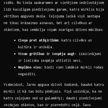
vidēs.⁤ No tieša saskarsmes ar vietējiem iedzīvotājiem
līdz kaislīgam piedzīvojumu garam, katrs mirklis ⁣bija
vērtības⁤ apguves skola. ​Ceļojuma laikā viņš ⁣sastapa
ne tikai krāsainas ainavas, bet ⁤arī cilvēkus⁣ ar
⁢stāstiem, kas ⁢iemācīja viņam ‍svarīgas dzīves mācības:
Cieņa pret‌ atšķirībām:
katrs ⁤cilvēks un
kultūra ir unikāla.
Visas grūtības ir iespēja augt:
izaicinājumi
ir lieliska iespēja attīstīt sevi.
Neplāno visu:
bieži vien⁣ labākie mirkļi rodas
‍negaidīti.
Visbeidzot, Jarno apguva dzīvot šodienā, baudot katru
mirkli it kā⁣ tas ‍būtu pēdējais. Viņš uzzināja, ka ne
katrs ceļojums ved uz galamērķi; daudzi piedzīvojumi
veidojas​ stāstos, kas ir pieredzēti ceļā. Savu