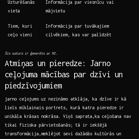
Uzturēšanās
Informācija par viesnīcu vai
vieta
mājvietu
Tiem, kuri
Informācija par tuvākajiem
ceļo vieni
cilvēkiem,⁢ kas ⁢var palīdzēt
Šis saturs ‌ir ģenerēts ar MI.
Atmiņas un ⁤pieredze:​ Jarno
ceļojuma⁤ mācības par dzīvi‍ un
‍piedzīvojumiem
jarno ceļojums ⁢uz‌ nezināmo atklāja, ka dzīve ir ‍kā
liels ‌mīklainais portrets, kurā katra pieredze⁢ ir
unikāla krāsas nokrāsa. Viņš ⁣saprata,ka ceļošana nav
tikai fiziska pārvietošanās; tā⁤ ir iekšējā
transformācija,meklējot⁣ sevi dažādās kultūrās un