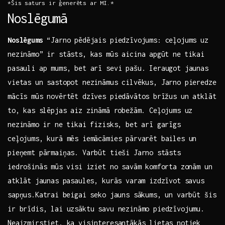
*Šis ⁤saturs‌ ir ģenerēts⁣ ar ​MI.*
Noslēgumā
Noslēgums
“Jarno‌ pēdējais piedzīvojums: ceļojums uz
nezināmo” ir stāsts, kas mūs aicina ⁤apgūt ne⁤ tikai
pasauli ap mums,‍ bet arī sevi​ pašu. Ieraugot jaunas
vietas​ un sastopot nezināmus cilvēkus, Jarno pieredze
mācīs mūs ‍novērtēt dzīves piedāvātos ⁤brīžus un atklāt
to, kas ⁣slēpjas aiz ‍zināmā robežām. Ceļojums‌ uz
nezināmo⁣ ir ne ‌tikai fizisks, bet arī ‍garīgs
ceļojums, ​kurā mēs iemācāmies pārvarēt bailes un
pieņemt pārmaiņas. Varbūt ‍tieši Jarno ⁤stāsts
iedrošinās mūs⁢ visi iziet‌ no savām komforta zonām un
atklāt ⁣jaunas pasaules, ‌kurās varam izdzīvot savus
sapņus.Katrai⁢ beigai seko jauns sākums, un varbūt‍ šis
ir brīdis, lai uzsāktu savu nezināmo piedzīvojumu.
‍Neaizmirstiet, ka visinteresantākās lietas notiek