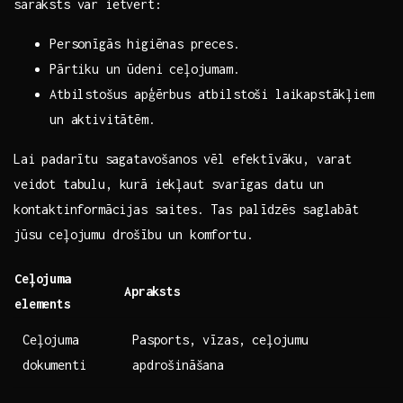
saraksts var ietvert:⁤
Personīgās‍ higiēnas⁤ preces.
Pārtiku‍ un ūdeni ceļojumam.
Atbilstošus ​apģērbus atbilstoši laikapstākļiem
un aktivitātēm.
Lai⁣ padarītu ⁤sagatavošanos vēl efektīvāku, varat
veidot tabulu, kurā iekļaut ‍svarīgas datu un
⁢kontaktinformācijas saites.‌ Tas ⁣palīdzēs saglabāt
jūsu ceļojumu drošību⁤ un komfortu.
Ceļojuma⁢
Apraksts
elements
Ceļojuma​
Pasports,‌ vīzas,​ ceļojumu
dokumenti
apdrošināšana