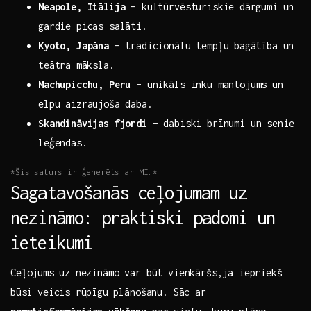
Neapole, Itālija
– kultūrvēsturiskie ⁢dārgumi un⁢
gardie picas salāti.
Kyoto, ​Japāna
– tradicionālu tempļu ⁢bagātība un
teātra ⁣māksla.
Machupicchu, Peru
– ‍unikāls inku mantojums un
elpu aizraujoša daba.
Skandināvijas fjordi
– ‌dabiski ‍brīnumi un senie
leģendas.
*Šis saturs ir‍ ģenerēts ar MI.*
Sagatavošanās ⁢ceļojumam​ uz
nezināmo: praktiski padomi un
ieteikumi
Ceļojums ⁣uz ⁢nezināmo ‍var būt vienkāršs,ja iepriekš
⁢būsi veicis ⁣rūpīgu⁢ plānošanu. Sāc ​ar