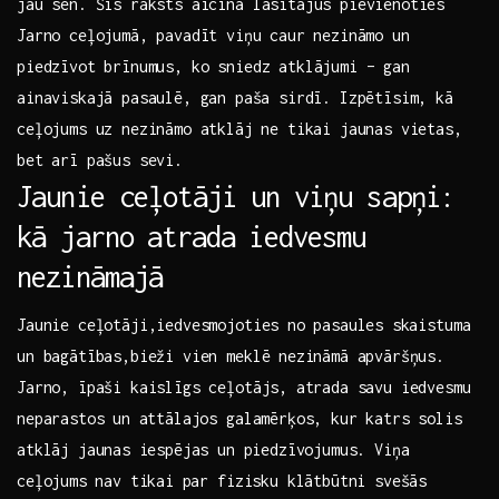
jau ‌sen.‍ Šis raksts aicina lasītājus pievienoties
Jarno ceļojumā, pavadīt viņu ⁢caur nezināmo ‍un​
piedzīvot brīnumus, ko sniedz atklājumi – gan
ainaviskajā pasaulē, gan ⁤paša sirdī. Izpētīsim, kā
ceļojums uz nezināmo atklāj ⁢ne tikai jaunas vietas,
bet arī pašus sevi.
Jaunie ceļotāji ​un⁢ viņu sapņi:
kā ‌jarno ⁤atrada ⁢iedvesmu
nezināmajā
Jaunie ceļotāji,iedvesmojoties⁣ no pasaules ⁢skaistuma
un bagātības,bieži vien meklē ⁣nezināmā apvāršņus.
Jarno, īpaši kaislīgs ceļotājs,⁣ atrada savu iedvesmu
neparastos un⁢ attālajos galamērķos, kur katrs solis
atklāj ​jaunas⁢ iespējas⁣ un piedzīvojumus. Viņa‌
ceļojums ⁤nav‍ tikai⁤ par fizisku klātbūtni svešās