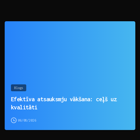
0
Blogs
Efektīva atsauksmju vākšana: ceļš uz
kvalitāti
06/08/2026