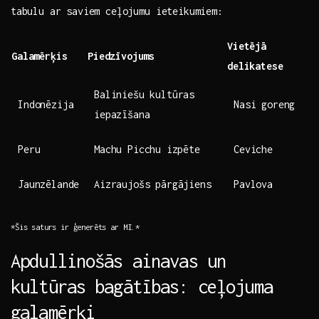
⁣tabulu ‍ar saviem ceļojumu‍ ieteikumiem:
Vietējā
Galamērķis
Piedzīvojums
delikatese
Baliniešu kultūras
Indonēzija
Nasi goreng
iepazīšana
Peru
Machu Picchu⁢ izpēte
Ceviche
Jaunzēlande
Aizraujošs ‌pārgājiens
Pavlova
*Šis saturs ir ģenerēts ar MI.*
Apdullinošās ainavas un
kultūras bagātības: ceļojuma
galamērķi