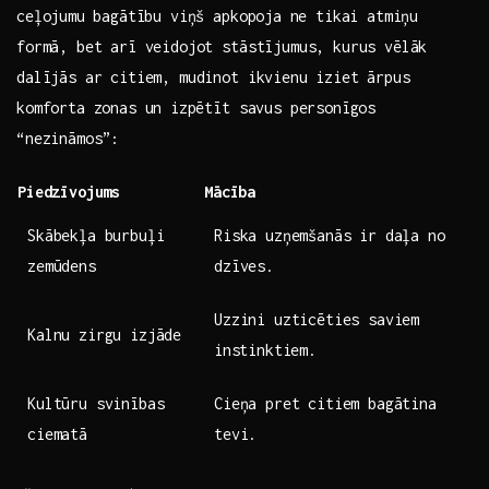
ceļojumu ⁤bagātību viņš apkopoja⁢ ne tikai atmiņu
formā, bet arī veidojot stāstījumus, kurus vēlāk
dalījās ar citiem, mudinot ikvienu ⁣iziet ārpus​
komforta zonas un⁤ izpētīt ‌savus personīgos
“nezināmos”:
Piedzīvojums
Mācība
Skābekļa burbuļi
Riska uzņemšanās ‌ir daļa no
zemūdens
‍dzīves.
Uzzini ‍uzticēties saviem
Kalnu zirgu izjāde
⁣instinktiem.
Kultūru svinības
Cieņa pret‍ citiem ‍bagātina​
‌ciematā
tevi.