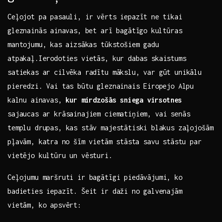
Ceļojot ‌pa pasauli, ir vērts iepazīt ne⁢ tikai
gleznainās⁢ ainavas, bet arī bagātīgo⁤ kultūras
mantojumu, kas⁢ aizsākas tūkstošiem gadu
atpakaļ.Ierodoties ‍vietās, kur dabas skaistums
satiekas ar cilvēka radītu mākslu, var gūt unikālu
pieredzi. Vai tas ‍būtu gleznainais ⁢Eiropejo Alpu
⁤kalnu ainavas,
kur mirdzošās⁣ sniega ⁣virsotnes
​
sajaucas ar‍ krāsainajiem ciematiņiem,‌ vai senās
templu drupas, kas ‍stāv majestātiski ⁢blakus ​zaļojošām
pļavām, katra ⁤no šīm vietām⁣ stāsta savu stāstu par
vietējo‍ kultūru un vēsturi.
Ceļojumu maršruti ir bagātīgi piedāvājumi, ​ko
‍badieties iepazīt. Šeit ir daži no ⁣galvenajām
vietām, ko apsvērt: