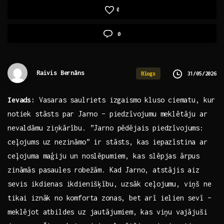
0
0
Raivis Bernāns
31/05/2026
Blogs
Ievads:
Vasaras⁣ saulriets izgaismo kluso ⁢ciematu, kur
​notiek stāsts par ⁣Jarno – piedzīvojumu meklētāju ar
nevaldāmu ziņkārību. ‌”Jarno pēdējais piedzīvojums:
ceļojums uz nezināmo” ir stāsts, kas‌ iepazīstina⁢ ar
ceļojuma maģiju un ‌noslēpumiem,‌ kas slēpjas​ ārpus
zināmās ​pasaules robežām. Kad Jarno,⁣ atstājis aiz
sevis‌ ikdienas ikdienišķību, uzsāk ceļojumu, viņš ne
tikai iznāk no komforta zonas, bet​ arī ielien⁣ sevī –
meklējot atbildes ‍uz jautājumiem, ⁣kas viņu⁤ vajājuši