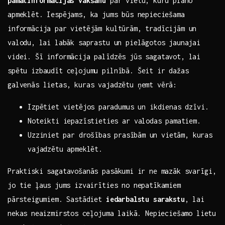
pamatinformācijas vākšanu
par vietu,⁣ kuru plāno⁤
apmeklēt. ‍Iespējams, ka⁢ jums būs nepieciešama
informācija par vietējām kultūrām, tradīcijām un
valodu, ⁣lai‌ labāk saprastu un pielāgotos jaunajai
videi. Šī informācija‍ palīdzēs jūs sagatavot, lai
spētu izbaudīt ceļojumu pilnībā. Šeit ir ⁢dažas‍
galvenās lietas, kuras vajadzētu‌ ņemt vērā:‍
Izpētiet vietējos ⁤paradumus un ikdienas dzīvi.
Noteikti iepazīstieties ar valodas ⁣pamatiem.
Uzziniet⁢ par drošības⁤ prasībām ⁢un vietām, kuras
vajadzētu apmeklēt.
Praktiski sagatavošanās pasākumi ⁣ir ne mazāk​ svarīgi,
jo tie ļaus ⁢jums izvairīties no nepatīkamiem
⁤pārsteigumiem. Sastādiet
iedarbalstu sarakstu
, lai
nekas⁢ neaizmirstos ⁢ceļojuma laikā. ​Nepieciešamo⁢ lietu