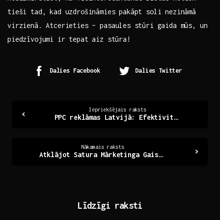
tieši ​tad, kad uzdrošināmies ⁢pakāpt soli nezināmā
virzienā. Atcerieties – pasaules⁣ stūri gaida mūs, un
‌piedzīvojumi⁤ ir tepat aiz stūra!
Dalies Facebook
Dalies Twitter
Continue
Iepriekšējais raksts
PPC reklāmas Latvijā: Efektivitāte un iespējas
Reading
Nākamais raksts
Atklājot Satura Mārketinga Gaismas un Ēnas Latvijā
Līdzīgi raksti