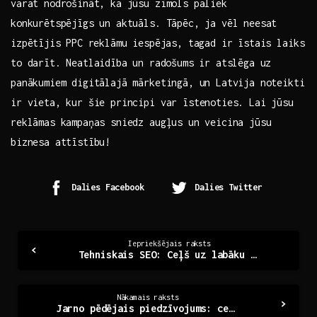
varat nodrošināt, ka jūsu zīmols paliek
konkurētspējīgs un aktuāls. Tāpēc, ja vēl‌ neesat
izpētījis ​PPC ⁤reklāmu iespējas, tagad ir īstais laiks
to darīt. Neatlaidība un ⁤radošums ir atslēga uz
panākumiem digitālajā mārketingā, un Latvija noteikti
ir vieta, kur šie principi var īstenoties. Lai jūsu
reklāmas kampaņas sniedz augļus un ‍veicina jūsu
biznesa attīstību!
Dalies Facebook
Dalies Twitter
Continue
Iepriekšējais raksts
Tehniskais SEO: Ceļš uz labāku Redzamību Internetā
Reading
Nākamais raksts
Jarno pēdējais piedzīvojums: ceļojums uz nezināmo