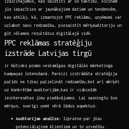
izaicinājumus, kas saistīti ar ⁤šo taktiku. Aicinām
jūs iepazīties ar jaunākajiem datiem un tendencēm,
kas atklāj, kā, izmantojot PPC reklāmu, uzņēmumi var
uzlabot savu redzamību, piesaistīt mērķauditoriju un
gūt vēlamos rezultātus digitālajā vidē.
PPC reklāmas stratēģiju
izstrāde Latvijas tirgū
ir būtisks posms veiksmīgas digitālās mārketinga
kampaņas īstenošanā. Pareizi izstrādāta stratēģija
palīdz ne tikai palielināt redzamību,bet arī⁣ mērķēt
uz konkrētām ‍auditorijām,kas ir visbiežāk
ieinteresētas jūsu piedāvājumos. Lai sasniegtu šos
mērķus, svarīgi ņemt vērā šādus aspektus:
Auditorijas analīze:
Izpratne par jūsu
potenciālajiem klientiem un to uzvedību.