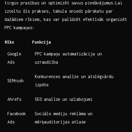
tirgus ⁢prasības un optimizēt savus piedāvājumus.Lai
⁢izceltu šīs prakses, tabula sniedz pārskatu par‍
dažādiem rīkiem, kas var palīdzēt efektīvāk organizēt
PPC kampaņas:
Rīks
Funkcija
Google
PPC kampaņu automatizācija un
Ads
uzraudzība
Konkurences analīze un atslēgvārdu
SEMrush
izpēte
Ahrefs
SEO analīze un uzlabojumi
Facebook
Sociālo mediju reklāma ‍un
Ads
mērķauditorijas atlase