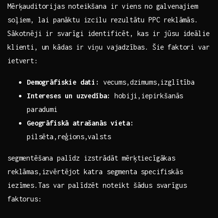
Mērķauditorijas ​noteikšana ir viens⁣ no‌ galvenajiem
soļiem,⁣ lai panāktu izcilu rezultātu PPC reklāmās.
Sākotnēji ir svarīgi identificēt, kas ​ir ‌jūsu ideālie
klienti, un kādas ir viņu vajadzības. Šie faktori var
ietvert:
Demogrāfiskie dati:
vecums,dzimums,izglītība
Intereses un ⁤uzvedība:
hobiji,iepirkšanās
paradumi
Geogrāfiskā atrašanās vieta:
pilsēta,reģions,valsts
segmentēšana palīdz izstrādāt mērķtiecīgākas
reklāmas,izvērtējot katra ​segmenta specifiskās
iezīmes.Tas var palīdzēt noteikt šādus svarīgus
faktorus: