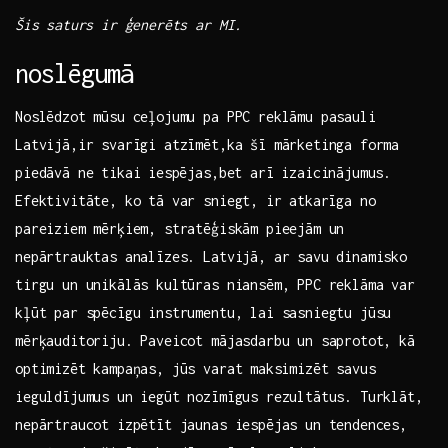
Šis ⁤saturs ir ģenerēts ar MI.
noslēgumā
Noslēdzot mūsu ceļojumu pa PPC reklāmu pasauli
Latvijā,ir svarīgi atzīmēt,ka šī mārketinga forma
piedāvā ne tikai ⁢iespējas,bet arī izaicinājumus.
Efektivitāte, ko​ tā var sniegt, ir ⁢atkarīga no
pareiziem mērķiem, stratēģiskām pieejām un
nepārtrauktas analīzes. Latvijā, ar savu dinamisko
tirgu un unikālās kultūras niansēm, PPC reklāma var
kļūt par spēcīgu instrumentu, lai sasniegtu jūsu
mērķauditoriju. Paveicot mājasdarbu un saprotot, kā
optimizēt kampaņas,​ jūs varat⁢ maksimizēt savus
ieguldījumus un iegūt nozīmīgus rezultātus. Turklāt,
nepārtraucot izpētīt jaunas iespējas un tendences,