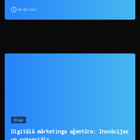
06/08/2026
0
Blogs
Digitālā mārketinga aģentūra: Inovācijas
un potenciāls