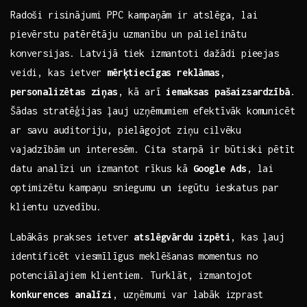
Radoši risinājumi PPC kampaņām ir atslēga, lai
pievērstu patērētāju uzmanību un palielinātu
konversijas. Latvijā tiek izmantoti dažādi⁢ pieejas
veidi, kas ietver
mērķtiecīgas reklāmas
,
personalizētas ziņas
, kā arī
iemaksas pašaizsardzībā
.
Šādas ‍stratēģijas ļauj uzņēmumiem efektīvāk komunicēt
ar savu auditoriju, pielāgojot ziņu cilvēku
vajadzībām un interesēm.⁤ Cita starpā ir⁤ būtiski pētīt
datu analīzi un‍ izmantot​ rīkus kā
Google Ads
, lai
optimizētu kampaņu sniegumu un iegūtu ieskatus par
klientu uzvedību.
Labākās prakses ietver
atslēgvārdu izpēti
, kas ļauj
identificēt viesmīlīgus meklēšanas momentus no
potenciālajiem klientiem. Turklāt, izmantojot
konkurences analīzi
, uzņēmumi var labāk izprast