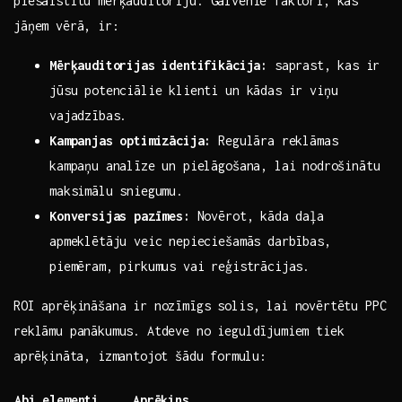
piesaistītu mērķauditoriju. Galvenie faktori, kas
jāņem vērā, ir:
Mērķauditorijas identifikācija:
saprast, kas⁢ ir
jūsu potenciālie ‌klienti un kādas ir viņu
vajadzības.
Kampanjas optimizācija:
Regulāra reklāmas
kampaņu analīze un pielāgošana, lai nodrošinātu
maksimālu ​sniegumu.
Konversijas pazīmes:
Novērot, ⁤kāda daļa
apmeklētāju veic nepieciešamās darbības,
piemēram, pirkumus vai reģistrācijas.
ROI aprēķināšana ir nozīmīgs solis, lai novērtētu⁢ PPC
reklāmu panākumus. Atdeve no ieguldījumiem tiek
⁣aprēķināta, izmantojot šādu ⁤formulu:
Abi elementi
Aprēķins