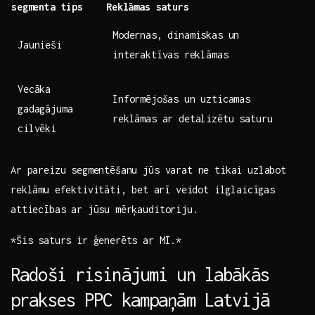
segmenta​ tips
Reklāmas saturs
Modernas, dinamiskas un
Jaunieši
interaktīvas⁤ reklāmas
Vecāka
Informējošas un uzticamas
gadagājuma
reklāmas ar detalizētu saturu
cilvēki
Ar pareizu segmentēšanu jūs varat ne tikai uzlabot
reklāmu efektivitāti,⁤ bet⁤ arī veidot ilglaicīgas
attiecības ar jūsu mērķauditoriju.
*Šis saturs ir ģenerēts ar MI.*
Radoši risinājumi un labākās
prakses PPC kampaņām Latvijā