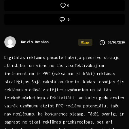
0
0
Raivis Bernāns
30/05/2026
Blogs
Digitālās‍ reklāmas pasaule Latvijā piedzīvo strauju
attīstību, un viens no tās visefektīvākajiem⁢
instrumentiem ir PPC (maksā par ⁤klikšķi) reklāmas
stratēģijas.Šajā⁢ rakstā aplūkosim, kādas iespējas šīs
reklāmas piedāvā vietējiem uzņēmumiem un kā tās
⁣ietekmē mārketinga efektivitāti.​ Ar katru gadu arvien
vairāk uzņēmumu atzīst‍ PPC reklāmu potenciālu, taču
nav noslēpums, ⁢ka konkurence pieaug. Tādēļ svarīgi ir
saprast ne tikai reklāmas priekšrocības, bet arī