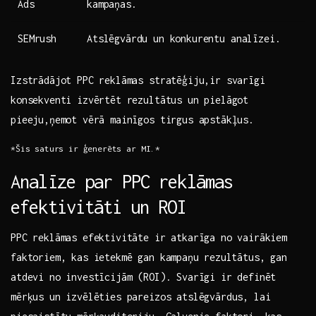
Ads
kampaņas.
SEMrush
Atslēgvārdu un konkurentu analīzei.
Izstrādājot PPC reklāmas stratēģiju,ir svarīgi
konsekventi izvērtēt rezultātus un pielāgot
pieeju,ņemot vērā mainīgos tirgus apstākļus.
*Šis saturs ir ģenerēts ar MI.*
Analīze par PPC reklāmas
efektivitāti⁢ un ROI
PPC reklāmas efektivitāte ir atkarīga no vairākiem
faktoriem, kas ietekmē gan kampaņu ⁤rezultātus, gan
atdevi no investīcijām (ROI). Svarīgi ir definēt
mērķus un izvēlēties pareizos atslēgvārdus, lai