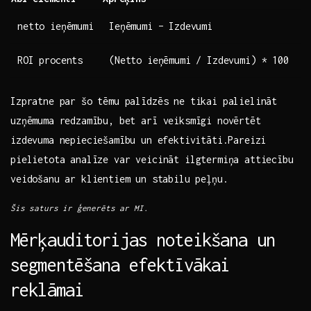
netto ieņēmumi
Ieņēmumi – Izdevumi
ROI procents
(Netto ieņēmumi‌ / Izdevumi) * 100
Izpratne par šo tēmu palīdzēs ne tikai palielināt
uzņēmuma redzamību, bet arī veiksmīgi novērtēt
izdevuma nepieciešamību un⁢ efektivitāti.Pareizi
pielietota analīze ‌var veicināt ilgtermiņa​ attiecību
veidošanu ar klientiem un⁣ stabilu peļņu.
Šis saturs ir ģenerēts ar MI.
Mērķauditorijas noteikšana un
segmentēšana efektīvākai
reklāmai