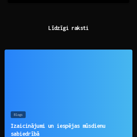
Līdzīgi raksti
0
Blogs
Izaicinājumi un iespējas mūsdienu
sabiedrībā