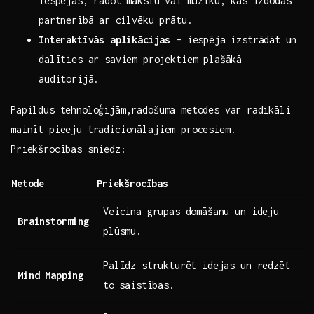
iespējas, radot mākslu vai⁤ mūziku, kas izdodas
partnerībā⁢ ar cilvēku prātu.
Interaktīvās aplikācijas
–‌ iespēja izstrādāt⁢ un
dalīties ar ​saviem projektiem ‍plašākā
auditorijā.
Papildus‍ tehnoloģijām,radošuma metodes var⁤ radikāli
mainīt pieeju tradicionālajiem procesiem.
Priekšrocības sniedz:
Metode
Priekšrocības
Veicina‌ grupas domāšanu‍ un ideju
Brainstorming
plūsmu.
Palīdz strukturēt idejas ‌un redzēt
Mind Mapping
to ⁤saistības.