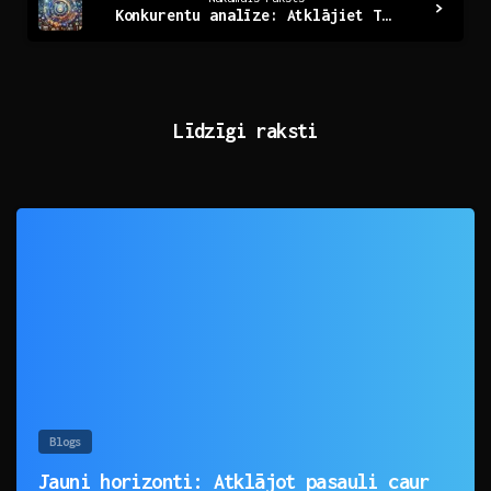
Konkurentu analīze: Atklājiet Tirgus Noslēpumus!
Līdzīgi raksti
0
Blogs
Jauni horizonti: Atklājot pasauli caur