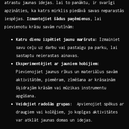
atrastu jaunas​ idejas.‍ lai to panāktu,⁢ ir svarīgi⁢
apzināties, ka⁢ katrs mirklis ⁤piedāvā savas​ neparastās
iespējas.​
Izmantojiet‌ šādus paņēmienus
,⁢ lai
pievienotu‍ krāsu savām‌ rutīnām:
Katru dienu izpētiet jaunu maršrutu:
Izmainiet
savu‍ ceļu uz darbu ⁤vai pastaigu pa ‍parku, lai
sastaptu neierastas ⁣ainavas.
Eksperimentējiet ar jauniem hobijiem:
Pievienojiet ​jaunus rīkus ⁤un materiālus ⁣savām
aktivitātēm, piemēram, zīmēšana ar krāsainām
šķidrajām krāsām vai ⁣mūzikas instrumentu
apgūšana.
Veidojiet radošās grupas:
⁤ Apvienojiet ⁣spēkus ‌ar
draugiem vai kolēģiem, jo kopīgas ‍aktivitātes
var‌ atklāt jaunas ‌domas un idejas.