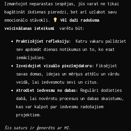
Izmantojot neparastas iespējas, jūs varat⁣ ne⁤ tikai
bagātināt ​ikdienas ‍pieredzi, bet arī uzlabot savu
emocionālo stāvokli. ⁣
Vēl daži radošuma
veicināšanas⁣ ieteikumi
​ varētu būt:
Praktizējiet⁤ refleksiju:
‍ Katru vakaru palīdziet
sev apdomāt dienas ‍notikumus un to, ko esat
iemācījušies.
Izveidojiet vizuālo piezīmjdatoru:
⁤Fiksējiet
savas domas, idejas⁤ un⁣ mērķus​ attēlu un‍ vārdu
veidā, lai iedvesmotu ‍sevi un⁤ citus.
Atrodiet iedvesmu​ no dabas:
Regulāri dodieties
‌dabā, lai novērotu procesus un dabas skaistumu,
kas var kalpot par iedvesmu ‍radošajiem
projektiem.
Šis⁤ saturs ir ģenerēts ar MI.