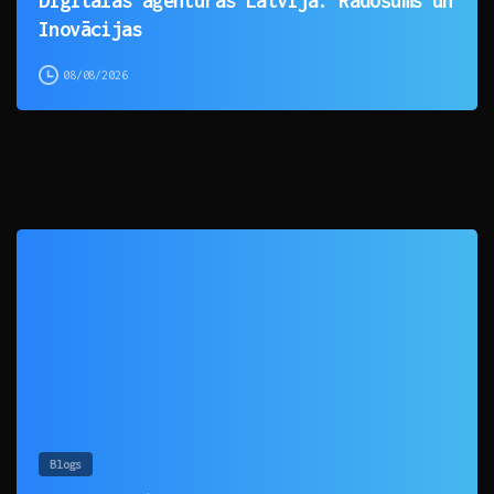
Digitālās aģentūras Latvijā: Radošums un
Inovācijas
08/08/2026
0
Blogs