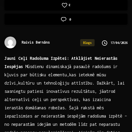
0
0
Raivis Bernāns
17/04/2026
Blogs
Jauni Ceļi Radošuma Izpētei: Atklājiet Neierastās
Iespējas
Mūsdienu ⁢dinamiskajā pasaulē radošums‍ ir
kļuvis par būtisku elementu,kas ⁣ietekmē mūsu
dzīvi,kultūru un ​tehnoloģiju attīstību. ‌Dažkārt, lai ​
sasniegtu patiesi inovatīvus rezultātus, jāatrod
alternatīvi ‌ceļi un perspektīvas, kas izaicina
‍ierastās⁢ domāšanas robežas. ‍Šajā rakstā mēs
‌iepazīsimies ar ⁢neierastām ‍iespējām radošuma izpētē –‍
no ‍neparastām idejām ⁢un metodēm līdz pat neparastu