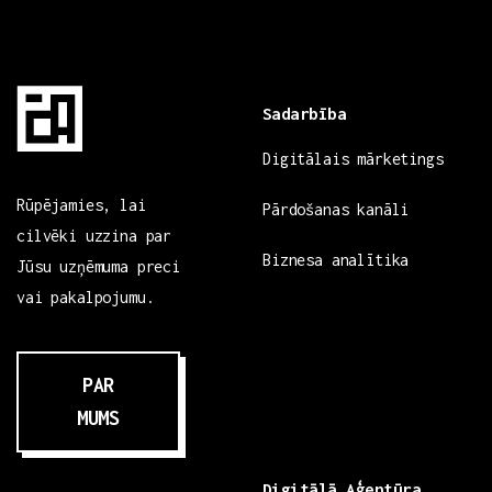
Sadarbība
Digitālais mārketings
Rūpējamies, lai
Pārdošanas kanāli
cilvēki uzzina par
Biznesa analītika
Jūsu uzņēmuma preci
vai pakalpojumu.
PAR
MUMS
Digitālā Aģentūra