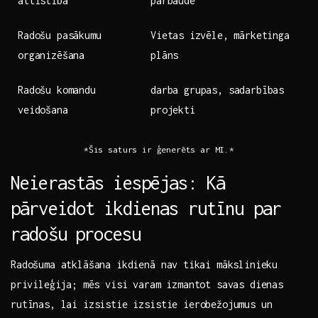
attīstība
pārbaude
Radošu​ pasākumu
Vietas ⁤izvēle,‍ mārketinga
organizēšana
plāns
Radošu komandu ​
darba grupas, sadarbības
veidošana
projekti
*Šis saturs‍ ir ​ģenerēts​ ar MI.*
Neierastās‍ iespējas: Kā
pārveidot ikdienas rutīnu​ par
radošu ⁣procesu
Radošuma atklāšana ikdienā nav ⁤tikai mākslinieku
⁣privileģija; mēs visi ​varam izmantot savas dienas
rutīnas, lai izsistie izsistie ierobežojumus un ​