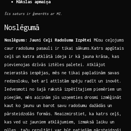
Mākslas ​apmaiņa
Šis saturs ir‍ ģenerēts ‍ar⁢ MI.
Noslēgumā
Noslēgums: Jauni Ceļi Radošuma Izpētei
Mūsu ceļojums
caur radošuma pasauli ir ‍tikai sākums.Katrs apgūtais‍
ceļš ⁢un katra atklātā‍ ideja ‍ir kā jauna krāsa, kas
pievienojas⁣ dzīvās iztēles paletei. Atklājot
neierastās ⁣iespējas, mēs ​ne ​tikai paplašinām savas
redzesloku, bet arī attīstām spēju radīt un inovēt.
Iedvesmoti no šajā ⁤rakstā ⁣izpētītajiem piemēriem un
pieejām, mēs⁣ aicinām​ jūs uzņemties‌ drosmi ⁣izmēģināt
⁣kaut ko jaunu un ​barot savu ‍radošumu dažādās un‌
pārsteidzošās‍ formās. Neaizmirstiet, ka katrs ceļš,⁤
kas ved ​uz jauniem atklājumiem, izmaksā laiku un
pūles,​ taču rezultāti var būt ⁢patiešām pārsteidzoši.