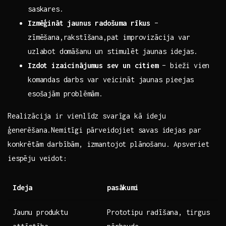
‍saskares.
Izmēģināt ​jaunus radošuma rīkus
–
zīmēšana,rakstīšana,pat improvizācija var
uzlabot domāšanu un ‍stimulēt ‍jaunas idejas.
Izdot izaicinājumus ​sev un citiem
⁤– ‌bieži⁤ vien⁤
komandas‍ darbs var veicināt jaunas pieejas
esošajām problēmām.
Realizācija ir vienlīdz svarīga kā ​ideju
ģenerēšana.Nemitīgi ⁢pārveidojiet savas idejas par
konkrētām darbībām, ‌izmantojot plānošanu. Apsveriet
iespēju veidot:
Ideja
pasākumi
Jaunu produktu
Prototipu radīšana, ⁣tirgus