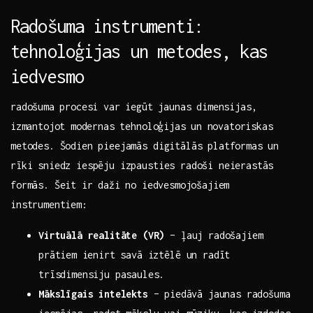
Radošuma instrumenti:
tehnoloģijas un metodes, kas
iedvesmo
radošuma⁢ procesi⁤ var iegūt jaunas dimensijas,
⁣izmantojot ⁣modernas tehnoloģijas⁢ un ⁢novatoriskas
metodes. Šodien pieejamās digitālās platformas un
rīki sniedz iespēju izpausties radoši neierastās
formās. Šeit ‍ir daži ⁤no⁤ iedvesmojošajiem
instrumentiem:
Virtuālā realitāte (VR)
– ‌ļauj radošajiem
prātiem ⁤ienirt savā iztēlē un radīt
trīsdimensiju pasaules.
Mākslīgais intelekts
–⁤ piedāvā jaunas radošuma​