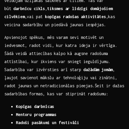
‍veidojam dziļākas saiknes ar ⁤citiem. Tas var‌
būt
darbnīcu cikls
,
tiksmes ⁤ar līdzīgi domājošiem‌
cilvēkiem
,vai​ pat
kopīgas ⁢radošas aktivitātes
,kas​
veicina ⁢sadarbību un piedāvā ⁢jaunas iespējas.
Apvienojot spēkus, mēs varam ‍sevi⁢ motivēt un⁤
iedvesmot, radot ‍vidi, kur katra ideja ir vērtīga.
Šādā ⁢veidā attiecības ⁢kalpo kā augsne‍ radošuma
attīstībai, ⁢kur ikviens var sniegt ieguldījumu.‌
Sadarbība​ var izvērsties arī starp
dažādām jomām
,
⁣ļaujot savienot mākslu⁤ ar ‌tehnoloģiju vai zinātni,
radot jaunas ​un netradicionālas ‌pieejas.Šeit ir ​dažas
sadarbības‌ formas, kas var⁢ stiprināt‍ radošumu:
Kopīgas darbnīcas
Mentoru programmas
Radoši pasākumi⁢ un ‌festivāli