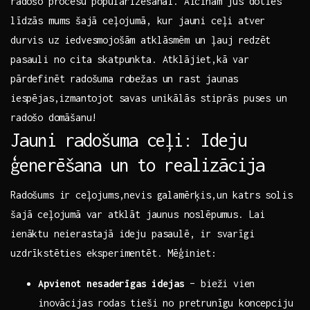
⁢radošo ‌procesu popularizēšanai. Aicinām ‍jūs ⁢doties
līdzās mums⁤ šajā ceļojumā, kur ​jauni ceļi atver
durvis uz iedvesmojošām atklāsmēm un ļauj ‍redzēt
‌pasauli ​no cita skatpunkta. ‍Atklājiet,kā‍ var
pārdefinēt radošuma ‍robežas un rast jaunas
⁢iespējas,izmantojot savas unikālās stiprās puses‍ un
radošo ⁢domāšanu!
Jauni ​radošuma ceļi:⁢ Ideju
ģenerēšana⁤ un to realizācija
Radošums ir⁢ ceļojums,nevis‌ galamērķis,un katrs ⁤solis
šajā ceļojumā ⁤var atklāt⁢ jaunus‍ noslēpumus. Lai
ienāktu neierastajā ideju pasaulē,⁤ ir svarīgi
uzdrīkstēties eksperimentēt. Mēģiniet:
Apvienot⁢ nesaderīgas idejas
– bieži⁤ vien
inovācijas rodas tieši no pretrunīgu koncepciju