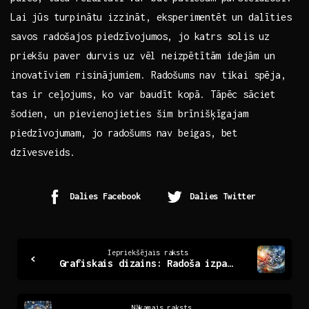
Lai jūs turpinātu izzināt, eksperimentēt un dalīties
savos radošajos piedzīvojumos, jo‍ katrs solis ⁤uz⁣
priekšu paver ⁤durvis ⁣uz⁢ vēl‌ neizpētītām idejām un
inovatīviem ‌risinājumiem. Radošums nav ​tikai spēja,
tas ir ceļojums, ko var baudīt kopā. Tāpēc sāciet
šodien, un ⁢pievienojieties šim⁢ brīnišķīgajam⁣
piedzīvojumam, ‍jo ⁢radošums nav ‌beigas, bet​
dzīvesveids.
Dalies Facebook
Dalies Twitter
Continue
Iepriekšējais raksts
Grafiskais dizains: Radoša izpausme un tās nozīme mūsdienās
Reading
Nākamais raksts