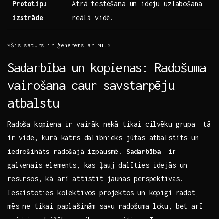
Prototipu
Ātrā testēšana ‌un⁤ ideju uzlabošana
izstrāde
⁤reālā vidē.
*Šis saturs⁣ ir ⁢ģenerēts ar MI.*
Sadarbība un ⁤kopienas: Radošuma
vairošana⁣ caur ‌savstarpēju⁣
atbalstu
Radoša kopiena ir vairāk⁢ nekā tikai cilvēku ‌grupa; tā⁢
ir⁤ vide, kurā ‍katrs dalībnieks jūtas atbalstīts un
iedrošināts ‌radošajā ⁣izpausmē.
Sadarbība
⁢ ir
galvenais elements, kas ⁢ļauj‌ dalīties idejās un
resursos,‌ kā arī attīstīt jaunas perspektīvas.
Iesaistoties ‍kolektīvos⁣ projektos‌ un ⁣kopīgi radot, ​
mēs ne tikai paplašinām savu radošuma ⁤loku, bet arī