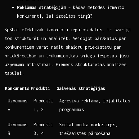
Reklāmas stratēģijām
– kādas metodes izmanto
konkurenti, lai izceltos‍ tirgū?
<p<Lai efektīvāk ⁣izmantotu​ iegūtos datus, ir svarīgi
tos strukturēt un analizēt. Veidojot pārskatus par
konkurentiem,varat radīt skaidru priekšstatu par
priekšrocībām un‌ trūkumiem,kas ⁢sniegs iespèjas jūsu
uzņēmuma attīstībai. Piemērs strukturētas analīzes
tabulai:
Konkurents
Produkti
Galvenās stratēģijas
Uzņēmums
Produkti
Agresīva reklāma, lojalitātes
A
1, 2
programmas
Uzņēmums
Produkti
Social media ⁤mārketings,
B
3, 4
tiešsaistes pārdošana