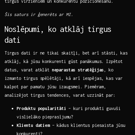
tirgus virzieniem un⁣ konkurentu pozicionēšanu.
Šis saturs ir​ ģenerēts ar MI.
Noslēpumi, ko atklāj ⁣tirgus
dati
Tirgus dati ir ne tikai ‍skaitļi, bet arī ⁤stāsti, kas
atklāj, kā jūsu konkurenti gūst panākumus. Izpētot
datus, varat atklāt
neparastas stratēģijas
, ko⁢
izmanto tirgus spēlētāji, kā arī iespējas, kas var
kalpot par ⁤pamatu jūsu izaugsmei. Piemēram,
analizējot ⁤tirgus tendences,‍ varat uzzināt par:
Produktu popularitāti
– kuri produkti⁢ guvuši
vislielāko pieprasījumu?
Klientu datiem
– kādus klientus piesaista jūsu
konkurenti?