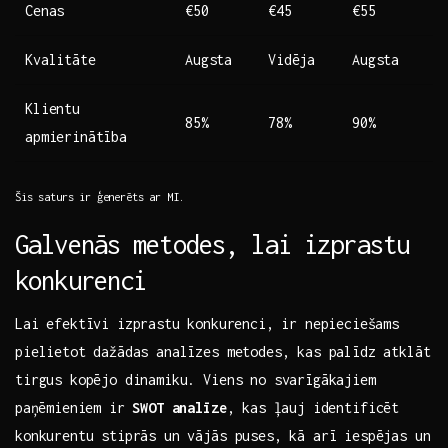
Cenas
€50
€45
€55
Kvalitāte
Augsta
Vidēja
Augsta
Klientu
85%
78%
90%
apmierinātība
Šis saturs ir ģenerēts ar MI.
Galvenās metodes, lai izprastu
konkurenci
Lai efektīvi​ izprastu ⁢konkurenci, ir nepieciešams
pielietot dažādas analīzes metodes, kas palīdz atklāt
tirgus kopējo dinamiku. Viens no svarīgākajiem
⁢paņēmieniem ir
SWOT analīze
,​ kas ļauj identificēt
konkurentu‍ stiprās un vājās puses, kā arī iespējas un