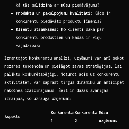
⁣kā tās salīdzina ‌ar mūsu piedāvājumu?
Produktu un pakalpojumu kvalitāti:
Kāds ir
konkurentu piedāvāto produktu līmenis?
Klientu atsauksmes:
Ko klienti ‌saka par‍
konkurentu produktiem un kādas ir viņu
vajadzības?
Izmantojot⁢ konkurentu⁢ analīzi, uzņēmumi var arī sekot​
nozares tendencēm​ un pielāgot savas stratēģijas, lai
‌paliktu konkurētspējīgi. Noturot​ acis uz konkurentu
aktivitātēm, var saprast​ tirgus dinamiku un anticipēt
nākotnes izaicinājumus. Šeit ir dažas svarīgas
izmaiņas, ko uzrauga uzņēmumi:
Konkurenta
Konkurenta​
Mūsu
Aspekts
1
2
uzņēmums