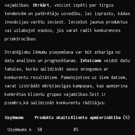
vajadzības.
Otrkārt
, veiciet izpēti par tirgus
tendencēm un patērētāju uzvedību, lai izprastu, kādas
inovācijas varētu ieviest. Ieviešot jaunus produktus
vai uzlabojot esošos,⁤ jūs varat radīt ⁤konkurences
priekšrocības.
Stratēģisku​ lēmumu pieņemšana var būt atkarīga no
datu analīzes un prognozēšanas.
Ieteicams
veidot datu
tabulas, kurās salīdzināt savus sniegumus⁣ ar
konkurentu rezultātiem. Pamatojoties uz šiem datiem,
varat izstrādāt mērķtiecīgas kampaņas, kas apmierina⁣
konkrētas klientu grupas vajadzības.Šeit ir
piemērs,kā ⁢salīdzināt konkurentu rādītājus:
Uzņēmums
Produktu skaits
Klientu apmierinātība‍ (%)
Uzņēmums A
50
85