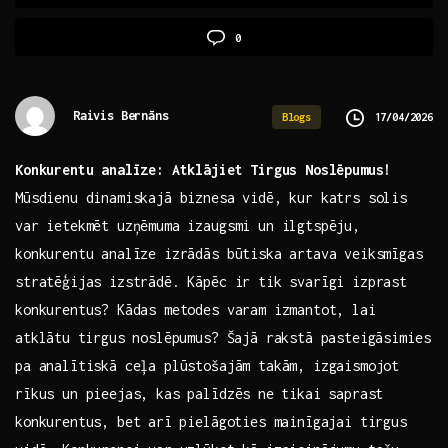
0
Raivis Bernāns
17/04/2026
Blogs
Konkurentu analīze: Atklājiet Tirgus Noslēpumus!
Mūsdienu dinamiskajā biznesa vidē, kur katrs solis
var ietekmēt uzņēmuma izaugsmi un ilgtspēju,⁣
konkurentu analīze izrādās būtiska artava veiksmīgas
stratēģijas izstrādē. Kāpēc ir tik svarīgi izprast
konkurentus? Kādas metodes varam izmantot, lai
atklātu⁤ tirgus noslēpumus? Šajā rakstā ‌pasteigāsimies
pa analītiskā ceļa plūstošajām takām, izgaismojot
rīkus un ​pieejas, kas palīdzēs ⁤ne tikai saprast
konkurentus, bet arī ⁢pielāgoties mainīgajai tirgus