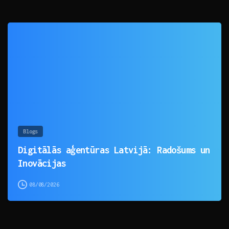
0
Blogs
Digitālās aģentūras Latvijā: Radošums un
Inovācijas
08/08/2026