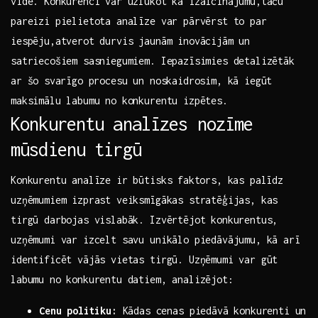
vidē. Konkurenci var uzlūkot kā izaicinājumu,taču
pareizi pielietota analīze var pārvērst to par
iespēju,atverot durvis jaunām inovācijām ‍un
satriecošiem ‍sasniegumiem. Iepazīsimies detalizētāk
ar šo ⁣svarīgo procesu un noskaidrosim, kā iegūt
maksimālu labumu no konkurentu izpētes.
Konkurentu analīzes nozīme
mūsdienu tirgū
Konkurentu analīze ir ‍būtisks ⁢faktors, kas palīdz
uzņēmumiem izprast veiksmīgākas stratēģijas, kas
tirgū​ darbojas vislabāk. Izvērtējot konkurentus,
uzņēmumi var izcelt savu unikālo piedāvājumu, ‌kā arī
identificēt vājās vietas tirgū. Uzņēmumi ‍var gūt
labumu no konkurentu datiem, analizējot:
Cenu politiku:
Kādas cenas piedāvā konkurenti un