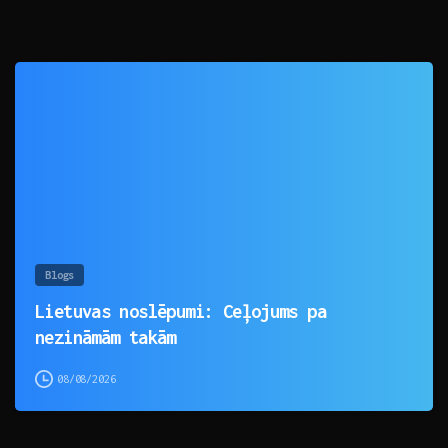
0
Blogs
Lietuvas noslēpumi: Ceļojums pa
nezināmām takām
08/08/2026