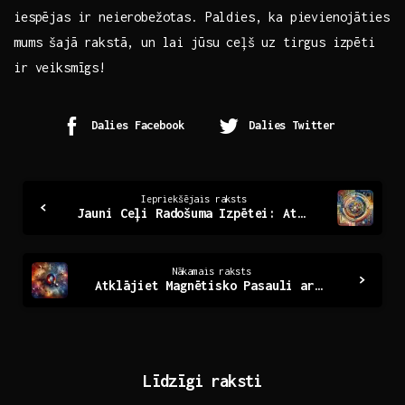
iespējas ir neierobežotas.​ Paldies, ka pievienojāties
mums ‌šajā rakstā, un lai jūsu ceļš uz tirgus izpēti
‌ir veiksmīgs!
Dalies Facebook
Dalies Twitter
Continue
Iepriekšējais raksts
Jauni Ceļi Radošuma Izpētei: Atklājiet neierastās iespējas
Reading
Nākamais raksts
Atklājiet Magnētisko Pasauli ar Leed Magnētiem
Līdzīgi raksti