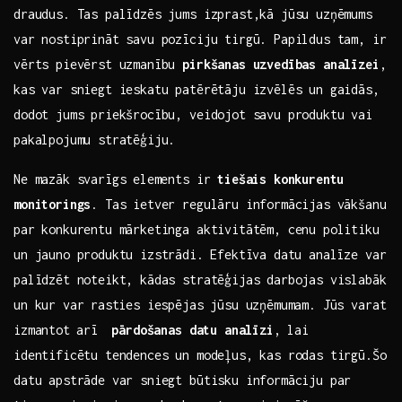
draudus. Tas palīdzēs jums izprast,kā jūsu uzņēmums
var nostiprināt savu pozīciju tirgū. Papildus tam, ir
vērts pievērst uzmanību​
pirkšanas uzvedības analīzei
,
kas var sniegt ieskatu patērētāju izvēlēs un gaidās,
dodot jums ​priekšrocību, veidojot savu produktu ‍vai
pakalpojumu stratēģiju.
Ne mazāk svarīgs⁣ elements ‍ir
tiešais konkurentu
monitorings
. Tas ietver‍ regulāru informācijas vākšanu
par konkurentu mārketinga ​aktivitātēm, cenu politiku
un jauno produktu izstrādi.⁣ Efektīva datu analīze var
palīdzēt noteikt, kādas stratēģijas darbojas vislabāk
un kur var⁤ rasties iespējas jūsu uzņēmumam. Jūs varat
izmantot ⁢arī ⁤
pārdošanas datu analīzi
, ⁣lai
identificētu tendences​ un modeļus, kas rodas tirgū.Šo
datu apstrāde ‌var sniegt būtisku informāciju par