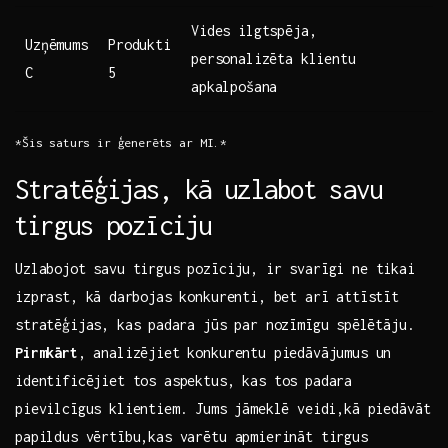
Vides ilgtspēja,
Uzņēmums
Produkti
personalizēta klientu
C
5
apkalpošana
*Šis saturs ir​ ģenerēts ar MI.*
Stratēģijas, ⁤kā uzlabot savu
⁤tirgus pozīciju
Uzlabojot savu ‌tirgus pozīciju, ir svarīgi ne tikai
izprast, kā ⁤darbojas konkurenti, bet arī attīstīt
stratēģijas, kas⁤ padara jūs par nozīmīgu ⁤spēlētāju.
Pirmkārt
, analizējiet konkurentu piedāvājumus un
identificējiet tos aspektus, kas tos padara
pievilcīgus klientiem. ⁣Jums‌ jāmeklē veidi,kā piedāvāt
papildus vērtību,kas varētu apmierināt tirgus