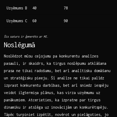
Uzņēmums B
40
78
Uzņēmums ‌C
60
90
Šis saturs ir ģenerēts ar MI.
Noslēgumā
Noslēdzot mūsu ceļojumu ⁢pa konkurentu analīzes
pasauli, ir skaidrs,⁤ ka tirgus noslēpumu atklāšana
prasa ⁣ne tikai radošumu, bet arī analītisku domāšanu
un stratēģisku pieeju. Šī analīze ne tikai palīdz
izprast konkurentu darbības, bet arī sniedz iespēju
veidot ilgtermiņa plānus, kas virza uzņēmumu uz
panākumiem. Atcerieties, ka izpratne par tirgus
dinamiku ir atslēga uz inovācijām un⁣ konkurētspēju.
Tāpēc turpiniet izpētīt, novērot un​ pielāgoties, jo